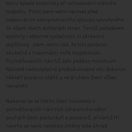
tomu bývalo historicky při schvalování státního
rozpočtu. Proto jsem velmi varoval před
nabouráním kompromisního výstupu vytvořeného
za účasti všech dotčených stran. Tentýž požadavek
vyslovily i odborné společnosti či zdravotní
pojišťovny. Jsem velmi rád, že toto poslanci
skutečně v maximální míře respektovali.
Pozměňovacích návrhů bylo podáno minimum.
Některé nedostatečně prodiskutované věci dokonce
někteří poslanci stáhli a ve druhém čtení vůbec
nenačetli.
Nakonec se ve třetím čtení hlasovalo o
pozměňovacích návrzích zdravotního výbor
pouhých šesti poslankyň a poslanců, přičemž tři
návrhy se navíc netýkaly změny výše úhrad.