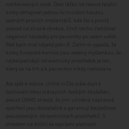
notifikovaných osob. Dost těžko lze takové fatální
kroky obhajovat jednou kriminální kauzou
vadných prsních implantátů, kde šlo o prostý
podvod na straně výrobce, čímž nechci zlehčovat
negativní následky pro pacientky po celém světě.
Rád bych znal nějaký plán B. Zatím to vypadá, že
kroky Evropské komise jsou vedeny myšlenkou, že
nejbezpečnější zdravotnický prostředek je ten,
který se na trh a k pacientovi nikdy nedostane.
Ale zpět k otázce. Určitě může stále dojít k
zachování obou stávajících českých zkušeben,
pokud ÚNMZ shledá, že jimi učiněná nápravná
opatření jsou dostatečná a garantují bezpečnost
posuzovaných zdravotnických prostředků. S
ohledem na blížící se vypršení platnosti