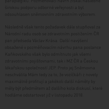
paraplegiků. Pozměňovací návrh získal následně
širokou podporu odborné veřejnosti a byl
odsouhlasen sněmovním zdravotním výborem.
Následně však tento požadavek dále stupňoval za
Národní radu osob se zdravotním postižením ČR
pan předseda Václav Krása. Další navýšení
obsažené v pozměňovacím návrhu pana poslance
Kaňkovského však bylo odmítnuto jak všemi
zdravotními pojišťovnami, tak i MZ ČR a Českou
lékařskou společností JEP. Proto jej Sněmovna
neschválila Mám tedy za to, že vozíčkáři z novely
maximálně profitují a jakékoli další náměty by
měly být předmětem až dalšího kola diskusí, které
hodláme odstartovat již v listopadu 2018.