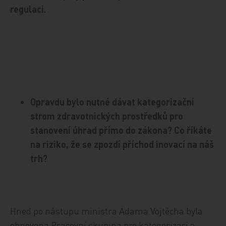
regulaci.
Opravdu bylo nutné dávat kategorizační
strom zdravotnických prostředků pro
stanovení úhrad přímo do zákona? Co říkáte
na riziko, že se zpozdí příchod inovací na náš
trh?
Hned po nástupu ministra Adama Vojtěcha byla
obnovena Pracovní skupina pro kategorizaci a