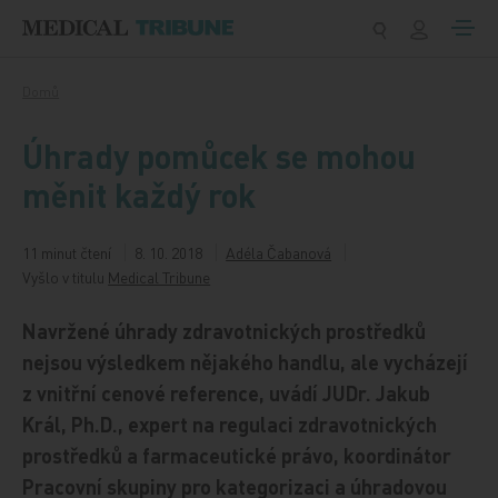
Přeskočit na obsah
Domů
Úhrady pomůcek se mohou
měnit každý rok
11 minut čtení
8. 10. 2018
Adéla Čabanová
Vyšlo v titulu
Medical Tribune
Navržené úhrady zdravotnických prostředků
nejsou výsledkem nějakého handlu, ale vycházejí
z vnitřní cenové reference, uvádí JUDr. Jakub
Král, Ph.D., expert na regulaci zdravotnických
prostředků a farmaceutické právo, koordinátor
Pracovní skupiny pro kategorizaci a úhradovou