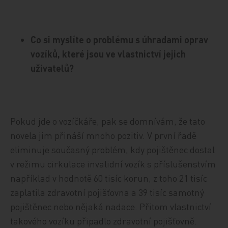
Co si myslíte o problému s úhradami oprav
vozíků, které jsou ve vlastnictví jejich
uživatelů?
Pokud jde o vozíčkáře, pak se domnívám, že tato
novela jim přináší mnoho pozitiv. V první řadě
eliminuje současný problém, kdy pojištěnec dostal
v režimu cirkulace invalidní vozík s příslušenstvím
například v hodnotě 60 tisíc korun, z toho 21 tisíc
zaplatila zdravotní pojišťovna a 39 tisíc samotný
pojištěnec nebo nějaká nadace. Přitom vlastnictví
takového vozíku připadlo zdravotní pojišťovně.