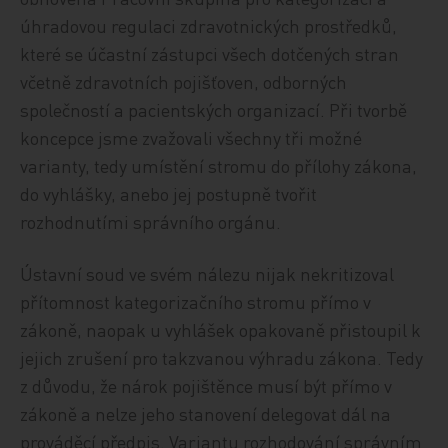
úhradovou regulaci zdravotnických prostředků,
které se účastní zástupci všech dotčených stran
včetně zdravotních pojišťoven, odborných
společností a pacientských organizací. Při tvorbě
koncepce jsme zvažovali všechny tři možné
varianty, tedy umístění stromu do přílohy zákona,
do vyhlášky, anebo jej postupně tvořit
rozhodnutími správního orgánu.
Ústavní soud ve svém nálezu nijak nekritizoval
přítomnost kategorizačního stromu přímo v
zákoně, naopak u vyhlášek opakovaně přistoupil k
jejich zrušení pro takzvanou výhradu zákona. Tedy
z důvodu, že nárok pojištěnce musí být přímo v
zákoně a nelze jeho stanovení delegovat dál na
prováděcí předpis. Variantu rozhodování správním