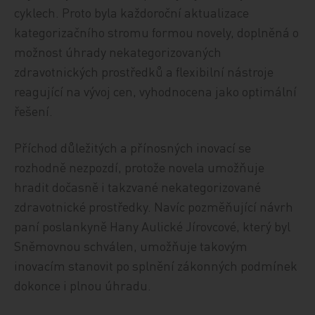
cyklech. Proto byla každoroční aktualizace
kategorizačního stromu formou novely, doplněná o
možnost úhrady nekategorizovaných
zdravotnických prostředků a flexibilní nástroje
reagující na vývoj cen, vyhodnocena jako optimální
řešení.
Příchod důležitých a přínosných inovací se
rozhodně nezpozdí, protože novela umožňuje
hradit dočasně i takzvané nekategorizované
zdravotnické prostředky. Navíc pozměňující návrh
paní poslankyně Hany Aulické Jírovcové, který byl
Sněmovnou schválen, umožňuje takovým
inovacím stanovit po splnění zákonných podmínek
dokonce i plnou úhradu.