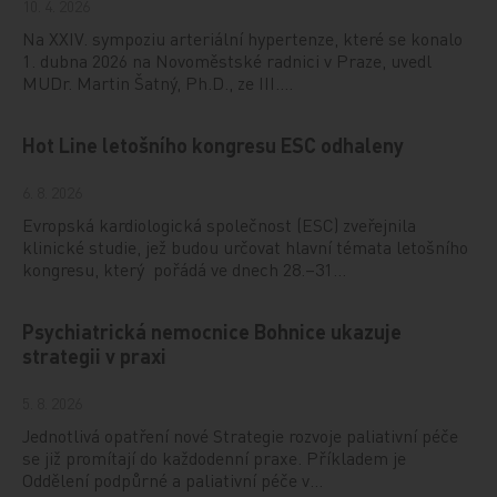
10. 4. 2026
Na XXIV. sympoziu arteriální hypertenze, které se konalo
1. dubna 2026 na Novoměstské radnici v Praze, uvedl
MUDr. Martin Šatný, Ph.D., ze III.…
Hot Line letošního kongresu ESC odhaleny
6. 8. 2026
Evropská kardiologická společnost (ESC) zveřejnila
klinické studie, jež budou určovat hlavní témata letošního
kongresu, který pořádá ve dnech 28.–31…
Psychiatrická nemocnice Bohnice ukazuje
strategii v praxi
5. 8. 2026
Jednotlivá opatření nové Strategie rozvoje paliativní péče
se již promítají do každodenní praxe. Příkladem je
Oddělení podpůrné a paliativní péče v…