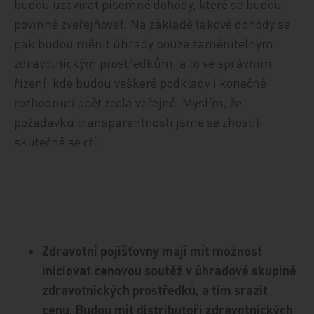
budou uzavírat písemné dohody, které se budou
povinně zveřejňovat. Na základě takové dohody se
pak budou měnit úhrady pouze zaměnitelným
zdravotnickým prostředkům, a to ve správním
řízení, kde budou veškeré podklady i konečné
rozhodnutí opět zcela veřejné. Myslím, že
požadavku transparentnosti jsme se zhostili
skutečně se ctí.
Zdravotní pojišťovny mají mít možnost
iniciovat cenovou soutěž v úhradové skupině
zdravotnických prostředků, a tím srazit
cenu. Budou mít distributoři zdravotnických