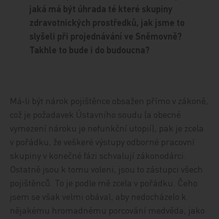
jaká má být úhrada té které skupiny
zdravotnických prostředků, jak jsme to
slyšeli při projednávání ve Sněmovně?
Takhle to bude i do budoucna?
Má‑li být nárok pojištěnce obsažen přímo v zákoně,
což je požadavek Ústavního soudu (a obecné
vymezení nároku je nefunkční utopií), pak je zcela
v pořádku, že veškeré výstupy odborné pracovní
skupiny v konečné fázi schvalují zákonodárci.
Ostatně jsou k tomu voleni, jsou to zástupci všech
pojištěnců. To je podle mě zcela v pořádku. Čeho
jsem se však velmi obával, aby nedocházelo k
nějakému hromadnému porcování medvěda, jako