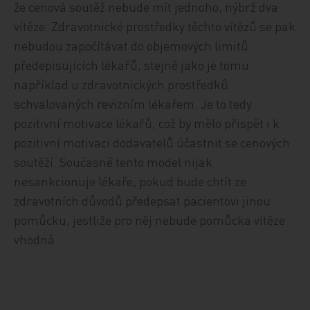
že cenová soutěž nebude mít jednoho, nýbrž dva
vítěze. Zdravotnické prostředky těchto vítězů se pak
nebudou započítávat do objemových limitů
předepisujících lékařů, stejně jako je tomu
například u zdravotnických prostředků
schvalovaných revizním lékařem. Je to tedy
pozitivní motivace lékařů, což by mělo přispět i k
pozitivní motivaci dodavatelů účastnit se cenových
soutěží. Současně tento model nijak
nesankcionuje lékaře, pokud bude chtít ze
zdravotních důvodů předepsat pacientovi jinou
pomůcku, jestliže pro něj nebude pomůcka vítěze
vhodná.