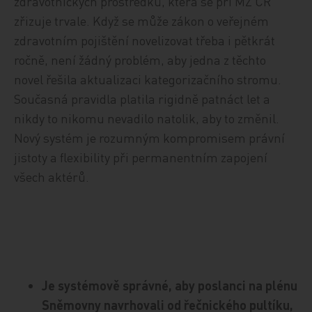
zdravotnických prostředků, která se při MZ ČR
zřizuje trvale. Když se může zákon o veřejném
zdravotním pojištění novelizovat třeba i pětkrát
ročně, není žádný problém, aby jedna z těchto
novel řešila aktualizaci kategorizačního stromu.
Současná pravidla platila rigidně patnáct let a
nikdy to nikomu nevadilo natolik, aby to změnil.
Nový systém je rozumným kompromisem právní
jistoty a flexibility při permanentním zapojení
všech aktérů.
Je systémově správné, aby poslanci na plénu
Sněmovny navrhovali od řečnického pultíku,