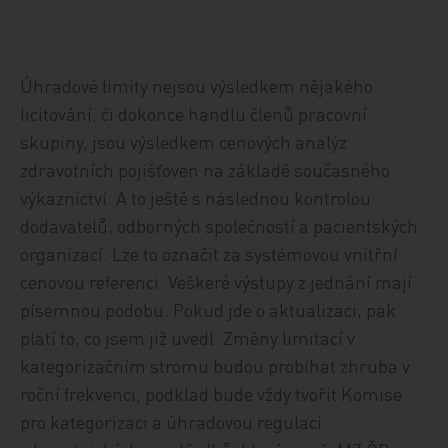
Úhradové limity nejsou výsledkem nějakého
licitování, či dokonce handlu členů pracovní
skupiny, jsou výsledkem cenových analýz
zdravotních pojišťoven na základě současného
výkaznictví. A to ještě s následnou kontrolou
dodavatelů, odborných společností a pacientských
organizací. Lze to označit za systémovou vnitřní
cenovou referenci. Veškeré výstupy z jednání mají
písemnou podobu. Pokud jde o aktualizaci, pak
platí to, co jsem již uvedl. Změny limitací v
kategorizačním stromu budou probíhat zhruba v
roční frekvenci, podklad bude vždy tvořit Komise
pro kategorizaci a úhradovou regulaci