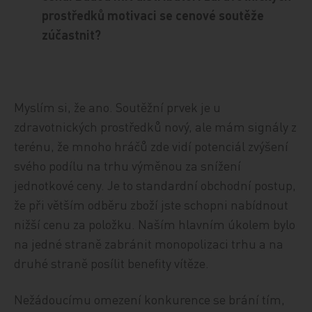
prostředků motivaci se cenové soutěže
zúčastnit?
Myslím si, že ano. Soutěžní prvek je u
zdravotnických prostředků nový, ale mám signály z
terénu, že mnoho hráčů zde vidí potenciál zvýšení
svého podílu na trhu výměnou za snížení
jednotkové ceny. Je to standardní obchodní postup,
že při větším odběru zboží jste schopni nabídnout
nižší cenu za položku. Naším hlavním úkolem bylo
na jedné straně zabránit monopolizaci trhu a na
druhé straně posílit benefity vítěze.
Nežádoucímu omezení konkurence se brání tím,