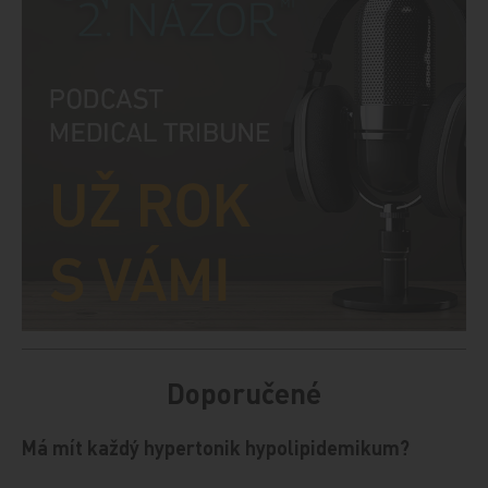
Doporučené
Má mít každý hypertonik hypolipidemikum?