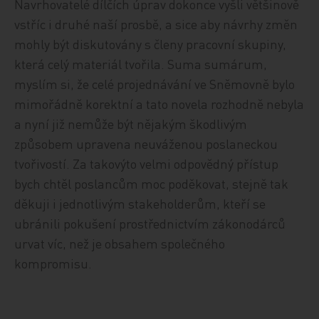
Navrhovatelé dílčích úprav dokonce vyšli většinově
vstříc i druhé naší prosbě, a sice aby návrhy změn
mohly být diskutovány s členy pracovní skupiny,
která celý materiál tvořila. Suma sumárum,
myslím si, že celé projednávání ve Sněmovně bylo
mimořádně korektní a tato novela rozhodně nebyla
a nyní již nemůže být nějakým škodlivým
způsobem upravena neuváženou poslaneckou
tvořivostí. Za takovýto velmi odpovědný přístup
bych chtěl poslancům moc poděkovat, stejně tak
děkuji i jednotlivým stakeholderům, kteří se
ubránili pokušení prostřednictvím zákonodárců
urvat víc, než je obsahem společného
kompromisu.