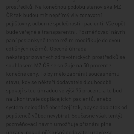
prostředků. Na konečnou podobu stanoviska MZ
ČR tak budou mít nepřímý vliv zdravotní
pojišťovny, odborné společnosti i pacienti. Vše opět
bude veřejné a transparentní. Pozměňovací návrh
paní poslankyně tento režim modifikuje do dvou
odlišných režimů. Obecná úhrada
nekategorizovaných zdravotnických prostředků se
souhlasem MZ ČR se snižuje na 50 procent z
konečné ceny. To by mělo zabránit současnému
stavu, kdy se někteří dodavatelé dlouhodobě
spokojí s tou úhradou ve výši 75 procent, a to buď
na úkor trvale doplácejících pacientů, anebo
systém nelegálně obcházejí tak, aby se doplatek od
pojištěnců vůbec nevybíral. Současně však tentýž
pozměňovací návrh umožňuje přiznání plné
úhrady, pokud příslušný dodavatel uzavře se