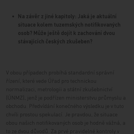
Na závěr z jiné kapitoly: Jaká je aktuální
situace kolem tuzemských notifikovaných
osob? Může ještě dojít k zachování dvou
stávajících českých zkušeben?
V obou případech probíhá standardní správní
řízení, které vede Úřad pro technickou
normalizaci, metrologii a státní zkušebnictví
(ÚNMZ), jenž je podřízen ministerstvu průmyslu a
obchodu. Předvídání konečného výsledku je v tuto
chvíli prostou spekulací. Je pravdou, že situace
obou našich notifikovaných osob je hodně vážná, a
to ze dvou důvodů. Za prvé pravidelné kontroly v