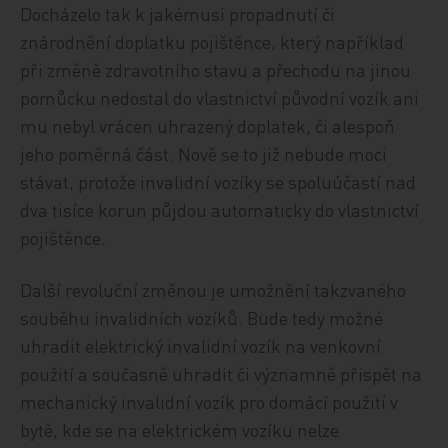
Docházelo tak k jakémusi propadnutí či
znárodnění doplatku pojištěnce, který například
při změně zdravotního stavu a přechodu na jinou
pomůcku nedostal do vlastnictví původní vozík ani
mu nebyl vrácen uhrazený doplatek, či alespoň
jeho poměrná část. Nově se to již nebude moci
stávat, protože invalidní vozíky se spoluúčastí nad
dva tisíce korun půjdou automaticky do vlastnictví
pojištěnce.
Další revoluční změnou je umožnění takzvaného
souběhu invalidních vozíků. Bude tedy možné
uhradit elektrický invalidní vozík na venkovní
použití a současně uhradit či významně přispět na
mechanický invalidní vozík pro domácí použití v
bytě, kde se na elektrickém vozíku nelze