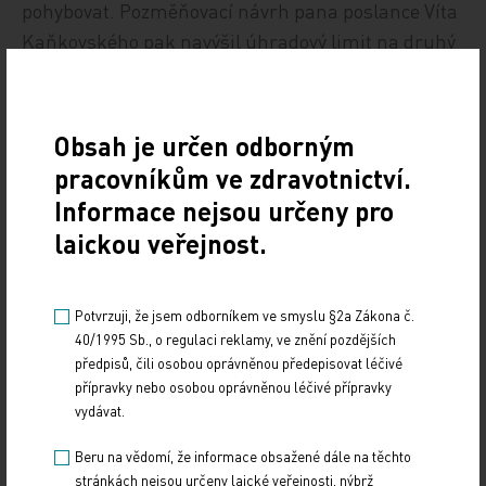
pohybovat. Pozměňovací návrh pana poslance Víta
Kaňkovského pak navýšil úhradový limit na druhý
vozík na 20 tisíc korun. Tento návrh je příkladem
velmi dobré průběžné komunikace mezi panem
poslancem a všemi dotčenými stranami, které
Obsah je určen odborným
nakonec návrh podpořily. Není to tedy o
pracovníkům ve zdravotnictví.
bezmyšlenkovitém licitování od sněmovního
Informace nejsou určeny pro
řečnického pultíku.
laickou veřejnost.
Opravy zdravotnických prostředků ve vlastnictví
pojištěnce se obecně nehradí, a to z několika
Potvrzuji, že jsem odborníkem ve smyslu §2a Zákona č.
důvodů. Na skryté výrobní vady se standardně
40/1995 Sb., o regulaci reklamy, ve znění pozdějších
předpisů, čili osobou oprávněnou předepisovat léčivé
vztahuje zákonná odpovědnost za vady podle
přípravky nebo osobou oprávněnou léčivé přípravky
občanského zákoníku, popřípadě i smluvní
vydávat.
záruka. Vady způsobené špatným zacházením
Beru na vědomí, že informace obsažené dále na těchto
jdou pak zcela logicky k tíži pojištěnce. Určitou
stránkách nejsou určeny laické veřejnosti, nýbrž