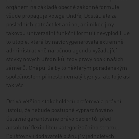
orgánem na základě obecné zákonné formule
všude propaguje kolega Ondřej Dostál, ale za
posledních patnáct let ani on, ani nikdo jiný
takovou univerzální funkční formuli nevyplodil. Je
to utopie, která by navíc vygenerovala extrémně
administrativně náročnou agendu vyžadující
stovky nových úředníků, tedy pravý opak našich
záměrů. Chápu, že by to některým poradenským
společnostem přineslo nemalý byznys, ale to je asi
tak vše.
Drtivá většina stakeholderů preferovala právní
jistotu, že nebude postupně vyprazdňováno
ústavně garantované právo pacientů, před
absolutní flexibilitou kategorizačního stromu.
Pojišťovny i dodavatelé plánují v jednoletých