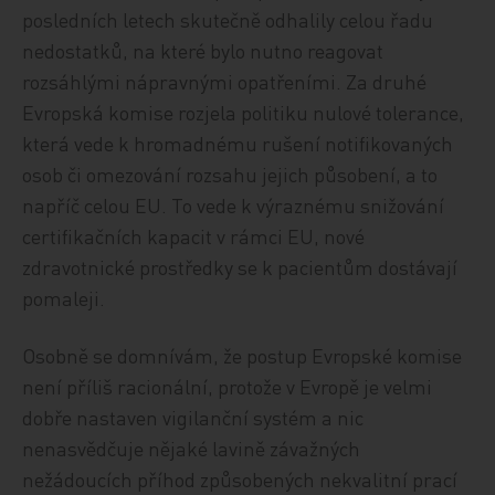
posledních letech skutečně odhalily celou řadu
nedostatků, na které bylo nutno reagovat
rozsáhlými nápravnými opatřeními. Za druhé
Evropská komise rozjela politiku nulové tolerance,
která vede k hromadnému rušení notifikovaných
osob či omezování rozsahu jejich působení, a to
napříč celou EU. To vede k výraznému snižování
certifikačních kapacit v rámci EU, nové
zdravotnické prostředky se k pacientům dostávají
pomaleji.
Osobně se domnívám, že postup Evropské komise
není příliš racionální, protože v Evropě je velmi
dobře nastaven vigilanční systém a nic
nenasvědčuje nějaké lavině závažných
nežádoucích příhod způsobených nekvalitní prací