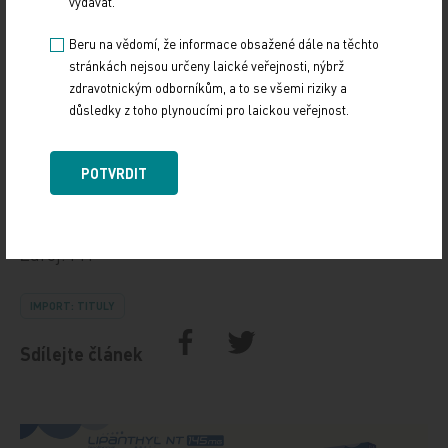
vydávat.
podobě, kdy vojáci ve válečném konfliktu v polních
podmínkách provádějí odběr od dárce a krev
Beru na vědomí, že informace obsažené dále na těchto
stránkách nejsou určeny laické veřejnosti, nýbrž
rovnou aplikují poraněnému kolegovi,“ shrnul
zdravotnickým odborníkům, a to se všemi riziky a
primář Bohoněk.
důsledky z toho plynoucími pro laickou veřejnost.
POTVRDIT
Zdroj: MT
IMPORT: TITULY
Sdílejte článek