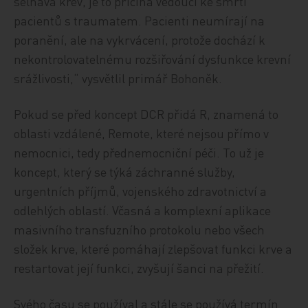
selhává krev, je to příčina vedoucí ke smrti
pacientů s traumatem. Pacienti neumírají na
poranění, ale na vykrvácení, protože dochází k
nekontrolovatelnému rozšiřování dysfunkce krevní
srážlivosti,“ vysvětlil primář Bohoněk.
Pokud se před koncept DCR přidá R, znamená to
oblasti vzdálené, Remote, které nejsou přímo v
nemocnici, tedy přednemocniční péči. To už je
koncept, který se týká záchranné služby,
urgentních příjmů, vojenského zdravotnictví a
odlehlých oblastí. Včasná a komplexní aplikace
masivního transfuzního protokolu nebo všech
složek krve, které pomáhají zlepšovat funkci krve a
restartovat její funkci, zvyšují šanci na přežití.
Svého času se používal a stále se používá termín