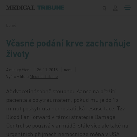
Přeskočit na obsah
Domů
Včasné podání krve zachraňuje
životy
4 minuty čtení
26. 11. 2018
nam
Vyšlo v titulu
Medical Tribune
Až dvacetinásobně stoupnou šance na přežití
pacienta s polytraumatem, pokud mu je do 15
minut poskytnuta hemostatická resuscitace. Tzv.
Blood Far Forward v rámci strategie Damage
Control se používá v armádě, stále více ale také na
urgentních příjmech nemocnic zejména v USA.