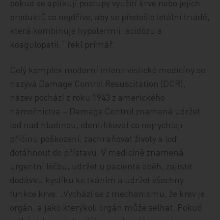
pokud se aplikují postupy využití krve nebo jejích
produktů co nejdříve, aby se předešlo letální triádě,
která kombinuje hypotermii, acidózu a
koagulopatii,“ řekl primář.
Celý komplex moderní intenzivistické medicíny se
nazývá Damage Control Resuscitation (DCR),
název pochází z roku 1943 z amerického
námořnictva – Damage Control znamená udržet
loď nad hladinou, identifikovat co nejrychleji
příčinu poškození, zachraňovat životy a loď
dotáhnout do přístavu. V medicíně znamená
urgentní léčbu, udržet u pacienta oběh, zajistit
dodávku kyslíku ke tkáním a udržet všechny
funkce krve. „Vychází se z mechanismu, že krev je
orgán, a jako kterýkoli orgán může selhat. Pokud