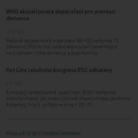
WHO aktualizovala doporučení pro prevenci
demence
10. 8. 2026
Světová zdravotnická organizace (WHO) zveřejnila 15.
července 2026 druhé vydání doporučení zaměřených
na snižování rizika demence a kognitivního…
Hot Line letošního kongresu ESC odhaleny
6. 8. 2026
Evropská kardiologická společnost (ESC) zveřejnila
klinické studie, jež budou určovat hlavní témata letošního
kongresu, který pořádá ve dnech 28.–31…
PŘIHLASTE SE K ODBĚRU NOVINEK.