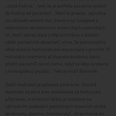
„zlatá hodina“, tedy že je potřeba pacienta vyřešit
do hodiny od poranění. „Není to pravda, zejména
na základě velkých dat, která mají kolegové z
vojenského zdravotnictví amerických vojenských
sil, kteří sbírají data z Afghánistánu a dalších
válek posledních desetiletí, víme, že jednoznačný
efekt včasné hemostatické resuscitace v prvních 15
minutách znamená až dvacetinásobnou šanci
přežití pacientů oproti tomu, když se léky vyrobené
z krve aplikují později,“ řekl primář Bohoněk.
Další možností je aplikace plné krve. Dlouhá
desetiletí se plná krev považovala za historický
přípravek, transfuzní léčba je založena na
výhradním podávání jednotlivých krevních složek
(erytrocyty, plazma, trombocyty). „Vracíme se ke