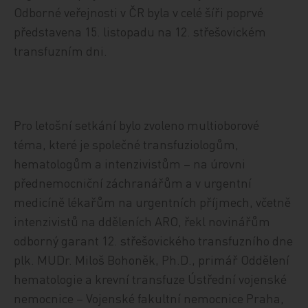
Odborné veřejnosti v ČR byla v celé šíři poprvé
představena 15. listopadu na 12. střešovickém
transfuzním dni.
Pro letošní setkání bylo zvoleno multioborové
téma, které je společné transfuziologům,
hematologům a intenzivistům – na úrovni
přednemocniční záchranářům a v urgentní
medicíně lékařům na urgentních příjmech, včetně
intenzivistů na dděleních ARO, řekl novinářům
odborný garant 12. střešovického transfuzního dne
plk. MUDr. Miloš Bohoněk, Ph.D., primář Oddělení
hematologie a krevní transfuze Ústřední vojenské
nemocnice – Vojenské fakultní nemocnice Praha,