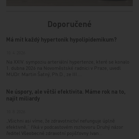
Doporučené
Má mít každý hypertonik hypolipidemikum?
10. 4. 2026
Na XXIV. sympoziu arteriální hypertenze, které se konalo
1. dubna 2026 na Novoměstské radnici v Praze, uvedl
MUDr. Martin Šatný, Ph.D., ze III.…
Ne úspory, ale větší efektivita. Máme rok na to,
najít miliardy
10. 8. 2026
„Všichni asi víme, že zdravotnictví nefunguje úplně
efektivně,“ říká v podcastovém rozhovoru Druhý názor
ředitel Všeobecné zdravotní pojišťovny Ivan…