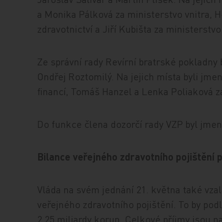
a Monika Pálková za ministerstvo vnitra, 
zdravotnictví a Jiří Kubišta za ministerstvo 
Ze správní rady Revírní bratrské pokladny
Ondřej Roztomilý. Na jejich místa byli jme
financí, Tomáš Hanzel a Lenka Poliaková za
Do funkce člena dozorčí rady VZP byl jme
Bilance veřejného zdravotního pojištění
Vláda na svém jednání 21. května také vza
veřejného zdravotního pojištění. To by po
2,25 miliardy korun. Celkové příjmy jsou n