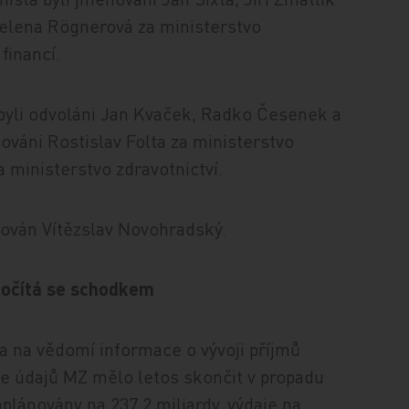
Helena Rögnerová za ministerstvo
financí.
 byli odvoláni Jan Kvaček, Radko Česenek a
nováni Rostislav Folta za ministerstvo
 ministerstvo zdravotnictví.
nován Vítězslav Novohradský.
 počítá se schodkem
la na vědomí informace o vývoji příjmů
dle údajů MZ mělo letos skončit v propadu
aplánovány na 237,2 miliardy, výdaje na