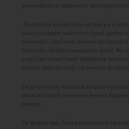
personálního a odborného zastoupení osta
„Po dohodě s koaličními partnery a s pre
nové jmenování sedmnácti členů správních 
jmenováni i čtyři noví členové na uvolněná
funkčního období dosavadních členů. Na u
nový člen dozorčí rady Všeobecné zdravotn
jednání kabinetu kvůli zdravotním problé
Ze správní rady Vojenské zdravotní pojišťov
jejich místa byli jmenováni Helena Sajdlov
Beroun.
Ze správní rady České průmyslové zdravotn