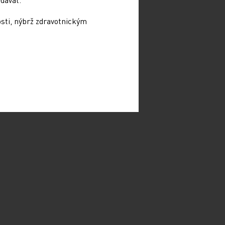
osti, nýbrž zdravotnickým