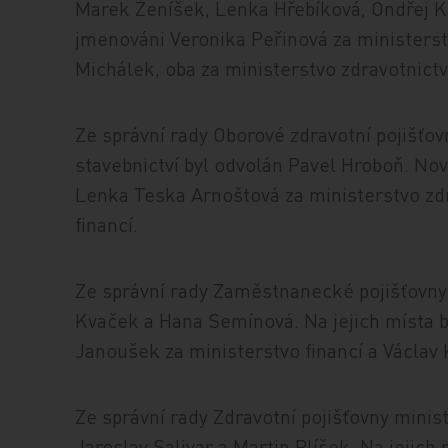
Marek Ženíšek, Lenka Hřebíková, Ondřej Kot
jmenováni Veronika Peřinová za ministerst
Michálek, oba za ministerstvo zdravotnictví
Ze správní rady Oborové zdravotní pojišťo
stavebnictví byl odvolán Pavel Hroboň. Nově
Lenka Teska Arnoštová za ministerstvo zdr
financí.
Ze správní rady Zaměstnanecké pojišťovny 
Kvaček a Hana Semínová. Na jejich místa 
Janoušek za ministerstvo financí a Václav 
Ze správní rady Zdravotní pojišťovny minist
Jaroslav Salivar a Martin Plíšek. Na jejich 