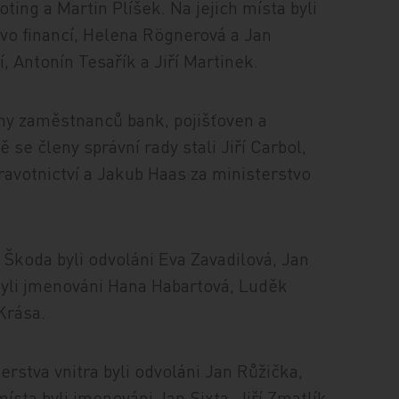
ing a Martin Plíšek. Na jejich místa byli
vo financí, Helena Rögnerová a Jan
, Antonín Tesařík a Jiří Martinek.
vny zaměstnanců bank, pojišťoven a
 se členy správní rady stali Jiří Carbol,
avotnictví a Jakub Haas za ministerstvo
Škoda byli odvoláni Eva Zavadilová, Jan
byli jmenováni Hana Habartová, Luděk
Krása.
erstva vnitra byli odvoláni Jan Růžička,
místa byli jmenováni Jan Sixta, Jiří Zmatlík