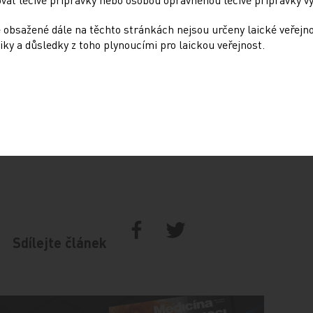
 obsažené dále na těchto stránkách nejsou určeny laické veřejn
iky a důsledky z toho plynoucími pro laickou veřejnost.
 by měly na konci roku činit 36,2 miliardy,
miliard. Plánovaný stav závazků ke
azky vůči nemocnicím, lékařům či lázním
mi pojišťoven se očekávají jen u VZP ve výši
 pojišťoven jsou plánovány na 8,9 miliardy.
Sdílejte článek