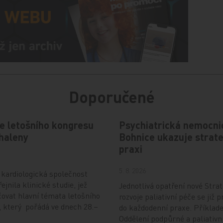
Doporučené
e letošního kongresu
Psychiatrická nemocni
haleny
Bohnice ukazuje strate
praxi
5. 8. 2026
kardiologická společnost
ejnila klinické studie, jež
Jednotlivá opatření nové Strat
ovat hlavní témata letošního
rozvoje paliativní péče se již p
 který pořádá ve dnech 28.–
do každodenní praxe. Příklad
Oddělení podpůrné a paliativn