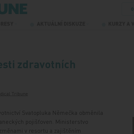
O
GRESY
AKTUÁLNÍ DISKUZE
KURZY A 
sti zdravotních
dical Tribune
avotnictví Svatopluka Němečka obměnila
naneckých pojišťoven. Ministerstvo
 změnami v resortu a zajištěním