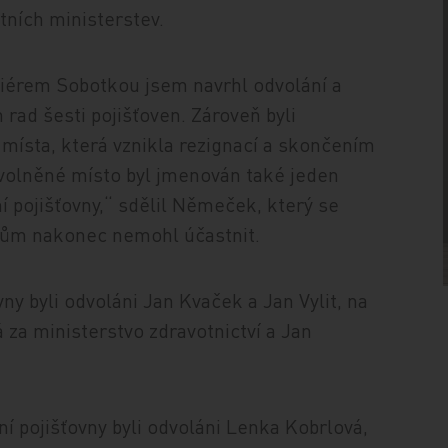
tních ministerstev.
miérem Sobotkou jsem navrhl odvolání a
rad šesti pojišťoven. Zároveň byli
 místa, která vznikla rezignací a skončením
volněné místo byl jmenován také jeden
í pojišťovny,“ sdělil Němeček, který se
mům nakonec nemohl účastnit.
ny byli odvoláni Jan Kvaček a Jan Vylit, na
á za ministerstvo zdravotnictví a Jan
í pojišťovny byli odvoláni Lenka Kobrlová,