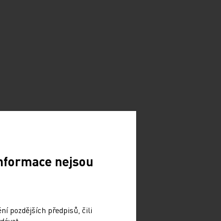
Informace nejsou
í pozdějších předpisů, čili
dávat.