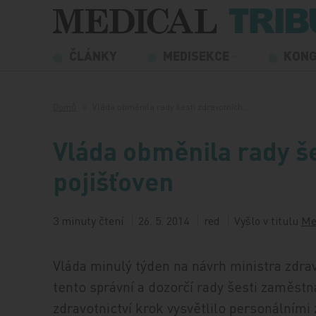
Přeskočit na obsah
ČLÁNKY
MEDISEKCE
KON
Domů
Vláda obměnila rady šesti zdravotních…
Vláda obměnila rady še
pojišťoven
3 minuty čtení
26. 5. 2014
red
Vyšlo v titulu
Me
Vláda minulý týden na návrh ministra zdr
tento správní a dozorčí rady šesti zaměst
zdravotnictví krok vysvětlilo personálními