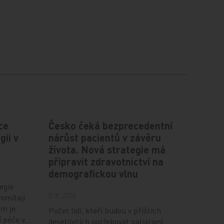
ce
Česko čeká bezprecedentní
gii v
nárůst pacientů v závěru
života. Nová strategie má
připravit zdravotnictví na
demografickou vlnu
egie
5. 8. 2026
romítají
em je
Počet lidí, kteří budou v příštích
í péče v…
desetiletích potřebovat paliativní,