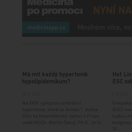
Má mít každý hypertonik
Hot Lin
hypolipidemikum?
ESC od
10. 4. 2026
6. 8. 2026
Na XXIV. sympoziu arteriální
Evropská 
hypertenze, které se konalo 1. dubna
(ESC) zveř
2026 na Novoměstské radnici v Praze,
budou urč
uvedl MUDr. Martin Šatný, Ph.D., ze III.
kongresu,
…
31…