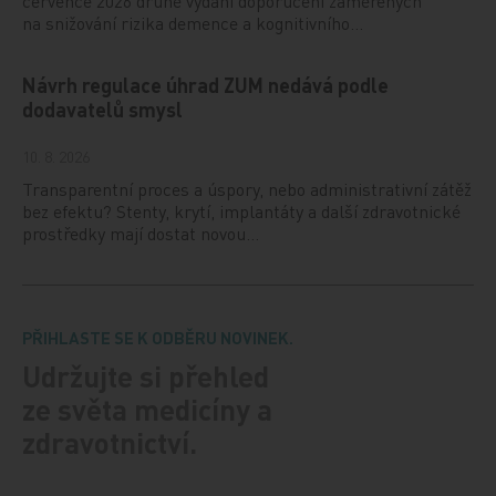
července 2026 druhé vydání doporučení zaměřených
na snižování rizika demence a kognitivního…
Návrh regulace úhrad ZUM nedává podle
dodavatelů smysl
10. 8. 2026
Transparentní proces a úspory, nebo administrativní zátěž
bez efektu? Stenty, krytí, implantáty a další zdravotnické
prostředky mají dostat novou…
PŘIHLASTE SE K ODBĚRU NOVINEK.
Udržujte si přehled
ze světa medicíny a
zdravotnictví.