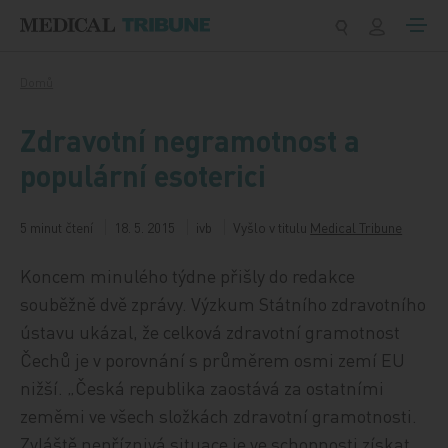
Přeskočit na obsah
Domů
Zdravotní negramotnost a
populární esoterici
5 minut čtení
18. 5. 2015
ivb
Vyšlo v titulu
Medical Tribune
Koncem minulého týdne přišly do redakce
souběžně dvě zprávy. Výzkum Státního zdravotního
ústavu ukázal, že celková zdravotní gramotnost
Čechů je v porovnání s průměrem osmi zemí EU
nižší. „Česká republika zaostává za ostatními
zeměmi ve všech složkách zdravotní gramotnosti.
Zvláště nepříznivá situace je ve schopnosti získat