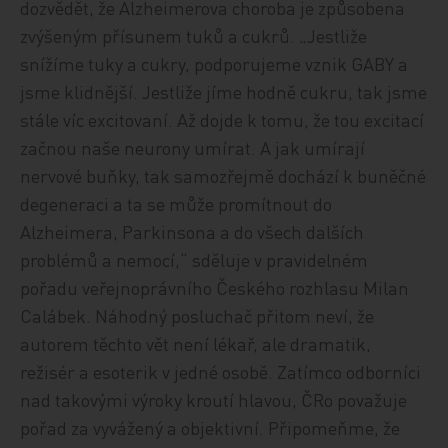
dozvědět, že Alzheimerova choroba je způsobena
zvýšeným přísunem tuků a cukrů. „Jestliže
snížíme tuky a cukry, podporujeme vznik GABY a
jsme klidnější. Jestliže jíme hodně cukru, tak jsme
stále víc excitovaní. Až dojde k tomu, že tou excitací
začnou naše neurony umírat. A jak umírají
nervové buňky, tak samozřejmě dochází k buněčné
degeneraci a ta se může promítnout do
Alzheimera, Parkinsona a do všech dalších
problémů a nemocí,“ sděluje v pravidelném
pořadu veřejnoprávního Českého rozhlasu Milan
Calábek. Náhodný posluchač přitom neví, že
autorem těchto vět není lékař, ale dramatik,
režisér a esoterik v jedné osobě. Zatímco odborníci
nad takovými výroky kroutí hlavou, ČRo považuje
pořad za vyvážený a objektivní. Připomeňme, že