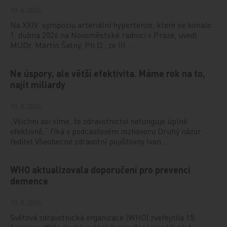
10. 4. 2026
Na XXIV. sympoziu arteriální hypertenze, které se konalo
1. dubna 2026 na Novoměstské radnici v Praze, uvedl
MUDr. Martin Šatný, Ph.D., ze III.…
Ne úspory, ale větší efektivita. Máme rok na to,
najít miliardy
10. 8. 2026
„Všichni asi víme, že zdravotnictví nefunguje úplně
efektivně,“ říká v podcastovém rozhovoru Druhý názor
ředitel Všeobecné zdravotní pojišťovny Ivan…
WHO aktualizovala doporučení pro prevenci
demence
10. 8. 2026
Světová zdravotnická organizace (WHO) zveřejnila 15.