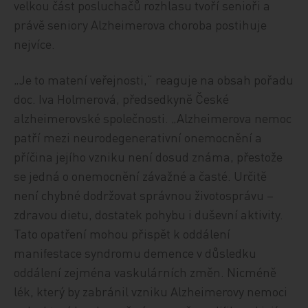
velkou část posluchačů rozhlasu tvoří senioři a
právě seniory Alzheimerova choroba postihuje
nejvíce.
„Je to matení veřejnosti,“ reaguje na obsah pořadu
doc. Iva Holmerová, předsedkyně České
alzheimerovské společnosti. „Alzheimerova nemoc
patří mezi neurodegenerativní onemocnění a
příčina jejího vzniku není dosud známa, přestože
se jedná o onemocnění závažné a časté. Určitě
není chybné dodržovat správnou životosprávu –
zdravou dietu, dostatek pohybu i duševní aktivity.
Tato opatření mohou přispět k oddálení
manifestace syndromu demence v důsledku
oddálení zejména vaskulárních změn. Nicméně
lék, který by zabránil vzniku Alzheimerovy nemoci