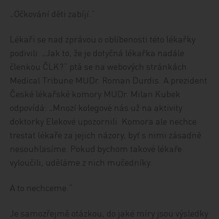
„Očkování děti zabíjí.“
Lékaři se nad zprávou o oblíbenosti této lékařky
podivili. „Jak to, že je dotyčná lékařka nadále
členkou ČLK?“ ptá se na webových stránkách
Medical Tribune MUDr. Roman Durdis. A prezident
České lékařské komory MUDr. Milan Kubek
odpovídá: „Mnozí kolegové nás už na aktivity
doktorky Elekové upozornili. Komora ale nechce
trestat lékaře za jejich názory, byť s nimi zásadně
nesouhlasíme. Pokud bychom takové lékaře
vyloučili, uděláme z nich mučedníky.
A to nechceme.“
Je samozřejmě otázkou, do jaké míry jsou výsledky