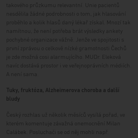
takového průzkumu relevantní. Unie pacientů
nesdělila žádné podrobnosti o tom, jak hlasování
proběhlo a kolik hlasů daný lékař získal. Mnozí tak
namítnou, že není potřeba brát výsledky ankety
pochybné organizace vážně. Jenže ve spojitosti s
první zprávou o celkově nízké gramotnosti Čechů
je zde možná cosi alarmujícího. MUDr. Eleková
navíc dostává prostor i ve veřejnoprávních médiích.
A není sama.
Tuky, fruktóza, Alzheimerova choroba a další
bludy
Český rozhlas už několik měsíců vysílá pořad, ve
kterém komentuje závažná onemocnění Milan
Calábek. Posluchači se od něj mohli např.