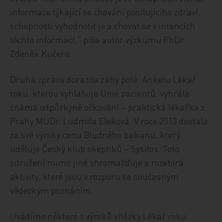
informace týkající se chování posilujícího zdraví,
schopnosti vyhodnotit je a chovat se v intencích
těchto informací,“ píše autor výzkumu PhDr.
Zdeněk Kučera.
Druhá zpráva dorazila záhy poté. Anketu Lékař
roku, kterou vyhlašuje Unie pacientů, vyhrála
známá odpůrkyně očkování – praktická lékařka z
Prahy MUDr. Ludmila Eleková. V roce 2013 dostala
za své výroky cenu Bludného balvanu, který
uděluje Český klub skeptiků – Sysifos. Toto
sdružení mimo jiné shromažďuje a rozebírá
aktivity, které jsou v rozporu se současným
vědeckým poznáním.
Uvádíme některé z výroků vítězky Lékař roku: