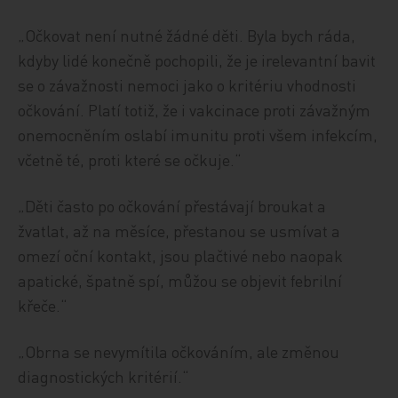
„Očkovat není nutné žádné děti. Byla bych ráda,
kdyby lidé konečně pochopili, že je irelevantní bavit
se o závažnosti nemoci jako o kritériu vhodnosti
očkování. Platí totiž, že i vakcinace proti závažným
onemocněním oslabí imunitu proti všem infekcím,
včetně té, proti které se očkuje.“
„Děti často po očkování přestávají broukat a
žvatlat, až na měsíce, přestanou se usmívat a
omezí oční kontakt, jsou plačtivé nebo naopak
apatické, špatně spí, můžou se objevit febrilní
křeče.“
„Obrna se nevymítila očkováním, ale změnou
diagnostických kritérií.“