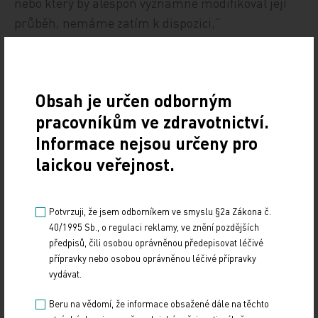
nebo který by alespoň významně modifikoval její
průběh, nemáme zatím k dispozici,“
poznamenává doc. Holmerová.
Redakce MT se zajímala, proč dává veřejnoprávní
Obsah je určen odborným
médium tak velký prostor člověku, který se
pracovníkům ve zdravotnictví.
vyjadřuje k medicínským problémům bez
vědeckých důkazů a působí tedy na pacienty jako
Informace nejsou určeny pro
autorita v oboru? „Český rozhlas zve do svého
laickou veřejnost.
vysílání pana Calábka právě proto, že je
veřejnoprávním médiem. Dává tudíž prostor i
Potvrzuji, že jsem odborníkem ve smyslu §2a Zákona č.
názorům, které mapují danou skutečnost z jiného
40/1995 Sb., o regulaci reklamy, ve znění pozdějších
úhlu pohledu. ČRo nicméně poskytuje velký
předpisů, čili osobou oprávněnou předepisovat léčivé
prostor odborníkům na danou problematiku, tedy
přípravky nebo osobou oprávněnou léčivé přípravky
vydávat.
lékařům,“ uvedl na dotaz MT mluvčí rozhlasu Jiří
Hošna. Jenže důchodce slyší půlhodinu vyprávět
Beru na vědomí, že informace obsažené dále na těchto
esoterická „moudra“, kterým v daný okamžik