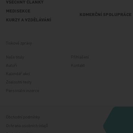
VŠECHNY ČLÁNKY
MEDISEKCE
KOMERČNÍ SPOLUPRÁCE
KURZY A VZDĚLÁVÁNÍ
Tiskové zprávy
Naše tituly
Přihlášení
Autoři
Kontakt
Kalendář akcí
Znalostní testy
Personální inzerce
Obchodní podmínky
Ochrana osobních údajů