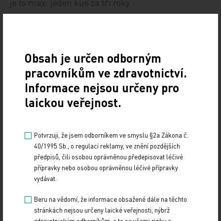
je to max. jeden kus za tři roky.
Zdroj: Medical Tribune
IMPORT: TITULY
Obsah je určen odborným
pracovníkům ve zdravotnictví.
Sdílejte článek
Informace nejsou určeny pro
laickou veřejnost.
Potvrzuji, že jsem odborníkem ve smyslu §2a Zákona č.
40/1995 Sb., o regulaci reklamy, ve znění pozdějších
předpisů, čili osobou oprávněnou předepisovat léčivé
přípravky nebo osobou oprávněnou léčivé přípravky
vydávat.
Beru na vědomí, že informace obsažené dále na těchto
stránkách nejsou určeny laické veřejnosti, nýbrž
zdravotnickým odborníkům, a to se všemi riziky a