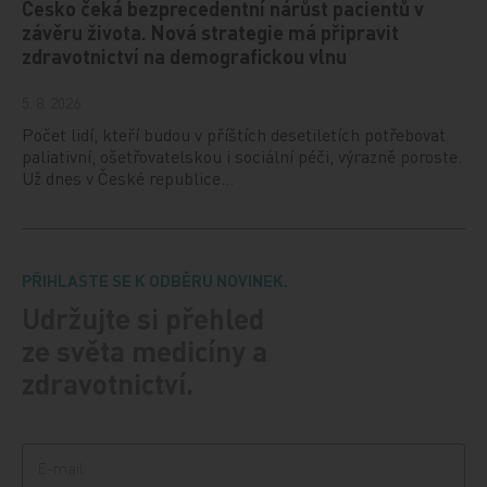
Česko čeká bezprecedentní nárůst pacientů v
závěru života. Nová strategie má připravit
zdravotnictví na demografickou vlnu
5. 8. 2026
Počet lidí, kteří budou v příštích desetiletích potřebovat
paliativní, ošetřovatelskou i sociální péči, výrazně poroste.
Už dnes v České republice…
PŘIHLASTE SE K ODBĚRU NOVINEK.
Udržujte si přehled
ze světa medicíny a
zdravotnictví.