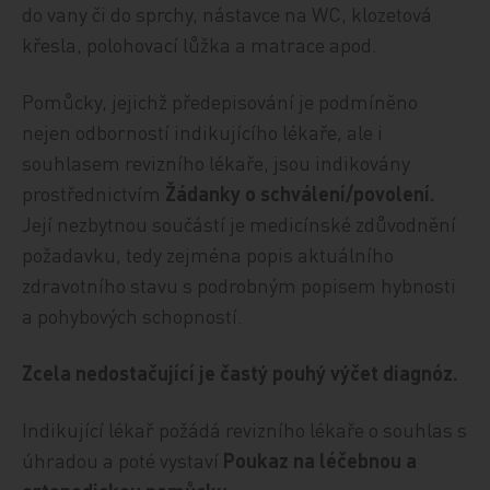
do vany či do sprchy, nástavce na WC, klozetová
křesla, polohovací lůžka a matrace apod.
Pomůcky, jejichž předepisování je podmíněno
nejen odborností indikujícího lékaře, ale i
souhlasem revizního lékaře, jsou indikovány
prostřednictvím
Žádanky o schválení/povolení.
Její nezbytnou součástí je medicínské zdůvodnění
požadavku, tedy zejména popis aktuálního
zdravotního stavu s podrobným popisem hybnosti
a pohybových schopností.
Zcela nedostačující je častý pouhý výčet diagnóz.
Indikující lékař požádá revizního lékaře o souhlas s
úhradou a poté vystaví
Poukaz na léčebnou a