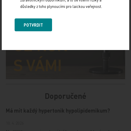
důsledky z toho plynoucími pro laickou veřejnost.
POTVRDIT
Doporučené
Má mít každý hypertonik hypolipidemikum?
10. 4. 2026