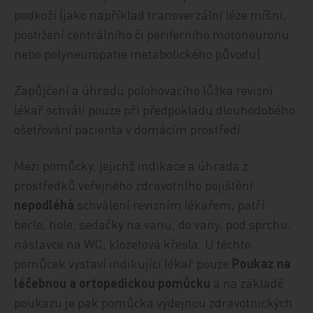
podkoží (jako například transverzální léze míšní,
postižení centrálního či periferního motoneuronu
nebo polyneuropatie metabolického původu).
Zapůjčení a úhradu polohovacího lůžka revizní
lékař schválí pouze při předpokladu dlouhodobého
ošetřování pacienta v domácím prostředí.
Mezi pomůcky, jejichž indikace a úhrada z
prostředků veřejného zdravotního pojištění
nepodléhá
schválení revizním lékařem, patří
berle, hole, sedačky na vanu, do vany, pod sprchu,
nástavce na WC, klozetová křesla. U těchto
pomůcek vystaví indikující lékař pouze
Poukaz na
léčebnou a ortopedickou pomůcku
a na základě
poukazu je pak pomůcka výdejnou zdravotnických