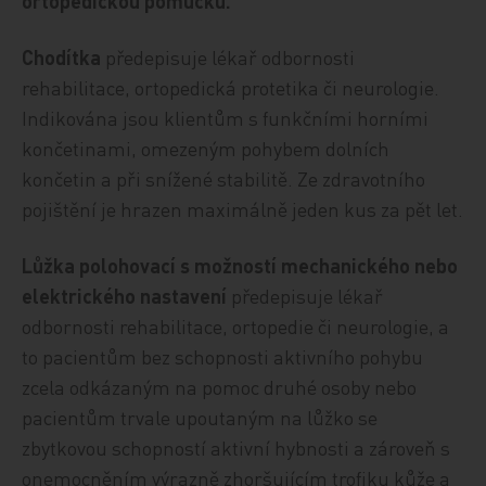
ortopedickou pomůcku.
Chodítka
předepisuje lékař odbornosti
rehabilitace, ortopedická protetika či neurologie.
Indikována jsou klientům s funkčními horními
končetinami, omezeným pohybem dolních
končetin a při snížené stabilitě. Ze zdravotního
pojištění je hrazen maximálně jeden kus za pět let.
Lůžka polohovací s možností mechanického nebo
elektrického nastavení
předepisuje lékař
odbornosti rehabilitace, ortopedie či neurologie, a
to pacientům bez schopnosti aktivního pohybu
zcela odkázaným na pomoc druhé osoby nebo
pacientům trvale upoutaným na lůžko se
zbytkovou schopností aktivní hybnosti a zároveň s
onemocněním výrazně zhoršujícím trofiku kůže a