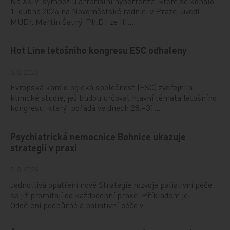
Na XXIV. sympoziu arteriální hypertenze, které se konalo
1. dubna 2026 na Novoměstské radnici v Praze, uvedl
MUDr. Martin Šatný, Ph.D., ze III.…
Hot Line letošního kongresu ESC odhaleny
6. 8. 2026
Evropská kardiologická společnost (ESC) zveřejnila
klinické studie, jež budou určovat hlavní témata letošního
kongresu, který pořádá ve dnech 28.–31…
Psychiatrická nemocnice Bohnice ukazuje
strategii v praxi
5. 8. 2026
Jednotlivá opatření nové Strategie rozvoje paliativní péče
se již promítají do každodenní praxe. Příkladem je
Oddělení podpůrné a paliativní péče v…