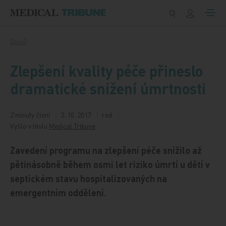
Přeskočit na obsah
Domů
Zlepšení kvality péče přineslo
dramatické snížení úmrtnosti
2 minuty čtení
3. 10. 2017
red
Vyšlo v titulu
Medical Tribune
Zavedení programu na zlepšení péče snížilo až
pětinásobně během osmi let riziko úmrtí u dětí v
septickém stavu hospitalizovaných na
emergentním oddělení.