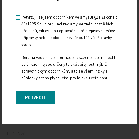
Potvrzuji, že jsem odborníkem ve smyslu §2a Zákona č.
40/1995 Sb., o regulaci reklamy, ve znění pozdějších
předpisů, čili osobou oprávněnou předepisovat léčivé
přípravky nebo osobou oprávněnou léčivé přípravky
vydávat.
Beru na vědomí, že informace obsažené dále na těchto
stránkách nejsou určeny laické veřejnosti, nýbrž
zdravotnickým odborníkům, a to se všemi riziky a
důsledky z toho plynoucími pro laickou veřejnost.
POTVRDIT
Doporučené
Má mít každý hypertonik hypolipidemikum?
10. 4. 2026