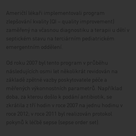
Američtí lékaři implementovali program
zlepšování kvality (QI – quality improvement)
zaměřený na včasnou diagnostiku a terapii u dětí v
septickém stavu na terciárním pediatrickém
emergentním oddělení.
Od roku 2007 byl tento program v průběhu
následujících osmi let několikrát revidován na
základě zpětné vazby poskytovatele péče a
měřených výkonnostních parametrů. Například
doba, za kterou došlo k podání antibiotik, se
zkrátila z tří hodin v roce 2007 na jednu hodinu v
roce 2012; v roce 2011 byl realizován protokol
pokynů k léčbě sepse (sepse order set).