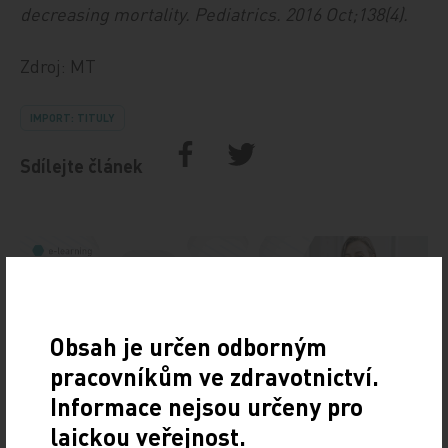
decreasing mortality. Pediatrics. 2016 Oct;138(4).
Zdroj: MT
IMPORT: TITULY
Sdílejte článek
Obsah je určen odborným
pracovníkům ve zdravotnictví.
Informace nejsou určeny pro
laickou veřejnost.