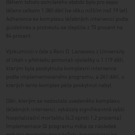
Během tohoto osmiletého období bylo pro sepsi
léčeno celkem 1 380 dětí (ve věku nižším než 19 let).
Adherence ke komplexu léčebných intervencí podle
guidelines a protokolu se zlepšila z 73 procent na
84 procent.
Výzkumníci v čele s Roni D. Laneovou z University
of Utah v přehledu porovnali výsledky u 1 119 dětí,
kterým byla poskytnuta komplexní intervence
podle implementovaného programu, a 261 dětí, u
kterých tento komplex péče poskytnut nebyl.
Děti, kterým se nedostalo uvedeného komplexu
léčebných intervencí, vykázaly signifikantně vyšší
hospitalizační mortalitu (4,2 oproti 1,2 procenta).
Implementace QI programu měla za následek
redukci mortality bez nárůstu hospitalizací na