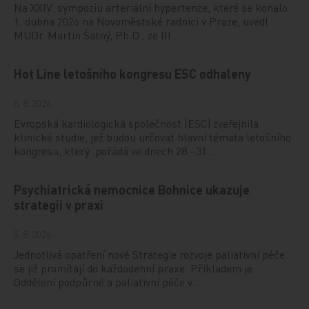
Na XXIV. sympoziu arteriální hypertenze, které se konalo
1. dubna 2026 na Novoměstské radnici v Praze, uvedl
MUDr. Martin Šatný, Ph.D., ze III.…
Hot Line letošního kongresu ESC odhaleny
6. 8. 2026
Evropská kardiologická společnost (ESC) zveřejnila
klinické studie, jež budou určovat hlavní témata letošního
kongresu, který pořádá ve dnech 28.–31…
Psychiatrická nemocnice Bohnice ukazuje
strategii v praxi
5. 8. 2026
Jednotlivá opatření nové Strategie rozvoje paliativní péče
se již promítají do každodenní praxe. Příkladem je
Oddělení podpůrné a paliativní péče v…