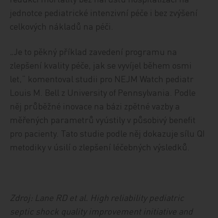
jednotce pediatrické intenzivní péče i bez zvýšení
celkových nákladů na péči.
„Je to pěkný příklad zavedení programu na
zlepšení kvality péče, jak se vyvíjel během osmi
let,“ komentoval studii pro NEJM Watch pediatr
Louis M. Bell z University of Pennsylvania. Podle
něj průběžné inovace na bázi zpětné vazby a
měřených parametrů vyústily v působivý benefit
pro pacienty. Tato studie podle něj dokazuje sílu QI
metodiky v úsilí o zlepšení léčebných výsledků.
Zdroj: Lane RD et al. High reliability pediatric
septic shock quality improvement initiative and