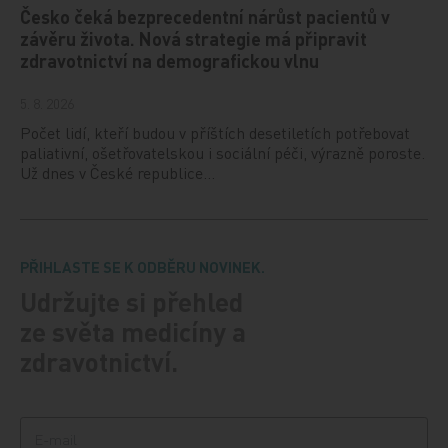
Česko čeká bezprecedentní nárůst pacientů v
závěru života. Nová strategie má připravit
zdravotnictví na demografickou vlnu
5. 8. 2026
Počet lidí, kteří budou v příštích desetiletích potřebovat
paliativní, ošetřovatelskou i sociální péči, výrazně poroste.
Už dnes v České republice…
PŘIHLASTE SE K ODBĚRU NOVINEK.
Udržujte si přehled
ze světa medicíny a
zdravotnictví.