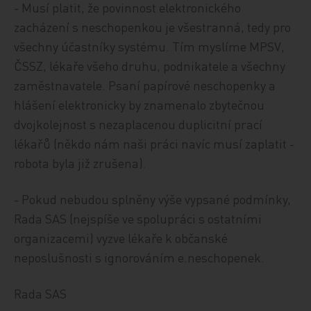
- Musí platit, že povinnost elektronického
zacházení s neschopenkou je všestranná, tedy pro
všechny účastníky systému. Tím myslíme MPSV,
ČSSZ, lékaře všeho druhu, podnikatele a všechny
zaměstnavatele. Psaní papírové neschopenky a
hlášení elektronicky by znamenalo zbytečnou
dvojkolejnost s nezaplacenou duplicitní prací
lékařů (někdo nám naši práci navíc musí zaplatit -
robota byla již zrušena).
- Pokud nebudou splněny výše vypsané podmínky,
Rada SAS (nejspíše ve spolupráci s ostatními
organizacemi) vyzve lékaře k občanské
neposlušnosti s ignorováním e.neschopenek.
Rada SAS