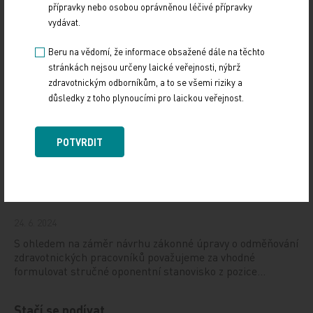
s nimiž zápolí i fyzika. Například…
přípravky nebo osobou oprávněnou léčivé přípravky
vydávat.
NIS2: Nová éra kybernetické bezpečnosti ve
Beru na vědomí, že informace obsažené dále na těchto
zdravotnictví
stránkách nejsou určeny laické veřejnosti, nýbrž
zdravotnickým odborníkům, a to se všemi riziky a
26. 7. 2024
důsledky z toho plynoucími pro laickou veřejnost.
Nová legislativa přinese nárůst odpovědnosti a povinností
pro mnoho organizací. Návrh novely zákona
o kybernetické bezpečnosti schválila 17. 7. vláda…
POTVRDIT
Návrh na jednotné odměňování zdravotníků je
nepřípustný a ničemu nepomůže
24. 6. 2024
S ohledem na záměr návrhu zákonné úpravy o odměňování
zdravotnických pracovníků považujeme za vhodné
formulovat stručné oponentní stanovisko z pozice…
Stačí se podívat