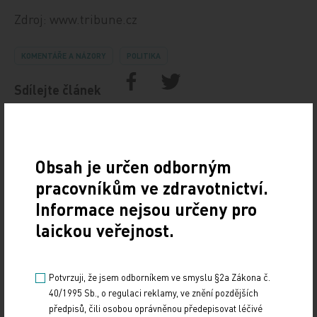
Zdroj: www.tribune.cz
KOMENTÁŘE A NÁZORY
POLITIKA
Sdílejte článek
Obsah je určen odborným
pracovníkům ve zdravotnictví.
Doporučené
Informace nejsou určeny pro
laickou veřejnost.
Na rodině stále záleží
20. 9. 2024
Potvrzuji, že jsem odborníkem ve smyslu §2a Zákona č.
Nemělo by se to, nicméně děje se to stále. Měkké obory,
40/1995 Sb., o regulaci reklamy, ve znění pozdějších
jako je psychologie nebo ekonomie, užívají pojmy z fyziky,
předpisů, čili osobou oprávněnou předepisovat léčivé