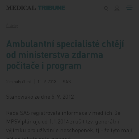
Přeskočit na obsah
Články
Ambulantní specialisté chtějí
od ministerstva zdarma
počítače i program
2 minuty čtení
10. 9. 2013
SAS
Stanovisko ze dne 5. 9. 2012
Rada SAS registrovala informace v mediích, že
MPSV plánuje od 1.1.2014 zrušit tzv. generální
výjimku pro užívání e.neschopenek, tj.- že tyto mají
být od tohoto data povinné.