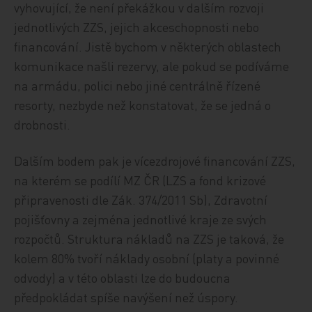
vyhovující, že není překážkou v dalším rozvoji
jednotlivých ZZS, jejich akceschopnosti nebo
financování. Jistě bychom v některých oblastech
komunikace našli rezervy, ale pokud se podíváme
na armádu, polici nebo jiné centrálně řízené
resorty, nezbyde než konstatovat, že se jedná o
drobnosti.
Dalším bodem pak je vícezdrojové financování ZZS,
na kterém se podílí MZ ČR (LZS a fond krizové
připravenosti dle Zák. 374/2011 Sb), Zdravotní
pojišťovny a zejména jednotlivé kraje ze svých
rozpočtů. Struktura nákladů na ZZS je taková, že
kolem 80% tvoří náklady osobní (platy a povinné
odvody) a v této oblasti lze do budoucna
předpokládat spíše navýšení než úspory.