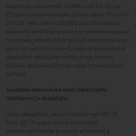
tohoto typu zdravotních služeb v celé ČR, činí ze
ZZS plnohodnotnou složku IZS (viz zákon 372 a 374/
2011 Sb. nebo zákon 239/2000 Sb o IZS a další) a
současně umožňuje pružně a smysluplně reagovat
na potřeby jednotlivých krajských samospráv resp.
jejich zdravotních systémů, které se pochopitelně
regionálně odlišují dle rozlohy kraje, hustoty
osídlení, počtu větších měst nebo zdravotnických
zařízení.
Současná komunikace mezi jednoltivými
institucemi je dostačující
Jsem přesvědčen, že komunikace mezi MZ ČR,
kraji, AK ČR a Asociací zdravotnických
záchranných služeb je natolik přímočará a