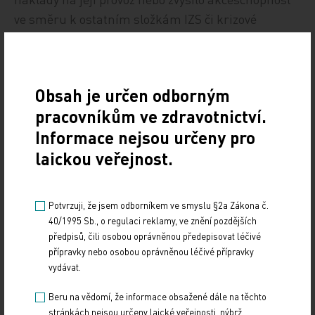
ve směru k ostatním složkám IZS či krizové
připravenosti.
Stejným nebo podobným způsobem je
Obsah je určen odborným
organizována ZZS i v okolních zemích, kde o
pracovníkům ve zdravotnictví.
organizaci ZZS rozhodují spolkové země, kraje
nebo svazky měst a ministerstva plní pouze
Informace nejsou určeny pro
koordinační funkci (Rakousko, Sasko, Bavorsko,
laickou veřejnost.
Polsko, Slovensko).
Potvrzuji, že jsem odborníkem ve smyslu §2a Zákona č.
Komerční vlivy u záchranky jsou z principu
40/1995 Sb., o regulaci reklamy, ve znění pozdějších
vyloučeny
předpisů, čili osobou oprávněnou předepisovat léčivé
přípravky nebo osobou oprávněnou léčivé přípravky
Nerozumím též vyjádření ČLK: „Jde tady o
vydávat.
bezpečnost státu, není možné to nadále nechat v
Beru na vědomí, že informace obsažené dále na těchto
působení komerčních vlivů." V situaci, kdy ZZS
stránkách nejsou určeny laické veřejnosti, nýbrž