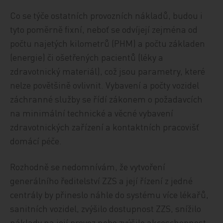
Co se týče ostatních provozních nákladů, budou i
tyto poměrně fixní, neboť se odvíjejí zejména od
počtu najetých kilometrů (PHM) a počtu základen
(energie) či ošetřených pacientů (léky a
zdravotnický materiál), což jsou parametry, které
nelze povětšině ovlivnit. Vybavení a počty vozidel
záchranné služby se řídí zákonem o požadavcích
na minimální technické a věcné vybavení
zdravotnických zařízení a kontaktních pracovišť
domácí péče.
Rozhodně se nedomnívám, že vytvoření
generálního ředitelství ZZS a její řízení z jedné
centrály by přineslo náhle do systému více lékařů,
sanitních vozidel, zvýšilo dostupnost ZZS, snížilo
náklady na její provoz nebo zvýšilo akceschopnost