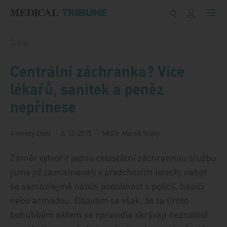
Přeskočit na obsah
Články
Centrální záchranka? Více
lékařů, sanitek a peněz
nepřinese
4 minuty čtení
2. 12. 2015
MUDr. Marek Slabý
Záměr vytvořit jednu celostátní záchrannou službu
jsme již zaznamenali v předchozích letech, neboť
se samozřejmě nabízí podobnost s policií, hasiči
nebo armádou. Obávám se však, že za tímto
bohulibým aktem se zpravidla skrývají neznalost