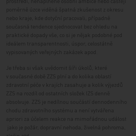
prostředí, nenaplněné osobní ambice nebo častěji
poměrně úzce viděná špatná zkušenost z okresu
nebo kraje, kde dotyční pracovali, případně
současná tendence sjednocovat bez ohledu na
praktické dopady vše, co si je nějak podobné pod
ideálem transparentnosti, úspor, celostátně
vypisovaných veřejných zakázek apod.
Je třeba si však uvědomit šíři úkolů, které
v současné době ZZS plní a do kolika oblastí
zdravotní péče v krajích zasahuje a kolik výjezdů
ZZS na rozdíl od ostatních složek IZS denně
absolvuje. ZZS je nedílnou součástí dennodenního
chodu zdravotního systému a není vytvářena
apriori za účelem reakce na mimořádnou událost
jako je požár, dopravní nehoda, živelná pohroma,
zločin atd.