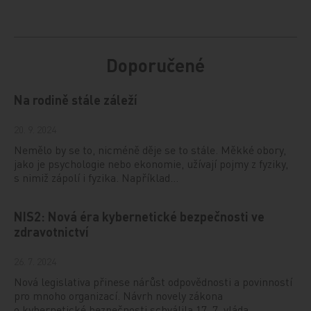
Doporučené
Na rodině stále záleží
20. 9. 2024
Nemělo by se to, nicméně děje se to stále. Měkké obory,
jako je psychologie nebo ekonomie, užívají pojmy z fyziky,
s nimiž zápolí i fyzika. Například…
NIS2: Nová éra kybernetické bezpečnosti ve
zdravotnictví
26. 7. 2024
Nová legislativa přinese nárůst odpovědnosti a povinností
pro mnoho organizací. Návrh novely zákona
o kybernetické bezpečnosti schválila 17. 7. vláda…