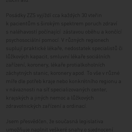
Posádky ZZS vyjíždí cca každých 30 vteřin
k pacientům s širokým spektrem poruch zdraví
s naléhavostí počínající zástavou oběhu a končící
psychosociální pomocí. V různých regionech
suplují praktické lékaře, nedostatek specialistů či
lůžkových kapacit, smluvní lékaře sociálních
zařízení, koronery, lékaře protialkoholních
záchytných stanic, koronery apod. To vše v různé
míře dle potřeb kraje nebo konkrétního regionu a
v návaznosti na síť specializovaných center,
krajských a jiných nemoc a lůžkových
zdravotnických zařízení a ordinací.
Jsem přesvědčen, že současná legislativa
umožňuje naplnit veškeré snahy o sjednocení