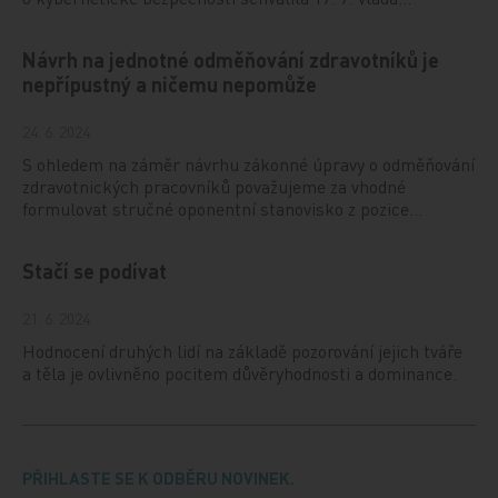
Návrh na jednotné odměňování zdravotníků je
nepřípustný a ničemu nepomůže
24. 6. 2024
S ohledem na záměr návrhu zákonné úpravy o odměňování
zdravotnických pracovníků považujeme za vhodné
formulovat stručné oponentní stanovisko z pozice…
Stačí se podívat
21. 6. 2024
Hodnocení druhých lidí na základě pozorování jejich tváře
a těla je ovlivněno pocitem důvěryhodnosti a dominance.
PŘIHLASTE SE K ODBĚRU NOVINEK.