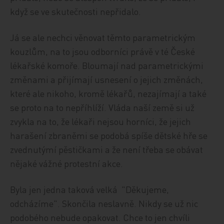
když se ve skutečnosti nepřidalo.
Já se ale nechci věnovat těmto parametrickým
kouzlům, na to jsou odborníci právě v té České
lékařské komoře. Bloumají nad parametrickými
změnami a přijímají usnesení o jejich změnách,
které ale nikoho, kromě lékařů, nezajímají a také
se proto na to nepříhlíží. Vláda naší země si už
zvykla na to, že lékaři nejsou horníci, že jejich
harašení zbraněmi se podobá spíše dětské hře se
zvednutýmí pěstičkami a že není třeba se obávat
nějaké vážné protestní akce.
Byla jen jedna taková velká "Děkujeme,
odcházíme". Skončila neslavně. Nikdy se už nic
podobého nebude opakovat. Chce to jen chvíli