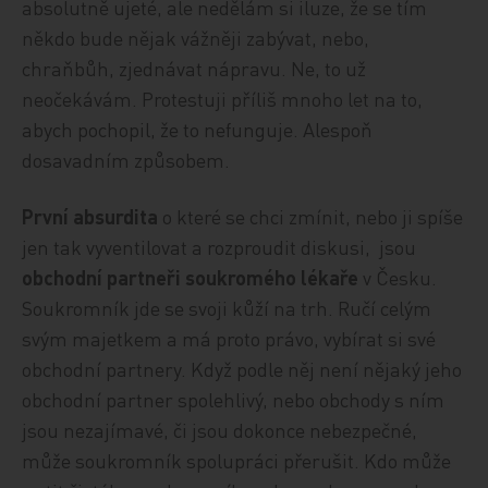
absolutně ujeté, ale nedělám si iluze, že se tím
někdo bude nějak vážněji zabývat, nebo,
chraňbůh, zjednávat nápravu. Ne, to už
neočekávám. Protestuji příliš mnoho let na to,
abych pochopil, že to nefunguje. Alespoň
dosavadním způsobem.
První absurdita
o které se chci zmínit, nebo ji spíše
jen tak vyventilovat a rozproudit diskusi, jsou
obchodní partneři soukromého lékaře
v Česku.
Soukromník jde se svoji kůží na trh. Ručí celým
svým majetkem a má proto právo, vybírat si své
obchodní partnery. Když podle něj není nějaký jeho
obchodní partner spolehlivý, nebo obchody s ním
jsou nezajímavé, či jsou dokonce nebezpečné,
může soukromník spolupráci přerušit. Kdo může