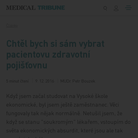
Přeskočit na obsah
Články
Chtěl bych si sám vybrat
pacientovu zdravotní
pojišťovnu
5 minut čtení
9. 12. 2016
MUDr. Petr Bouzek
Když jsem začal studovat na Vysoké škole
ekonomické, byl jsem ještě zaměstnanec. Věci
fungovaly tak nějak normálně. Netušil jsem, že
když se stanu "soukromým" lékařem, vstoupím do
světa ekonomických absurdit, které jsou ale tak