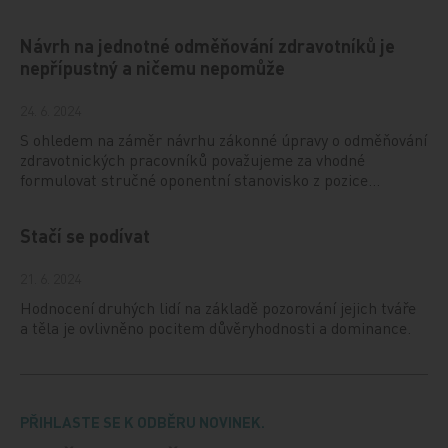
Návrh na jednotné odměňování zdravotníků je
nepřípustný a ničemu nepomůže
24. 6. 2024
S ohledem na záměr návrhu zákonné úpravy o odměňování
zdravotnických pracovníků považujeme za vhodné
formulovat stručné oponentní stanovisko z pozice…
Stačí se podívat
21. 6. 2024
Hodnocení druhých lidí na základě pozorování jejich tváře
a těla je ovlivněno pocitem důvěryhodnosti a dominance.
PŘIHLASTE SE K ODBĚRU NOVINEK.