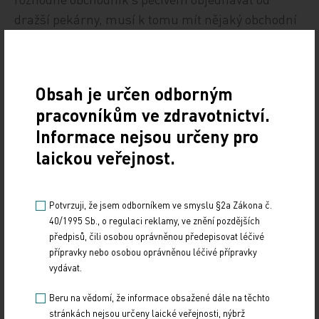
dražší pekárny, musí k tomu mít nějaký obchodní
důvod. Jen přání zákazníka určitě nestačí. Stejné
je to, kdyby pekárna byla nespolehlivá a zákazník
měl tu moc přikázat obchodníkovi s pečivem, že
Obsah je určen odborným
musí spolupracovat s nespolehlivou pekárnou a
pracovníkům ve zdravotnictví.
nesmí se spolehlivou. Schválně, znáte, že by někde
Informace nejsou určeny pro
fungoval takový obchodní vztah?
laickou veřejnost.
Jediná oblast, kde něco podobného funguje, je
podnikání ve zdravotnictví.
Normální by bylo, aby
Potvrzuji, že jsem odborníkem ve smyslu §2a Zákona č.
si soukromý lékař (nebo soukromé zdravotnické
40/1995 Sb., o regulaci reklamy, ve znění pozdějších
zařízení) mohl vybírat svobodně své obchodní
předpisů, čili osobou oprávněnou předepisovat léčivé
přípravky nebo osobou oprávněnou léčivé přípravky
partnery. Pokud s nimi bude chtít spolupracovat,
vydávat.
tak bude, pokud ne, tak spolupráci ukončí. Nebo
ani nenaváže. Jenže tak to ve zdravotnictví
Beru na vědomí, že informace obsažené dále na těchto
nefunguje. Obchodního partnera lékařovi vybírá
stránkách nejsou určeny laické veřejnosti, nýbrž