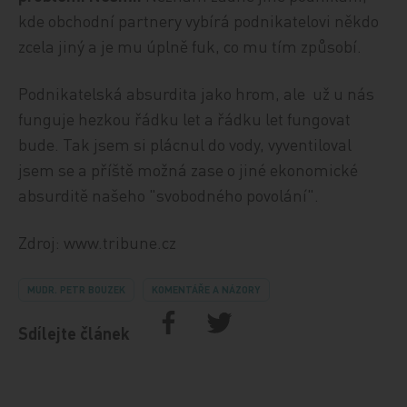
kde obchodní partnery vybírá podnikatelovi někdo
zcela jiný a je mu úplně fuk, co mu tím způsobí.
Podnikatelská absurdita jako hrom, ale už u nás
funguje hezkou řádku let a řádku let fungovat
bude. Tak jsem si plácnul do vody, vyventiloval
jsem se a příště možná zase o jiné ekonomické
absurditě našeho "svobodného povolání".
Zdroj: www.tribune.cz
MUDR. PETR BOUZEK
KOMENTÁŘE A NÁZORY
Sdílejte článek