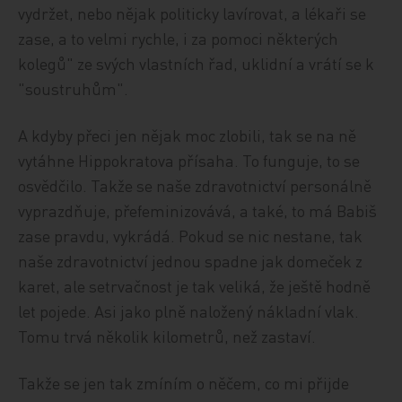
vydržet, nebo nějak politicky lavírovat, a lékaři se
zase, a to velmi rychle, i za pomoci některých
kolegů" ze svých vlastních řad, uklidní a vrátí se k
"soustruhům".
A kdyby přeci jen nějak moc zlobili, tak se na ně
vytáhne Hippokratova přísaha. To funguje, to se
osvědčilo. Takže se naše zdravotnictví personálně
vyprazdňuje, přefeminizovává, a také, to má Babiš
zase pravdu, vykrádá. Pokud se nic nestane, tak
naše zdravotnictví jednou spadne jak domeček z
karet, ale setrvačnost je tak veliká, že ještě hodně
let pojede. Asi jako plně naložený nákladní vlak.
Tomu trvá několik kilometrů, než zastaví.
Takže se jen tak zmíním o něčem, co mi přijde