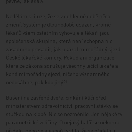
pevné, jak skály.
Nedělám si iluze, že se v dohledné době něco
změní. Systém je dlouhodobě usazen, kromě
lékařů všem ostatním vyhovuje a lékaři jsou
společenská skupina, která není schopna nic
zásadního prosadit, jak ukázal mimořádný sjezd
České lékařské komory. Pokud ani organizace,
která ze zákona sdružuje všechny léčící lékaře a
koná mimořádný sjezd, ničeho významného
nedosáhne, pak kdo jiný?!
Bušení na zavřené dveře, cinkání klíči před
ministerstvem zdravotnictví, pracovní stávky se
stužkou na klopě. Nic se nezměnilo. Jen nějaké ty
parametrické veličiny. O nějaký halíř se někomu
přidalo, nebo se alespoň tvrdilo, že se přidalo, i