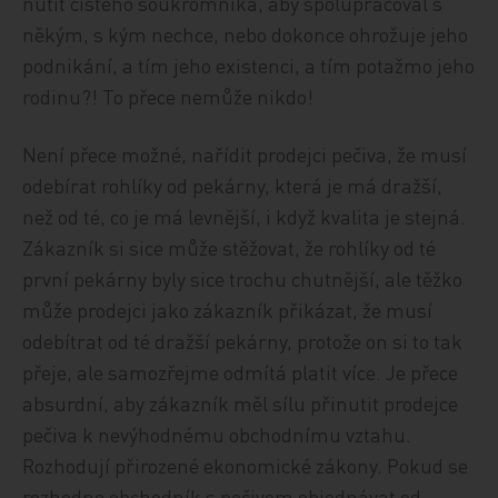
nutit čistého soukromníka, aby spolupracoval s
někým, s kým nechce, nebo dokonce ohrožuje jeho
podnikání, a tím jeho existenci, a tím potažmo jeho
rodinu?! To přece nemůže nikdo!
Není přece možné, nařídit prodejci pečiva, že musí
odebírat rohlíky od pekárny, která je má dražší,
než od té, co je má levnější, i když kvalita je stejná.
Zákazník si sice může stěžovat, že rohlíky od té
první pekárny byly sice trochu chutnější, ale těžko
může prodejci jako zákazník přikázat, že musí
odebítrat od té dražší pekárny, protože on si to tak
přeje, ale samozřejme odmítá platit více. Je přece
absurdní, aby zákazník měl sílu přinutit prodejce
pečiva k nevýhodnému obchodnímu vztahu.
Rozhodují přirozené ekonomické zákony. Pokud se
rozhodne obchodník s pečivem objednávat od