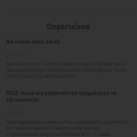
Doporučené
Na rodině stále záleží
20. 9. 2024
Nemělo by se to, nicméně děje se to stále. Měkké obory,
jako je psychologie nebo ekonomie, užívají pojmy z fyziky,
s nimiž zápolí i fyzika. Například…
NIS2: Nová éra kybernetické bezpečnosti ve
zdravotnictví
26. 7. 2024
Nová legislativa přinese nárůst odpovědnosti a povinností
pro mnoho organizací. Návrh novely zákona
o kybernetické bezpečnosti schválila 17. 7. vláda…