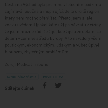
Cesta na Východ byla pro mne v letošním podzimu
zajímavá, poučná a inspirující. Je to určitě region,
který není možno přehlížet. Přesto jsem si ale
znovu uvědomil (pokolikáté už) po návratu z ciziny,
že jsem hrozně rád, že žiju, kde žiju a že dělám, co
dělám v zemi ve středu Evropy. A to navzdory všem
politickým, ekonomickým, lidským a vůbec úplně
hloupým, zbytečným problémům.
Zdroj: Medical Tribune
KOMENTÁŘE A NÁZORY
IMPORT: TITULY
Sdílejte článek