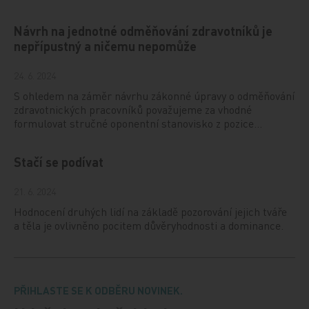
Návrh na jednotné odměňování zdravotníků je
nepřípustný a ničemu nepomůže
24. 6. 2024
S ohledem na záměr návrhu zákonné úpravy o odměňování
zdravotnických pracovníků považujeme za vhodné
formulovat stručné oponentní stanovisko z pozice…
Stačí se podívat
21. 6. 2024
Hodnocení druhých lidí na základě pozorování jejich tváře
a těla je ovlivněno pocitem důvěryhodnosti a dominance.
PŘIHLASTE SE K ODBĚRU NOVINEK.