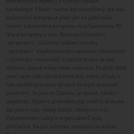
zahraničních expertů z různých oblastí
kardiologie. Přesto: nechci být namyšlený, ale náš
každoroční kongres je přeci jen na ještě vyšší
úrovni. I atmosféra kongresu mi připomínala 90.
léta a kongresy u nás. Výstava s hlučnými
„atrakcemi“, účastníci ověšení mnoha
„igelitkami“ napěchovanými spoustou zbytečností
i užitečných materiálů, k jejichž studiu se pak
většinou stejně nikdy nikdo nedostal. Po delší době
jsem zase viděl některé produkty, které již byly u
nás opuštěny (snaha výrobců zachytit se prostě
pouze tím, že jsou ze Západu, je zjevná, někdy i
úspěšná). Zájem o přednášky byl značný, diskuse
asi jako u nás, někdy živější, někdy nic moc.
Pohostinnost ruských organizátorů byla
příznačná. Kazaň je hezké, rozvíjející se město.