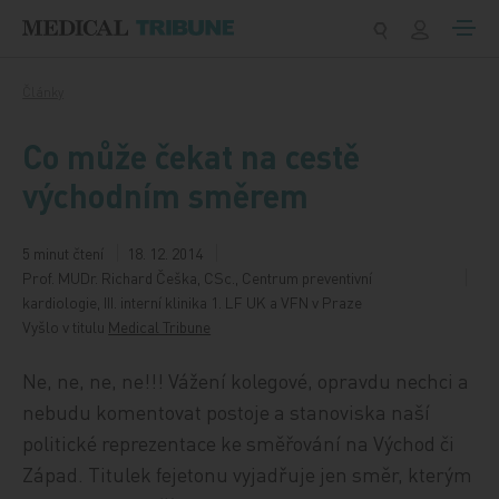
Přeskočit na obsah
Články
Co může čekat na cestě
východním směrem
5 minut čtení
18. 12. 2014
Prof. MUDr. Richard Češka, CSc., Centrum preventivní
kardiologie, III. interní klinika 1. LF UK a VFN v Praze
Vyšlo v titulu
Medical Tribune
Ne, ne, ne, ne!!! Vážení kolegové, opravdu nechci a
nebudu komentovat postoje a stanoviska naší
politické reprezentace ke směřování na Východ či
Západ. Titulek fejetonu vyjadřuje jen směr, kterým