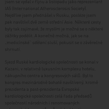
jsem se vydal v říjnu a listopadu jako reprezentant
IAS (International Atherosclerosis Society).
Nejdříve jsem přednášel v Rusku, posléze jsem
pak navštívil dvě země střední Asie. Některé cesty
byly tak zajímavé, že myslím je možné se o některé
zážitky podělit. A konečně možná, jak se na
„medicínské“ sdělení sluší, pokusit se o závěrečné
shrnutí.
Sjezd Ruské kardiologické společnosti se konal v
Kazani, v relativně luxusním komplexu hotelu,
nákupního centra a kongresových sálů. Byl to
kongres mezinárodně bohatě navštívený, kromě
prezidenta a past‑prezidenta Evropské
kardiologické společnosti celá řada předsedů
společností národních i renomovaných