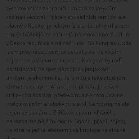
vycestování do zahraničí a mnozí se jazykům
začínají věnovat. Práce v sousedních zemích, ale
hlavně v Rusku, je velkým (ale splnitelným) snem,
ti nejodvážnější se začínají informovat na studium
v České republice a někteří i dál. Na kongresu, kde
jsem přednášel, jsem se setkal s asi největším
zájmem o reálnou spolupráci. Kolegové by rádi
participovali na mezinárodních projektech,
limitem je ekonomika. Ta limituje také studium,
včetně nadaných. A také je to přitahuje blíže k
církevním školám (především ale k těm údajně
podporovaným arabskými státy). Samozřejmě ale
nejen ke školám… Z Biškeku jsem odjížděl s
nejrozporuplnějšími pocity. Snaha, přání, zájem
na straně jedné, ekonomická limitace na straně
druhé.