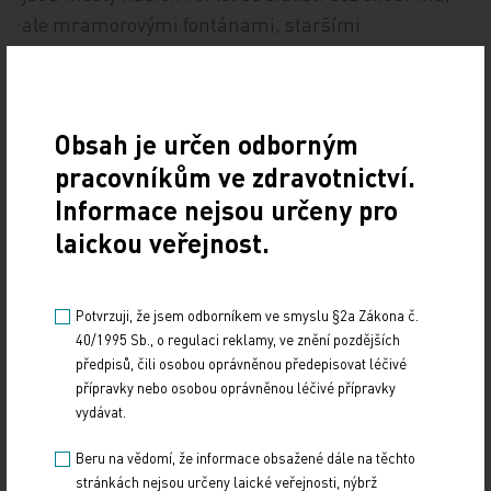
ale mramorovými fontánami, staršími
nerekonstruovanými domky, ale výbornými
silnicemi. K silnici jedna poznámka. Jen jednou
jsem se dále přesouval autem. Luxusní tříproudá
Obsah je určen odborným
dálnice, osvětlená i mimo město, končí po padesáti
pracovníkům ve zdravotnictví.
kilometrech a jede se rozježděnou stepí dalších
Informace nejsou určeny pro
třicet kilometrů. A pak zase dálnice… Lidé jsou
laickou veřejnost.
spokojení, říkají, že Dubaj se budovala padesát let
a oni mají pouze deset či patnáct let boomu.
Medicína zatím asi trochu pokulhává. Preventivní
Potvrzuji, že jsem odborníkem ve smyslu §2a Zákona č.
kardiologie hrazená není, ve vědě, výzkumu, ale i
40/1995 Sb., o regulaci reklamy, ve znění pozdějších
ve vzdělávání lékařů je za vzor považováno Rusko,
předpisů, čili osobou oprávněnou předepisovat léčivé
přípravky nebo osobou oprávněnou léčivé přípravky
ale i výše popsaný Kyrgyzstán. Obecně panuje z
vydávat.
Ruska jistá obava (existuje ale úzká spolupráce a
celní unie), ale větší z Číny. Život ve střední Asii se z
Beru na vědomí, že informace obsažené dále na těchto
pohledu Středoevropana hodně liší. Nejde jen o
stránkách nejsou určeny laické veřejnosti, nýbrž