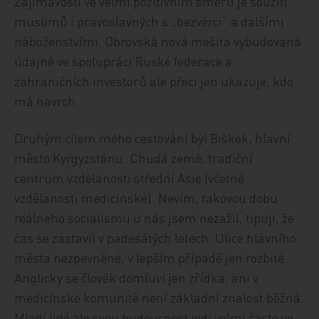
Zajímavostí ve velmi pozitivním směru je soužití
muslimů i pravoslavných s „bezvěrci“ a dalšími
náboženstvími. Obrovská nová mešita vybudovaná
údajně ve spolupráci Ruské federace a
zahraničních investorů ale přeci jen ukazuje, kdo
má navrch.
Druhým cílem mého cestování byl Biškek, hlavní
město Kyrgyzstánu. Chudá země, tradiční
centrum vzdělanosti střední Asie (včetně
vzdělanosti medicínské). Nevím, takovou dobu
reálného socialismu u nás jsem nezažil, tipuji, že
čas se zastavil v padesátých letech. Ulice hlavního
města nezpevněné, v lepším případě jen rozbité.
Anglicky se člověk domluví jen zřídka, ani v
medicínské komunitě není základní znalost běžná.
Mladí lidé ale svou budoucnost vidí velmi často ve