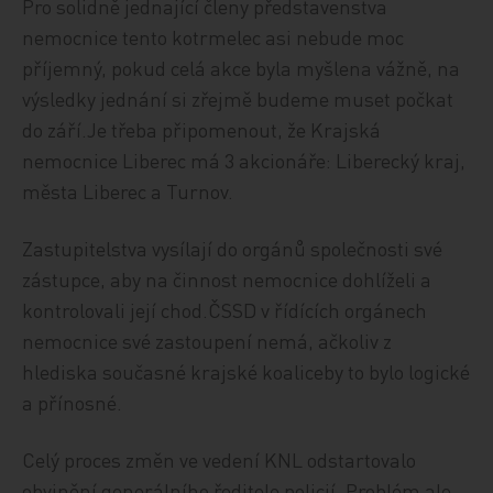
Pro solidně jednající členy představenstva
nemocnice tento kotrmelec asi nebude moc
příjemný, pokud celá akce byla myšlena vážně, na
výsledky jednání si zřejmě budeme muset počkat
do září.Je třeba připomenout, že Krajská
nemocnice Liberec má 3 akcionáře: Liberecký kraj,
města Liberec a Turnov.
Zastupitelstva vysílají do orgánů společnosti své
zástupce, aby na činnost nemocnice dohlíželi a
kontrolovali její chod.ČSSD v řídících orgánech
nemocnice své zastoupení nemá, ačkoliv z
hlediska současné krajské koaliceby to bylo logické
a přínosné.
Celý proces změn ve vedení KNL odstartovalo
obvinění generálního ředitele policií. Problém ale