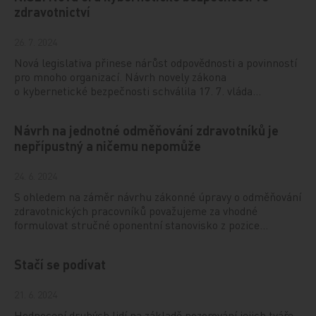
zdravotnictví
26. 7. 2024
Nová legislativa přinese nárůst odpovědnosti a povinností
pro mnoho organizací. Návrh novely zákona
o kybernetické bezpečnosti schválila 17. 7. vláda…
Návrh na jednotné odměňování zdravotníků je
nepřípustný a ničemu nepomůže
24. 6. 2024
S ohledem na záměr návrhu zákonné úpravy o odměňování
zdravotnických pracovníků považujeme za vhodné
formulovat stručné oponentní stanovisko z pozice…
Stačí se podívat
21. 6. 2024
Hodnocení druhých lidí na základě pozorování jejich tváře