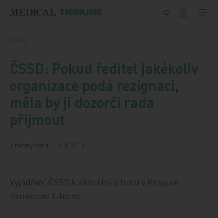
Přeskočit na obsah
Články
ČSSD: Pokud ředitel jakékoliv
organizace podá rezignaci,
měla by jí dozorčí rada
přijmout
3 minuty čtení
4. 8. 2015
Vyjádření ČSSD k aktuální situaci v Krajské
nemocnici Liberec