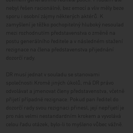
nebyl řešen racionálně, bez emocí a vliv měly beze
sporu i osobní zájmy některých aktérů. K
zamyšlení je těžko pochopitelný hluboký nesoulad
mezi rozhodnutím představenstva o změně na
postu generálního ředitele a v následném stažení
rezignace na člena představenstva přijednání
dozorčí rady.
DR musí jednat v souladu se stanovami
společnosti.Kromě jiných úkolů, má DR právo
odvolávat a jmenovat členy představenstva, včetně
přijetí případné rezignace. Pokud pan ředitel do
dozorčí rady svou rezignaci přinesl, její nepřijetí je
pro nás velmi nestandardním krokem a vyvolává
celou řadu otázek, bylo-li to myšleno vůbec vážně.