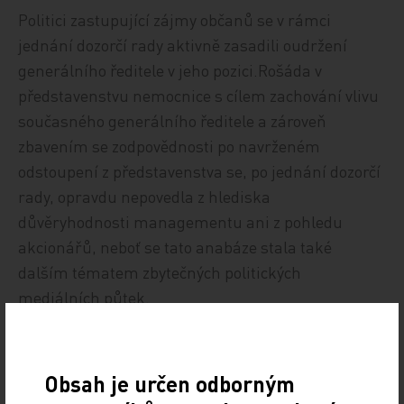
Politici zastupující zájmy občanů se v rámci
jednání dozorčí rady aktivně zasadili oudržení
generálního ředitele v jeho pozici.Rošáda v
představenstvu nemocnice s cílem zachování vlivu
současného generálního ředitele a zároveň
zbavením se zodpovědnosti po navrženém
odstoupení z představenstva se, po jednání dozorčí
rady, opravdu nepovedla z hlediska
důvěryhodnosti managementu ani z pohledu
akcionářů, neboť se tato anabáze stala také
dalším tématem zbytečných politických
mediálních půtek.
Skutečný obraz o fungování nemocnice mají
zaměstnanci ale především pacienti a jejich
Obsah je určen odborným
rodiny.Domníváme se, že v případě, že se ředitel