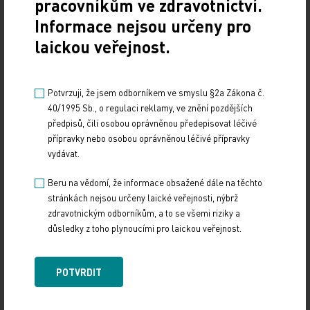
pracovníkům ve zdravotnictví.
jakékoliv organizace osobně rozhodl podat
Informace nejsou určeny pro
rezignaci, měla by jí DR bez dalšího přijmout,
laickou veřejnost.
zajistitpřechodné období a požádat představenstvo
o vypsání výběrového řízení na tuto důležitou
pozici. Jiný postup, jakkoliv zdůvodňovaný, v sobě
Potvrzuji, že jsem odborníkem ve smyslu §2a Zákona č.
40/1995 Sb., o regulaci reklamy, ve znění pozdějších
však nese prvky nemalých rizik do budoucna.ČSSD
předpisů, čili osobou oprávněnou předepisovat léčivé
je připravena se aktivně podílet na vývoji v obou
přípravky nebo osobou oprávněnou léčivé přípravky
krajských nemocnicích a zajistit pro občany jejich
vydávat.
řádné fungování.
Beru na vědomí, že informace obsažené dále na těchto
stránkách nejsou určeny laické veřejnosti, nýbrž
Předsednictvo OVV ČSSD Liberec
zdravotnickým odborníkům, a to se všemi riziky a
důsledky z toho plynoucími pro laickou veřejnost.
parlamentní listy.cz
POTVRDIT
Zdroj: parlamentní listy