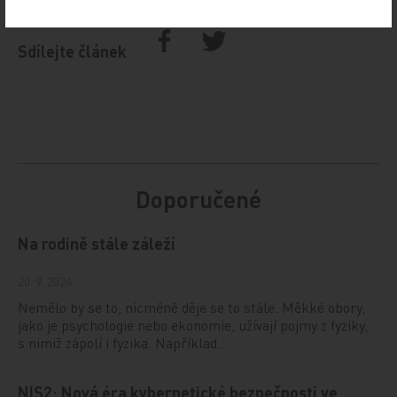
KOMENTÁŘE A NÁZORY
POLITIKA
Sdílejte článek
Doporučené
Na rodině stále záleží
20. 9. 2024
Nemělo by se to, nicméně děje se to stále. Měkké obory,
jako je psychologie nebo ekonomie, užívají pojmy z fyziky,
s nimiž zápolí i fyzika. Například…
NIS2: Nová éra kybernetické bezpečnosti ve