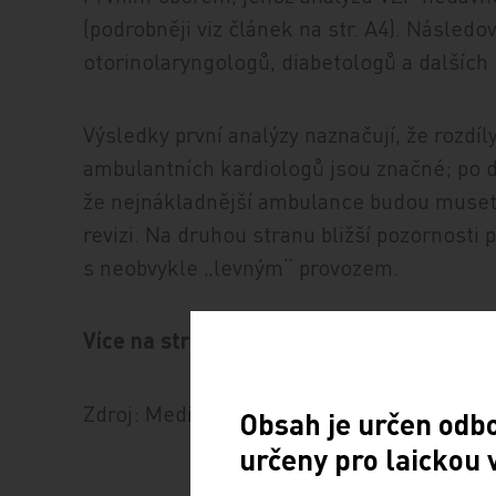
(podrobněji viz článek na str. A4). Násled
otorinolaryngologů, diabetologů a dalších
Výsledky první analýzy naznačují, že rozdí
ambulantních kardiologů jsou značné; po 
že nejnákladnější ambulance budou muset 
revizi. Na druhou stranu bližší pozornosti
s neobvykle „levným“ provozem.
Více na straně A4
Zdroj: Medical Tribune
Obsah je určen odb
určeny pro laickou 