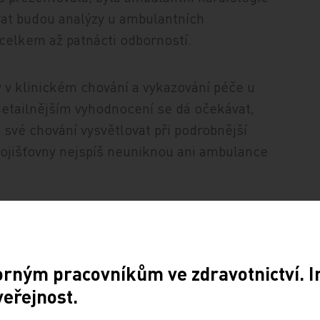
ovat budou analýzy u ambulantních
 celkem až patnácti odborností.
ly v klinickém chování a vykazování péče u
detailnějším vyhodnocení se dá očekávat,
své chování vysvětlovat při podrobnější
 pojišťovny nejspíš neuniknou ani ambulance
orným pracovníkům ve zdravotnictví. 
veřejnost.