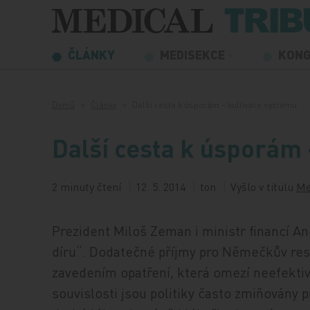
Přeskočit na obsah
ČLÁNKY
MEDISEKCE
KON
Domů
Články
Další cesta k úsporám – kultivace systému
Další cesta k úsporám 
2 minuty čtení
12. 5. 2014
ton
Vyšlo v titulu
Me
Prezident Miloš Zeman i ministr financí An
díru“. Dodatečné příjmy pro Němečkův res
zavedením opatření, která omezí neefektivn
souvislosti jsou politiky často zmiňovány