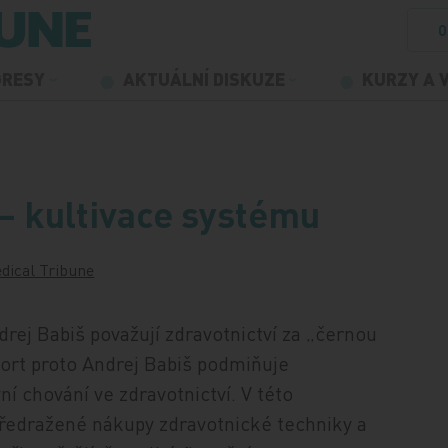
O
GRESY
AKTUÁLNÍ DISKUZE
KURZY A 
– kultivace systému
dical Tribune
drej Babiš považují zdravotnictví za „černou
ort proto Andrej Babiš podmiňuje
í chování ve zdravotnictví. V této
 předražené nákupy zdravotnické techniky a