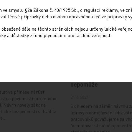
Sdílejte článek
 ve smyslu §2a Zákona č. 40/1995 Sb., o regulaci reklamy, ve zněn
at léčivé přípravky nebo osobou oprávněnou léčivé přípravky vy
 obsažené dále na těchto stránkách nejsou určeny laické veřejn
iky a důsledky z toho plynoucími pro laickou veřejnost.
Doporučené
Nová éra kybernetické
Návrh na jednotné
osti ve zdravotnictví
odměňování zdravotník
nepřípustný a ničemu
nepomůže
slativa přinese nárůst
24. 6. 2024
sti a povinností pro mnoho
í. Návrh novely zákona
S ohledem na záměr návrhu 
tické bezpečnosti schválila
úpravy o odměňování zdravot
áda…
pracovníků považujeme za vh
formulovat stručné oponentn
stanovisko z pozice…