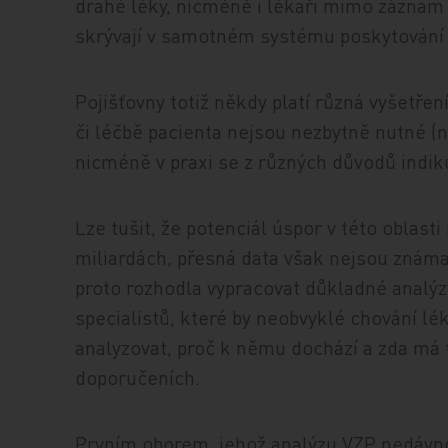
drahé léky, nicméně i lékaři mimo záznam p
skrývají v samotném systému poskytování 
Pojišťovny totiž někdy platí různá vyšetření
či léčbě pacienta nejsou nezbytně nutné (ne
nicméně v praxi se z různých důvodů indikuj
Lze tušit, že potenciál úspor v této oblast
miliardách, přesná data však nejsou známa
proto rozhodla vypracovat důkladné analý
specialistů, které by neobvyklé chování l
analyzovat, proč k němu dochází a zda má 
doporučeních.
Prvním oborem, jehož analýzu VZP nedávno