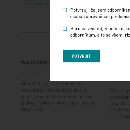
KOMENTÁŘE A NÁZORY
IMPORT: TITULY
Potvrzuji, že jsem odborníkem
osobou oprávněnou předepisov
Beru na vědomí, že informace
odborníkům, a to se všemi riz
POTVRDIT
Na rodině stále záleží
NIS2: 
bezpečn
20. 9. 2024
26. 7. 2024
Nemělo by se to, nicméně děje
se to stále. Měkké obory, jako je
Nová legi
psychologie nebo ekonomie, užívají
odpovědno
pojmy z fyziky, s nimiž zápolí i fyzika.
organizac
Například…
o kyberne
17. 7. vl