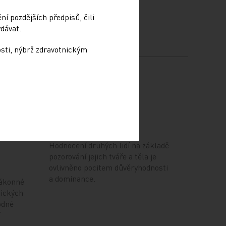
í pozdějších předpisů, čili
dávat.
osti, nýbrž zdravotnickým
Stačí se podívat
ů je
21. 6. 2024
Hodnocení druhých lidí na základě
pozorování jejich tváře a těla je
ovlivněno pocitem důvěryhodnosti
a dominance.
zákonné
nických
odné
í