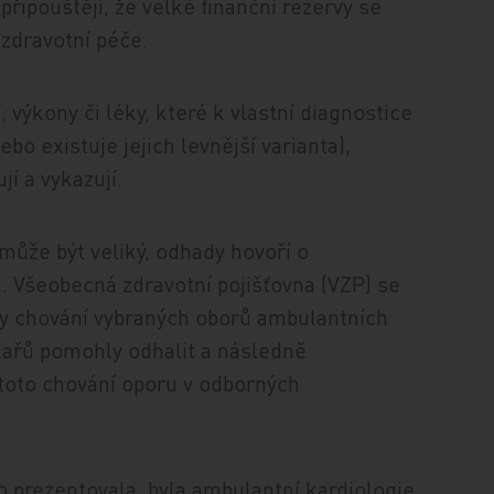
řipouštějí, že velké finanční rezervy se
zdravotní péče.
, výkony či léky, které k vlastní diagnostice
bo existuje jejich levnější varianta),
í a vykazují.
i může být veliký, odhady hovoří o
. Všeobecná zdravotní pojišťovna (VZP) se
zy chování vybraných oborů ambulantních
ékařů pomohly odhalit a následně
toto chování oporu v odborných
 prezentovala, byla ambulantní kardiologie