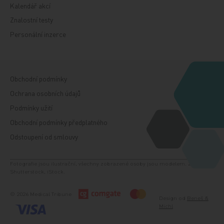
Kalendář akcí
Znalostní testy
Personální inzerce
Obchodní podmínky
Ochrana osobních údajů
Podmínky užití
Obchodní podmínky předplatného
Odstoupení od smlouvy
Fotografie jsou ilustrační, všechny zobrazené osoby jsou modelem. Zdroj:
Shutterstock, iStock.
© 2026 Medical Tribune
Design od
Beneš &
Michl