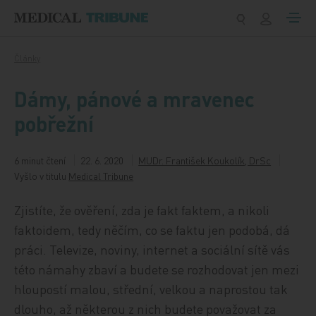
Přeskočit na obsah
Články
Dámy, pánové a mravenec
pobřežní
6 minut čtení
22. 6. 2020
MUDr. František Koukolík, DrSc
Vyšlo v titulu
Medical Tribune
Zjistíte, že ověření, zda je fakt faktem, a nikoli
faktoidem, tedy něčím, co se faktu jen podobá, dá
práci. Televize, noviny, internet a sociální sítě vás
této námahy zbaví a budete se rozhodovat jen mezi
hloupostí malou, střední, velkou a naprostou tak
dlouho, až některou z nich budete považovat za