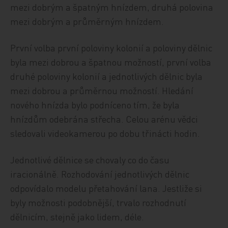
mezi dobrým a špatným hnízdem, druhá polovina
mezi dobrým a průměrným hnízdem.
První volba první poloviny kolonií a poloviny dělnic
byla mezi dobrou a špatnou možností, první volba
druhé poloviny kolonií a jednotlivých dělnic byla
mezi dobrou a průměrnou možností. Hledání
nového hnízda bylo podníceno tím, že byla
hnízdům odebrána střecha. Celou arénu vědci
sledovali videokamerou po dobu třinácti hodin.
Jednotlivé dělnice se chovaly co do času
iracionálně. Rozhodování jednotlivých dělnic
odpovídalo modelu přetahování lana. Jestliže si
byly možnosti podobnější, trvalo rozhodnutí
dělnicím, stejně jako lidem, déle.