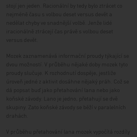
stojí jen jeden. Racionální by tedy bylo ztrácet co
nejméně času s volbou deset versus devět a
nedělat chyby ve snadnější volbě. Jenže lidé
iracionálně ztrácejí čas právě s volbou deset
versus devět.
Mozek zaznamenává informační proudy týkající se
dvou možností. V průběhu nějaké doby mozek tyto
proudy slučuje. K rozhodnutí dospěje, jestliže
úroveň jedné z aktivit dosáhne nějaký práh. Což se
dá popsat buď jako přetahování lana nebo jako
koňské závody. Lano je jedno, přetahují se dvě
skupiny. Zato koňské závody se běží v paralelních
drahách.
V průběhu přetahování lana mozek vypočítá rozdíly