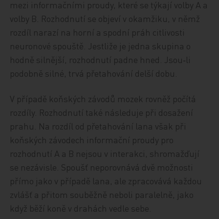
mezi informačními proudy, které se týkají volby A a
volby B. Rozhodnutí se objeví v okamžiku, v němž
rozdíl narazí na horní a spodní práh citlivosti
neuronové spouště. Jestliže je jedna skupina o
hodně silnější, rozhodnutí padne hned. Jsou‑li
podobně silné, trvá přetahování delší dobu.
V případě koňských závodů mozek rovněž počítá
rozdíly. Rozhodnutí také následuje při dosažení
prahu. Na rozdíl od přetahování lana však při
koňských závodech informační proudy pro
rozhodnutí A a B nejsou v interakci, shromažďují
se nezávisle. Spoušť neporovnává dvě možnosti
přímo jako v případě lana, ale zpracovává každou
zvlášť a přitom souběžně neboli paralelně, jako
když běží koně v drahách vedle sebe.