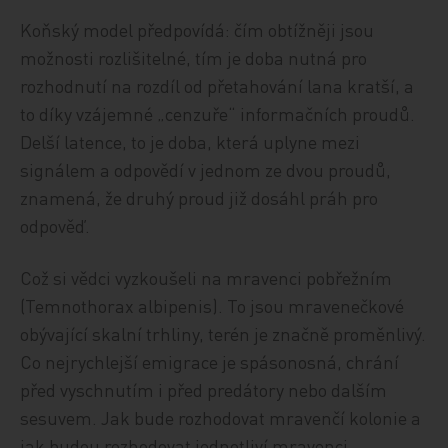
Koňský model předpovídá: čím obtížněji jsou
možnosti rozlišitelné, tím je doba nutná pro
rozhodnutí na rozdíl od přetahování lana kratší, a
to díky vzájemné „cenzuře“ informačních proudů.
Delší latence, to je doba, která uplyne mezi
signálem a odpovědí v jednom ze dvou proudů,
znamená, že druhý proud již dosáhl práh pro
odpověď.
Což si vědci vyzkoušeli na mravenci pobřežním
(Temnothorax albipenis). To jsou mravenečkové
obývající skalní trhliny, terén je značně proměnlivý.
Co nejrychlejší emigrace je spásonosná, chrání
před vyschnutím i před predátory nebo dalším
sesuvem. Jak bude rozhodovat mravenčí kolonie a
jak budou rozhodovat jednotliví mravenci,