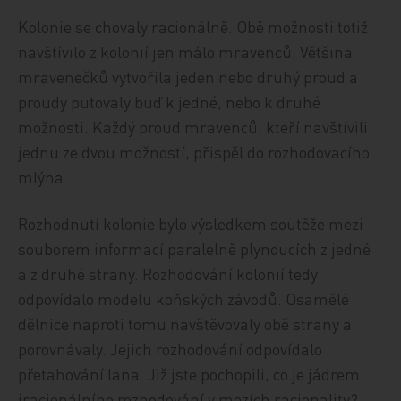
Kolonie se chovaly racionálně. Obě možnosti totiž
navštívilo z kolonií jen málo mravenců. Většina
mravenečků vytvořila jeden nebo druhý proud a
proudy putovaly buď k jedné, nebo k druhé
možnosti. Každý proud mravenců, kteří navštívili
jednu ze dvou možností, přispěl do rozhodovacího
mlýna.
Rozhodnutí kolonie bylo výsledkem soutěže mezi
souborem informací paralelně plynoucích z jedné
a z druhé strany. Rozhodování kolonií tedy
odpovídalo modelu koňských závodů. Osamělé
dělnice naproti tomu navštěvovaly obě strany a
porovnávaly. Jejich rozhodování odpovídalo
přetahování lana. Již jste pochopili, co je jádrem
iracionálního rozhodování v mezích racionality?