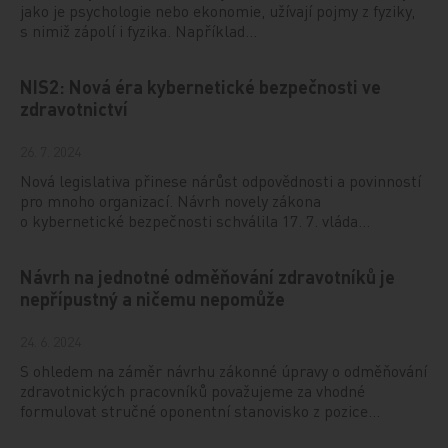
jako je psychologie nebo ekonomie, užívají pojmy z fyziky,
s nimiž zápolí i fyzika. Například…
NIS2: Nová éra kybernetické bezpečnosti ve
zdravotnictví
26. 7. 2024
Nová legislativa přinese nárůst odpovědnosti a povinností
pro mnoho organizací. Návrh novely zákona
o kybernetické bezpečnosti schválila 17. 7. vláda…
Návrh na jednotné odměňování zdravotníků je
nepřípustný a ničemu nepomůže
24. 6. 2024
S ohledem na záměr návrhu zákonné úpravy o odměňování
zdravotnických pracovníků považujeme za vhodné
formulovat stručné oponentní stanovisko z pozice…