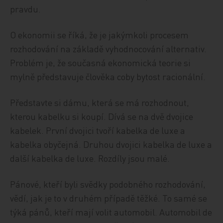
pravdu.
O ekonomii se říká, že je jakýmkoli procesem
rozhodování na základě vyhodnocování alternativ.
Problém je, že současná ekonomická teorie si
mylně představuje člověka coby bytost racionální.
Představte si dámu, která se má rozhodnout,
kterou kabelku si koupí. Dívá se na dvě dvojice
kabelek. První dvojici tvoří kabelka de luxe a
kabelka obyčejná. Druhou dvojici kabelka de luxe a
další kabelka de luxe. Rozdíly jsou malé.
Pánové, kteří byli svědky podobného rozhodování,
vědí, jak je to v druhém případě těžké. To samé se
týká pánů, kteří mají volit automobil. Automobil de