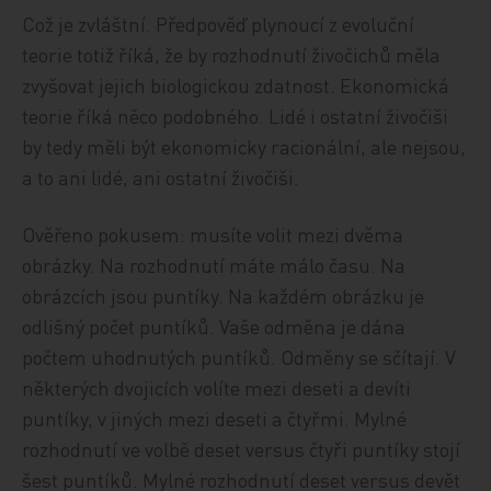
Což je zvláštní. Předpověď plynoucí z evoluční
teorie totiž říká, že by rozhodnutí živočichů měla
zvyšovat jejich biologickou zdatnost. Ekonomická
teorie říká něco podobného. Lidé i ostatní živočiši
by tedy měli být ekonomicky racionální, ale nejsou,
a to ani lidé, ani ostatní živočiši.
Ověřeno pokusem: musíte volit mezi dvěma
obrázky. Na rozhodnutí máte málo času. Na
obrázcích jsou puntíky. Na každém obrázku je
odlišný počet puntíků. Vaše odměna je dána
počtem uhodnutých puntíků. Odměny se sčítají. V
některých dvojicích volíte mezi deseti a devíti
puntíky, v jiných mezi deseti a čtyřmi. Mylné
rozhodnutí ve volbě deset versus čtyři puntíky stojí
šest puntíků. Mylné rozhodnutí deset versus devět