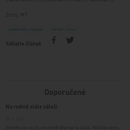
Zdroj: MT
KOMENTÁŘE A NÁZORY
IMPORT: TITULY
Sdílejte článek
Doporučené
Na rodině stále záleží
20. 9. 2024
Nemělo by se to, nicméně děje se to stále. Měkké obory,