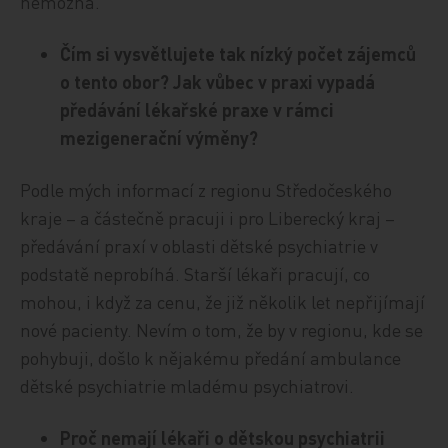
nemožná.
Čím si vysvětlujete tak nízký počet zájemců
o tento obor? Jak vůbec v praxi vypadá
předávání lékařské praxe v rámci
mezigenerační výměny?
Podle mých informací z regionu Středočeského
kraje – a částečně pracuji i pro Liberecký kraj –
předávání praxí v oblasti dětské psychiatrie v
podstatě neprobíhá. Starší lékaři pracují, co
mohou, i když za cenu, že již několik let nepřijímají
nové pacienty. Nevím o tom, že by v regionu, kde se
pohybuji, došlo k nějakému předání ambulance
dětské psychiatrie mladému psychiatrovi.
Proč nemají lékaři o dětskou psychiatrii