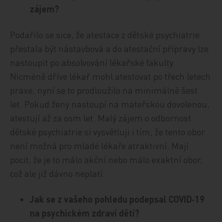
zájem?
Podařilo se sice, že atestace z dětské psychiatrie
přestala být nástavbová a do atestační přípravy lze
nastoupit po absolvování lékařské fakulty.
Nicméně dříve lékař mohl atestovat po třech letech
praxe, nyní se to prodloužilo na minimálně šest
let. Pokud ženy nastoupí na mateřskou dovolenou,
atestují až za osm let. Malý zájem o odbornost
dětské psychiatrie si vysvětluji i tím, že tento obor
není možná pro mladé lékaře atraktivní. Mají
pocit, že je to málo akční nebo málo exaktní obor,
což ale již dávno neplatí.
Jak se z vašeho pohledu podepsal COVID‑19
na psychickém zdraví dětí?