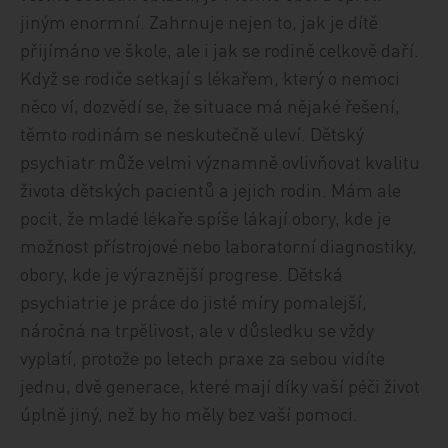
jiným enormní. Zahrnuje nejen to, jak je dítě
přijímáno ve škole, ale i jak se rodině celkově daří.
Když se rodiče setkají s lékařem, který o nemoci
něco ví, dozvědí se, že situace má nějaké řešení,
těmto rodinám se neskutečně uleví. Dětský
psychiatr může velmi významně ovlivňovat kvalitu
života dětských pacientů a jejich rodin. Mám ale
pocit, že mladé lékaře spíše lákají obory, kde je
možnost přístrojové nebo laboratorní diagnostiky,
obory, kde je výraznější progrese. Dětská
psychiatrie je práce do jisté míry pomalejší,
náročná na trpělivost, ale v důsledku se vždy
vyplatí, protože po letech praxe za sebou vidíte
jednu, dvě generace, které mají díky vaší péči život
úplně jiný, než by ho měly bez vaší pomoci.