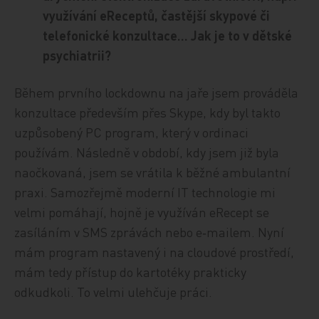
využívání eReceptů, častější skypové či
telefonické konzultace… Jak je to v dětské
psychiatrii?
Během prvního lockdownu na jaře jsem prováděla
konzultace především přes Skype, kdy byl takto
uzpůsobený PC program, který v ordinaci
používám. Následně v období, kdy jsem již byla
naočkovaná, jsem se vrátila k běžné ambulantní
praxi. Samozřejmě moderní IT technologie mi
velmi pomáhají, hojně je využíván eRecept se
zasíláním v SMS zprávách nebo e‑mailem. Nyní
mám program nastavený i na cloudové prostředí,
mám tedy přístup do kartotéky prakticky
odkudkoli. To velmi ulehčuje práci.