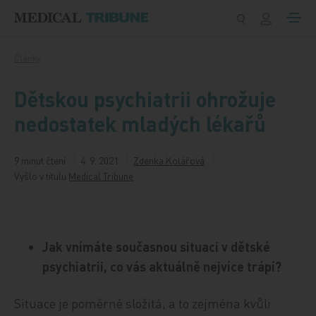
Přeskočit na obsah
Články
Dětskou psychiatrii ohrožuje
nedostatek mladých lékařů
9 minut čtení
4. 9. 2021
Zdenka Kolářová
Vyšlo v titulu
Medical Tribune
Jak vnímáte současnou situaci v dětské
psychiatrii, co vás aktuálně nejvíce trápí?
Situace je poměrně složitá, a to zejména kvůli