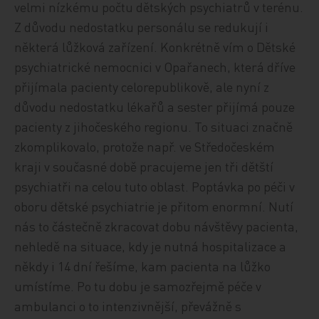
velmi nízkému počtu dětských psychiatrů v terénu.
Z důvodu nedostatku personálu se redukují i
některá lůžková zařízení. Konkrétně vím o Dětské
psychiatrické nemocnici v Opařanech, která dříve
přijímala pacienty celorepublikově, ale nyní z
důvodu nedostatku lékařů a sester přijímá pouze
pacienty z jihočeského regionu. To situaci značně
zkomplikovalo, protože např. ve Středočeském
kraji v současné době pracujeme jen tři dětští
psychiatři na celou tuto oblast. Poptávka po péči v
oboru dětské psychiatrie je přitom enormní. Nutí
nás to částečně zkracovat dobu návštěvy pacienta,
nehledě na situace, kdy je nutná hospitalizace a
někdy i 14 dní řešíme, kam pacienta na lůžko
umístíme. Po tu dobu je samozřejmě péče v
ambulanci o to intenzivnější, převážně s