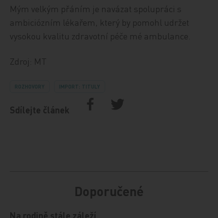
Mým velkým přáním je navázat spolupráci s
ambiciózním lékařem, který by pomohl udržet
vysokou kvalitu zdravotní péče mé ambulance.
Zdroj: MT
ROZHOVORY
IMPORT: TITULY
Sdílejte článek
Doporučené
Na rodině stále záleží