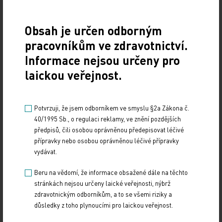
se dětská psychiatrie centrálně někam posunula.
Když otvíráte centrum duševního zdraví, musí být
Obsah je určen odborným
zajištěno celé spektrum odborníků od lékařů až po
pracovníkům ve zdravotnictví.
sociální a terénní pracovníky. U dospělé
Informace nejsou určeny pro
psychiatrie jsou většinou tato centra navázána na
laickou veřejnost.
psychiatrické nemocnice, kdy se personál střídá
nebo pracuje na dva částečné úvazky. V oboru
dětské psychiatrie ale není v současné době
Potvrzuji, že jsem odborníkem ve smyslu §2a Zákona č.
kapacita na to, aby se při některé dětské
40/1995 Sb., o regulaci reklamy, ve znění pozdějších
předpisů, čili osobou oprávněnou předepisovat léčivé
psychiatrické nemocnici centrum začalo vytvářet.
přípravky nebo osobou oprávněnou léčivé přípravky
vydávat.
Lze odhadnout, kolik procent dětské
populace trpí psychickými problémy do té
Beru na vědomí, že informace obsažené dále na těchto
stránkách nejsou určeny laické veřejnosti, nýbrž
míry, že musí vyhledat lékařskou pomoc?
zdravotnickým odborníkům, a to se všemi riziky a
důsledky z toho plynoucími pro laickou veřejnost.
Podle jednotlivých diagnóz je zřejmé, že počet