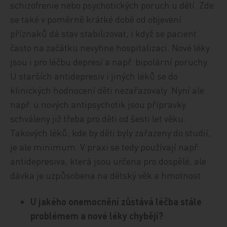
schizofrenie nebo psychotických poruch u dětí. Zde
se také v poměrně krátké době od objevení
příznaků dá stav stabilizovat, i když se pacient
často na začátku nevyhne hospitalizaci. Nové léky
jsou i pro léčbu depresí a např. bipolární poruchy.
U starších antidepresiv i jiných léků se do
klinických hodnocení děti nezařazovaly. Nyní ale
např. u nových antipsychotik jsou přípravky
schváleny již třeba pro děti od šesti let věku.
Takových léků, kde by děti byly zařazeny do studií,
je ale minimum. V praxi se tedy používají např.
antidepresiva, která jsou určena pro dospělé, ale
dávka je uzpůsobena na dětský věk a hmotnost.
U jakého onemocnění zůstává léčba stále
problémem a nové léky chybějí?