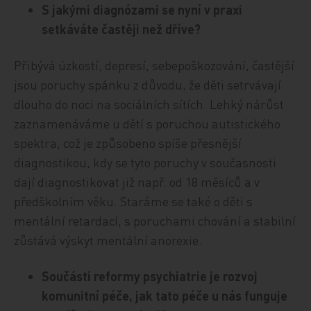
S jakými diagnózami se nyní v praxi
setkáváte častěji než dříve?
Přibývá úzkostí, depresí, sebepoškozování, častější
jsou poruchy spánku z důvodu, že děti setrvávají
dlouho do noci na sociálních sítích. Lehký nárůst
zaznamenáváme u dětí s poruchou autistického
spektra, což je způsobeno spíše přesnější
diagnostikou, kdy se tyto poruchy v současnosti
dají diagnostikovat již např. od 18 měsíců a v
předškolním věku. Staráme se také o děti s
mentální retardací, s poruchami chování a stabilní
zůstává výskyt mentální anorexie.
Součástí reformy psychiatrie je rozvoj
komunitní péče, jak tato péče u nás funguje