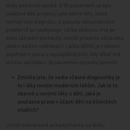
léčby poměrně vysoká. V 90 procentech se tyto
zaléčené děti projevují jako běžné děti, které
nemají tuto diagnózu, a spousta sekundárních
problémů se neobjevuje. Léčba většinou trvá po
dobu základní docházky, menší procento užívá léky
ještě v dalším vzdělávání. Léčba ADHD je v dětské
psychiatrii jedna z nejúspěšnějších, kdy lékař má
určitou satisfakci, že pacientovi opravdu pomohl.
Zmínila jste, že vedle včasné diagnostiky je
to i díky novým moderním lékům. Jak je to
obecně s novými léky u dětí, jaká je
současná praxe v účasti dětí na klinických
studiích?
Určitě máme nová antipsychotika na léčbu