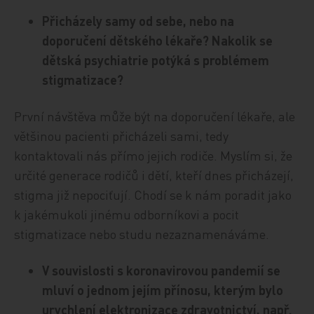
Přicházely samy od sebe, nebo na
doporučení dětského lékaře? Nakolik se
dětská psychiatrie potýká s problémem
stigmatizace?
První návštěva může být na doporučení lékaře, ale
většinou pacienti přicházeli sami, tedy
kontaktovali nás přímo jejich rodiče. Myslím si, že
určité generace rodičů i dětí, kteří dnes přicházejí,
stigma již nepociťují. Chodí se k nám poradit jako
k jakémukoli jinému odborníkovi a pocit
stigmatizace nebo studu nezaznamenáváme.
V souvislosti s koronavirovou pandemií se
mluví o jednom jejím přínosu, kterým bylo
urychlení elektronizace zdravotnictví, např.