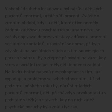
V období druhého lockdownu byl nárůst dětských
pacientů enormní, určitě o 70 procent. Zvláště v
zimním období, kdy i u dětí, které dříve neměly
žádnou zátěžovou psychiatrickou anamnézu, se
začaly objevovat depresivní stavy z důvodu omezení
sociálních kontaktů, uzavírání se doma, přibylo
závislosti na sociálních sítích a s tím souvisejících
poruch spánku. Bylo zřejmé přibývání na váze, kdy
stres a sociální izolaci měly děti tendenci zajídat.
Na to druhotně nasedá nespokojenost s tím, jak
vypadají, a problémy se sebehodnocením. Již od
podzimu loňského roku byl nárůst mladých
pacientů enormní, děti přicházely v prvokontaktu v
podstatě v těžkých stavech, kdy na nich zátěž
psychické poruchy byla znát i fyzicky.