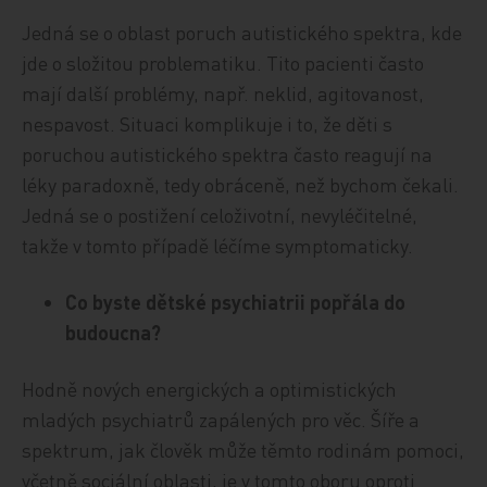
Jedná se o oblast poruch autistického spektra, kde
jde o složitou problematiku. Tito pacienti často
mají další problémy, např. neklid, agitovanost,
nespavost. Situaci komplikuje i to, že děti s
poruchou autistického spektra často reagují na
léky paradoxně, tedy obráceně, než bychom čekali.
Jedná se o postižení celoživotní, nevyléčitelné,
takže v tomto případě léčíme symptomaticky.
Co byste dětské psychiatrii popřála do
budoucna?
Hodně nových energických a optimistických
mladých psychiatrů zapálených pro věc. Šíře a
spektrum, jak člověk může těmto rodinám pomoci,
včetně sociální oblasti, je v tomto oboru oproti