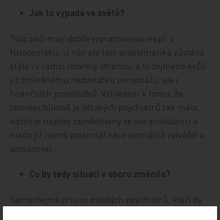
Jak to vypadá ve světě?
Tuto péči mají dobře vypracovanou např. v
Nizozemsku. U nás ale tato problematika zůstává
stále i v rámci reformy stranou, a to zejména kvůli
již zmíněnému nedostatku personálu, ale i
finančních prostředků. Vzhledem k tomu, že
celorepublikově je dětských psychiatrů tak málo,
každý je naplno zaměstnaný ve své ambulanci a
nikdo již nemá potenciál něco centrálně vytvářet a
prosazovat.
Co by tedy situaci v oboru změnilo?
Samozřejmě přísun mladých psychiatrů, kteří by
se etablovali jak v ambulantní péči, tak v tom, aby