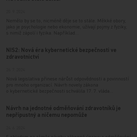
20. 9. 2024
Nemělo by se to, nicméně děje se to stále. Měkké obory,
jako je psychologie nebo ekonomie, užívají pojmy z fyziky,
s nimiž zápolí i fyzika. Například…
NIS2: Nová éra kybernetické bezpečnosti ve
zdravotnictví
26. 7. 2024
Nová legislativa přinese nárůst odpovědnosti a povinností
pro mnoho organizací. Návrh novely zákona
o kybernetické bezpečnosti schválila 17. 7. vláda…
Návrh na jednotné odměňování zdravotníků je
nepřípustný a ničemu nepomůže
24. 6. 2024
S ohledem na záměr návrhu zákonné úpravy o odměňování