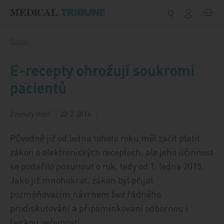
Přeskočit na obsah
Články
E-recepty ohrožují soukromí
pacientů
2 minuty čtení
23. 2. 2014
Původně již od ledna tohoto roku měl začít platit
zákon o elektronických receptech, ale jeho účinnost
se podařilo posunout o rok, tedy od 1. ledna 2015.
Jako již mnohokrát, zákon byl přijat
pozměňovacím návrhem bez řádného
prodiskutování a připomínkování odbornou i
laickou veřejností.