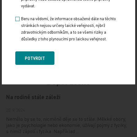
vydávat.
KOMENTÁŘE A NÁZORY
Beru na vědomí, že informace obsažené dále na těchto
stránkách nejsou určeny laické veřejnosti, nýbrž
Sdílejte článek
zdravotnickým odborníkům, a to se všemi riziky a
důsledky z toho plynoucími pro laickou veřejnost.
POTVRDIT
Doporučené
Na rodině stále záleží
20. 9. 2024
Nemělo by se to, nicméně děje se to stále. Měkké obory,
jako je psychologie nebo ekonomie, užívají pojmy z fyziky,
s nimiž zápolí i fyzika. Například…