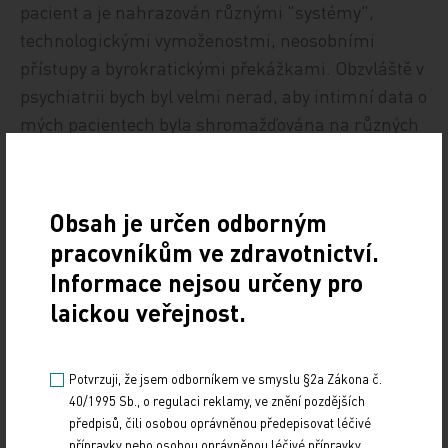
pacient a je nahrazován různými "systémy",
technologickými vymoženostmi, neosobními
přístupy a byrokratickými překážkami. Obzvláště v
psychiatrii bych byl velmi nerad, aby intimní data o
mých pacientech byla shromažďována na různých
serverech a ani nebylo jasné, kdo a kdy k nim
může mít přístup.
Obsah je určen odborným
Povinné, pouze elektronické recepty dle mého
pracovníkům ve zdravotnictví.
zjištění nejsou zavedeny v Británii, Spojených
Informace nejsou určeny pro
státech, Německu, Rakousku ani na Slovensku.
laickou veřejnost.
Nejsme dost bohatá země na to, aby bylo Česko
průkopníkem slepých uliček.
Potvrzuji, že jsem odborníkem ve smyslu §2a Zákona č.
David Vaněk, psychiatr
40/1995 Sb., o regulaci reklamy, ve znění pozdějších
předpisů, čili osobou oprávněnou předepisovat léčivé
přípravky nebo osobou oprávněnou léčivé přípravky
Zdroj: