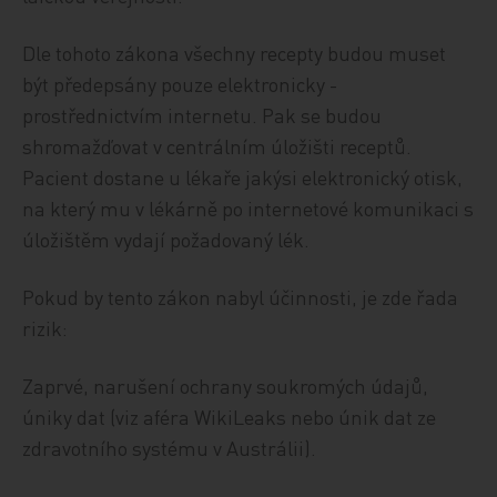
Dle tohoto zákona všechny recepty budou muset
být předepsány pouze elektronicky -
prostřednictvím internetu. Pak se budou
shromažďovat v centrálním úložišti receptů.
Pacient dostane u lékaře jakýsi elektronický otisk,
na který mu v lékárně po internetové komunikaci s
úložištěm vydají požadovaný lék.
Pokud by tento zákon nabyl účinnosti, je zde řada
rizik:
Zaprvé, narušení ochrany soukromých údajů,
úniky dat (viz aféra WikiLeaks nebo únik dat ze
zdravotního systému v Austrálii).