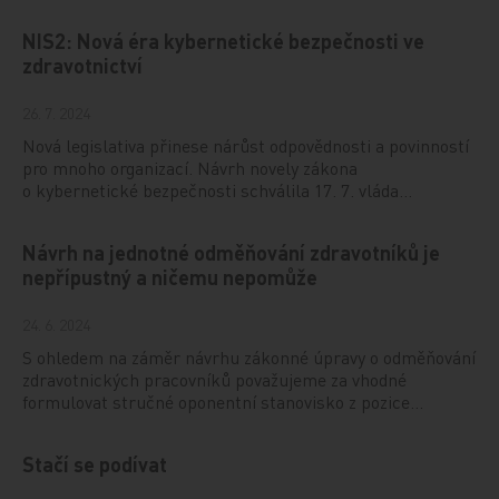
NIS2: Nová éra kybernetické bezpečnosti ve
zdravotnictví
26. 7. 2024
Nová legislativa přinese nárůst odpovědnosti a povinností
pro mnoho organizací. Návrh novely zákona
o kybernetické bezpečnosti schválila 17. 7. vláda…
Návrh na jednotné odměňování zdravotníků je
nepřípustný a ničemu nepomůže
24. 6. 2024
S ohledem na záměr návrhu zákonné úpravy o odměňování
zdravotnických pracovníků považujeme za vhodné
formulovat stručné oponentní stanovisko z pozice…
Stačí se podívat