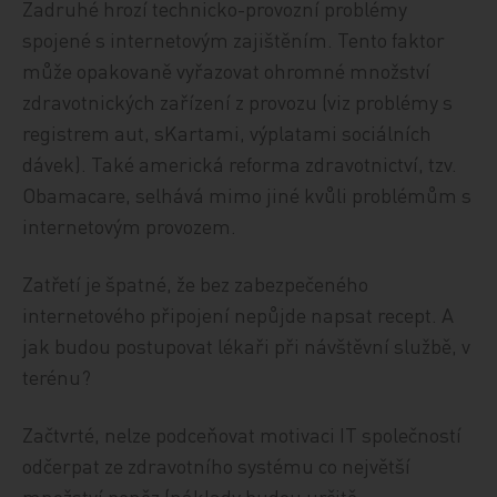
Zadruhé hrozí technicko-provozní problémy
spojené s internetovým zajištěním. Tento faktor
může opakovaně vyřazovat ohromné množství
zdravotnických zařízení z provozu (viz problémy s
registrem aut, sKartami, výplatami sociálních
dávek). Také americká reforma zdravotnictví, tzv.
Obamacare, selhává mimo jiné kvůli problémům s
internetovým provozem.
Zatřetí je špatné, že bez zabezpečeného
internetového připojení nepůjde napsat recept. A
jak budou postupovat lékaři při návštěvní službě, v
terénu?
Začtvrté, nelze podceňovat motivaci IT společností
odčerpat ze zdravotního systému co největší
množství peněz (náklady budou určitě