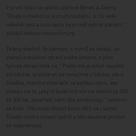
V první části se setkali pánové Beneš a Zelený.
"Dnešní medicína je multimodální, k cíli vede
několik cest a tuto cestu by si měl vybrat pacient,"
zahájil debatu neurochirurg.
Zelený doplnil, že šamani, s nimiž se setkal, se
starali o duševní zdraví svého kmene, o jeho
fyzické zdraví tolik ne. "Podle mě je lékař největší
zlo lidstva, protože on se nezajímá o lidstvo, ale o
člověka, kterého chce léčit za každou cenu, bez
ohledu na to, jaký to bude mít vliv na lidstvo za 200
až 300 let, zaneřádí nám tělo antibiotiky," rozohnil
se host. Tělo musí dostat šanci léčit se i samo.
Člověk trochu bolesti vydrží a tělo dostane prostor
se regenerovat.