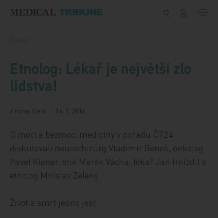
Přeskočit na obsah
Články
Etnolog: Lékař je největší zlo
lidstva!
6 minut čtení
14. 1. 2016
O moci a bezmoci medicíny v pořadu ČT24
diskutovali neurochirurg Vladimír Beneš, onkolog
Pavel Klener, etik Marek Vácha, lékař Jan Hnízdil a
etnolog Mnislav Zelený.
Život a smrt jedno jest