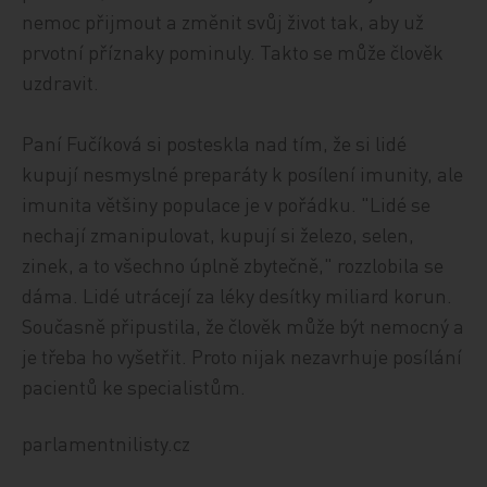
nemoc přijmout a změnit svůj život tak, aby už
prvotní příznaky pominuly. Takto se může člověk
uzdravit.
Paní Fučíková si posteskla nad tím, že si lidé
kupují nesmyslné preparáty k posílení imunity, ale
imunita většiny populace je v pořádku. "Lidé se
nechají zmanipulovat, kupují si železo, selen,
zinek, a to všechno úplně zbytečně," rozzlobila se
dáma. Lidé utrácejí za léky desítky miliard korun.
Současně připustila, že člověk může být nemocný a
je třeba ho vyšetřit. Proto nijak nezavrhuje posílání
pacientů ke specialistům.
parlamentnilisty.cz