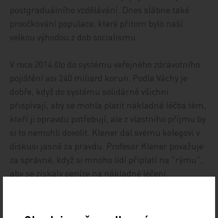
postgraduálního vzdělávání. Dnes slábne také
proočkování populace, které přitom bylo naší
velkou výhodou z dob socialismu.
V roce 2014 šlo do systému veřejného zdravotního
pojištění asi 240 miliard korun. Podle Váchy je
dobře, když do systému solidárně všichni
přispívají, aby se mohla platit nákladná léčba těm,
kteří ji opravdu potřebují, ale z vlastního příjmu by
si to nemohli dovolit. Klener dal svému kolegovi v
diskusi jasně za pravdu. Profesor Klener považuje
za správné, když si mnoho lidí připlatí na "rýmu",
aby se získaly peníze na nákladné léčení.
Podle Váchy se dnes opravdu proměňuje vztah
lékaře a pacienta. "Pacient má právo na to, aby si