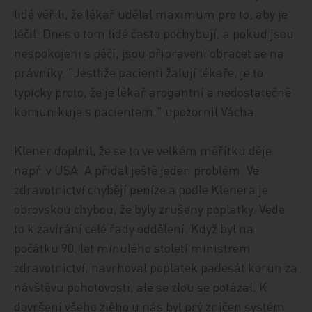
lidé věřili, že lékař udělal maximum pro to, aby je
léčil. Dnes o tom lidé často pochybují, a pokud jsou
nespokojeni s péčí, jsou připraveni obracet se na
právníky. "Jestliže pacienti žalují lékaře, je to
typicky proto, že je lékař arogantní a nedostatečně
komunikuje s pacientem," upozornil Vácha.
Klener doplnil, že se to ve velkém měřítku děje
např. v USA. A přidal ještě jeden problém. Ve
zdravotnictví chybějí peníze a podle Klenera je
obrovskou chybou, že byly zrušeny poplatky. Vede
to k zavírání celé řady oddělení. Když byl na
počátku 90. let minulého století ministrem
zdravotnictví, navrhoval poplatek padesát korun za
návštěvu pohotovosti, ale se zlou se potázal. K
dovršení všeho zlého u nás byl prý zničen systém