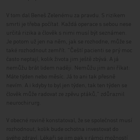
V tom dal Beneš Zelenému za pravdu. S rizikem
smrti je třeba počítat. Každá operace s sebou nese
určitá rizika a člověk s nimi musí být seznámen.
Je potom už jen na něm, jak se rozhodne, může se
také rozhodnout zemřít. "Čeští pacienti se prý moc
často neptají, kolik života jim ještě zbývá. A já
nemůžu brát lidem naději. Nemůžu jim ani říkat:
Máte týden nebo měsíc. Já to ani tak přesně
nevím. A i kdyby to byl jen týden, tak ten týden se
člověk může radovat ze zpěvu ptáků," zdůraznil
neurochirurg.
V obecné rovině konstatoval, že se společnost musí
rozhodnout, kolik bude ochotna investovat do
svého zdraví. Lékaři se jim pak v rámci možností