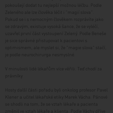
pokoušejí dodat tu nejlepší možnou léčbu. Podle
Zeleného ale lze člověka léčit i "magií slova".
Pokud se i s nemocným člověkem rozprávíte jako
se zdravým, existuje vysoká šance, že se vyléčí,
uzavřel první část vystoupení Zelený. Podle Beneše
je sice správné přistupovat k pacientovi s
optimismem, ale myslet si, že "magie slova" stačí,
je podle neurochirurga nesmyslné.
V minulosti lidé lékařům více věřili. Teď chodí za
právníky
Hosty další části pořadu byli onkolog profesor Pavel
Klener a učitel lékařské etiky Marek Vácha. Pánové
se shodli na tom, že se vztah lékaře a pacienta
změnil ve vztah lékaře a klienta. Podle Váchy dříve