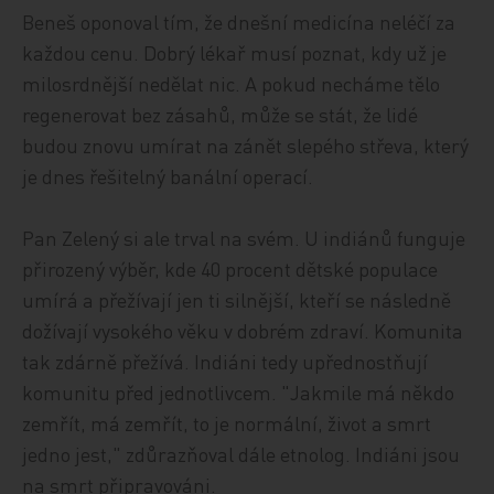
Beneš oponoval tím, že dnešní medicína neléčí za
každou cenu. Dobrý lékař musí poznat, kdy už je
milosrdnější nedělat nic. A pokud necháme tělo
regenerovat bez zásahů, může se stát, že lidé
budou znovu umírat na zánět slepého střeva, který
je dnes řešitelný banální operací.
Pan Zelený si ale trval na svém. U indiánů funguje
přirozený výběr, kde 40 procent dětské populace
umírá a přežívají jen ti silnější, kteří se následně
dožívají vysokého věku v dobrém zdraví. Komunita
tak zdárně přežívá. Indiáni tedy upřednostňují
komunitu před jednotlivcem. "Jakmile má někdo
zemřít, má zemřít, to je normální, život a smrt
jedno jest," zdůrazňoval dále etnolog. Indiáni jsou
na smrt připravováni.