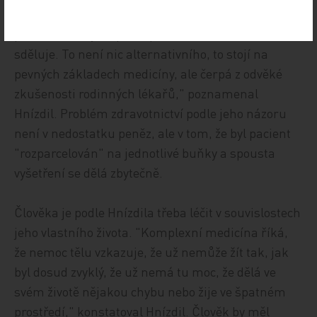
Hnízdil zdůraznil, že je třeba moc vrátit do rukou
pacientů. "Aby on pochopil, co mu nemocí tělo
sděluje. To není nic alternativního, to stojí na
pevných základech medicíny, ale čerpá z odvěké
zkušenosti rodinných lékařů," poznamenal
Hnízdil. Problém zdravotnictví podle jeho názoru
není v nedostatku peněz, ale v tom, že byl pacient
"rozparcelován" na jednotlivé buňky a spousta
vyšetření se dělá zbytečně.
Člověka je podle Hnízdila třeba léčit v souvislostech
jeho vlastního života. "Komplexní medicína říká,
že nemoc tělu vzkazuje, že už nemůže žít tak, jak
byl dosud zvyklý, že už nemá tu moc, že dělá ve
svém životě nějakou chybu nebo žije ve špatném
prostředí," konstatoval Hnízdil. Člověk by měl