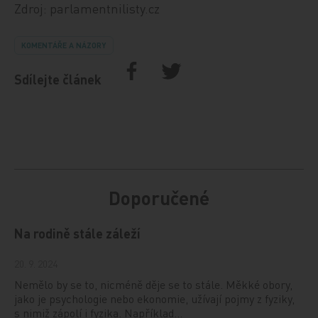
Zdroj: parlamentnilisty.cz
KOMENTÁŘE A NÁZORY
Sdílejte článek
Doporučené
Na rodině stále záleží
20. 9. 2024
Nemělo by se to, nicméně děje se to stále. Měkké obory,
jako je psychologie nebo ekonomie, užívají pojmy z fyziky,
s nimiž zápolí i fyzika. Například…