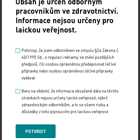
Obsah je určen odborným
vybral léčbu, ale má také právo na to, aby podepsal
pracovníkům ve zdravotnictví.
reverz, šel domů a umřel," uzavřel téma Vácha.
Informace nejsou určeny pro
Profesor Klener mu dal opět za pravdu.
laickou veřejnost.
Čím je lékař starší, tím více si je vědom své
bezmoci
Potvrzuji, že jsem odborníkem ve smyslu §2a Zákona č.
40/1995 Sb., o regulaci reklamy, ve znění pozdějších
předpisů, čili osobou oprávněnou předepisovat léčivé
Ve třetí části proti sobě zasedli celostní lékař Jan
přípravky nebo osobou oprávněnou léčivé přípravky
Hnízdil a imunoložka Terezie Fučíková. "Medicína
vydávat.
musí být vždy pokorná a nesmí toužit po moci,"
Beru na vědomí, že informace obsažené dále na těchto
upozornila v úvodu svého vystoupení dáma. Čím je
stránkách nejsou určeny laické veřejnosti, nýbrž
lékař zkušenější a starší, tím si je více vědom toho,
zdravotnickým odborníkům, a to se všemi riziky a
jak hodně je bezmocný. Problém podle ní je i v tom,
důsledky z toho plynoucími pro laickou veřejnost.
že ubývá humanizce ve vztahu lékaře a pacienta,
kterou nahrazuje technika.
POTVRDIT