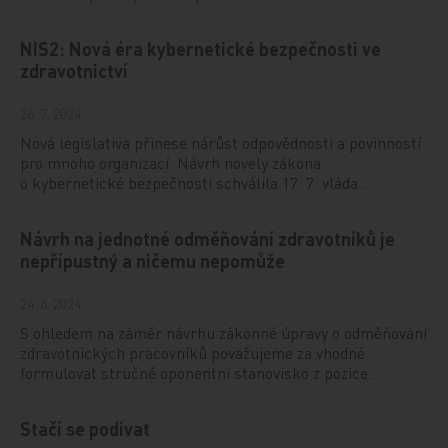
NIS2: Nová éra kybernetické bezpečnosti ve
zdravotnictví
26. 7. 2024
Nová legislativa přinese nárůst odpovědnosti a povinností
pro mnoho organizací. Návrh novely zákona
o kybernetické bezpečnosti schválila 17. 7. vláda…
Návrh na jednotné odměňování zdravotníků je
nepřípustný a ničemu nepomůže
24. 6. 2024
S ohledem na záměr návrhu zákonné úpravy o odměňování
zdravotnických pracovníků považujeme za vhodné
formulovat stručné oponentní stanovisko z pozice…
Stačí se podívat