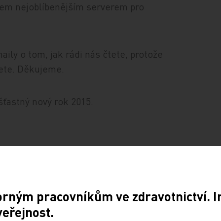
edem nejoblíbenějším serverem pro
ily o tom, jak rádi nás čtete, protože
dete. Děkujeme.
ťastný nový rok 2015.
orným pracovníkům ve zdravotnictví. 
veřejnost.