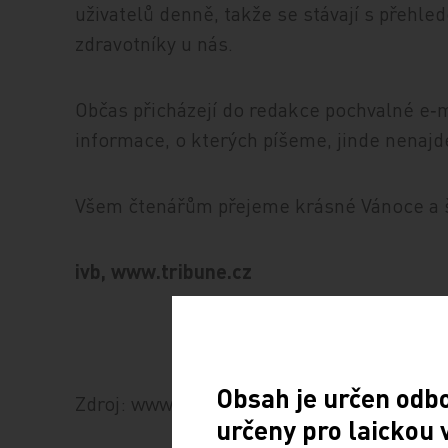
uživatelů denně, takže se stávají s přehl
zdravotníky u nás.
Občas přicházejí do redakce pochvalné e‑ma
informace, o kterých píšeme, jinde nenaj
Všem čtenářům přejeme krásné Vánoce a š
ivb, www.tribune.cz
Obsah je určen odb
Zdroj: www.tribune.cz
určeny pro laickou 