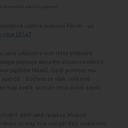
 zdravotníkům zlaté písky připravil.“
ravidelné rubrice diskusní fórum - viz
v roce 2014?
, jaké události v nich letos probudily
ologie popisuje absurdní situaci nevděčné
vní zajištění lékařů. Další profesor má
 a apatičtí… Dočtete se však i některé
í se mají dobře, protože letos právě odešli
pochválit, patří také redakce Medical
ibune.cz mají více než pět tisíc unikátních