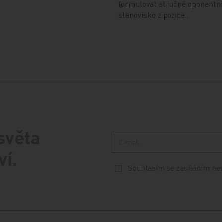
formulovat stručné oponentn
stanovisko z pozice…
 světa
ví.
Souhlasím se zasíláním ne