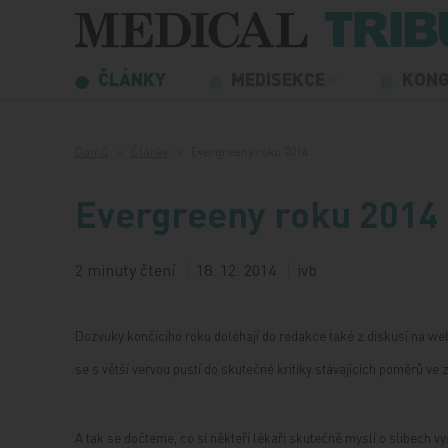
Přeskočit na obsah
ČLÁNKY
MEDISEKCE
KON
Domů
Články
Evergreeny roku 2014
Evergreeny roku 2014
2 minuty čtení
18. 12. 2014
ivb
Dozvuky končícího roku doléhají do redakce také z diskusí na web
se s větší vervou pustí do skutečné kritiky stávajících poměrů ve z
A tak se dočteme, co si někteří lékaři skutečně myslí o slibech v