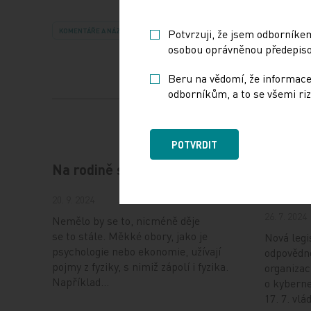
Potvrzuji, že jsem odborníkem
KOMENTÁŘE A NÁZORY
osobou oprávněnou předepisov
Beru na vědomí, že informace
odborníkům, a to se všemi riz
POTVRDIT
Na rodině stále záleží
NIS2: 
bezpečn
20. 9. 2024
26. 7. 2024
Nemělo by se to, nicméně děje
se to stále. Měkké obory, jako je
Nová legi
psychologie nebo ekonomie, užívají
odpovědno
pojmy z fyziky, s nimiž zápolí i fyzika.
organizac
Například…
o kyberne
17. 7. vl