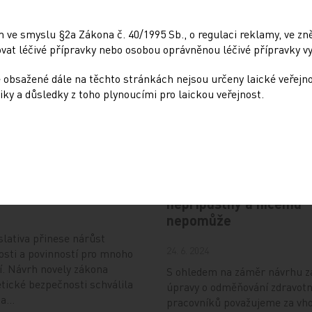
Sdílejte článek
 ve smyslu §2a Zákona č. 40/1995 Sb., o regulaci reklamy, ve zněn
at léčivé přípravky nebo osobou oprávněnou léčivé přípravky vy
 obsažené dále na těchto stránkách nejsou určeny laické veřejn
iky a důsledky z toho plynoucími pro laickou veřejnost.
Doporučené
Nová éra kybernetické
Návrh na jednotné
osti ve zdravotnictví
odměňování zdravotník
nepřípustný a ničemu
nepomůže
slativa přinese nárůst
24. 6. 2024
sti a povinností pro mnoho
í. Návrh novely zákona
S ohledem na záměr návrhu 
tické bezpečnosti schválila
úpravy o odměňování zdravot
áda…
pracovníků považujeme za vh