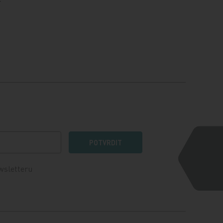
í
POTVRDIT
wsletteru