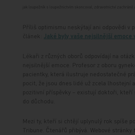
jak loupežník s loupežnictvím skoncoval, zdravotnictví zachránil a
Příliš optimismu neskýtají ani odpovědi v p
článek:
Jaké byly vaše nejsilnější emoce 
Lékaři z různých oborů odpovídají na otázku
nejsilnější emoce. Profesor z oboru gynek
pacientky, která ilustruje nedostatečné prá
pocit, že jsou dnes lidé už zcela lhostejní
pozitivní příspěvky – existují doktoři, kteř
do důchodu.
Mezi ty, kteří si chtějí uplynulý rok spíše 
Tribune. Čtenářů přibývá. Webové stránky tr