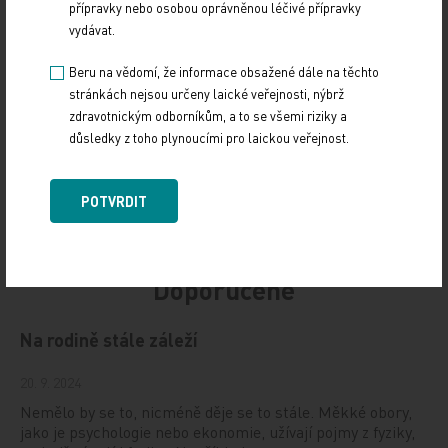
přípravky nebo osobou oprávněnou léčivé přípravky
Zdroj: ČTK
vydávat.
Beru na vědomí, že informace obsažené dále na těchto
KOMENTÁŘE A NÁZORY
stránkách nejsou určeny laické veřejnosti, nýbrž
zdravotnickým odborníkům, a to se všemi riziky a
Sdílejte článek
důsledky z toho plynoucími pro laickou veřejnost.
POTVRDIT
Doporučené
Na rodině stále záleží
20. 9. 2024
Nemělo by se to, nicméně děje se to stále. Měkké obory,
jako je psychologie nebo ekonomie, užívají pojmy z fyziky,