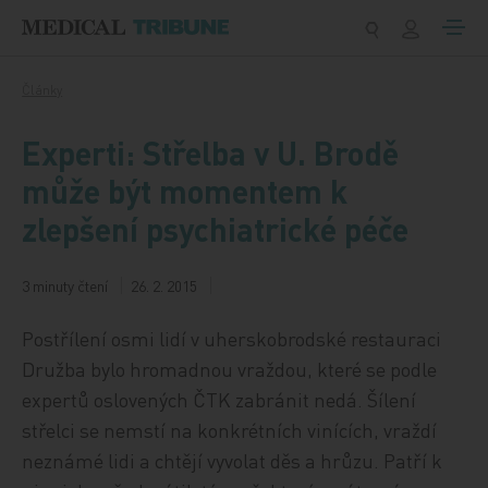
Přeskočit na obsah
Články
Experti: Střelba v U. Brodě
může být momentem k
zlepšení psychiatrické péče
3 minuty čtení
26. 2. 2015
Postřílení osmi lidí v uherskobrodské restauraci
Družba bylo hromadnou vraždou, které se podle
expertů oslovených ČTK zabránit nedá. Šílení
střelci se nemstí na konkrétních vinících, vraždí
neznámé lidi a chtějí vyvolat děs a hrůzu. Patří k