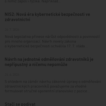
s nimiž zápolí i fyzika. Například…
NIS2: Nová éra kybernetické bezpečnosti ve
zdravotnictví
26. 7. 2024
Nová legislativa přinese nárůst odpovědnosti a povinností
pro mnoho organizací. Návrh novely zákona
o kybernetické bezpečnosti schválila 17. 7. vláda…
Návrh na jednotné odměňování zdravotníků je
nepřípustný a ničemu nepomůže
24. 6. 2024
S ohledem na záměr návrhu zákonné úpravy o odměňování
zdravotnických pracovníků považujeme za vhodné
formulovat stručné oponentní stanovisko z pozice…
Stačí se podívat