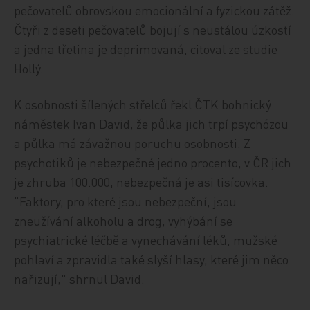
pečovatelů obrovskou emocionální a fyzickou zátěž.
Čtyři z deseti pečovatelů bojují s neustálou úzkostí
a jedna třetina je deprimovaná, citoval ze studie
Hollý.
K osobnosti šílených střelců řekl ČTK bohnický
náměstek Ivan David, že půlka jich trpí psychózou
a půlka má závažnou poruchu osobnosti. Z
psychotiků je nebezpečné jedno procento, v ČR jich
je zhruba 100.000, nebezpečná je asi tisícovka.
"Faktory, pro které jsou nebezpeční, jsou
zneužívání alkoholu a drog, vyhýbání se
psychiatrické léčbě a vynechávání léků, mužské
pohlaví a zpravidla také slyší hlasy, které jim něco
nařizují," shrnul David.