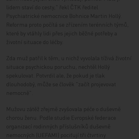
lidem staví do cesty," řekl ČTK ředitel
Psychiatrické nemocnice Bohnice Martin Hollý.
Reforma proto počítá se zřízením terénních týmů,
které by vtáhly lidi přes jejich běžné potřeby a
životní situace do léčby.
Zda muž patřil k těm, u nichž vyvolala tíživá životní
situace psychickou poruchu, nechtěl Hollý
spekulovat. Potvrdil ale, že pokud je tlak
dlouhodobý, může se člověk "začít projevovat
nemocně".
Mužovu zátěž zřejmě zvyšovala péče o duševně
chorou ženu. Podle studie Evropské federace
organizací rodinných příslušníků duševně
nemocných (UEFAMI) pociťují tři čtvrtiny