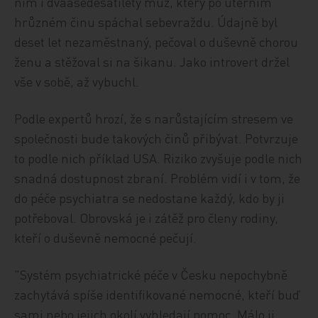
nim i dvaašedesátiletý muž, který po úterním
hrůzném činu spáchal sebevraždu. Údajně byl
deset let nezaměstnaný, pečoval o duševně chorou
ženu a stěžoval si na šikanu. Jako introvert držel
vše v sobě, až vybuchl.
Podle expertů hrozí, že s narůstajícím stresem ve
společnosti bude takových činů přibývat. Potvrzuje
to podle nich příklad USA. Riziko zvyšuje podle nich
snadná dostupnost zbraní. Problém vidí i v tom, že
do péče psychiatra se nedostane každý, kdo by ji
potřeboval. Obrovská je i zátěž pro členy rodiny,
kteří o duševně nemocné pečují.
"Systém psychiatrické péče v Česku nepochybně
zachytává spíše identifikované nemocné, kteří buď
sami nebo jejich okolí vyhledají pomoc. Málo ji