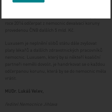
Skutečným luxusem, který si stát u nás dovoluje,
je brát především z nemocnic každý rok jen
zvýšením DPH 3,8 mld. Kč navíc. Luxusem je jen v
roce 2014 odčerpat z nemocnic devalvací koruny
provedenou ČNB dalších 5 mld. Kč.
Luxusem je neplnění slibů státu dále zvyšovat
platy lékařů a dalších zdravotnických pracovníků
nemocnic. Luxusem, který by si někteří koaliční
partneři neměli dovolit, je handrkovat se o každou
odčerpanou korunu, která by se do nemocnic měla
vrátit.
MUDr. Lukáš Velev,
ředitel Nemocnice Jihlava