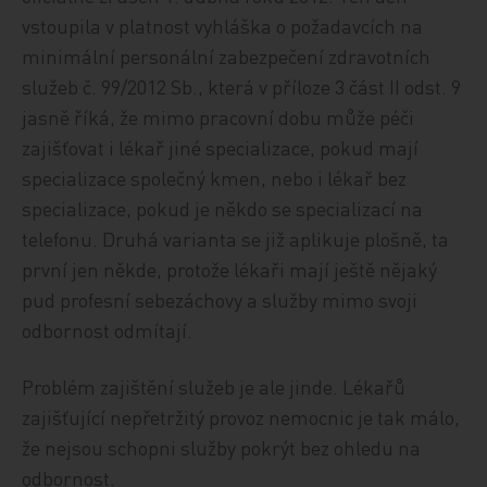
vstoupila v platnost vyhláška o požadavcích na
minimální personální zabezpečení zdravotních
služeb č. 99/2012 Sb., která v příloze 3 část II odst. 9
jasně říká, že mimo pracovní dobu může péči
zajišťovat i lékař jiné specializace, pokud mají
specializace společný kmen, nebo i lékař bez
specializace, pokud je někdo se specializací na
telefonu. Druhá varianta se již aplikuje plošně, ta
první jen někde, protože lékaři mají ještě nějaký
pud profesní sebezáchovy a služby mimo svoji
odbornost odmítají.
Problém zajištění služeb je ale jinde. Lékařů
zajišťující nepřetržitý provoz nemocnic je tak málo,
že nejsou schopni služby pokrýt bez ohledu na
odbornost.