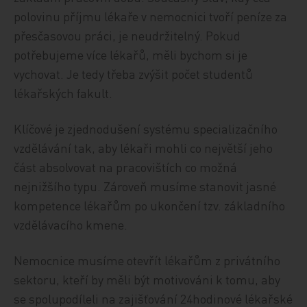
polovinu příjmu lékaře v nemocnici tvoří peníze za
přesčasovou práci, je neudržitelný. Pokud
potřebujeme více lékařů, měli bychom si je
vychovat. Je tedy třeba zvýšit počet studentů
lékařských fakult.
Klíčové je zjednodušení systému specializačního
vzdělávání tak, aby lékaři mohli co největší jeho
část absolvovat na pracovištích co možná
nejnižšího typu. Zároveň musíme stanovit jasné
kompetence lékařům po ukončení tzv. základního
vzdělávacího kmene.
Nemocnice musíme otevřít lékařům z privátního
sektoru, kteří by měli být motivováni k tomu, aby
se spolupodíleli na zajišťování 24hodinové lékařské