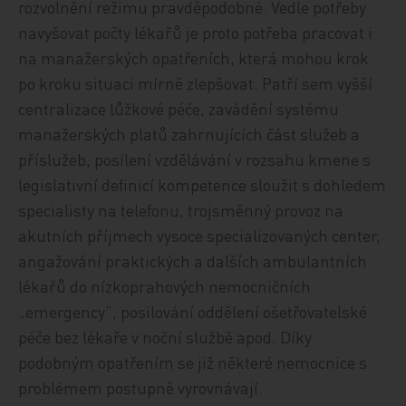
rozvolnění režimu pravděpodobné. Vedle potřeby
navyšovat počty lékařů je proto potřeba pracovat i
na manažerských opatřeních, která mohou krok
po kroku situaci mírně zlepšovat. Patří sem vyšší
centralizace lůžkové péče, zavádění systému
manažerských platů zahrnujících část služeb a
příslužeb, posílení vzdělávání v rozsahu kmene s
legislativní definicí kompetence sloužit s dohledem
specialisty na telefonu, trojsměnný provoz na
akutních příjmech vysoce specializovaných center,
angažování praktických a dalších ambulantních
lékařů do nízkoprahových nemocničních
„emergency“, posilování oddělení ošetřovatelské
péče bez lékaře v noční službě apod. Díky
podobným opatřením se již některé nemocnice s
problémem postupně vyrovnávají.