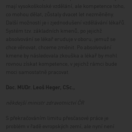
mají vysokoškolské vzdělání, ale kompetence toho,
co mohou dělat, zůstaly dvacet let nezměněny.
Další možností je i zjednodušení vzdělávání lékařů.
Systém tzv. základních kmenů, po jejichž
absolvování se lékař eruduje v oboru, jemuž se
chce věnovat, chceme změnit. Po absolvování
kmene by následovala zkouška a lékař by mohl
rovnou získat kompetence, v jejichž rámci bude
moci samostatně pracovat.
Doc. MUDr. Leoš Heger, CSc.,
někdejší ministr zdravotnictví ČR
S překračováním limitu přesčasové práce je
problém v řadě evropských zemí, ale nyní není