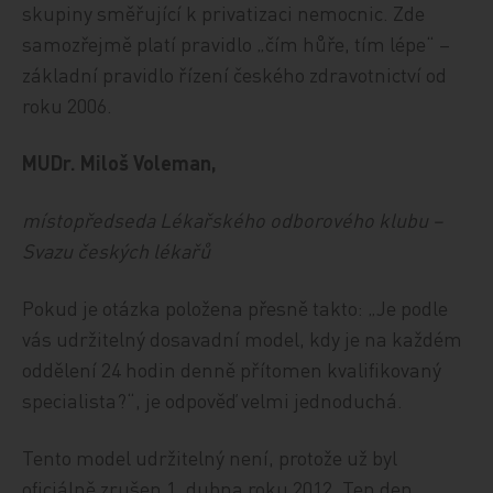
skupiny směřující k privatizaci nemocnic. Zde
samozřejmě platí pravidlo „čím hůře, tím lépe“ –
základní pravidlo řízení českého zdravotnictví od
roku 2006.
MUDr. Miloš Voleman,
místopředseda Lékařského odborového klubu –
Svazu českých lékařů
Pokud je otázka položena přesně takto: „Je podle
vás udržitelný dosavadní model, kdy je na každém
oddělení 24 hodin denně přítomen kvalifikovaný
specialista?“, je odpověď velmi jednoduchá.
Tento model udržitelný není, protože už byl
oficiálně zrušen 1. dubna roku 2012. Ten den