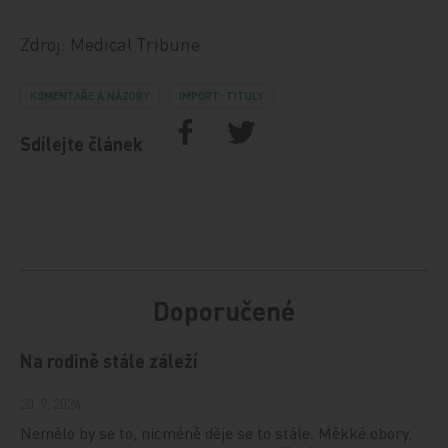
Zdroj: Medical Tribune
KOMENTÁŘE A NÁZORY
IMPORT: TITULY
Sdílejte článek
Doporučené
Na rodině stále záleží
20. 9. 2024
Nemělo by se to, nicméně děje se to stále. Měkké obory,