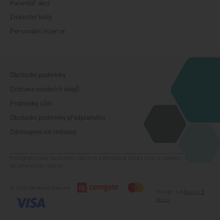
Kalendář akcí
Znalostní testy
Personální inzerce
Obchodní podmínky
Ochrana osobních údajů
Podmínky užití
Obchodní podmínky předplatného
Odstoupení od smlouvy
Fotografie jsou ilustrační, všechny zobrazené osoby jsou modelem. Zdroj:
Shutterstock, iStock.
© 2026 Medical Tribune
Design od
Beneš &
Michl