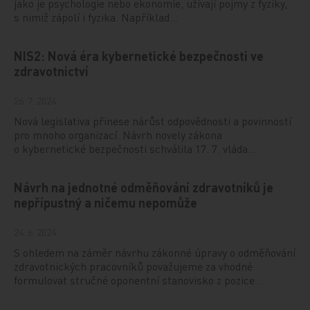
jako je psychologie nebo ekonomie, užívají pojmy z fyziky,
s nimiž zápolí i fyzika. Například…
NIS2: Nová éra kybernetické bezpečnosti ve
zdravotnictví
26. 7. 2024
Nová legislativa přinese nárůst odpovědnosti a povinností
pro mnoho organizací. Návrh novely zákona
o kybernetické bezpečnosti schválila 17. 7. vláda…
Návrh na jednotné odměňování zdravotníků je
nepřípustný a ničemu nepomůže
24. 6. 2024
S ohledem na záměr návrhu zákonné úpravy o odměňování
zdravotnických pracovníků považujeme za vhodné
formulovat stručné oponentní stanovisko z pozice…