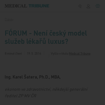
Přeskočit na obsah
Články
FÓRUM - Není český model
služeb lékařů luxus?
8 minut čtení
19. 5. 2014
Vyšlo v titulu
Medical Tribune
Ing. Karel Šatera, Ph.D., MBA,
ekonom ve zdravotnictví, někdejší generální
ředitel ZP MV ČR