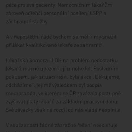
péče pro své pacienty. Nemocničním lékařům
zároveň odlehčí personální posílení LSPP a
záchranné služby.
A v neposlední řadě bychom se měli i my snažit
přilákat kvalifikované lékaře ze zahraničí.
Lékařská komora i LOK na problém nedostatku
lékařů marně upozorňují mnoho let. Posledním
pokusem, jak situaci řešit, byla akce „Děkujeme,
odcházíme“, jejímž výsledkem byl podpis
memoranda, ve kterém se ČR zavázala postupně
zvyšovat platy lékařů za základní pracovní dobu.
Své závazky však na rozdíl od nás vláda nesplnila.
V současnosti žádné zázračné řešení neexistuje.