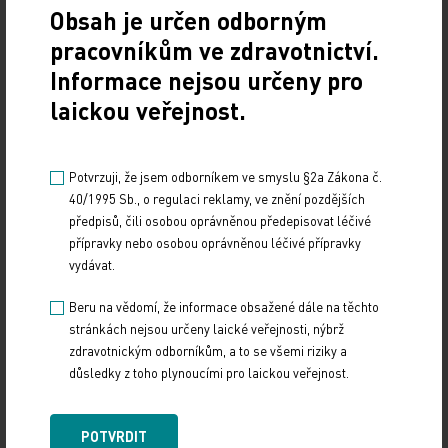
Obsah je určen odborným
poskytované péči a samozřejmě i přijímání nových
pracovníkům ve zdravotnictví.
zaměstnanců v této kategorii, což povede k
Informace nejsou určeny pro
navyšování mzdových nákladů u jednotlivých
laickou veřejnost.
poskytovatelů zdravotních služeb.
Dr. Stanislav Fiala,
Potvrzuji, že jsem odborníkem ve smyslu §2a Zákona č.
40/1995 Sb., o regulaci reklamy, ve znění pozdějších
výkonný ředitel Asociace českých a moravských
předpisů, čili osobou oprávněnou předepisovat léčivé
nemocnic
přípravky nebo osobou oprávněnou léčivé přípravky
vydávat.
Minimální personální vybavení nemocnic
Beru na vědomí, že informace obsažené dále na těchto
stanovené personální vyhláškou není luxus, ale
stránkách nejsou určeny laické veřejnosti, nýbrž
minimum pro bezpečnost pacientů. Tomuto
zdravotnickým odborníkům, a to se všemi riziky a
důsledky z toho plynoucími pro laickou veřejnost.
minimu se z důvodů nedostatečného financování
řada nemocnic AČMN blíží a některé jej již dosáhly.
POTVRDIT