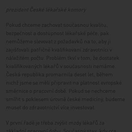
prezident České lékařské komory
Pokud chceme zachovat současnou kvalitu,
bezpečnost a dostupnost lékařské péče, pak
nemůžeme slevovat z požadavků na to, aby ji
zajišťovali patřičně kvalifikovaní zdravotníci v
náležitém počtu. Problém tkví v tom, že dostatek
kvalifikovaných lékařů v současnosti nemáme.
Česká republika promarnila deset let, během
nichž jsme se měli připravit na platnost evropské
směrnice o pracovní době. Pokud se nechceme
smířit s poklesem úrovně české medicíny, budeme
muset do zdravotnictví více investovat.
V první řadě je třeba zvýšit mzdy lékařů za
základní pracovní dobu. Současný stav, kdy cca