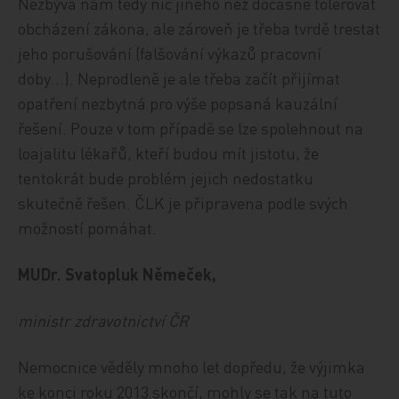
Nezbývá nám tedy nic jiného než dočasně tolerovat
obcházení zákona, ale zároveň je třeba tvrdě trestat
jeho porušování (falšování výkazů pracovní
doby…). Neprodleně je ale třeba začít přijímat
opatření nezbytná pro výše popsaná kauzální
řešení. Pouze v tom případě se lze spolehnout na
loajalitu lékařů, kteří budou mít jistotu, že
tentokrát bude problém jejich nedostatku
skutečně řešen. ČLK je připravena podle svých
možností pomáhat.
MUDr. Svatopluk Němeček,
ministr zdravotnictví ČR
Nemocnice věděly mnoho let dopředu, že výjimka
ke konci roku 2013 skončí, mohly se tak na tuto