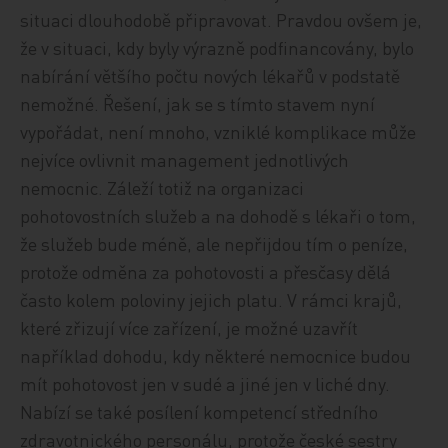
situaci dlouhodobě připravovat. Pravdou ovšem je,
že v situaci, kdy byly výrazně podfinancovány, bylo
nabírání většího počtu nových lékařů v podstatě
nemožné. Řešení, jak se s tímto stavem nyní
vypořádat, není mnoho, vzniklé komplikace může
nejvíce ovlivnit management jednotlivých
nemocnic. Záleží totiž na organizaci
pohotovostních služeb a na dohodě s lékaři o tom,
že služeb bude méně, ale nepřijdou tím o peníze,
protože odměna za pohotovosti a přesčasy dělá
často kolem poloviny jejich platu. V rámci krajů,
které zřizují více zařízení, je možné uzavřít
například dohodu, kdy některé nemocnice budou
mít pohotovost jen v sudé a jiné jen v liché dny.
Nabízí se také posílení kompetencí středního
zdravotnického personálu, protože české sestry