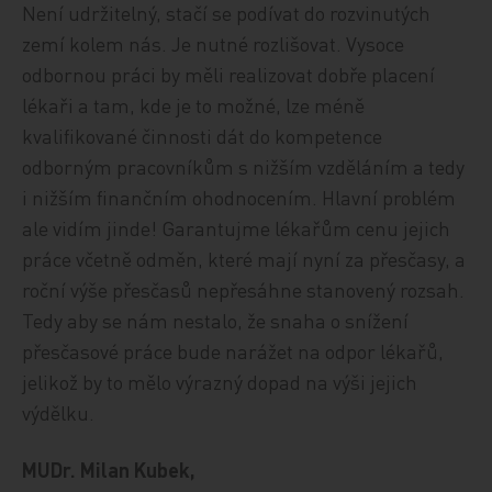
Není udržitelný, stačí se podívat do rozvinutých
zemí kolem nás. Je nutné rozlišovat. Vysoce
odbornou práci by měli realizovat dobře placení
lékaři a tam, kde je to možné, lze méně
kvalifikované činnosti dát do kompetence
odborným pracovníkům s nižším vzděláním a tedy
i nižším finančním ohodnocením. Hlavní problém
ale vidím jinde! Garantujme lékařům cenu jejich
práce včetně odměn, které mají nyní za přesčasy, a
roční výše přesčasů nepřesáhne stanovený rozsah.
Tedy aby se nám nestalo, že snaha o snížení
přesčasové práce bude narážet na odpor lékařů,
jelikož by to mělo výrazný dopad na výši jejich
výdělku.
MUDr. Milan Kubek,