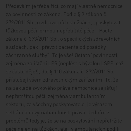
Především je třeba říci, co mají vlastně nemocnice
za povinnosti ze zákona. Podle § 9 zákona č.
372/2011 Sb., o zdravotních službách, „poskytovat
lůžkovou péči formou nepřetržité péče“. Podle
zákona č. 373/2011 Sb., o specifických zdravotních
službách, pak „převzít pacienta od posádky
záchranné služby“. To je vše! Ostatní povinnosti,
zejména zajištění LPS (neplést s bývalou LSPP, což
se často děje!), dle § 110 zákona č. 372/2011 Sb.
příslušejí všem zdravotnickým zařízením. To, že
na základě zvykového práva nemocnice zajišťují
nepřetržitou péči, zejména v ambulantním
sektoru, za všechny poskytovatele, je výrazem
selhání a nevymahatelnosti práva. Jedním z
problémů tedy je, že se na poskytování nepřetržité
péče nejen na lůžkách, ale i v ambulancích podílí