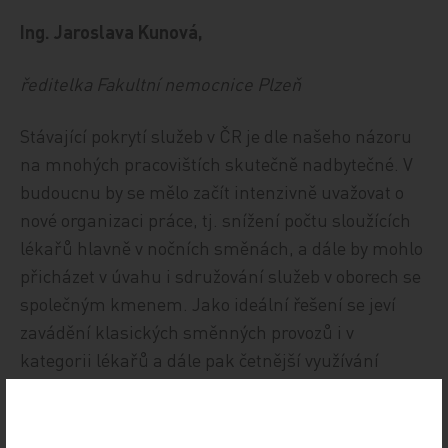
Ing. Jaroslava Kunová,
ředitelka Fakultní nemocnice Plzeň
Stávající pokrytí služeb v ČR je dle našeho názoru
na mnohých pracovištích skutečně nadbytečné. V
budoucnu by se mělo začít intenzivně uvažovat o
nové organizaci práce, tj. snížení počtu sloužících
lékařů hlavně v nočních směnách, a dále by mohlo
přicházet v úvahu i sdružování služeb v oborech se
společným kmenem. Jako ideální řešení se jeví
zavádění klasických směnných provozů i v
kategorii lékařů a dále pak četnější využívání
pracovních pohotovostí mimo pracoviště, tak jak je
definuje zákoník práce. Negativem bude časté
střídání lékařů u pacientů bez větší návaznosti při