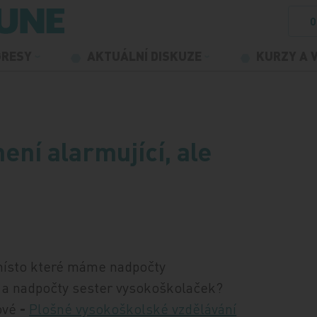
O
GRESY
AKTUÁLNÍ DISKUZE
KURZY A 
není alarmující, ale
 místo které máme nadpočty
ů a nadpočty sester vysokoškolaček?
ové
-
Plošné vysokoškolské vzdělávání