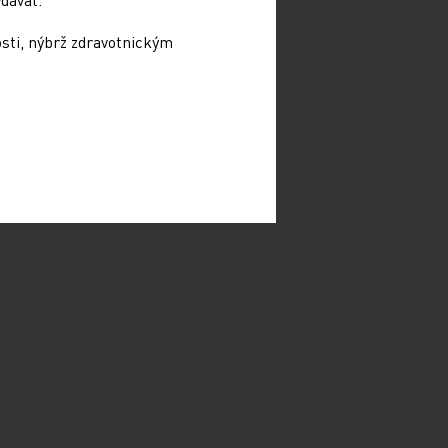
osti, nýbrž zdravotnickým