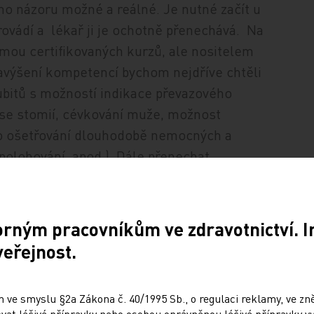
o názoru možné a reálné. Je nutné začít u
provádí a lékař ji je ochotně přenechává. Na
rmou certifikovaných kurzů, ale nositelem
navýšení kompetencí bychom nejdříve chtěli
ubitů s možností indikace převazového
 se stomií, cévkování muže, možnost
o ošetřování dlouhodobě nemocných a
polohování, apod.). Dále přenechat
ě přijímaného pacienta s provedením
pracuje na navýšení kompetencí
racovníků nelékařských povolání se uvažuje
orným pracovníkům ve zdravotnictví. 
pro tyto kompetence připravit vzdělávání a
veřejnost.
 úpravu finančního ohodnocení výkonů
 ve smyslu §2a Zákona č. 40/1995 Sb., o regulaci reklamy, ve zněn
at léčivé přípravky nebo osobou oprávněnou léčivé přípravky vy