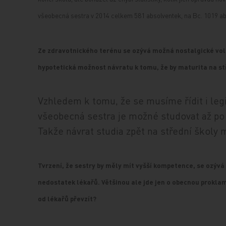
všeobecná sestra v 2014 celkem 581 absolventek, na Bc. 1019 abs
Ze zdravotnického terénu se ozývá možná nostalgické volá
hypotetická možnost návratu k tomu, že by maturita na stř
Vzhledem k tomu, že se musíme řídit i leg
všeobecná sestra je možné studovat až po
Takže návrat studia zpět na střední školy 
Tvrzení, že sestry by měly mít vyšší kompetence, se ozývá už
nedostatek lékařů. Většinou ale jde jen o obecnou prokla
od lékařů převzít?