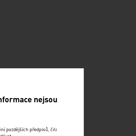
Informace nejsou
í pozdějších předpisů, čili
dávat.