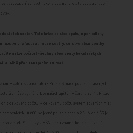
mezit vzdělávání zdravotnického záchranáře a to cestou zrušení
dbytek.
edostatek sester. Tato krize se sice opakuje periodicky,
 množství „nafasovat“ nové sestry, čerstvé absolventky.
 (Určitě nelze počítat všechny absolventy bakalářských
 měla ještě před zahájením studia)
enom v celé republice, ale i v Praze. Situace podle nahlášených
jistotu, že může být hůře. Dle našich zjištění v červnu 2014 v Praze
cích z celkového počtu. K celkovému počtu systemizovaných míst
ch nemocnicích 10 800, se jedná pouze o necelá 2 %. V celé ČR je
o absolventek. Statistiky z MŠMT jsou známé, kolik absolventů
ově nastoupí do zdravotnictví. Na VOŠ absolvovalo obor diplom.