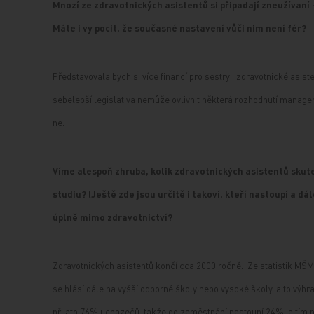
Mnozí ze zdravotnických asistentů si připadají zneužívaní - 
Máte i vy pocit, že současné nastavení vůči nim není fér?
Představovala bych si více financí pro sestry i zdravotnické asistent
sebelepší legislativa nemůže ovlivnit některá rozhodnutí manage
ne.
Víme alespoň zhruba, kolik zdravotnických asistentů skute
studiu? (Ještě zde jsou určitě i takoví, kteří nastoupí a dá
úplně mimo zdravotnictví?
Zdravotnických asistentů končí cca 2000 ročně. Ze statistik MŠM
se hlásí dále na vyšší odborné školy nebo vysoké školy, a to výhr
přijato 76% uchazečů, takže do zaměstnání nastoupí 24%, a tím ne