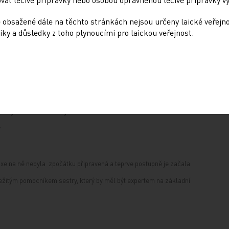
 kompetencí stojí?
 obsažené dále na těchto stránkách nejsou určeny laické veřejn
iky a důsledky z toho plynoucími pro laickou veřejnost.
ly všechny sestry, ale část z nich. Mají
é zkušenosti a mají o zvýšení jejich
ohlasy ze zdravotnických zařízení na možnost zařazení této
?
xe na ně nebyla zpočátku připravená a teprve postupně je začala
ležitým pomocníkem sestry, který by měl být expertem na základní