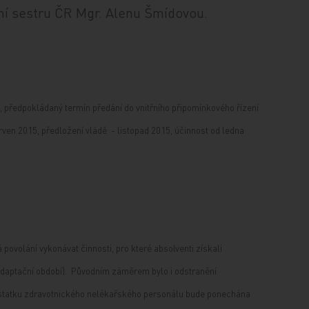
vní sestru ČR Mgr. Alenu Šmídovou.
 , předpokládaný termín předání do vnitřního připomínkového řízení
rven 2015, předložení vládě - listopad 2015, účinnost od ledna
 povolání vykonávat činnosti, pro které absolventi získali
(adaptační období). Původním záměrem bylo i odstranění
dostatku zdravotnického nelékařského personálu bude ponechána