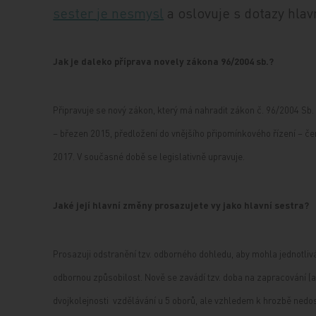
sester je nesmysl
a oslovuje s dotazy hla
Jak je daleko příprava novely zákona 96/2004 sb.?
Připravuje se nový zákon, který má nahradit zákon č. 96/2004 Sb.
– březen 2015, předložení do vnějšího připomínkového řízení – če
2017. V současné době se legislativně upravuje.
Jaké její hlavní změny prosazujete vy jako hlavní sestra?
Prosazuji odstranění tzv. odborného dohledu, aby mohla jednotlivá
odbornou způsobilost. Nově se zavádí tzv. doba na zapracování 
dvojkolejnosti vzdělávání u 5 oborů, ale vzhledem k hrozbě ne