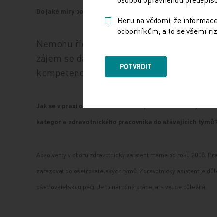
Do jaké míry podle vás sestry samotné o rozšiřování svých
Beru na vědomí, že informace
odborníkům, a to se všemi riz
Nemohu říci, že by o zvýšení kompetencí stá
zájem se dále vzdělávat a mnohé mají velk
POTVRDIT
kompetencí zájem.
Jak se v praxi osvědčil zdravotnický asistent? Jaké jsou 
kategorie zdravotnického pracovníka do stávajících týmů
Absolventy v oboru zdravotnický asistent máme od roku 2008. Pra
zařazovat do ošetřovatelských týmů. Zdravotnický asistent je dů
ošetřovatelskou péči. Je to náročná práce, ale velice důležitá.