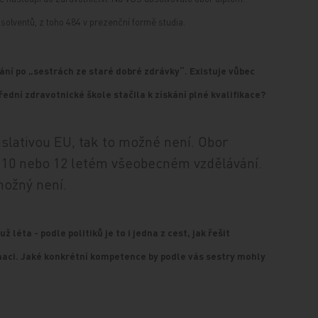
olventů, z toho 484 v prezenční formě studia.
ní po „sestrách ze staré dobré zdrávky“. Existuje vůbec
ední zdravotnické škole stačila k získání plné kvalifikace?
islativou EU, tak to možné není. Obor
 10 nebo 12 letém všeobecném vzdělávání.
možný není.
 léta - podle politiků je to i jedna z cest, jak řešit
maci. Jaké konkrétní kompetence by podle vás sestry mohly