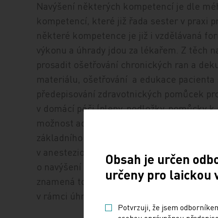
Navýšení některých kompetencí je dle méh
kompetencí, které již řada sester v praxi 
některé kompetence je již i vzdělávaná fo
výkonu a úhrady jdou za lékařem. Z těch 
prosadit ošetřování chronických ran a dek
materiálu, ošetřování a edukace pacienta
předepisování zdravotnických pomůcek pr
v domácí péči (pleny, podložky, pomůcky k 
možnost administrativního zpracování nov
základního fyzikálního vyšetření. Též se 
v anesteziologii. Samozřejmě i u jiných p
Obsah je určen odb
o navýšení kompetencí, ale je nutné vždy 
určeny pro laickou 
znamená to i navýšení odpovědnosti a též
v rámci úhrad od pojišťovny.
Potvrzuji, že jsem odborníkem
osobou oprávněnou předepisov