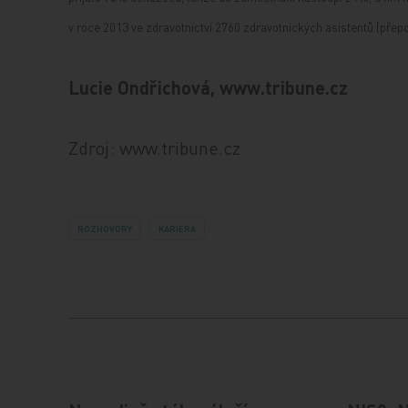
v roce 2013 ve zdravotnictví 2760 zdravotnických asistentů (přep
Lucie Ondřichová, www.tribune.cz
Zdroj: www.tribune.cz
ROZHOVORY
KARIÉRA