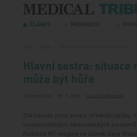
Přeskočit na obsah
ČLÁNKY
MEDISEKCE
KON
Domů
Články
Hlavní sestra: situace není alarmující, ale…
Hlavní sestra: situace 
může být hůře
5 minut čtení
29. 1. 2015
Lucie Ondřichová
Zlikvidovali jsme sestru středoškolačku,
neuplatnitelných zdravotnických asistent
Redakce MT reaguje na článek Dany Krás