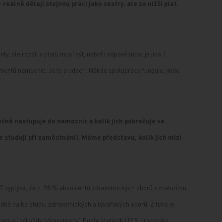
reálně dělají stejnou práci jako sestry, ale za nižší plat.
y, ale rozdíl v platu musí být, neboť i odpovědnost je jiná. I
mentů nemocnic. Je to o lidech. Někde spolupráce funguje, jinde
čně nastupuje do nemocnic a kolik jich pokračuje ve
le studují při zaměstnání). Máme představu, kolik jich mizí
T vyplývá, že z 98 % absolventů zdravotnických oborů s maturitou
adně na ke studiu zdravotnických a lékařských oborů. Z toho je
musí být vždy zdravotnictví. Podle statistik ÚZIS pracovalo