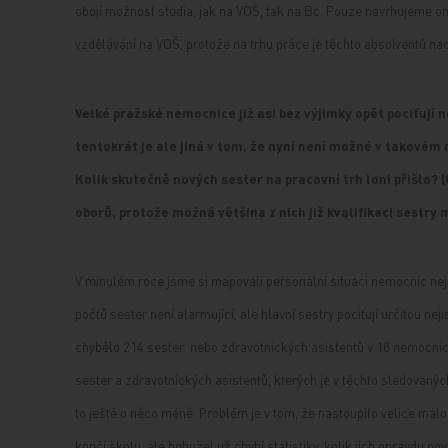
obojí možnost studia, jak na VOŠ, tak na Bc. Pouze navrhujeme o
vzdělávání na VOŠ, protože na trhu práce je těchto absolventů na
Velké pražské nemocnice již asi bez výjimky opět pociťují n
tentokrát je ale jiná v tom, že nyní není možné v takovém
Kolik skutečně nových sester na pracovní trh loni přišlo?
oborů, protože možná většina z nich již kvalifikaci sestry
V minulém roce jsme si mapovali personální situaci nemocnic nej
počtů sester není alarmující, ale hlavní sestry pociťují určitou ne
chybělo 214 sester nebo zdravotnických asistentů v 18 nemocni
sester a zdravotnických asistentů, kterých je v těchto sledovaný
to ještě o něco méně. Problém je v tom, že nastoupilo velice mál
končí školu, ale bohužel už chybí statistiky, kolik jich opravdu n