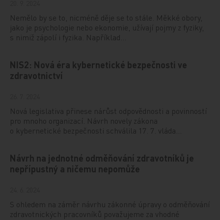
20. 9. 2024
Nemělo by se to, nicméně děje se to stále. Měkké obory,
jako je psychologie nebo ekonomie, užívají pojmy z fyziky,
s nimiž zápolí i fyzika. Například…
NIS2: Nová éra kybernetické bezpečnosti ve
zdravotnictví
26. 7. 2024
Nová legislativa přinese nárůst odpovědnosti a povinností
pro mnoho organizací. Návrh novely zákona
o kybernetické bezpečnosti schválila 17. 7. vláda…
Návrh na jednotné odměňování zdravotníků je
nepřípustný a ničemu nepomůže
24. 6. 2024
S ohledem na záměr návrhu zákonné úpravy o odměňování
zdravotnických pracovníků považujeme za vhodné