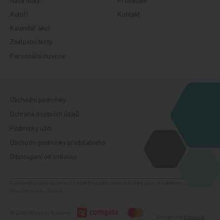
Autoři
Kontakt
Kalendář akcí
Znalostní testy
Personální inzerce
Obchodní podmínky
Ochrana osobních údajů
Podmínky užití
Obchodní podmínky předplatného
Odstoupení od smlouvy
Fotografie jsou ilustrační, všechny zobrazené osoby jsou modelem. Zdroj:
Shutterstock, iStock.
© 2026 Medical Tribune
Design od
Beneš &