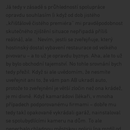
Já tedy v zásadě s průhledností spolupráce
opravdu souhlasím (i když od dob jistého
„křišťálově čistého premiéra“ mi pravděpodobnost
skutečného zjištění situace nepřipadá příliš
reálná), ale… Nevím, jestli se zveřejňuje, který
hostinský dostal vybavení restaurace od velkého
pivovaru – a to už je opravdu byznys. Aha, ale to už
by bylo obchodní tajemství. No tohle srovnání bych
tedy přežil. Když si ale uvědomím, že nesmíte
uveřejnit ani to, že vám pan AB ukradl auto,
protože to zveřejnění je větší zločin než ona krádež,
je mi divně. Když kamarádovi (lékaři, v mnoha
případech podporovanému firmami – dobře mu
tedy tak) opakovaně vykrádali garáž, nainstaloval
se spolubydlícími kameru na dům. To ale
nenechalo chladnou městskou policii (na rozdíl od