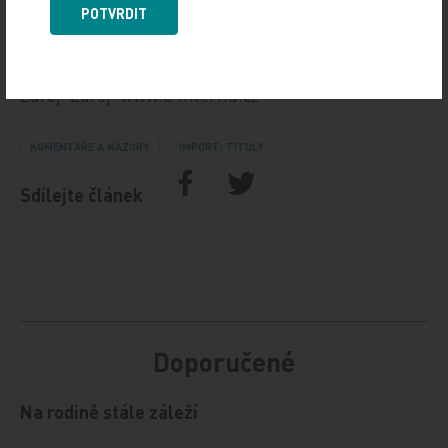
a na kolik ocení mou přednášku, mi nevadí. To
POTVRDIT
mne, a dost hrubě, uráží.
Zdroj: Zdroj: www.e‑interna.cz
KOMENTÁŘE A NÁZORY
IMPORT: TITULY
Sdílejte článek
Doporučené
Na rodině stále záleží