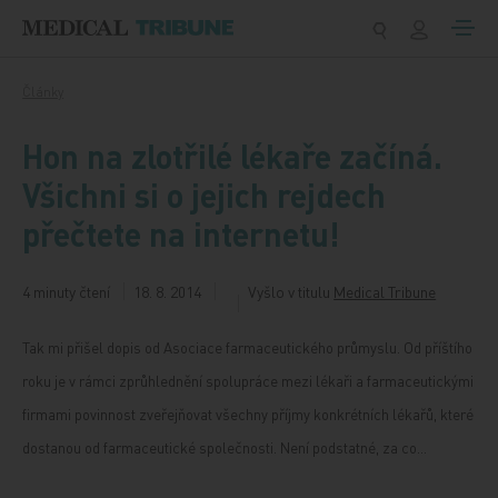
Přeskočit na obsah
Články
Hon na zlotřilé lékaře začíná.
Všichni si o jejich rejdech
přečtete na internetu!
4 minuty čtení
18. 8. 2014
Vyšlo v titulu
Medical Tribune
Tak mi přišel dopis od Asociace farmaceutického průmyslu. Od příštího
roku je v rámci zprůhlednění spolupráce mezi lékaři a farmaceutickými
firmami povinnost zveřejňovat všechny příjmy konkrétních lékařů, které
dostanou od farmaceutické společnosti. Není podstatné, za co…