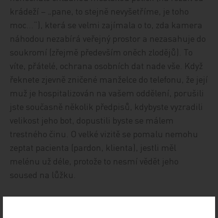
krádeží – „pane, to stejně nevyšetříme, je toho
moc…“), která se velmi zajímala o to, zda kamera
náhodou nezabírá veřejný prostor a nezasahuje do
soukromí (zřejmě především oněch zlodějů). To
víte, přátelé, ochrana osobních dat nade vše. Když
řeknete zjevně zničené manželce do telefonu, že její
muž je hospitalizován na vašem oddělení, porušili
jste současně několik předpisů, kdybyste vyzradili
velikost jeho bot, dopustili byste se málem
trestného činu. O velké vizitě se pomalu nemohu
zeptat pacienta (pardon, klienta), jestli měl
melénu už déle, protože to nesmí vědět jeho
soused na lůžku.
Ale naše příjmy se budou vystavovat na internetu.
Na rozdíl od třeba pánů poslanců (já sem politiku