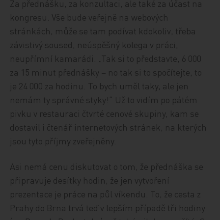
Za přednášku, za konzultaci, ale také za účast na
kongresu. Vše bude veřejně na webových
stránkách, může se tam podívat kdokoliv, třeba
závistivý soused, neúspěšný kolega v práci,
neupřímní kamarádi. „Tak si to představte, 6 000
za 15 minut přednášky – no tak si to spočítejte, to
je 24 000 za hodinu. To bych uměl taky, ale jen
nemám ty správné styky!“ Už to vidím po pátém
pivku v restauraci čtvrté cenové skupiny, kam se
dostavil i čtenář internetových stránek, na kterých
jsou tyto příjmy zveřejněny.
Asi nemá cenu diskutovat o tom, že přednáška se
připravuje desítky hodin, že jen vytvoření
prezentace je práce na půl víkendu. To, že cesta z
Prahy do Brna trvá teď v lepším případě tři hodiny