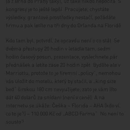
(a z Brna do Prahy taky), už také nikdo nepočítá. S
kongresy je to ještě lepší. Pracujete, chystáte
výsledky, grantové prostředky nestačí, požádáte
firmu a pak letíte na tři dny do Orlanda na Floridě.
Kdo tam byl, potvrdí, že opravdu není o co stát. Se
dvěma přestupy 20 hodin v letadle tam, sedm
hodin časový posun, prezentace, vyslechnete pár
přednášek a letíte zase 20 hodin zpět. Bydlíte ale v
Marriottu, protože to je firemní „policy“, nemohou
vás uložit do motelu, který by stačil, a „king size
bed“ širokou 180 cm nevyužijete, zato je vám líto
dát 40 dolarů za snídani (není v ceně). A na
internetu se ukáže: Češka – Florida – AHA (kdo ví,
co to je?) – 110 000 Kč od „ABCD Farma“. No není to
sousto?