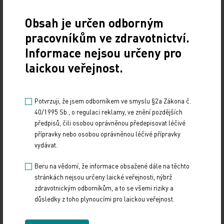
fakt nechci tahat, ale vždycky mě něco tak
Obsah je určen odborným
naštve…), kteří hlasovali, ale nevěděli, o čem,
pracovníkům ve zdravotnictví.
takže museli celé hlasování za dva dny zopakovat.
Informace nejsou určeny pro
Všichni žijeme pod dohledem „velkého bratra“.
Náš pohyb se vysleduje podle mobilního telefonu,
laickou veřejnost.
výběrů v bankomatech. Je to prostě tak. Ani já se
nesnažím něco skrývat. Jezdím v Audi, bydlím ve
Potvrzuji, že jsem odborníkem ve smyslu §2a Zákona č.
větším domě, na zahradě bazén. (Trochu mě spíš
40/1995 Sb., o regulaci reklamy, ve znění pozdějších
trápí, že minimálně část tohoto „vyššího
předpisů, čili osobou oprávněnou předepisovat léčivé
standardu“ není v souvislosti s mou medicínskou
přípravky nebo osobou oprávněnou léčivé přípravky
vydávat.
kariérou, ale spíš se snažením dalších členů
rodiny.)
Beru na vědomí, že informace obsažené dále na těchto
stránkách nejsou určeny laické veřejnosti, nýbrž
To, že si kdokoliv bude číst bez jakéhokoliv
zdravotnickým odborníkům, a to se všemi riziky a
důsledky z toho plynoucími pro laickou veřejnost.
komentáře a vysvětlení o tom, na kolik si cení
spolupráce se mnou ta či ona farmaceutická firma