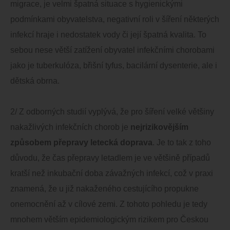
migrace, je velmi špatná situace s hygienickými
podmínkami obyvatelstva, negativní roli v šíření některých
infekcí hraje i nedostatek vody či její špatná kvalita. To
sebou nese větší zatížení obyvatel infekčními chorobami
jako je tuberkulóza, břišní tyfus, bacilární dysenterie, ale i
dětská obrna.
2/ Z odborných studií vyplývá, že pro šíření velké většiny
nakažlivých infekčních chorob je
nejrizikovějším
způsobem přepravy letecká doprava
. Je to tak z toho
důvodu, že čas přepravy letadlem je ve většině případů
kratší než inkubační doba závažných infekcí, což v praxi
znamená, že u již nakaženého cestujícího propukne
onemocnění až v cílové zemi. Z tohoto pohledu je tedy
mnohem větším epidemiologickým rizikem pro Českou