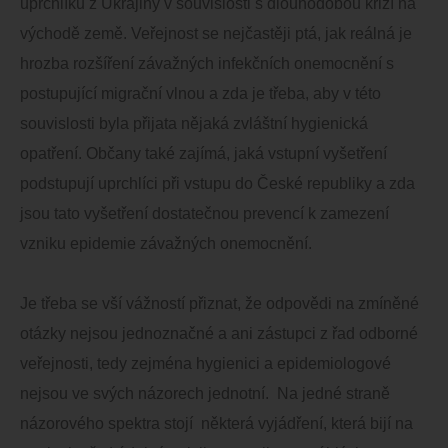
uprchlíků z Ukrajiny v souvislosti s dlouhodobou krizí na
východě země. Veřejnost se nejčastěji ptá, jak reálná je
hrozba rozšíření závažných infekčních onemocnění s
postupující migrační vlnou a zda je třeba, aby v této
souvislosti byla přijata nějaká zvláštní hygienická
opatření. Občany také zajímá, jaká vstupní vyšetření
podstupují uprchlíci při vstupu do České republiky a zda
jsou tato vyšetření dostatečnou prevencí k zamezení
vzniku epidemie závažných onemocnění.
Je třeba se vší vážností přiznat, že odpovědi na zmíněné
otázky nejsou jednoznačné a ani zástupci z řad odborné
veřejnosti, tedy zejména hygienici a epidemiologové
nejsou ve svých názorech jednotní. Na jedné straně
názorového spektra stojí některá vyjádření, která bijí na