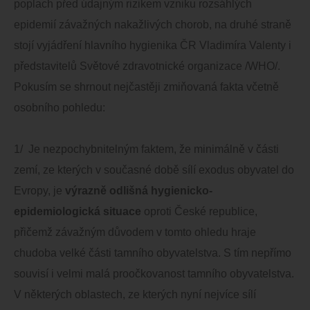
poplach před údajným rizikem vzniku rozsáhlých
epidemií závažných nakažlivých chorob, na druhé straně
stojí vyjádření hlavního hygienika ČR Vladimíra Valenty i
představitelů Světové zdravotnické organizace /WHO/.
Pokusím se shrnout nejčastěji zmiňovaná fakta včetně
osobního pohledu:
1/ Je nezpochybnitelným faktem, že minimálně v části
zemí, ze kterých v současné době sílí exodus obyvatel do
Evropy, je
výrazně odlišná hygienicko-
epidemiologická situace
oproti České republice,
přičemž závažným důvodem v tomto ohledu hraje
chudoba velké části tamního obyvatelstva. S tím nepřímo
souvisí i velmi malá proočkovanost tamního obyvatelstva.
V některých oblastech, ze kterých nyní nejvíce sílí