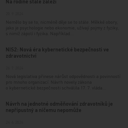
Na rodině stále záleží
20. 9. 2024
Nemělo by se to, nicméně děje se to stále. Měkké obory,
jako je psychologie nebo ekonomie, užívají pojmy z fyziky,
s nimiž zápolí i fyzika. Například…
NIS2: Nová éra kybernetické bezpečnosti ve
zdravotnictví
26. 7. 2024
Nová legislativa přinese nárůst odpovědnosti a povinností
pro mnoho organizací. Návrh novely zákona
o kybernetické bezpečnosti schválila 17. 7. vláda…
Návrh na jednotné odměňování zdravotníků je
nepřípustný a ničemu nepomůže
24. 6. 2024