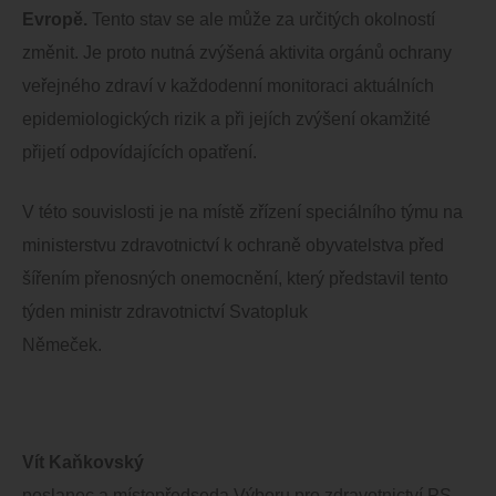
Evropě.
Tento stav se ale může za určitých okolností
změnit. Je proto nutná zvýšená aktivita orgánů ochrany
veřejného zdraví v každodenní monitoraci aktuálních
epidemiologických rizik a při jejích zvýšení okamžité
přijetí odpovídajících opatření.
V této souvislosti je na místě zřízení speciálního týmu na
ministerstvu zdravotnictví k ochraně obyvatelstva před
šířením přenosných onemocnění, který představil tento
týden ministr zdravotnictví Svatopluk
Němeček.
Vít Kaňkovský
poslanec a místopředseda Výboru pro zdravotnictví PS