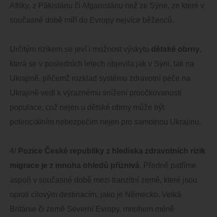
Afriky, z Pákistánu či Afganistánu než ze Sýrie, ze které v
současné době míří do Evropy nejvíce běženců.
Určitým rizikem se jeví i možnost výskytu
dětské obrny
,
která se v posledních letech objevila jak v Sýrii, tak na
Ukrajině, přičemž rozklad systému zdravotní péče na
Ukrajině vedl k výraznému snížení proočkovanosti
populace, což nejen u dětské obrny může být
potenciálním nebezpečím nejen pro samotnou Ukrajinu.
4/
Pozice České republiky z hlediska zdravotních rizik
migrace je z mnoha ohledů příznivá
. Předně patříme
aspoň v současné době mezi tranzitní země, které jsou
oproti cílovým destinacím, jako je Německo, Velká
Británie či země Severní Evropy, mnohem méně