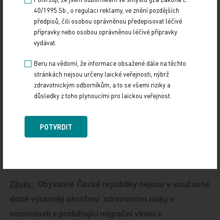
dysenterii a břišní tyfus,
40/1995 Sb., o regulaci reklamy, ve znění pozdějších
předpisů, čili osobou oprávněnou předepisovat léčivé
- vyšetření BWR (Bordetova-Wassermannova reakce
přípravky nebo osobou oprávněnou léčivé přípravky
používaná ke zjišťování pohlavních nemocí), případně
vydávat.
jiné, se stejnou výpovědní hodnotou,
Beru na vědomí, že informace obsažené dále na těchto
- dle potřeby je indikováno další vyšetření podle
stránkách nejsou určeny laické veřejnosti, nýbrž
požadavku lékaře.
zdravotnickým odborníkům, a to se všemi riziky a
důsledky z toho plynoucími pro laickou veřejnost.
Vyšetření cizinců je prováděno nejpozději do 72 hodin od
zadržení. Samotné vstupní vyšetření trvá cca 30 minut.
Celkové výsledky vyšetření pacienta jsou známé do 3 až
POTVRDIT
7 dnů po obdržení celkových výsledků. /zdroj –
ministerstvo vnitra/
Závěr:
Obyvatelé České republiky nejsou v současné
době výrazněji ohroženi zdravotními riziky v
souvislosti s probíhající migrační vlnou v