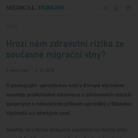
Přeskočit na obsah
Články
Hrozí nám zdravotní rizika ze
současné migrační vlny?
5 minut čtení
6. 10. 2015
S postupující uprchlickou krizí v Evropě slýcháme
mnohdy protichůdné informace o zdravotních rizicích
spojených s nekončícím přílivem uprchlíků z Blízkého
Východu a z afrických zemí.
Mnohdy se v těchto diskuzích zapomíná na možný příliv