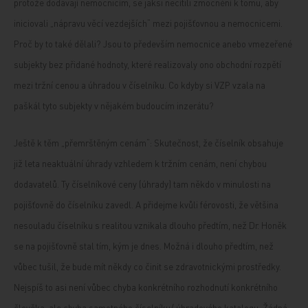
protože dodávají nemocnicím, se jaksi necítili zmocnění k tomu, aby
iniciovali „nápravu věcí vezdejších“ mezi pojišťovnou a nemocnicemi.
Proč by to také dělali? Jsou to především nemocnice anebo vmezeřené
subjekty bez přidané hodnoty, které realizovaly ono obchodní rozpětí
mezi tržní cenou a úhradou v číselníku. Co kdyby si VZP vzala na
paškál tyto subjekty v nějakém budoucím inzerátu?
Ještě k těm „přemrštěným cenám“: Skutečnost, že číselník obsahuje
již leta neaktuální úhrady vzhledem k tržním cenám, není chybou
dodavatelů. Ty číselníkové ceny (úhrady) tam někdo v minulosti na
pojišťovně do číselníku zavedl. A přidejme kvůli férovosti, že většina
nesouladu číselníku s realitou vznikala dlouho předtím, než Dr. Honěk
se na pojišťovně stal tím, kým je dnes. Možná i dlouho předtím, než
vůbec tušil, že bude mít někdy co činit se zdravotnickými prostředky.
Nejspíš to asi není vůbec chyba konkrétního rozhodnutí konkrétního
člověka, ale chyba samotného číselníku/ úhradového katalogu. Žádná