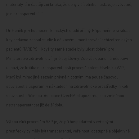
materiály, tím častěji zní kritika, že ceny v číselníku nastavuje svévolně,
je netransparentní...“
Dr. Honěk je v hodnocení klinických studií přísný. Připomeňme si situaci,
kdy nedávno zepsul studie k dálkovému monitorování schizofrenických
pacientů ITAREPS, i když ty samé studie byly „dost dobré“ pro
Ministerstvo zdravotnictví i jiné pojišťovny. Zde však panu náměstkovi
uchází, že kritika netransparentnosti procesů kolem číselníku VZP,
který byl mimo jiné seznán právně nicotným, má pouze časovou
souvislost s úsporami v nákladech na zdravotnické prostředky, nikoli
souvislost příčinnou. Asociace CzechMed upozorňuje na zmíněnou
netransparentnost již delší dobu.
Výtkou vůči procesům VZP je, že při hospodaření s veřejnými
prostředky by měly být transparentní, veřejnosti dostupné a objektivně