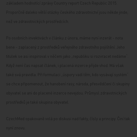
základem hodnotící zprávy Country report Czech Republic 2015.
Proporčně daleko větší otázky českého zdravotnictví jsou někde jinde,
než ve zdravotnických prostředcích.
Po osobních invektivách v článku z února, máme nyní inzerát - nota
bene - zaplacený z prostředků veřejného zdravotního pojištění. Jeho
titulek se asi inspiroval v něčem jako „republiku si rozvracet nedáme“.
Když není čas napsat článek, i placená inzerce přijde vhod. Má však
také svá pravidla. Při formulaci „úspory vadí těm, kdo vysávají systém“
se chce připomenout, že hanobení rasy, národa, přesvědčení či skupiny
obyvatel se ani do placené inzerce nevejdou. Průmysl zdravotnických
prostředků je také skupina obyvatel.
CzechMed opakovaně volá po diskusi nad fakty, čísly a principy. Činí tak
nyní znovu.