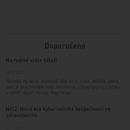
Doporučené
Na rodině stále záleží
20. 9. 2024
Nemělo by se to, nicméně děje se to stále. Měkké obory,
jako je psychologie nebo ekonomie, užívají pojmy z fyziky,
s nimiž zápolí i fyzika. Například…
NIS2: Nová éra kybernetické bezpečnosti ve
zdravotnictví
26. 7. 2024