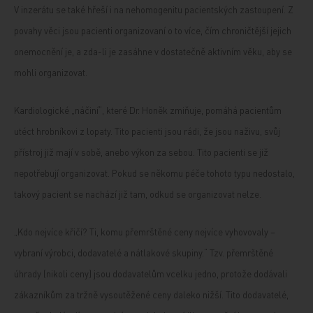
V inzerátu se také hřeší i na nehomogenitu pacientských zastoupení. Z
povahy věci jsou pacienti organizovaní o to více, čím chroničtější jejich
onemocnění je, a zda-li je zasáhne v dostatečně aktivním věku, aby se
mohli organizovat.
Kardiologické „náčiní“, které Dr. Honěk zmiňuje, pomáhá pacientům
utéct hrobníkovi z lopaty. Tito pacienti jsou rádi, že jsou naživu, svůj
přístroj již mají v sobě, anebo výkon za sebou. Tito pacienti se již
nepotřebují organizovat. Pokud se někomu péče tohoto typu nedostalo,
takový pacient se nachází již tam, odkud se organizovat nelze.
„Kdo nejvíce křičí? Ti, komu přemrštěné ceny nejvíce vyhovovaly –
vybraní výrobci, dodavatelé a nátlakové skupiny.“ Tzv. přemrštěné
úhrady (nikoli ceny) jsou dodavatelům vcelku jedno, protože dodávali
zákazníkům za tržně vysoutěžené ceny daleko nižší. Tito dodavatelé,