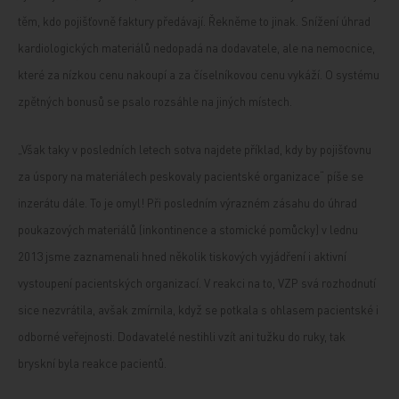
těm, kdo pojišťovně faktury předávají. Řekněme to jinak. Snížení úhrad
kardiologických materiálů nedopadá na dodavatele, ale na nemocnice,
které za nízkou cenu nakoupí a za číselníkovou cenu vykáží. O systému
zpětných bonusů se psalo rozsáhle na jiných místech.
„Však taky v posledních letech sotva najdete příklad, kdy by pojišťovnu
za úspory na materiálech peskovaly pacientské organizace“ píše se
inzerátu dále. To je omyl! Při posledním výrazném zásahu do úhrad
poukazových materiálů (inkontinence a stomické pomůcky) v lednu
2013 jsme zaznamenali hned několik tiskových vyjádření i aktivní
vystoupení pacientských organizací. V reakci na to, VZP svá rozhodnutí
sice nezvrátila, avšak zmírnila, když se potkala s ohlasem pacientské i
odborné veřejnosti. Dodavatelé nestihli vzít ani tužku do ruky, tak
bryskní byla reakce pacientů.