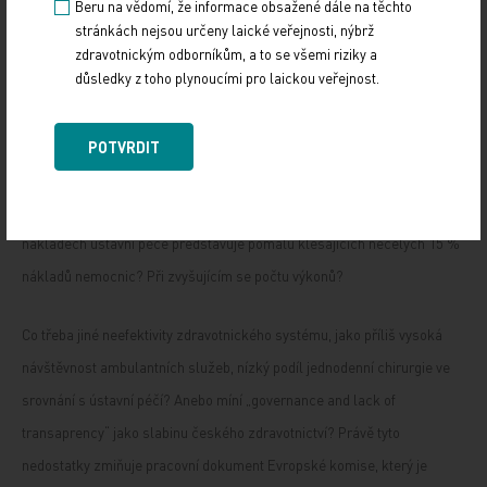
Beru na vědomí, že informace obsažené dále na těchto
VZP označit kohokoli, koho živobytím jsou výrobky anebo služby, které
stránkách nejsou určeny laické veřejnosti, nýbrž
zdravotnickým odborníkům, a to se všemi riziky a
se hradí z veřejného zdravotního pojištění, za „vysávatele“?
důsledky z toho plynoucími pro laickou veřejnost.
Ta ostrým jazykem formulovaná neadresnost inzerátu je hůl s dvěma
konci. Kdože tady co „vysává“? Dodavatelé? Pouze někteří? Je to celý
POTVRDIT
segment zdravotnických prostředků, který v poukazech představuje již
pár let stagnující necelá tři procenta nákladů pojišťoven? Anebo který v
nákladech ústavní péče představuje pomalu klesajících necelých 15 %
nákladů nemocnic? Při zvyšujícím se počtu výkonů?
Co třeba jiné neefektivity zdravotnického systému, jako příliš vysoká
návštěvnost ambulantních služeb, nízký podíl jednodenní chirurgie ve
srovnání s ústavní péčí? Anebo míní „governance and lack of
transaprency“ jako slabinu českého zdravotnictví? Právě tyto
nedostatky zmiňuje pracovní dokument Evropské komise, který je