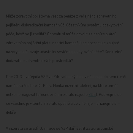
Může zdravotní pojišťovna vést za peníze z veřejného zdravotního
pojištění diskreditační kampaň vůči účastníkům systému poskytování
péče, když se jí znelíbí? Opravdu si může dovolit za peníze plátců
zdravotního pojištění platit inzertní kampaň, kde prezentuje zaujaté
názory a poškozuje účastníky systému poskytování péče? Konkrétně
dodavatele zdravotnických prostředků?
Dne 23. 3. uveřejnila VZP ve Zdravotnických novinách s podpisem i tváří
náměstka ředitele Dr. Petra Hoňka inzertní sdělení, na které téměř
nelze nereagovat (přesné znění inzerátu najdete
ZDE
). Podívejme se,
co všechno je v tomto inzerátu špatně a co v něm je – přiznejme si –
dobře.
V inzerátu se uvádí: „Čím více se VZP daří šetřit za zdravotnické