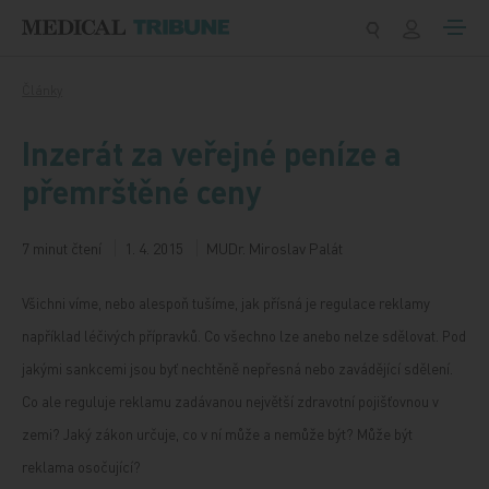
Přeskočit na obsah
Články
Inzerát za veřejné peníze a
přemrštěné ceny
7 minut čtení
1. 4. 2015
MUDr. Miroslav Palát
Všichni víme, nebo alespoň tušíme, jak přísná je regulace reklamy
například léčivých přípravků. Co všechno lze anebo nelze sdělovat. Pod
jakými sankcemi jsou byť nechtěně nepřesná nebo zavádějící sdělení.
Co ale reguluje reklamu zadávanou největší zdravotní pojišťovnou v
zemi? Jaký zákon určuje, co v ní může a nemůže být? Může být
reklama osočující?