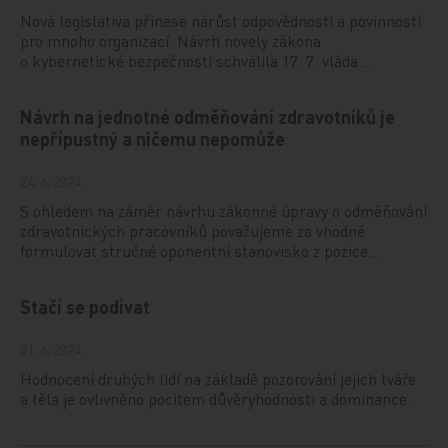
Nová legislativa přinese nárůst odpovědnosti a povinností
pro mnoho organizací. Návrh novely zákona
o kybernetické bezpečnosti schválila 17. 7. vláda…
Návrh na jednotné odměňování zdravotníků je
nepřípustný a ničemu nepomůže
24. 6. 2024
S ohledem na záměr návrhu zákonné úpravy o odměňování
zdravotnických pracovníků považujeme za vhodné
formulovat stručné oponentní stanovisko z pozice…
Stačí se podívat
21. 6. 2024
Hodnocení druhých lidí na základě pozorování jejich tváře
a těla je ovlivněno pocitem důvěryhodnosti a dominance.