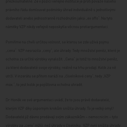
přezkoumatelné. Že v pozici veřejné instituce je proti povaze našeho
právního řádu domlouvat podmínky úhrad individuálně s jednotlivými
dodavateli anebo jednostranně rozhodnutím jaksi „ex offo“. Na tyto
námitky VZP nikdy veřejně neposkytla věcnou protiargumentaci.
Pomiňme na chvíli určitou volnost, se kterou se zde užívá pojmu
„cena“. VZP nesrazila „ceny“, ale úhrady. Tedy množství peněz, které je
ochotna za určité výrobky vynaložit. „Cena“ je totiž to množství peněz,
za které dodavatelé svoje výrobky, reálně na trhu prodají. Kolik za ně
utrží. V inzerátu se přitom naráží na „číselníkové ceny“, tedy „VZP
max.“, to jest kolik je pojišťovna ochotna uhradit.
Dr. Honěk ve své argumentaci uvádí, že to jsou právě dodavatelé,
kterým VZP díky úsporným krokům snížila úhrady. To je velký omyl!
Dodavatelé již dávno prodávají svým zákazníkům – nemocnicím – tyto
výrobky za „ceny“ nižší, než úhrady v číselníku. VZP nyní snížila úhrady