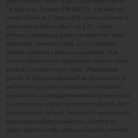
jednu špatnou zprávu a pár trochu lepších zpráv.
Ta špatná je, že zákon 378/2007 Sb. o léčivech po
novele účinné od 1. ledna 2018 stanoví povinnost e-
preskripce každému lékaři, viz § 80: „Léčivé
přípravky předepisují podle své odbornosti lékaři
poskytující zdravotní služby, a to na lékařský
předpis vystavený v elektronické podobě.“ Kde
vezmou lékaři peníze na počítače či školení v jejich
používání, to zákon nijak neřeší. Předpokládá
patrně, že většina podnikatelů ve zdravotnictví již
počítač má a používá (například pro vykazování
pojišťovnám), každopádně elektronická preskripce
se stane novou součástí provozních nákladů všech
zdravotnických zařízení, smluvních i nesmluvních,
stejně jako poplatky za elektřinu, odměny za
vedení účetnictví nebo platby za členství v Komoře.