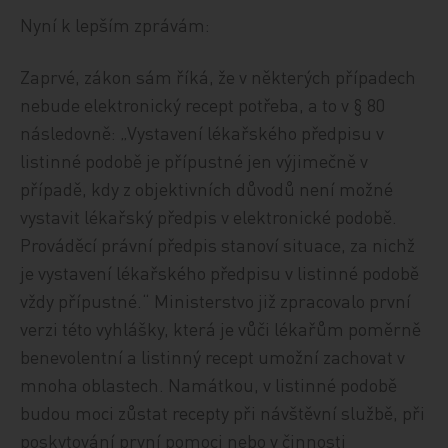
Nyní k lepším zprávám:
Zaprvé, zákon sám říká, že v některých případech
nebude elektronický recept potřeba, a to v § 80
následovně: „Vystavení lékařského předpisu v
listinné podobě je přípustné jen výjimečně v
případě, kdy z objektivních důvodů není možné
vystavit lékařský předpis v elektronické podobě.
Prováděcí právní předpis stanoví situace, za nichž
je vystavení lékařského předpisu v listinné podobě
vždy přípustné.“ Ministerstvo již zpracovalo první
verzi této vyhlášky, která je vůči lékařům poměrně
benevolentní a listinný recept umožní zachovat v
mnoha oblastech. Namátkou, v listinné podobě
budou moci zůstat recepty při návštěvní službě, při
poskytování první pomoci nebo v činnosti