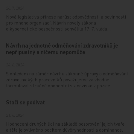
26. 7. 2024
Nová legislativa přinese nárůst odpovědnosti a povinností
pro mnoho organizací. Návrh novely zákona
o kybernetické bezpečnosti schválila 17. 7. vláda…
Návrh na jednotné odměňování zdravotníků je
nepřípustný a ničemu nepomůže
24. 6. 2024
S ohledem na záměr návrhu zákonné úpravy o odměňování
zdravotnických pracovníků považujeme za vhodné
formulovat stručné oponentní stanovisko z pozice…
Stačí se podívat
21. 6. 2024
Hodnocení druhých lidí na základě pozorování jejich tváře
a těla je ovlivněno pocitem důvěryhodnosti a dominance.