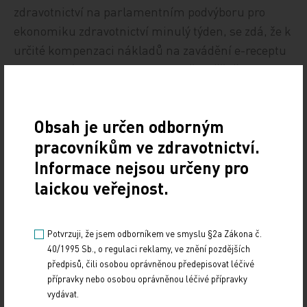
zdravotnictví na parlamentním podvýboru pro
ekonomiku zdravotnictví minulý týden, se zdá, že k
určité kompenzaci nákladů na zavádění e-receptu
do ordinací dojde touto cestou. Předběžně byl
zmíněn příspěvek na elektronizaci ve výši 1,70 Kč
za recept.
Obsah je určen odborným
Jistou útěchou tedy může být, že na rozdíl od
pracovníkům ve zdravotnictví.
hostinských či stánkařů, kterým na EET nepřispěl
Informace nejsou určeny pro
nikdo, dostanou lékaři na e-recepty alespoň nějaký
laickou veřejnost.
příspěvek, a to cestou úhradové vyhlášky z
rozpočtu zdravotních pojišťoven.
Potvrzuji, že jsem odborníkem ve smyslu §2a Zákona č.
40/1995 Sb., o regulaci reklamy, ve znění pozdějších
Zdroj: PwC Legal
předpisů, čili osobou oprávněnou předepisovat léčivé
přípravky nebo osobou oprávněnou léčivé přípravky
PRACOVNÍ PRÁVO
vydávat.