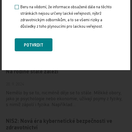
Sdílejte článek
Beru na vědomí, že informace obsažené dále na těchto
stránkách nejsou určeny laické veřejnosti, nýbrž
zdravotnickým odborníkům, a to se všemi riziky a
důsledky z toho plynoucími pro laickou veřejnost.
POTVRDIT
Doporučené
Na rodině stále záleží
20. 9. 2024
Nemělo by se to, nicméně děje se to stále. Měkké obory,
jako je psychologie nebo ekonomie, užívají pojmy z fyziky,
s nimiž zápolí i fyzika. Například…
NIS2: Nová éra kybernetické bezpečnosti ve
zdravotnictví