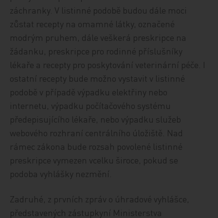
záchranky. V listinné podobě budou dále moci
zůstat recepty na omamné látky, označené
modrým pruhem, dále veškerá preskripce na
žádanku, preskripce pro rodinné příslušníky
lékaře a recepty pro poskytování veterinární péče. I
ostatní recepty bude možno vystavit v listinné
podobě v případě výpadku elektřiny nebo
internetu, výpadku počítačového systému
předepisujícího lékaře, nebo výpadku služeb
webového rozhraní centrálního úložiště. Nad
rámec zákona bude rozsah povolené listinné
preskripce vymezen vcelku široce, pokud se
podoba vyhlášky nezmění.
Zadruhé, z prvních zpráv o úhradové vyhlášce,
představených zástupkyní Ministerstva