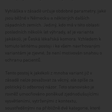
Vyhláška v zásadě určuje obdobné parametry, jaké
jsou běžné v Německu a některých dalších
západních zemích. Jediný, kdo má v této oblasti
posledních několik let výhrady, ať je varianta
jakákoli, je Česká lékařská komora. Vzhledem k
tomuto letitému postoji i ke všem navrhovaným
variantám je zjevné, že není motivován snahou o
ochranu pacientů.
Tento postoj k jakékoli z mnoha variant již v
zásadě nelze považovat za věcný, ale spíše za
politický či odborový názor. Toto stanovisko je
rovněž umocňováno poněkud zjednodušujícími
vysvětleními, vytrženými z kontextu,
soustředěnými na přibližně dvě kategorie, které