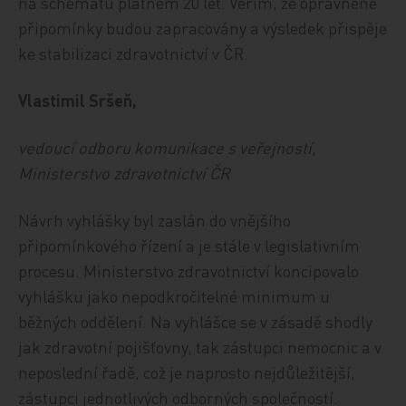
na schématu platném 20 let. Věřím, že oprávněné
připomínky budou zapracovány a výsledek přispěje
ke stabilizaci zdravotnictví v ČR.
Vlastimil Sršeň,
vedoucí odboru komunikace s veřejností,
Ministerstvo zdravotnictví ČR
Návrh vyhlášky byl zaslán do vnějšího
připomínkového řízení a je stále v legislativním
procesu. Ministerstvo zdravotnictví koncipovalo
vyhlášku jako nepodkročitelné minimum u
běžných oddělení. Na vyhlášce se v zásadě shodly
jak zdravotní pojišťovny, tak zástupci nemocnic a v
neposlední řadě, což je naprosto nejdůležitější,
zástupci jednotlivých odborných společností.