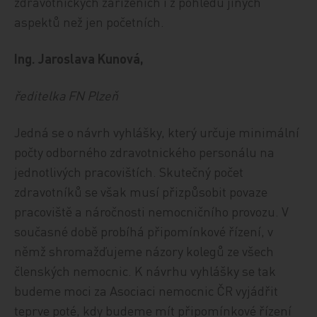
zdravotnických zařízeních i z pohledu jiných
aspektů než jen početních.
Ing. Jaroslava Kunová,
ředitelka FN Plzeň
Jedná se o návrh vyhlášky, který určuje minimální
počty odborného zdravotnického personálu na
jednotlivých pracovištích. Skutečný počet
zdravotníků se však musí přizpůsobit povaze
pracoviště a náročnosti nemocničního provozu. V
současné době probíhá připomínkové řízení, v
němž shromažďujeme názory kolegů ze všech
členských nemocnic. K návrhu vyhlášky se tak
budeme moci za Asociaci nemocnic ČR vyjádřit
teprve poté, kdy budeme mít připomínkové řízení