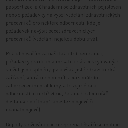
pasportizací a úhradami od zdravotních pojišťoven
nebo s požadavky na vyšší vzdělání zdravotnických
pracovníků pro některé odbornosti, kde je
požadavek navýšit počet zdravotnických
pracovníků (vzdělání nějakou dobu trvá).
Pokud hovořím za naši fakultní nemocnici,
požadavky pro druh a rozsah u nás poskytovaných
služeb jsou splněny, jsou však jistě zdravotnická
zařízení, která mohou mít s personálním
zabezpečením problémy, a to zejména u
odborností, u nichž víme, že v nich odborníků
dostatek není (např. anesteziologové či
neonatologové).
Dopady snižování počtu zejména lékařů se mohou