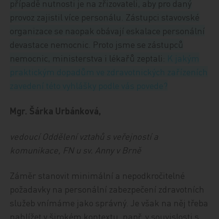
případě nutnosti je na zřizovateli, aby pro daný
provoz zajistil více personálu. Zástupci stavovské
organizace se naopak obávají eskalace personální
devastace nemocnic. Proto jsme se zástupců
nemocnic, ministerstva i lékařů zeptali:
K jakým
praktickým dopadům ve zdravotnických zařízeních
zavedení této vyhlášky podle vás povede?
Mgr. Šárka Urbánková,
vedoucí Oddělení vztahů s veřejností a
komunikace, FN u sv. Anny v Brně
Záměr stanovit minimální a nepodkročitelné
požadavky na personální zabezpečení zdravotních
služeb vnímáme jako správný. Je však na něj třeba
nahlížet v širokém kontextu, např. v souvislosti s