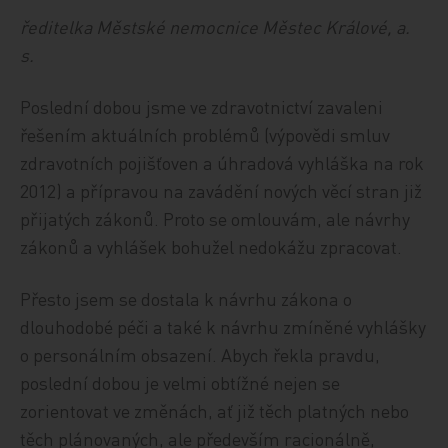
ředitelka Městské nemocnice Městec Králové, a.
s.
Poslední dobou jsme ve zdravotnictví zavaleni
řešením aktuálních problémů (výpovědi smluv
zdravotních pojišťoven a úhradová vyhláška na rok
2012) a přípravou na zavádění nových věcí stran již
přijatých zákonů. Proto se omlouvám, ale návrhy
zákonů a vyhlášek bohužel nedokážu zpracovat.
Přesto jsem se dostala k návrhu zákona o
dlouhodobé péči a také k návrhu zmíněné vyhlášky
o personálním obsazení. Abych řekla pravdu,
poslední dobou je velmi obtížné nejen se
zorientovat ve změnách, ať již těch platných nebo
těch plánovaných, ale především racionálně,