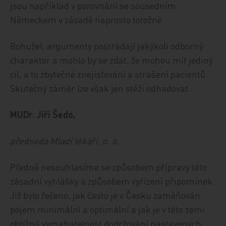
jsou například v porovnání se sousedním
Německem v zásadě naprosto totožné.
Bohužel, argumenty postrádají jakýkoli odborný
charakter a mohlo by se zdát, že mohou mít jediný
cíl, a to zbytečné znejisťování a strašení pacientů.
Skutečný záměr lze však jen stěží odhadovat.
MUDr. Jiří Šedo,
předseda Mladí lékaři, o. s.
Předně nesouhlasíme se způsobem přípravy této
zásadní vyhlášky a způsobem vyřízení připomínek.
Již bylo řečeno, jak často je v Česku zaměňován
pojem minimální a optimální a jak je v této zemi
obtížná vymahatelnost dodržování nastavených