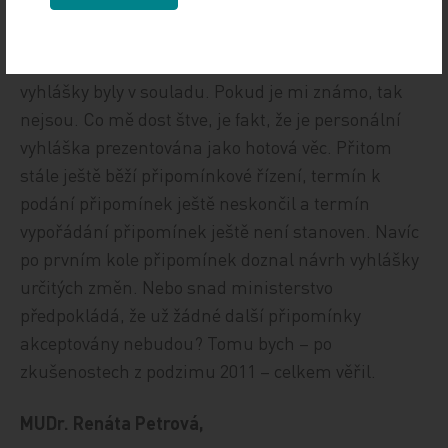
dělá levá. Stále totiž platí i jiná vyhláška – Seznam
zdravotních výkonů –, a ta také obsahuje
personální požadavky. Bylo by logické, aby tyto dvě
vyhlášky byly v souladu. Pokud je mi známo, tak
nejsou. Co mě dost štve, je fakt, že je personální
vyhláška prezentována jako hotová věc. Přitom
stále ještě běží připomínkové řízení, termín k
podání připomínek ještě neskončil a termín
vypořádání připomínek ještě není stanoven. Navíc
po prvním kole připomínek doznal návrh vyhlášky
určitých změn. Nebo snad ministerstvo
předpokládá, že už žádné další připomínky
akceptovány nebudou? Tomu bych – po
zkušenostech z podzimu 2011 – celkem věřil.
MUDr. Renáta Petrová,