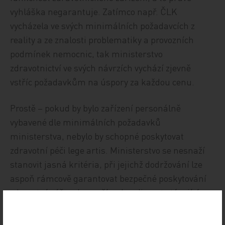
vyhláška negarantuje. Zatímco např. ČLK
vycházela ve svých minimálních požadavcích z
reality a ze znalosti problematiky a provozních
podmínek nemocnic, tak ministerstvo
zdravotnictví ve svých návrzích vychází zjevně
vstříc požadavkům na úspory za každou cenu.
Prostě – pokud by bylo zařízení personálně
vybavené dle minimálních požadavků
ministerstva, nebylo by schopné poskytovat
zdravotní péči lege artis. Ministerstvo se nesnaží
stanovit jasná kritéria, při jejichž dodržování lze
aspoň rámcově garantovat bezpečné poskytování
zdravotní péče, ale snaží se legalizovat stávající
marasmus.