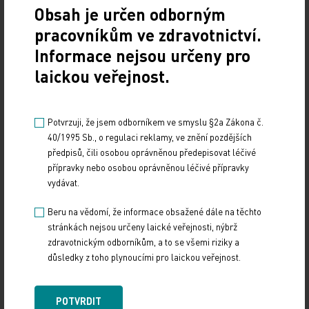
Dalším problémem je skutečnost, že vyhláška sice
Obsah je určen odborným
říká, že personální vybavení musí být zajištěno
pracovníkům ve zdravotnictví.
nad rámec vyhlášky v případě, že to rozsah
Informace nejsou určeny pro
poskytovaných služeb vyžaduje, neexistuje však
laickou veřejnost.
odpovědnost managementů nemocnic to zajistit.
Máme velké obavy, že za případné následky
Potvrzuji, že jsem odborníkem ve smyslu §2a Zákona č.
40/1995 Sb., o regulaci reklamy, ve znění pozdějších
(neposkytnutí péče lege artis, zanedbání péče atp.)
předpisů, čili osobou oprávněnou předepisovat léčivé
by nebyli postihováni skuteční viníci, ale ti lékaři,
přípravky nebo osobou oprávněnou léčivé přípravky
kteří by měli smůlu, že byli v inkriminované době
vydávat.
na pracovišti. Že se budou ředitelé nemocnic
Beru na vědomí, že informace obsažené dále na těchto
pokoušet vyhlášku využít (nebo spíše zneužít), je
stránkách nejsou určeny laické veřejnosti, nýbrž
zřejmé. Napovídá to prohlášení dr. Ludvíka –
zdravotnickým odborníkům, a to se všemi riziky a
ředitele největší české nemocnice.
důsledky z toho plynoucími pro laickou veřejnost.
Na ministerstvu navíc zřejmě pravá ruka neví, co
POTVRDIT