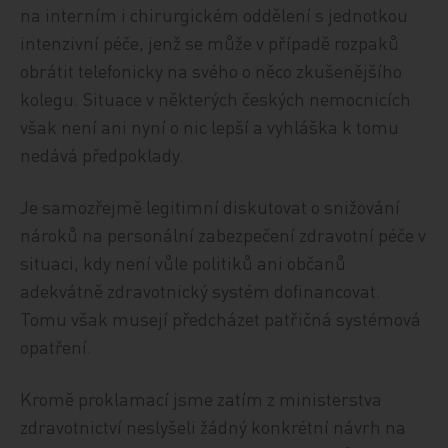
na interním i chirurgickém oddělení s jednotkou
intenzivní péče, jenž se může v případě rozpaků
obrátit telefonicky na svého o něco zkušenějšího
kolegu. Situace v některých českých nemocnicích
však není ani nyní o nic lepší a vyhláška k tomu
nedává předpoklady.
Je samozřejmě legitimní diskutovat o snižování
nároků na personální zabezpečení zdravotní péče v
situaci, kdy není vůle politiků ani občanů
adekvátně zdravotnický systém dofinancovat.
Tomu však musejí předcházet patřičná systémová
opatření.
Kromě proklamací jsme zatím z ministerstva
zdravotnictví neslyšeli žádný konkrétní návrh na