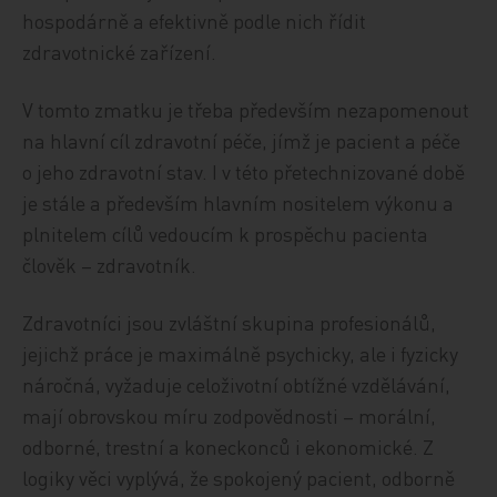
hospodárně a efektivně podle nich řídit
zdravotnické zařízení.
V tomto zmatku je třeba především nezapomenout
na hlavní cíl zdravotní péče, jímž je pacient a péče
o jeho zdravotní stav. I v této přetechnizované době
je stále a především hlavním nositelem výkonu a
plnitelem cílů vedoucím k prospěchu pacienta
člověk – zdravotník.
Zdravotníci jsou zvláštní skupina profesionálů,
jejichž práce je maximálně psychicky, ale i fyzicky
náročná, vyžaduje celoživotní obtížné vzdělávání,
mají obrovskou míru zodpovědnosti – morální,
odborné, trestní a koneckonců i ekonomické. Z
logiky věci vyplývá, že spokojený pacient, odborně