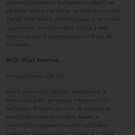
systematický přesun kompetencí z lékařů na
zdravotní sestry a ze sester na nižší pracovníky.
Taktéž zátěž lékařů výstižně popsaná termínem
„papírování“ se kontinuálně zvyšuje a opět
neexistuje žádný systematický návrh pro její
snižování.
MUDr. Miloš Voleman,
místopředseda LOK‑SČL
Návrh personální vyhlášky dává prostor k
omezování počtu personálu v nemocničních
zařízeních. Problém je v tom, že vyhláška je
koncipována jako minimální. Avšak i v
minimálním vybavení musí být zachována
funkčnost zdravotnického zařízení, a to právě