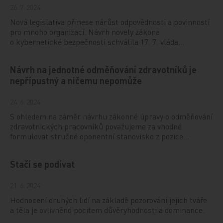
26. 7. 2024
Nová legislativa přinese nárůst odpovědnosti a povinností
pro mnoho organizací. Návrh novely zákona
o kybernetické bezpečnosti schválila 17. 7. vláda…
Návrh na jednotné odměňování zdravotníků je
nepřípustný a ničemu nepomůže
24. 6. 2024
S ohledem na záměr návrhu zákonné úpravy o odměňování
zdravotnických pracovníků považujeme za vhodné
formulovat stručné oponentní stanovisko z pozice…
Stačí se podívat
21. 6. 2024
Hodnocení druhých lidí na základě pozorování jejich tváře
a těla je ovlivněno pocitem důvěryhodnosti a dominance.