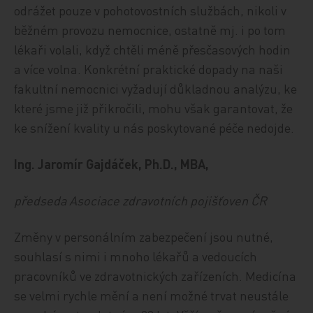
odrážet pouze v pohotovostních službách, nikoli v
běžném provozu nemocnice, ostatně mj. i po tom
lékaři volali, když chtěli méně přesčasových hodin
a více volna. Konkrétní praktické dopady na naši
fakultní nemocnici vyžadují důkladnou analýzu, ke
které jsme již přikročili, mohu však garantovat, že
ke snížení kvality u nás poskytované péče nedojde.
Ing. Jaromír Gajdáček, Ph.D., MBA,
předseda Asociace zdravotních pojišťoven ČR
Změny v personálním zabezpečení jsou nutné,
souhlasí s nimi i mnoho lékařů a vedoucích
pracovníků ve zdravotnických zařízeních. Medicína
se velmi rychle mění a není možné trvat neustále