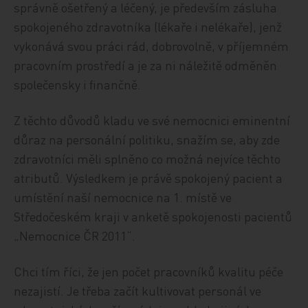
správně ošetřený a léčený, je především zásluha
spokojeného zdravotníka (lékaře i nelékaře), jenž
vykonává svou práci rád, dobrovolně, v příjemném
pracovním prostředí a je za ni náležitě odměněn
společensky i finančně.
Z těchto důvodů kladu ve své nemocnici eminentní
důraz na personální politiku, snažím se, aby zde
zdravotníci měli splněno co možná nejvíce těchto
atributů. Výsledkem je právě spokojený pacient a
umístění naší nemocnice na 1. místě ve
Středočeském kraji v anketě spokojenosti pacientů
„Nemocnice ČR 2011“.
Chci tím říci, že jen počet pracovníků kvalitu péče
nezajistí. Je třeba začít kultivovat personál ve