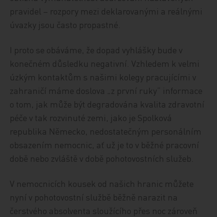
pravidel – rozpory mezi deklarovanými a reálnými
úvazky jsou často propastné.
I proto se obáváme, že dopad vyhlášky bude v
konečném důsledku negativní. Vzhledem k velmi
úzkým kontaktům s našimi kolegy pracujícími v
zahraničí máme doslova „z první ruky“ informace
o tom, jak může být degradována kvalita zdravotní
péče v tak rozvinuté zemi, jako je Spolková
republika Německo, nedostatečným personálním
obsazením nemocnic, ať už je to v běžné pracovní
době nebo zvláště v době pohotovostních služeb.
V nemocnicích kousek od našich hranic můžete
nyní v pohotovostní službě běžně narazit na
čerstvého absolventa sloužícího přes noc zároveň