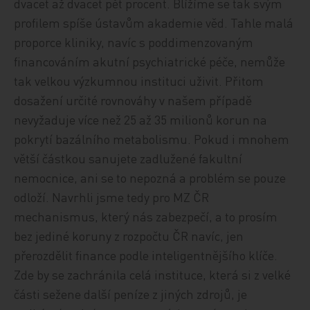
dvacet až dvacet pět procent. Blížíme se tak svým
profilem spíše ústavům akademie věd. Tahle malá
proporce kliniky, navíc s poddimenzovaným
financováním akutní psychiatrické péče, nemůže
tak velkou výzkumnou instituci uživit. Přitom
dosažení určité rovnováhy v našem případě
nevyžaduje více než 25 až 35 milionů korun na
pokrytí bazálního metabolismu. Pokud i mnohem
větší částkou sanujete zadlužené fakultní
nemocnice, ani se to nepozná a problém se pouze
odloží. Navrhli jsme tedy pro MZ ČR
mechanismus, který nás zabezpečí, a to prosím
bez jediné koruny z rozpočtu ČR navíc, jen
přerozdělit finance podle inteligentnějšího klíče.
Zde by se zachránila celá instituce, která si z velké
části sežene další peníze z jiných zdrojů, je