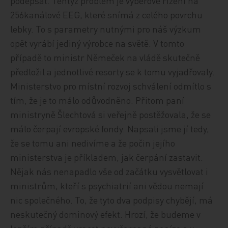
podepsat. Tentýž problém je výběrové řízení na
256kanálové EEG, které snímá z celého povrchu
lebky. To s parametry nutnými pro náš výzkum
opět vyrábí jediný výrobce na světě. V tomto
případě to ministr Němeček na vládě skutečně
předložil a jednotlivé resorty se k tomu vyjadřovaly.
Ministerstvo pro místní rozvoj schválení odmítlo s
tím, že je to málo odůvodněno. Přitom paní
ministryně Šlechtová si veřejně postěžovala, že se
málo čerpají evropské fondy. Napsali jsme jí tedy,
že se tomu ani nedivíme a že počin jejího
ministerstva je příkladem, jak čerpání zastavit.
Nějak nás nenapadlo vše od začátku vysvětlovat i
ministrům, kteří s psychiatrií ani vědou nemají
nic společného. To, že tyto dva podpisy chybějí, má
neskutečný dominový efekt. Hrozí, že budeme v