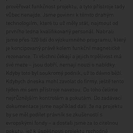
prověřovat funkčnost projektu, a tyto přístroje tady
vůbec nenajde. Jsme povinni k těmto drahým
technologiím, které tu už měly stát, najmout od
prvního ledna kvalifikovaný personál. Nabrali
jsme přes 120 lidí do výzkumného programu, který
je koncipovaný právě kolem funkční magnetické
rezonance. Ti všichni čekají a jejich trpělivost má
své meze – jsou dobří, nemají nouzi o nabídky.
Kdyby toto byl soukromý podnik, už to dávno běží.
Kdybych dneska mohl zavolat do firmy, ještě tento
týden mi sem přístroje navezou. Do toho čelíme
nejrůznějším kontrolám a pokutám. Do zadávací
dokumentace jsme například dali, že na projektu
by se měl podílet právník se zkušeností s
evropskými fondy – a dostali jsme za to citelnou
pokutu, jež k úspěšnosti projektu rozhodně