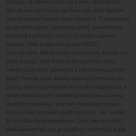
nabízejí, ať jdeme raději my k nim. Jestliže nás
těší, že sem přicházejí špičkoví lidé, měli bychom
tuto přidanou hodnotu také zohlednit. Financování
by se mělo odvíjet i od kvality týmů, samozřejmě
vztažené k průměru oboru. To u nás naprosto
selhává. Přes to všechno je tým NÚDZ
mezinárodní. Někdy se ale skoro divím, že naši lidi
ještě pracují. Začíná být skoro výjimkou, když
někdo může být v laboratoři a něco smysluplného
dělat. Protože jinak dokola vyplňují formuláře pro
granty, které mají obecně minimální úspěšnost, a
tak je nutné se jimi zabývat pořád znovu a znovu.
Já přitom potřebuji, aby měli neustále motivaci,
danou nejen smyslem jejich počínání, ale i nadějí,
že to může dobře dopadnout. Chci, aby se mohli
vědě věnovat tak, jak je to běžné v zahraničí, a aby