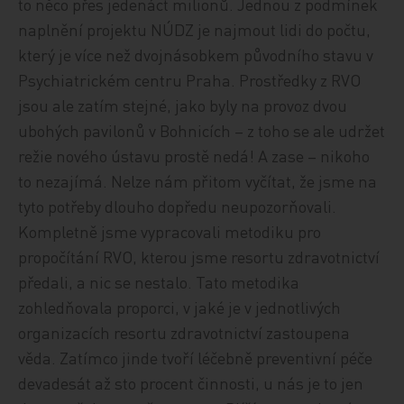
to něco přes jedenáct milionů. Jednou z podmínek
naplnění projektu NÚDZ je najmout lidi do počtu,
který je více než dvojnásobkem původního stavu v
Psychiatrickém centru Praha. Prostředky z RVO
jsou ale zatím stejné, jako byly na provoz dvou
ubohých pavilonů v Bohnicích – z toho se ale udržet
režie nového ústavu prostě nedá! A zase – nikoho
to nezajímá. Nelze nám přitom vyčítat, že jsme na
tyto potřeby dlouho dopředu neupozorňovali.
Kompletně jsme vypracovali metodiku pro
propočítání RVO, kterou jsme resortu zdravotnictví
předali, a nic se nestalo. Tato metodika
zohledňovala proporci, v jaké je v jednotlivých
organizacích resortu zdravotnictví zastoupena
věda. Zatímco jinde tvoří léčebně preventivní péče
devadesát až sto procent činnosti, u nás je to jen