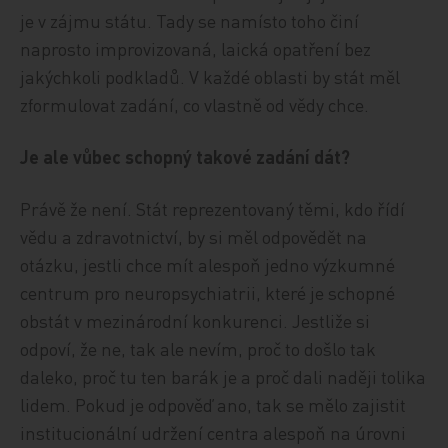
je v zájmu státu. Tady se namísto toho činí
naprosto improvizovaná, laická opatření bez
jakýchkoli podkladů. V každé oblasti by stát měl
zformulovat zadání, co vlastně od vědy chce.
Je ale vůbec schopný takové zadání dát?
Právě že není. Stát reprezentovaný těmi, kdo řídí
vědu a zdravotnictví, by si měl odpovědět na
otázku, jestli chce mít alespoň jedno výzkumné
centrum pro neuropsychiatrii, které je schopné
obstát v mezinárodní konkurenci. Jestliže si
odpoví, že ne, tak ale nevím, proč to došlo tak
daleko, proč tu ten barák je a proč dali naději tolika
lidem. Pokud je odpověď ano, tak se mělo zajistit
institucionální udržení centra alespoň na úrovni