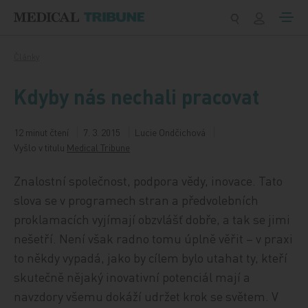
Přeskočit na obsah
Články
Kdyby nás nechali pracovat
12 minut čtení
7. 3. 2015
Lucie Ondčichová
Vyšlo v titulu
Medical Tribune
Znalostní společnost, podpora vědy, inovace. Tato
slova se v programech stran a předvolebních
proklamacích vyjímají obzvlášť dobře, a tak se jimi
nešetří. Není však radno tomu úplně věřit – v praxi
to někdy vypadá, jako by cílem bylo utahat ty, kteří
skutečně nějaký inovativní potenciál mají a
navzdory všemu dokáží udržet krok se světem. V