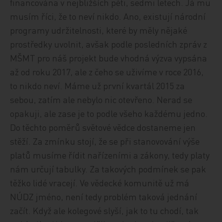
financována v nejbližších pěti, sedmi letech. Já mu
musím říci, že to neví nikdo. Ano, existují národní
programy udržitelnosti, které by měly nějaké
prostředky uvolnit, avšak podle posledních zpráv z
MŠMT pro náš projekt bude vhodná výzva vypsána
až od roku 2017, ale z čeho se uživíme v roce 2016,
to nikdo neví. Máme už první kvartál 2015 za
sebou, zatím ale nebylo nic otevřeno. Nerad se
opakuji, ale zase je to podle všeho každému jedno.
Do těchto poměrů světové vědce dostaneme jen
stěží. Za zmínku stojí, že se při stanovování výše
platů musíme řídit nařízeními a zákony, tedy platy
nám určují tabulky. Za takových podmínek se pak
těžko lidé vracejí. Ve vědecké komunitě už má
NÚDZ jméno, není tedy problém taková jednání
začít. Když ale kolegové slyší, jak to tu chodí, tak