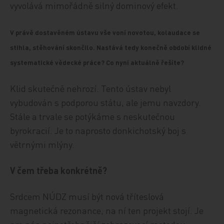
vyvolává mimořádně silný dominový efekt.
V právě dostavěném ústavu vše voní novotou, kolaudace se
stihla, stěhování skončilo. Nastává tedy konečně období klidné
systematické vědecké práce? Co nyní aktuálně řešíte?
Klid skutečně nehrozí. Tento ústav nebyl
vybudován s podporou státu, ale jemu navzdory.
Stále a trvale se potýkáme s neskutečnou
byrokracií. Je to naprosto donkichotský boj s
větrnými mlýny.
V čem třeba konkrétně?
Srdcem NÚDZ musí být nová tříteslová
magnetická rezonance, na ní ten projekt stojí. Je