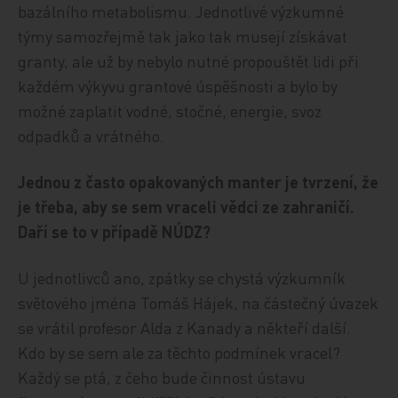
bazálního metabolismu. Jednotlivé výzkumné
týmy samozřejmě tak jako tak musejí získávat
granty, ale už by nebylo nutné propouštět lidi při
každém výkyvu grantové úspěšnosti a bylo by
možné zaplatit vodné, stočné, energie, svoz
odpadků a vrátného.
Jednou z často opakovaných manter je tvrzení, že
je třeba, aby se sem vraceli vědci ze zahraničí.
Daří se to v případě NÚDZ?
U jednotlivců ano, zpátky se chystá výzkumník
světového jména Tomáš Hájek, na částečný úvazek
se vrátil profesor Alda z Kanady a někteří další.
Kdo by se sem ale za těchto podmínek vracel?
Každý se ptá, z čeho bude činnost ústavu