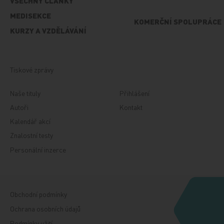
VŠECHNY ČLÁNKY
MEDISEKCE
KOMERČNÍ SPOLUPRÁCE
KURZY A VZDĚLÁVÁNÍ
Tiskové zprávy
Naše tituly
Přihlášení
Autoři
Kontakt
Kalendář akcí
Znalostní testy
Personální inzerce
Obchodní podmínky
Ochrana osobních údajů
Podmínky užití