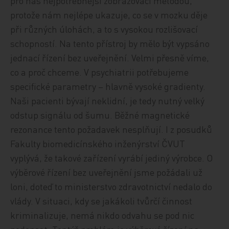
pro nás nejpotřebnější zobrazovací metodou,
protože nám nejlépe ukazuje, co se v mozku děje
při různých úlohách, a to s vysokou rozlišovací
schopností. Na tento přístroj by mělo být vypsáno
jednací řízení bez uveřejnění. Velmi přesně víme,
co a proč chceme. V psychiatrii potřebujeme
specifické parametry – hlavně vysoké gradienty.
Naši pacienti bývají neklidní, je tedy nutný velký
odstup signálu od šumu. Běžné magnetické
rezonance tento požadavek nesplňují. I z posudků
Fakulty biomedicínského inženýrství ČVUT
vyplývá, že takové zařízení vyrábí jediný výrobce. O
výběrové řízení bez uveřejnění jsme požádali už
loni, doteď to ministerstvo zdravotnictví nedalo do
vlády. V situaci, kdy se jakákoli tvůrčí činnost
kriminalizuje, nemá nikdo odvahu se pod nic