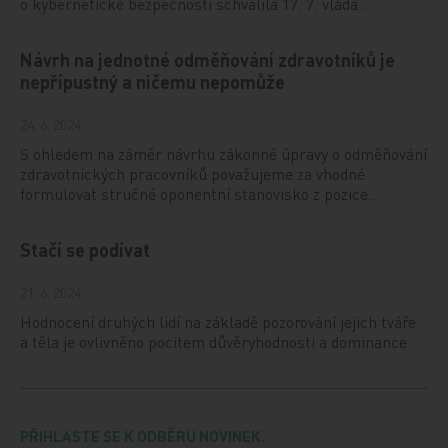
o kybernetické bezpečnosti schválila 17. 7. vláda…
Návrh na jednotné odměňování zdravotníků je
nepřípustný a ničemu nepomůže
24. 6. 2024
S ohledem na záměr návrhu zákonné úpravy o odměňování
zdravotnických pracovníků považujeme za vhodné
formulovat stručné oponentní stanovisko z pozice…
Stačí se podívat
21. 6. 2024
Hodnocení druhých lidí na základě pozorování jejich tváře
a těla je ovlivněno pocitem důvěryhodnosti a dominance.
PŘIHLASTE SE K ODBĚRU NOVINEK.