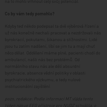
na to mohli vrhnout celý svůj potenciál.
Co by vám tedy pomohlo?
Kdyby teď někdo podepsal ta dvě výběrová řízení a
už nás konečně nechali pracovat a nezdržovali nás
byrokracií, pokutami, šikanou a stížnostmi. Lidé
jsou tu zatím nadšení, líbí se jim tu a mají chuť
něco dělat. Oddělení máme plné, pacienti chodí do
ambulancí, našli nás bez problémů. Od
normálního stavu nás ale dělí absurdní
byrokracie, absence vědní politiky v oblasti
psychiatrického výzkumu, a tedy nulové
institucionální zajištění.
pozn. redakce: Podle informací MT vláda tento
týden nákup EEG přístroje pro NUDZ schválila, o