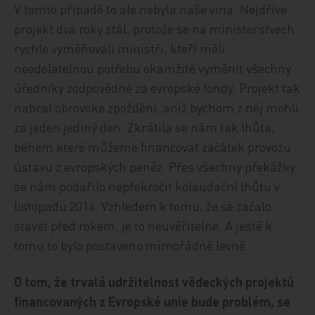
V tomto případě to ale nebyla naše vina. Nejdříve
projekt dva roky stál, protože se na ministerstvech
rychle vyměňovali ministři, kteří měli
neodolatelnou potřebu okamžitě vyměnit všechny
úředníky zodpovědné za evropské fondy. Projekt tak
nabral obrovské zpoždění, aniž bychom z něj mohli
za jeden jediný den. Zkrátila se nám tak lhůta,
během které můžeme financovat začátek provozu
ústavu z evropských peněz. Přes všechny překážky
se nám podařilo nepřekročit kolaudační lhůtu v
listopadu 2014. Vzhledem k tomu, že se začalo
stavět před rokem, je to neuvěřitelné. A ještě k
tomu to bylo postaveno mimořádně levně.
O tom, že trvalá udržitelnost vědeckých projektů
financovaných z Evropské unie bude problém, se