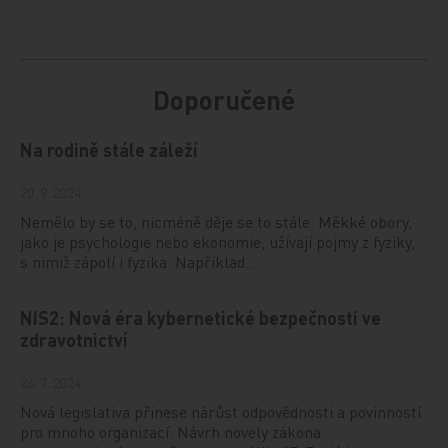
Doporučené
Na rodině stále záleží
20. 9. 2024
Nemělo by se to, nicméně děje se to stále. Měkké obory,
jako je psychologie nebo ekonomie, užívají pojmy z fyziky,
s nimiž zápolí i fyzika. Například…
NIS2: Nová éra kybernetické bezpečnosti ve
zdravotnictví
26. 7. 2024
Nová legislativa přinese nárůst odpovědnosti a povinností
pro mnoho organizací. Návrh novely zákona