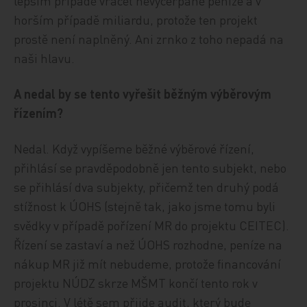
lepším případě vracet nevyčerpané peníze a v
horším případě miliardu, protože ten projekt
prostě není naplněný. Ani zrnko z toho nepadá na
naši hlavu.
A nedal by se tento vyřešit běžným výběrovým
řízením?
Nedal. Když vypíšeme běžné výběrové řízení,
přihlásí se pravděpodobně jen tento subjekt, nebo
se přihlásí dva subjekty, přičemž ten druhý podá
stížnost k ÚOHS (stejně tak, jako jsme tomu byli
svědky v případě pořízení MR do projektu CEITEC).
Řízení se zastaví a než ÚOHS rozhodne, peníze na
nákup MR již mít nebudeme, protože financování
projektu NÚDZ skrze MŠMT končí tento rok v
prosinci. V létě sem přijde audit, který bude