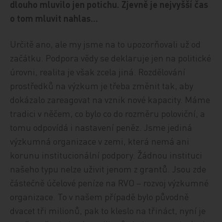
dlouho mluvilo jen potichu. Zjevně je nejvyšší čas
o tom mluvit nahlas…
Určitě ano, ale my jsme na to upozorňovali už od
začátku. Podpora vědy se deklaruje jen na politické
úrovni, realita je však zcela jiná. Rozdělování
prostředků na výzkum je třeba změnit tak, aby
dokázalo zareagovat na vznik nové kapacity. Máme
tradici v něčem, co bylo co do rozměru poloviční, a
tomu odpovídá i nastavení peněz. Jsme jediná
výzkumná organizace v zemi, která nemá ani
korunu institucionální podpory. Žádnou instituci
našeho typu nelze uživit jenom z grantů. Jsou zde
částečně účelové peníze na RVO – rozvoj výzkumné
organizace. To v našem případě bylo původně
dvacet tři milionů, pak to kleslo na třináct, nyní je