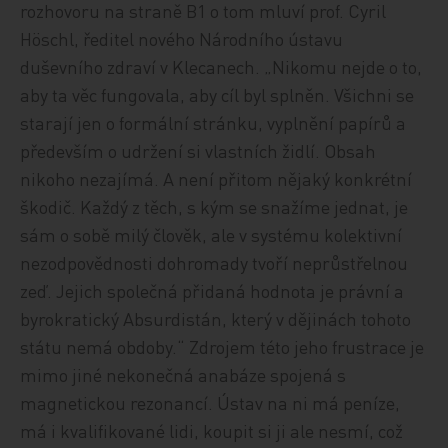
rozhovoru na straně B1 o tom mluví prof. Cyril
Höschl, ředitel nového Národního ústavu
duševního zdraví v Klecanech. „Nikomu nejde o to,
aby ta věc fungovala, aby cíl byl splněn. Všichni se
starají jen o formální stránku, vyplnění papírů a
především o udržení si vlastních židlí. Obsah
nikoho nezajímá. A není přitom nějaký konkrétní
škodič. Každý z těch, s kým se snažíme jednat, je
sám o sobě milý člověk, ale v systému kolektivní
nezodpovědnosti dohromady tvoří neprůstřelnou
zeď. Jejich společná přidaná hodnota je právní a
byrokratický Absurdistán, který v dějinách tohoto
státu nemá obdoby.“ Zdrojem této jeho frustrace je
mimo jiné nekonečná anabáze spojená s
magnetickou rezonancí. Ústav na ni má peníze,
má i kvalifikované lidi, koupit si ji ale nesmí, což