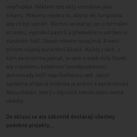
nepřispěje. Některé tyto akty vnímáme jako
šikanu. Nikomu nejde o to, aby ta věc fungovala,
aby cíl byl splněn. Všichni se starají jen o formální
stránku, vyplnění papírů a především o udržení si
vlastních židlí. Obsah nikoho nezajímá. A není
přitom nějaký konkrétní škodič. Každý z těch, s
kým se snažíme jednat, je sám o sobě milý člověk,
ale v systému kolektivní nezodpovědnosti
dohromady tvoří neprůstřelnou zeď. Jejich
společná přidaná hodnota je právní a byrokratický
Absurdistán, který v dějinách tohoto státu nemá
obdoby.
Do skluzu se ale zákonitě dostávají všechny
podobné projekty…