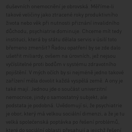
duševních onemocnění je obrovská. Měříme‑li
takové veličiny jako ztracené roky produktivního
života nebo věk při nutnosti přiznání invalidního
důchodu, psychiatrie dominuje. Chceme mít tedy
instituci, která by státu dělala servis v úsilí toto
břemeno zmenšit? Řadou opatření by se zde dalo
ušetřit miliardy, ovšem na úrovních, jež nejsou
vyčíslitelné proti bodům v systému zdravotního
pojištění. V mých očích by si nejméně jedno takové
zařízení měla dovolit každá vyspělá země. A ony je
také mají. Jednou jde o součást univerzitní
nemocnice, jindy o samostatný subjekt, ale
podstata je podobná. Uvědomují si, že psychiatrie
je obor, který má velkou sociální dimenzi, a že je tu
velká společenská poptávka po řešení problémů,
které do sociální oblasti přesahují a jejichž řešení