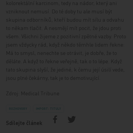
kolorektální karcinom, tedy na nádor, který ani
vzniknout nemusí. Do té doby tu ale musí být
skupina odborníků, kteří budou mít sílu a odvahu
to někam tlačit. A nesmějí mít pocit, že jdou proti
všem. Všichni žijeme z pozitivní zpětné vazby. Proto
jsem vždycky rád, když někdo těmhle lidem řekne:
Má to smysl, nenechte se otrávit, je dobře, že to
děláte. A když to řekne veřejně, tak o to lépe. Když
tato skupina slyší, že jediné, k čemu její úsilí vede,
jsou plné čekárny, tak je to demotivující.
Zdroj: Medical Tribune
ROZHOVORY
IMPORT: TITULY
Sdílejte článek