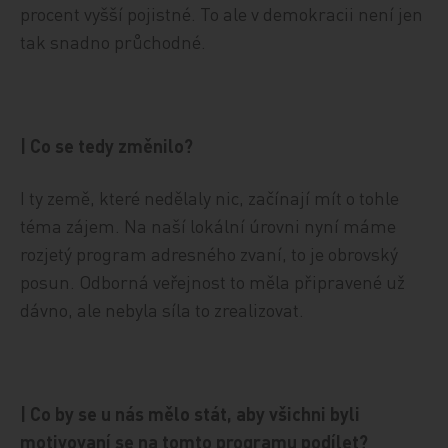
procent vyšší pojistné. To ale v demokracii není jen
tak snadno průchodné.
| Co se tedy změnilo?
I ty země, které nedělaly nic, začínají mít o tohle
téma zájem. Na naší lokální úrovni nyní máme
rozjetý program adresného zvaní, to je obrovský
posun. Odborná veřejnost to měla připravené už
dávno, ale nebyla síla to zrealizovat.
| Co by se u nás mělo stát, aby všichni byli
motivovaní se na tomto programu podílet?