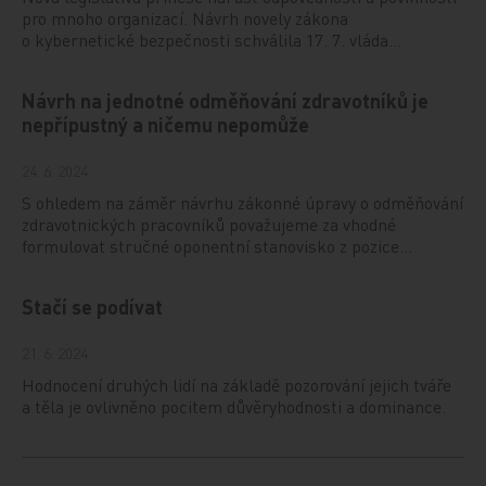
pro mnoho organizací. Návrh novely zákona
o kybernetické bezpečnosti schválila 17. 7. vláda…
Návrh na jednotné odměňování zdravotníků je
nepřípustný a ničemu nepomůže
24. 6. 2024
S ohledem na záměr návrhu zákonné úpravy o odměňování
zdravotnických pracovníků považujeme za vhodné
formulovat stručné oponentní stanovisko z pozice…
Stačí se podívat
21. 6. 2024
Hodnocení druhých lidí na základě pozorování jejich tváře
a těla je ovlivněno pocitem důvěryhodnosti a dominance.