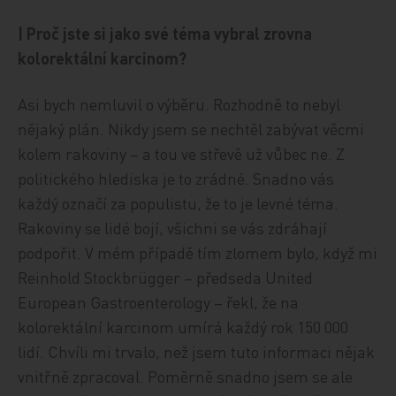
| Proč jste si jako své téma vybral zrovna
kolorektální karcinom?
Asi bych nemluvil o výběru. Rozhodně to nebyl
nějaký plán. Nikdy jsem se nechtěl zabývat věcmi
kolem rakoviny – a tou ve střevě už vůbec ne. Z
politického hlediska je to zrádné. Snadno vás
každý označí za populistu, že to je levné téma.
Rakoviny se lidé bojí, všichni se vás zdráhají
podpořit. V mém případě tím zlomem bylo, když mi
Reinhold Stockbrügger – předseda United
European Gastroenterology – řekl, že na
kolorektální karcinom umírá každý rok 150 000
lidí. Chvíli mi trvalo, než jsem tuto informaci nějak
vnitřně zpracoval. Poměrně snadno jsem se ale