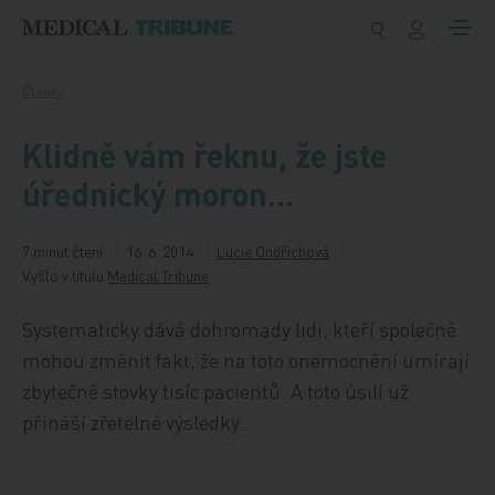
Přeskočit na obsah
Články
Klidně vám řeknu, že jste
úřednický moron…
7 minut čtení
16. 6. 2014
Lucie Ondřichová
Vyšlo v titulu
Medical Tribune
Systematicky dává dohromady lidi, kteří společně
mohou změnit fakt, že na toto onemocnění umírají
zbytečně stovky tisíc pacientů. A toto úsilí už
přináší zřetelné výsledky.