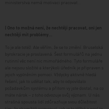
ministerstva nemá motivaci pracovat…
| Ono to možná není, že nechtějí pracovat, oni jen
nechtějí mít problémy…
To je ale totéž. Ale věřím, že se to změní. Bruselská
byrokracie je proslavená. Šest formulářů na jednu
rutinní věc není nic mimořádného. Tyto formuláře
ale nejsou složité a kterýkoli úředník je připraven s
jejich vyplněním pomoci. Vždycky aktivně hledá
řešení, jak to udělat tak, aby to odpovídalo
požadavkům systému a přitom vy jste dostal, na co
máte nárok – z toho odvozuje svůj význam. U nás
strašná spousta lidí zdůrazňuje svou důležitost
tím, že okamžitě vyjmenují, jak je to těžké a proč to