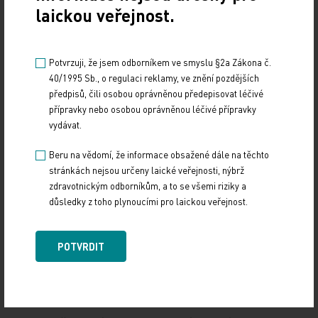
laickou veřejnost.
týká. Nechybí nám znalost, ale vnitřní uchopení
toho faktu, kolik lidí na kolorektální karcinom
zbytečně umírá. Je to tolik, jako by každý pracovní
Potvrzuji, že jsem odborníkem ve smyslu §2a Zákona č.
den spadlo dopravní letadlo plné mrtvých
40/1995 Sb., o regulaci reklamy, ve znění pozdějších
Evropanů nebo jako by se dvakrát do týdne potopil
předpisů, čili osobou oprávněnou předepisovat léčivé
přípravky nebo osobou oprávněnou léčivé přípravky
další Titanic. O Titaniku se dodnes píše a natáčejí
vydávat.
se filmy, každá letecká katastrofa plní média
několik týdnů. Lidé, kteří zemřou na kolorektální
Beru na vědomí, že informace obsažené dále na těchto
karcinom, zmizí a jako by to nikomu nevadilo,
stránkách nejsou určeny laické veřejnosti, nýbrž
zdravotnickým odborníkům, a to se všemi riziky a
nikoho to nezajímalo.
důsledky z toho plynoucími pro laickou veřejnost.
POTVRDIT
| V současnosti probíhá mediální kampaň na
podporu adresného zvaní. Jak ji hodnotíte?