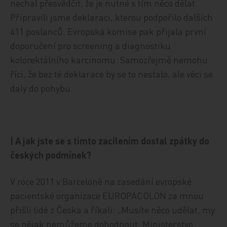
nechal přesvědčit, že je nutné s tím něco dělat.
Připravili jsme deklaraci, kterou podpořilo dalších
411 poslanců. Evropská komise pak přijala první
doporučení pro screening a diagnostiku
kolorektálního karcinomu. Samozřejmě nemohu
říci, že bez té deklarace by se to nestalo, ale věci se
daly do pohybu.
| A jak jste se s tímto zacílením dostal zpátky do
českých podmínek?
V roce 2011 v Barceloně na zasedání evropské
pacientské organizace EUROPACOLON za mnou
přišli lidé z Česka a říkali: „Musíte něco udělat, my
se nějak nemůžeme dohodnout. Ministerstvo