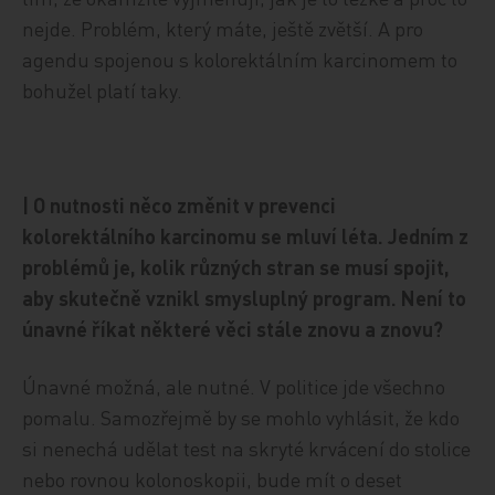
nejde. Problém, který máte, ještě zvětší. A pro
agendu spojenou s kolorektálním karcinomem to
bohužel platí taky.
| O nutnosti něco změnit v prevenci
kolorektálního karcinomu se mluví léta. Jedním z
problémů je, kolik různých stran se musí spojit,
aby skutečně vznikl smysluplný program. Není to
únavné říkat některé věci stále znovu a znovu?
Únavné možná, ale nutné. V politice jde všechno
pomalu. Samozřejmě by se mohlo vyhlásit, že kdo
si nenechá udělat test na skryté krvácení do stolice
nebo rovnou kolonoskopii, bude mít o deset