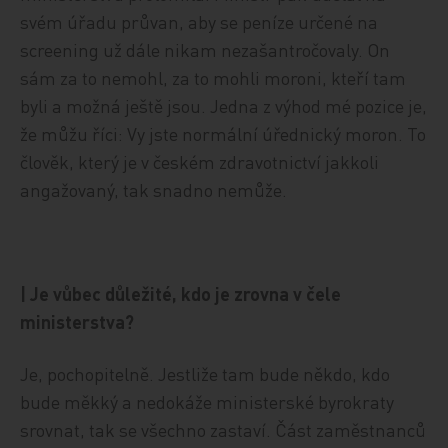
svém úřadu průvan, aby se peníze určené na
screening už dále nikam nezašantročovaly. On
sám za to nemohl, za to mohli moroni, kteří tam
byli a možná ještě jsou. Jedna z výhod mé pozice je,
že můžu říci: Vy jste normální úřednický moron. To
člověk, který je v českém zdravotnictví jakkoli
angažovaný, tak snadno nemůže.
| Je vůbec důležité, kdo je zrovna v čele
ministerstva?
Je, pochopitelně. Jestliže tam bude někdo, kdo
bude měkký a nedokáže ministerské byrokraty
srovnat, tak se všechno zastaví. Část zaměstnanců