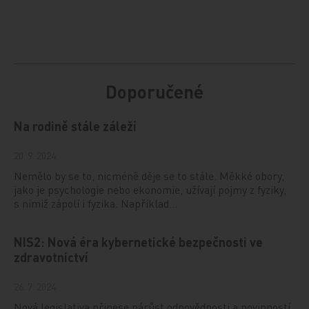
Doporučené
Na rodině stále záleží
20. 9. 2024
Nemělo by se to, nicméně děje se to stále. Měkké obory,
jako je psychologie nebo ekonomie, užívají pojmy z fyziky,
s nimiž zápolí i fyzika. Například…
NIS2: Nová éra kybernetické bezpečnosti ve
zdravotnictví
26. 7. 2024
Nová legislativa přinese nárůst odpovědnosti a povinností