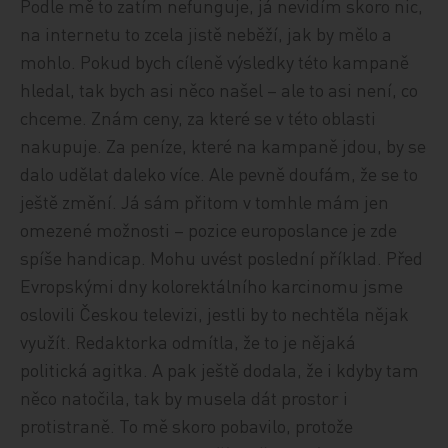
Podle mě to zatím nefunguje, já nevidím skoro nic,
na internetu to zcela jistě neběží, jak by mělo a
mohlo. Pokud bych cíleně výsledky této kampaně
hledal, tak bych asi něco našel – ale to asi není, co
chceme. Znám ceny, za které se v této oblasti
nakupuje. Za peníze, které na kampaně jdou, by se
dalo udělat daleko více. Ale pevně doufám, že se to
ještě změní. Já sám přitom v tomhle mám jen
omezené možnosti – pozice europoslance je zde
spíše handicap. Mohu uvést poslední příklad. Před
Evropskými dny kolorektálního karcinomu jsme
oslovili Českou televizi, jestli by to nechtěla nějak
využít. Redaktorka odmítla, že to je nějaká
politická agitka. A pak ještě dodala, že i kdyby tam
něco natočila, tak by musela dát prostor i
protistraně. To mě skoro pobavilo, protože