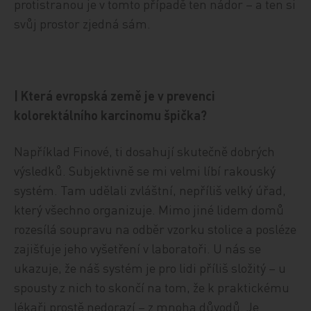
protistranou je v tomto případě ten nádor – a ten si
svůj prostor zjedná sám.
| Která evropská země je v prevenci
kolorektálního karcinomu špička?
Například Finové, ti dosahují skutečně dobrých
výsledků. Subjektivně se mi velmi líbí rakouský
systém. Tam udělali zvláštní, nepříliš velký úřad,
který všechno organizuje. Mimo jiné lidem domů
rozesílá soupravu na odběr vzorku stolice a posléze
zajišťuje jeho vyšetření v laboratoři. U nás se
ukazuje, že náš systém je pro lidi příliš složitý – u
spousty z nich to skončí na tom, že k praktickému
lékaři prostě nedorazí – z mnoha důvodů. Je