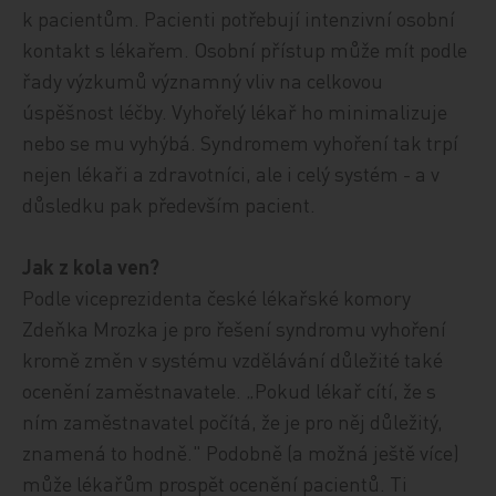
k pacientům. Pacienti potřebují intenzivní osobní
kontakt s lékařem. Osobní přístup může mít podle
řady výzkumů významný vliv na celkovou
úspěšnost léčby. Vyhořelý lékař ho minimalizuje
nebo se mu vyhýbá. Syndromem vyhoření tak trpí
nejen lékaři a zdravotníci, ale i celý systém - a v
důsledku pak především pacient.
Jak z kola ven?
Podle viceprezidenta české lékařské komory
Zdeňka Mrozka je pro řešení syndromu vyhoření
kromě změn v systému vzdělávání důležité také
ocenění zaměstnavatele. „Pokud lékař cítí, že s
ním zaměstnavatel počítá, že je pro něj důležitý,
znamená to hodně." Podobně (a možná ještě více)
může lékařům prospět ocenění pacientů. Ti