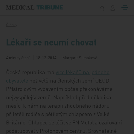
Přeskočit na obsah
Články
Lékaři se neumí chovat
4 minuty čtení
18. 12. 2014
Margarit Slimáková
Česká republika má
více lékařů na jednoho
obyvatele
než většina členských zemí OECD.
Přístrojovým vybavením občas překonáváme
nejvyspělejší země. Například před několika
měsíci k nám na terapii zhoubného nádoru
přiletěli rodiče s pětiletým chlapcem z Velké
Británie. Chlapec se léčil ve FN Motol a ozařování
podstupoval v Protonovém centru. Srovnatelné