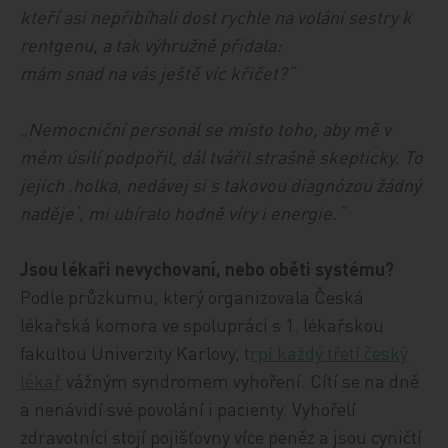
kteří asi nepřibíhali dost rychle na volání sestry k
rentgenu, a tak výhružně přidala:
mám snad na vás ještě víc křičet?“
„Nemocniční personál se místo toho, aby mě v
mém úsilí podpořil, dál tvářil strašně skepticky. To
jejich ‚holka, nedávej si s takovou diagnózou žádný
naděje‘, mi ubíralo hodně víry i energie.“
Jsou lékaři nevychovaní, nebo oběti systému?
Podle průzkumu, který organizovala Česká
lékařská komora ve spolupráci s 1. lékařskou
fakultou Univerzity Karlovy, t
rpí každý třetí český
lékař
vážným syndromem vyhoření. Cítí se na dně
a nenávidí své povolání i pacienty. Vyhořelí
zdravotníci stojí pojišťovny více peněz a jsou cyničtí