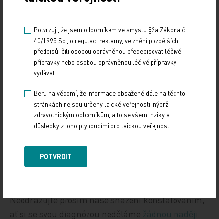
výsměchem s utvrzením, že jeho nevědecké
metody jsou nesmysl.
Potvrzuji, že jsem odborníkem ve smyslu §2a Zákona č.
40/1995 Sb., o regulaci reklamy, ve znění pozdějších
Systém neprospívá, tak jej změňte
předpisů, čili osobou oprávněnou předepisovat léčivé
Chápu, že v dnes zaběhnutém zdravotním
přípravky nebo osobou oprávněnou léčivé přípravky
vydávat.
systému mohou být paradoxně znevýhodněni ti
zdravotníci, kteří se o slušnost snaží. Nikdo ji v
Beru na vědomí, že informace obsažené dále na těchto
honbě za body neocení. Chápu, že systém lékaře do
stránkách nejsou určeny laické veřejnosti, nýbrž
zdravotnickým odborníkům, a to se všemi riziky a
popsaného kolečka výkonů, které nedává prostor
důsledky z toho plynoucími pro laickou veřejnost.
pro smysluplnou komunikaci, nutí. Ano, pojišťovny
proplácejí vyšetření a úkony, ne rozhovory. Ale jsou
POTVRDIT
to jen lékaři, kteří mohou neprospěšný systém
změnit.
Neodrazujte prosím naše snažení konstatováním,
ať si se svou diagnózou neděláme
žádnou naději
.