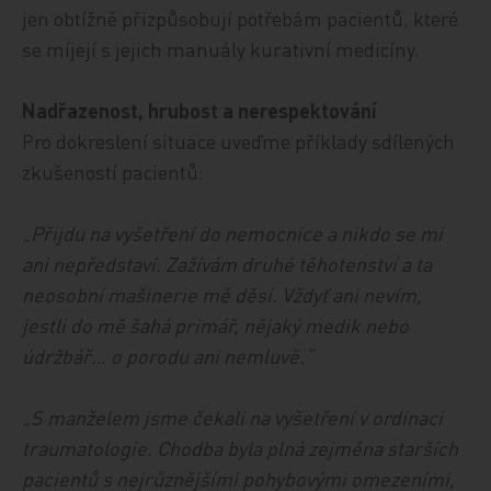
jen obtížně přizpůsobují potřebám pacientů, které
se míjejí s jejich manuály kurativní medicíny.
Nadřazenost, hrubost a nerespektování
Pro dokreslení situace uveďme příklady sdílených
zkušeností pacientů:
„Přijdu na vyšetření do nemocnice a nikdo se mi
ani nepředstaví. Zažívám druhé těhotenství a ta
neosobní mašinerie mě děsí. Vždyť ani nevím,
jestli do mě šahá primář, nějaký medik nebo
údržbář… o porodu ani nemluvě.“
„S manželem jsme čekali na vyšetření v ordinaci
traumatologie. Chodba byla plná zejména starších
pacientů s nejrůznějšími pohybovými omezeními,