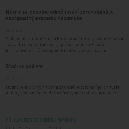
Návrh na jednotné odměňování zdravotníků je
nepřípustný a ničemu nepomůže
24. 6. 2024
S ohledem na záměr návrhu zákonné úpravy o odměňování
zdravotnických pracovníků považujeme za vhodné
formulovat stručné oponentní stanovisko z pozice…
Stačí se podívat
21. 6. 2024
Hodnocení druhých lidí na základě pozorování jejich tváře
a těla je ovlivněno pocitem důvěryhodnosti a dominance.
PŘIHLASTE SE K ODBĚRU NOVINEK.