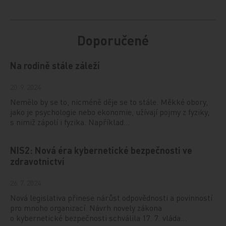
Doporučené
Na rodině stále záleží
20. 9. 2024
Nemělo by se to, nicméně děje se to stále. Měkké obory,
jako je psychologie nebo ekonomie, užívají pojmy z fyziky,
s nimiž zápolí i fyzika. Například…
NIS2: Nová éra kybernetické bezpečnosti ve
zdravotnictví
26. 7. 2024
Nová legislativa přinese nárůst odpovědnosti a povinností
pro mnoho organizací. Návrh novely zákona
o kybernetické bezpečnosti schválila 17. 7. vláda…