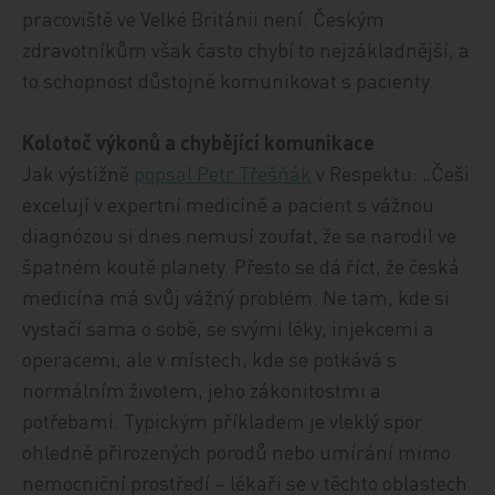
pracoviště ve Velké Británii není. Českým
zdravotníkům však často chybí to nejzákladnější, a
to schopnost důstojně komunikovat s pacienty.
Kolotoč výkonů a chybějící komunikace
Jak výstižně
popsal Petr Třešňák
v Respektu: „Češi
excelují v expertní medicíně a pacient s vážnou
diagnózou si dnes nemusí zoufat, že se narodil ve
špatném koutě planety. Přesto se dá říct, že česká
medicína má svůj vážný problém. Ne tam, kde si
vystačí sama o sobě, se svými léky, injekcemi a
operacemi, ale v místech, kde se potkává s
normálním životem, jeho zákonitostmi a
potřebami. Typickým příkladem je vleklý spor
ohledně přirozených porodů nebo umírání mimo
nemocniční prostředí – lékaři se v těchto oblastech