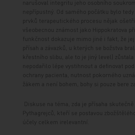
narušoval integritu jeho osobního soukrom
nepřípustný. Od samého počátku bylo tedy
prvků terapeutického procesu nějak ošetřit,
všeobecnou známost jako Hippokratova pří
funkčnost dokazuje mimo jiné i fakt, že j
přísah a závazků, u kterých se božstva bral
křestního slibu, ale to je jiný level) zůsta
nepodařilo lépe vystihnout a definovat po
ochrany pacienta, nutnost pokorného uznán
žákem a není bohem, bohy si pouze bere za
Diskuse na téma, zda je přísaha skutečně
Pythagrejců, kteří se postavou zbožštělého 
účely celkem irelevantní.