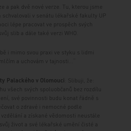
ze a pak dvě nové verze. Tu, kterou jsme
 schvalovali v senátu lékařské fakulty UP
moci lépe pracovat ve prospěch svých
vůj slib a dále také verzi WHO.
éčbě i mimo svou praxi ve styku s lidmi
mlčím a uchovám v tajnosti...“
ity Palackého v Olomouci
: Slibuji, že:
hu všech svých spoluobčanů bez rozdílu
ení, své povinnosti budu konat řádně s
čovat o zdravé i nemocné podle
 vzdělání a získané vědomosti neustále
vůj život a své lékařské umění čisté a