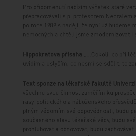
Pro připomenutí nabízím výňatek staré ver
přepracovávali s p. profesorem Neoralem a
po roce 1989 s nadějí, že nyní už budeme 
nemocných a chtěli jsme zmodernizovat i s
Hippokratova přísaha
„...Cokoli, co při l
uvidím a uslyším, co nesmí se sdělit, to za
Text sponze na lékařské fakultě Univerz
všechnu svou činnost zaměřím ku prospěc
rasy, politického a náboženského přesvědč
plným vědomím své odpovědnosti, budu pe
současného stavu lékařské vědy, budu své
prohlubovat a obnovovat, budu zachovávat s