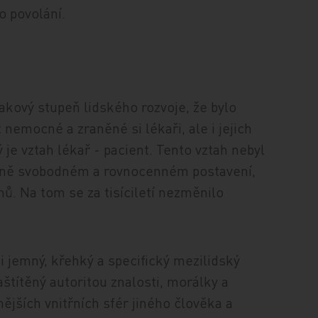
 povolání.
akový stupeň lidského rozvoje, že bylo
 nemocné a zraněné si lékaři, ale i jejich
ý je vztah lékař - pacient. Tento vztah nebyl
ejně svobodném a rovnocenném postavení,
ů. Na tom se za tisíciletí nezměnilo
mi jemný, křehký a specifický mezilidský
aštítěný autoritou znalosti, morálky a
ějších vnitřních sfér jiného člověka a