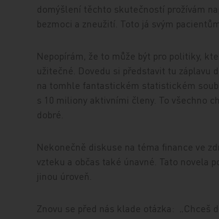
domýšlení těchto skutečností prožívám nap
bezmoci a zneužití. Toto já svým pacientů
Nepopírám, že to může být pro politiky, kte
užitečné. Dovedu si představit tu záplavu 
na tomhle fantastickém statistickém soub
s 10 miliony aktivními členy. To všechno ch
dobré.
Nekonečně diskuse na téma finance ve zdr
vzteku a občas také únavné. Tato novela p
jinou úroveň.
Znovu se před nás klade otázka: „Chceš dě