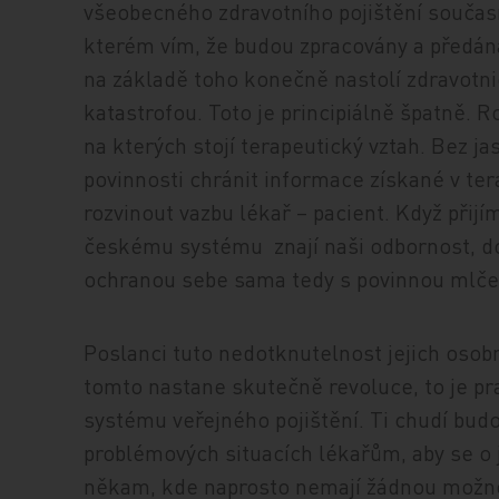
všeobecného zdravotního pojištění současn
kterém vím, že budou zpracovány a před
na základě toho konečně nastolí zdravotni
katastrofou. Toto je principiálně špatně. Ro
na kterých stojí terapeutický vztah. Bez j
povinnosti chránit informace získané v te
rozvinout vazbu lékař – pacient. Když přij
českému systému znají naši odbornost, dou
ochranou sebe sama tedy s povinnou mlčen
Poslanci tuto nedotknutelnost jejich osobn
tomto nastane skutečně revoluce, to je pra
systému veřejného pojištění. Ti chudí bud
problémových situacích lékařům, aby se o
někam, kde naprosto nemají žádnou možnost 