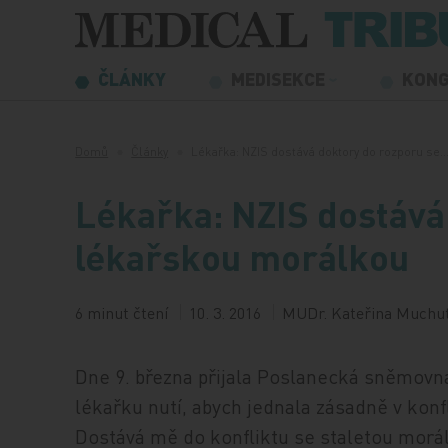
Přeskočit na obsah
ČLÁNKY
MEDISEKCE
KON
Domů
Články
Lékařka: NZIS dostává doktory do rozporu se
Lékařka: NZIS dostává
lékařskou morálkou
6 minut čtení
10. 3. 2016
MUDr. Kateřina Muchu
Dne 9. března přijala Poslanecká sněmovn
lékařku nutí, abych jednala zásadně v kon
Dostává mě do konfliktu se staletou morál