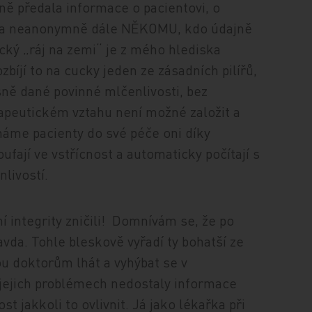
ě předala informace o pacientovi, o
ána neanonymně dále NĚKOMU, kdo údajně
cký „ráj na zemi“ je z mého hlediska
zbíjí to na cucky jeden ze zásadních pilířů,
asně dané povinné mlčenlivosti, bez
rapeutickém vztahu není možné založit a
ímáme pacienty do své péče oni díky
fají ve vstřícnost a automaticky počítají s
livostí.
í integrity zničili! Domnívám se, že po
vda. Tohle bleskově vyřadí ty bohatší ze
ou doktorům lhát a vyhýbat se v
 jejich problémech nedostaly informace
jakkoli to ovlivnit. Já jako lékařka při