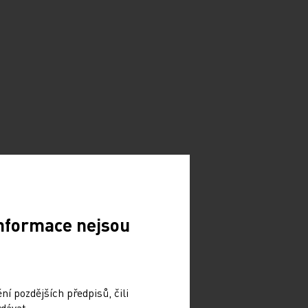
Informace nejsou
í pozdějších předpisů, čili
dávat.