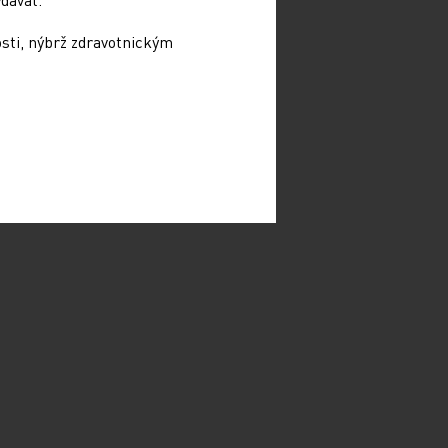
osti, nýbrž zdravotnickým