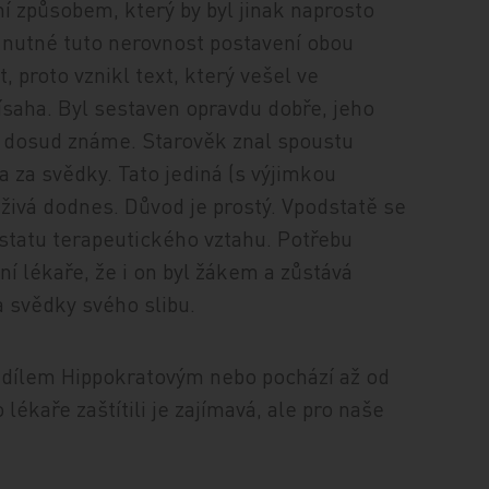
í způsobem, který by byl jinak naprosto
 nutné tuto nerovnost postavení obou
 proto vznikl text, který vešel ve
saha. Byl sestaven opravdu dobře, jeho
ej dosud známe. Starověk znal spoustu
a za svědky. Tato jediná (s výjimkou
la živá dodnes. Důvod je prostý. Vpodstatě se
dstatu terapeutického vztahu. Potřebu
í lékaře, že i on byl žákem a zůstává
 svědky svého slibu.
 dílem Hippokratovým nebo pochází až od
lékaře zaštítili je zajímavá, ale pro naše