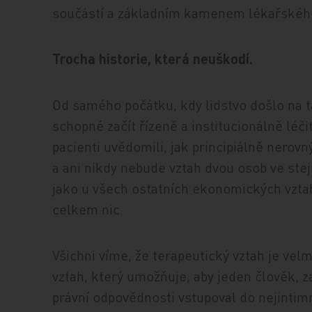
součástí a základním kamenem lékařského
Trocha historie, která neuškodí.
Od samého počátku, kdy lidstvo došlo na t
schopné začít řízeně a institucionálně léčit
pacienti uvědomili, jak principiálně nerovn
a ani nikdy nebude vztah dvou osob ve st
jako u všech ostatních ekonomických vztah
celkem nic.
Všichni víme, že terapeutický vztah je vel
vztah, který umožňuje, aby jeden člověk, z
právní odpovědnosti vstupoval do nejintimn