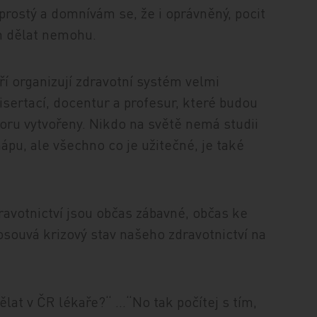
rostý a domnívám se, že i oprávněný, pocit
m dělat nemohu.
ří organizují zdravotní systém velmi
disertací, docentur a profesur, které budou
oru vytvořeny. Nikdo na světě nemá studii
ápu, ale všechno co je užitečné, je také
avotnictví jsou občas zábavné, občas ke
osouvá krizový stav našeho zdravotnictví na
lat v ČR lékaře?“ …“No tak počítej s tím,