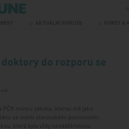
O
GRESY
AKTUÁLNÍ DISKUZE
KURZY A 
…
 doktory do rozporu se
tová
a PČR novelu zákona, kterou mě jako
fliktu se svými stavovskými povinnostmi.
kou, která byla vždy neoddělitelnou