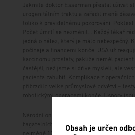
Jakmile doktor Esserman přestal užívat slo
urogenitálním traktu a zařadil méně děsiv
toliko k pravidelnému pozorování. Poklesl 
Počet úmrtí se nezměnil… Každý lékař rád 
jedná o nález, který je málo nebezpečný. 
počínaje a financemi konče. USA už reaguj
karcinomu prostaty, pakliže neměl pacient
častější, než jsme si dříve mysleli, ale ve
pacienta zahubit. Komplikace z operačních
přibrzdilo velké průmyslové odvětví – tes
robotickými operacemi konče. Úspory jsou 
Národní onkologický institut v Bethesdě 
bagatelních onemocnění, která dnes mají 
Obsah je určen odb
nejméně 10 % prostředků, které mohou jít