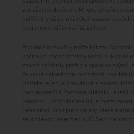
bazaliomu, odstranitelná spolehlivě fotod
zmražením dusíkem. Mnoho lékařů neodolá „
patřičně prožije, než lékař oznámí úspěc
spojenou s vděčností až za hrob.
Podobně neškodný může být tzv. Barretův j
počínající nádor prostaty nebo leukoplaki
známé celebrity prožily a spolu se svými „
za velké celonárodní pozornosti nad těmit
Potřeba je jen je pravidelně sledovat. Mís
noci pacientů a Pyrrhova vítězství lékařů
narostou. „Proč děsíme lidi slovem rakovin
nebo smrt, když jde o nálezy, které málokdy
se profesor Esserman z UC San Francisco