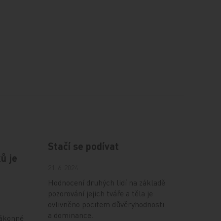
Stačí se podívat
ů je
21. 6. 2024
Hodnocení druhých lidí na základě
pozorování jejich tváře a těla je
ovlivněno pocitem důvěryhodnosti
a dominance.
zákonné