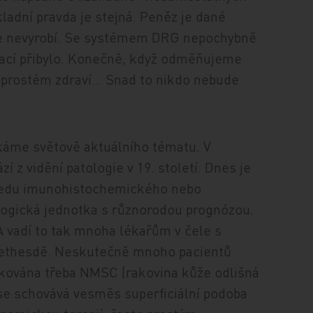
adní pravda je stejná. Peněz je dané
ze nevyrobí. Se systémem DRG nepochybně
ací přibylo. Konečně, když odměňujeme
naprostém zdraví… Snad to nikdo nebude
ýkáme světově aktuálního tématu. V
 z vidění patologie v 19. století. Dnes je
hledu imunohistochemického nebo
logická jednotka s různorodou prognózou.
A vadí to tak mnoha lékařům v čele s
ethesdě. Neskutečně mnoho pacientů
ikována třeba NMSC (rakovina kůže odlišná
se schovává vesměs superficiální podoba