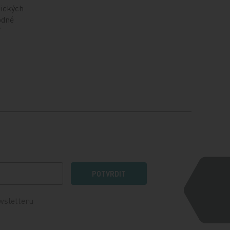
nických
odné
í
POTVRDIT
wsletteru