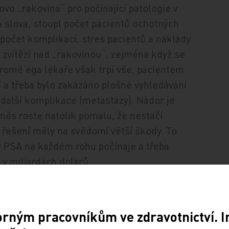
vo „rakovina“ pro počínající patologie v
á slova, stoupl počet pacientů ochotných
počet komplikací, stres pacientů a náklady.
zvítězí nad „rakovinou“, zejména když se
Kromě ega lékaře však trpí vše, pacientem
í a třeba bylo zakázáno plošné vyhledávání
 další komplikace (metastázy). Nádor je
směs roste natolik pomalu, že nestačí
 řešení měly na svědomí větší škody. To
ty PSA na každém rohu počínaje a třeba
v miliardách dolarů.
se domnívá, že prostým přejmenováním
v sobě slovo „rakovina“, můžeme ušetřit
orným pracovníkům ve zdravotnictví. 
 do léčby skutečných pohrom. Ale nejde