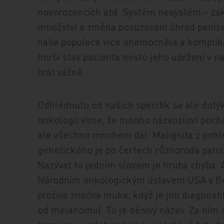
novorozencích atd. Systém nesystém – zákl
množství a změna posuzování úhrad pení
naše populace více onemocněla a komplik
horší stav pacienta místo jeho udržení v 
brát vážně.
Odhlédnuto od našich specifik se ale dot
onkologii víme, že mnoho názvosloví pochází
ale všechno mnohem dál. Malignita z po
genetického je po čertech různorodá pato
Nazývat to jedním slovem je hrubá chyba. 
Národním onkologickým ústavem USA v B
prožívá značná muka, když je jim diagnost
od melanomu). To je děsivý název. Za ním 