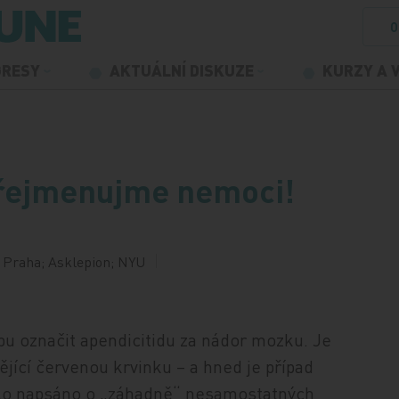
O
GRESY
AKTUÁLNÍ DISKUZE
KURZY A 
Přejmenujme nemoci!
 Praha; Asklepion; NYU
u označit apendicitidu za nádor mozku. Je
jící červenou krvinku – a hned je případ
lo napsáno o „záhadně“ nesamostatných