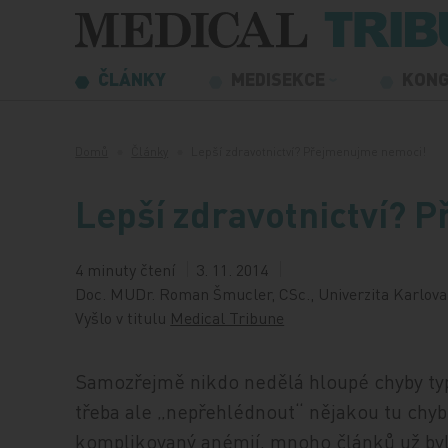
Přeskočit na obsah
ČLÁNKY
MEDISEKCE
KON
Domů
Články
Lepší zdravotnictví? Přejmenujme nemoci!
Lepší zdravotnictví? 
4 minuty čtení
3. 11. 2014
Doc. MUDr. Roman Šmucler, CSc., Univerzita Karlova
Vyšlo v titulu
Medical Tribune
Samozřejmě nikdo nedělá hloupé chyby typ
třeba ale „nepřehlédnout“ nějakou tu chybě
komplikovaný anémií, mnoho článků už by