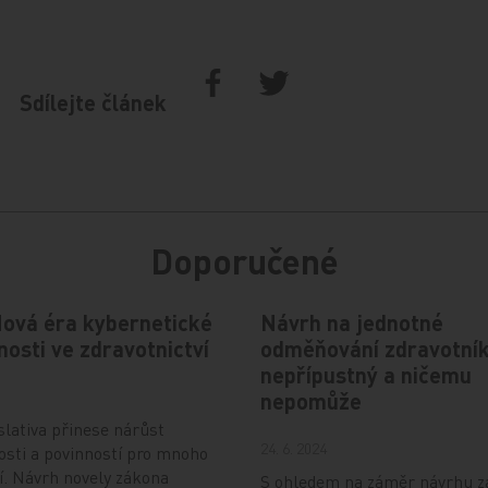
Sdílejte článek
Doporučené
Nová éra kybernetické
Návrh na jednotné
osti ve zdravotnictví
odměňování zdravotník
nepřípustný a ničemu
nepomůže
slativa přinese nárůst
24. 6. 2024
sti a povinností pro mnoho
í. Návrh novely zákona
S ohledem na záměr návrhu 