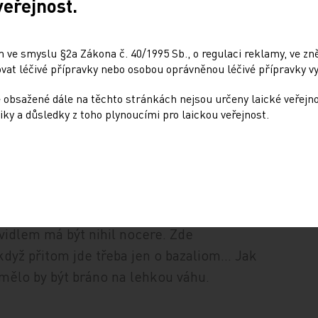
veřejnost.
 E. Caroll je nešťastný, jak se v posledních
dané na léčbu kojeneckého refluxu –
 ve smyslu §2a Zákona č. 40/1995 Sb., o regulaci reklamy, ve zněn
k nedovyvinutému trávicímu systému a
at léčivé přípravky nebo osobou oprávněnou léčivé přípravky vy
 v průměru 150 dolarů měsíčně za léky za
 obsažené dále na těchto stránkách nejsou určeny laické veřejn
tů… Stejně tak otázka, zda doporučení, aby
iky a důsledky z toho plynoucími pro laickou veřejnost.
denně statiny, není k smíchu… Na to je
řehnaná či zbytečná léčba.
 zacházejme opatrněji. I když nás zdravotní
ždého našli co nejstrašlivější diagnózy,
idlem má být nihil nocere. Zde
dyž přitom jde třeba jen o bazaliom… Jak
emělo by být bráno na lehkou váhu.