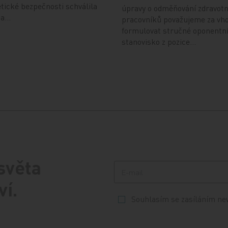
tické bezpečnosti schválila
úpravy o odměňování zdravot
áda…
pracovníků považujeme za vh
formulovat stručné oponentn
stanovisko z pozice…
 světa
ví.
Souhlasím se zasíláním ne