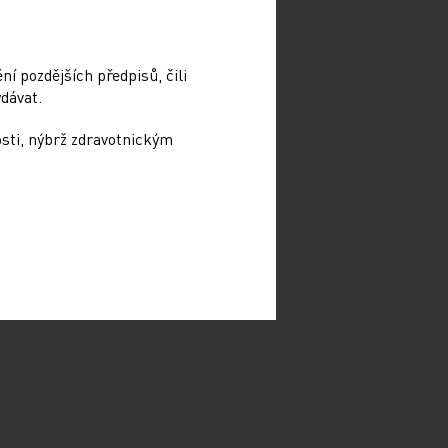
í pozdějších předpisů, čili
dávat.
osti, nýbrž zdravotnickým