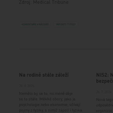
Zdroj: Medical Tribune
KOMENTÁŘE A NÁZORY
IMPORT: TITULY
Na rodině stále záleží
NIS2: 
bezpečn
20. 9. 2024
26. 7. 2024
Nemělo by se to, nicméně děje
se to stále. Měkké obory, jako je
Nová legi
psychologie nebo ekonomie, užívají
odpovědno
pojmy z fyziky, s nimiž zápolí i fyzika.
organizac