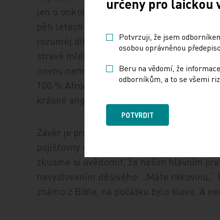
určeny pro laickou 
jen o onkologii. Známý newyorský expert A.
pěti letech zdesetinásobily prostředky vy
Potvrzuji, že jsem odborníkem
rozuměj dítě zvrací po kojení. Vzhledem 
osobou oprávněnou předepisov
stravě mlékem přirozené, leč rodiče platí
Beru na vědomí, že informace
novou nemoc, vesměs bez viditelných efek
odborníkům, a to se všemi riz
100 % Afroameričanů starších 65 let bralo 
krásné anglické slovo „overtreatment“ – p
POTVRDIT
Závěr je prostý. S děsivým slovem rakovina
pojišťovny v ČR nyní motivují, abychom u ka
zkusme si uvědomit, že naším hlavním prav
nevyslovením děsivého: „Máte rakovinu,“ k
známo z Bible, na počátku bylo slovo. A n