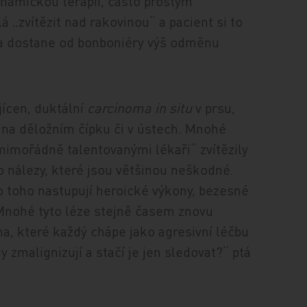
ynamickou terapií, často prostým
zvítězit nad rakovinou“ a pacient si to
h a dostane od bonboniéry výš odměnu
ícen, duktální
carcinoma in situ
v prsu,
e na děložním čípku či v ústech. Mnohé
mimořádně talentovanými lékaři“ zvítězily
o nálezy, které jsou většinou neškodné.
to toho nastupují heroické výkony, bezesné
. Mnohé tyto léze stejně časem znovu
a, které každý chápe jako agresivní léčbu
 zmalignizují a stačí je jen sledovat?“ ptá
.