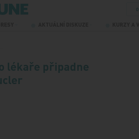
O
GRESY
AKTUÁLNÍ DISKUZE
KURZY A 
n…
o lékaře připadne
ucler