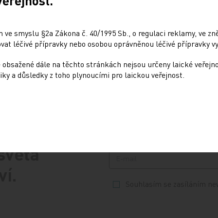
veřejnost.
úpravy o odměňování zdravot
áda…
pracovníků považujeme za vh
formulovat stručné oponentn
 ve smyslu §2a Zákona č. 40/1995 Sb., o regulaci reklamy, ve zněn
stanovisko z pozice…
at léčivé přípravky nebo osobou oprávněnou léčivé přípravky vy
 obsažené dále na těchto stránkách nejsou určeny laické veřejn
iky a důsledky z toho plynoucími pro laickou veřejnost.
 světa
ví.
Souhlasím se zasíláním ne