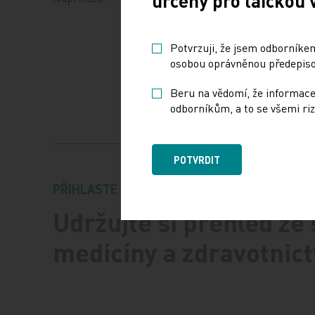
určeny pro laickou 
17. 7. vl
Potvrzuji, že jsem odborníkem
osobou oprávněnou předepisov
Beru na vědomí, že informace
odborníkům, a to se všemi riz
POTVRDIT
PŘIHLASTE SE K ODBĚRU NOVINEK.
Udržujte si přehled ze
medicíny a zdravotnict