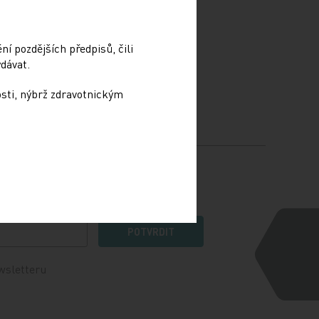
nických
odné
í
í pozdějších předpisů, čili
dávat.
osti, nýbrž zdravotnickým
POTVRDIT
wsletteru