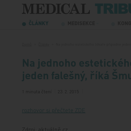
Přeskočit na obsah
ČLÁNKY
MEDISEKCE
KON
Domů
Články
Na jednoho estetického lékaře připadne jede
Na jednoho estetickéh
jeden falešný, říká Šm
1 minuta čtení
23. 2. 2015
rozhovor si přečtete ZDE
Zdroj: aktuálně.cz