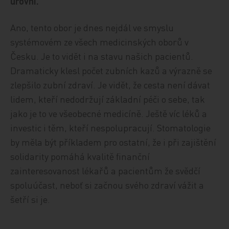
úrovni.
Ano, tento obor je dnes nejdál ve smyslu
systémovém ze všech medicinských oborů v
Česku. Je to vidět i na stavu našich pacientů.
Dramaticky klesl počet zubních kazů a výrazně se
zlepšilo zubní zdraví. Je vidět, že cesta není dávat
lidem, kteří nedodržují základní péči o sebe, tak
jako je to ve všeobecné medicíně. Ještě víc léků a
investic i těm, kteří nespolupracují. Stomatologie
by měla být příkladem pro ostatní, že i při zajištění
solidarity pomáhá kvalitě finanční
zainteresovanost lékařů a pacientům že svědčí
spoluúčast, neboť si začnou svého zdraví vážit a
šetří si je.