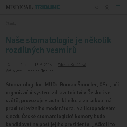
Přeskočit na obsah
Články
Naše stomatologie je několik
rozdílných vesmírů
13 minut čtení
13. 9. 2016
Zdenka Kolářová
Vyšlo v titulu
Medical Tribune
Stomatolog doc. MUDr. Roman Šmucler, CSc., učí
organizační systém zdravotnictví v Česku i ve
světě, provozuje vlastní kliniku a za sebou má
praxi televizního moderátora. Na listopadovém
sjezdu České stomatologické komory bude
kandidovat na post jejího prezidenta. „Ačkoli to