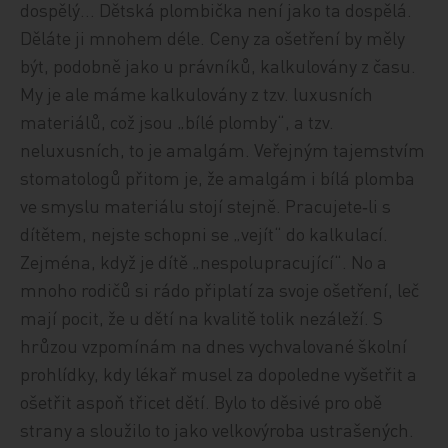
dospělý… Dětská plombička není jako ta dospělá.
Děláte ji mnohem déle. Ceny za ošetření by měly
být, podobně jako u právníků, kalkulovány z času.
My je ale máme kalkulovány z tzv. luxusních
materiálů, což jsou „bílé plomby“, a tzv.
neluxusních, to je amalgám. Veřejným tajemstvím
stomatologů přitom je, že amalgám i bílá plomba
ve smyslu materiálu stojí stejně. Pracujete‑li s
dítětem, nejste schopni se „vejít“ do kalkulací.
Zejména, když je dítě „nespolupracující“. No a
mnoho rodičů si rádo připlatí za svoje ošetření, leč
mají pocit, že u dětí na kvalitě tolik nezáleží. S
hrůzou vzpomínám na dnes vychvalované školní
prohlídky, kdy lékař musel za dopoledne vyšetřit a
ošetřit aspoň třicet dětí. Bylo to děsivé pro obě
strany a sloužilo to jako velkovýroba ustrašených.