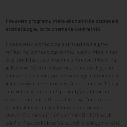
| Ve svém programu máte ekonomické ozdravení
stomatologie, co to znamená konkrétně?
Financování stomatologie si musíme nejprve
vyříkat my stomatologové mezi sebou. Mám o tom
svoji představu, ale musíme si to odsouhlasit. Pak
je fáze dvě. Všichni chápeme, že prostředky jsou
omezené, ale peněz pro stomatology a ambulantní
lékaře ubývá. Je známá věc, že nejekonomičtější je
zdravotnictví, které drží pacienty pokud možno
mimo nemocnice. U nás jdeme opačnou cestou,
neboť politici mají pod kontrolou nemocnice,
zbytečně je zvětšují a uštvaní lékaři z lůžkových
oddělení na ambulancích soutěží s kolegy z privátů