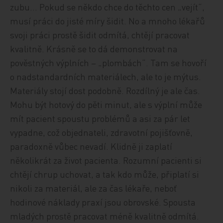
zubu… Pokud se někdo chce do těchto cen „vejít“,
musí práci do jisté míry šidit. No a mnoho lékařů
svoji práci prostě šidit odmítá, chtějí pracovat
kvalitně. Krásně se to dá demonstrovat na
pověstných výplních – „plombách“. Tam se hovoří
o nadstandardních materiálech, ale to je mýtus.
Materiály stojí dost podobně. Rozdílný je ale čas.
Mohu být hotový do pěti minut, ale s výplní může
mít pacient spoustu problémů a asi za pár let
vypadne, což objednateli, zdravotní pojišťovně,
paradoxně vůbec nevadí. Klidně ji zaplatí
několikrát za život pacienta. Rozumní pacienti si
chtějí chrup uchovat, a tak kdo může, připlatí si
nikoli za materiál, ale za čas lékaře, neboť
hodinové náklady praxí jsou obrovské. Spousta
mladých prostě pracovat méně kvalitně odmítá.