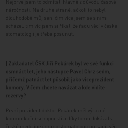
Nejprve jsem to odmítal, hlavně z důvodu časové
náročnosti. Na druhé straně, ačkoli to nebyl
dlouhodobě můj sen, čím více jsem se s nimi
scházel, tím víc jsem si říkal, že řadu věcí v české
stomatologii je třeba posunut.
| Zakladatel ČSK Jiří Pekárek byl ve své funkci
osmnáct let, jeho nástupce Pavel Chrz sedm,
přičemž patnáct let působil jako viceprezident
komory. V čem chcete navázat a kde vidíte
rezervy?
První prezident doktor Pekárek měl výrazné
komunikační schopnosti a díky tomu dokázal v
české medicíně i mimo stomatologii prosadit věci