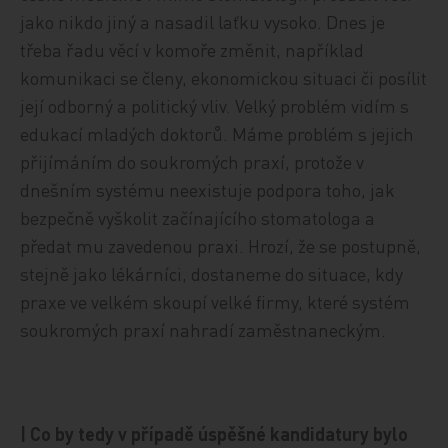
jako nikdo jiný a nasadil laťku vysoko. Dnes je
třeba řadu věcí v komoře změnit, například
komunikaci se členy, ekonomickou situaci či posílit
její odborný a politický vliv. Velký problém vidím s
edukací mladých doktorů. Máme problém s jejich
přijímáním do soukromých praxí, protože v
dnešním systému neexistuje podpora toho, jak
bezpečně vyškolit začínajícího stomatologa a
předat mu zavedenou praxi. Hrozí, že se postupně,
stejně jako lékárníci, dostaneme do situace, kdy
praxe ve velkém skoupí velké firmy, které systém
soukromých praxí nahradí zaměstnaneckým.
| Co by tedy v případě úspěšné kandidatury bylo