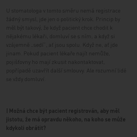
U stomatologa v tomto směru nemá registrace
žádný smysl, jde jen o politický krok. Princip by
měl být takový, že když pacient chce chodit k
nějakému lékaři, domluví se s ním, a když si
vzájemně „sedí“, ať jsou spolu. Když ne, ať jde
jinam. Pokud pacient lékaře najít nemůže,
pojišťovny ho mají zkusit nakontaktovat,
popřípadě uzavřít další smlouvy. Ale rozumní lidé
se vždy domluví.
| Možná chce být pacient registrován, aby měl
jistotu, že má opravdu někoho, na koho se může
kdykoli obrátit?