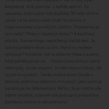
bezplatná „bílá plomba“ v každé vesnici. Za
spoustou zubní péče lidé dojíždějí 30 nebo 40 km.
Jenže na té vesnici také chybí multikino a
hypermarkety s lacinějším zbožím. Postavíme je
tam také? Třeba z nějakých dotací? A kacířská
otázka. Stomatologa nepotřebuji každý den. Je
takový problém dojet za tím, který mi nejlépe
vyhovuje? Konečně, tak to děláme třeba s autem,
když potřebuje servis… Politici často slibují úplné
nesmysly. Já ale myslím, že lidé nejsou hloupí, dá
se jim to vysvětlit. Takže možná proto člověk s
takovou podivnou televizní minulostí, jako jsem já,
kandiduje na šéfa komory. Věřím, že je možné vše
lidem vysvětlit, a jenom tak postupně prosadíme
potřebné změny ve zdravotnictví.