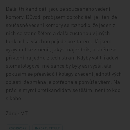
Další tři kandidáti jsou ze současného vedení
komory. Důvod, proč jsem do toho šel, je i ten, že
současné vedení komory se rozhodlo, že jeden z
nich se stane šéfem a další zůstanou v jiných
funkcích a všechno pojede po starém. Já jsem
vyzyvatel ke změně, jakýsi nájezdník, a sněm se
přikloní na jednu z těch stran. Kdyby volili řadoví
stomatologové, mé šance by byly asi vyšší, ale
pokusím se přesvědčit kolegy z vedení jednotlivých
oblastí, že změna je potřebná a pomůže všem. Na
práci s mými protikandidáty se těším, není to kdo
s koho…
Zdroj: MT
ROZHOVORY
IMPORT: TITULY