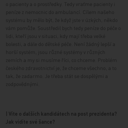
o pacienty a o prostředky. Tedy vraťme pacienty i
peníze z nemocnic do ambulancí. Cílem našeho
systému by mělo být, že když jste v úzkých, někdo
vám pomůže. Soustředil bych tedy peníze do péče o
lidi, kteří jsou v situaci, kdy mají třeba velké
bolesti, a dále do dětské péče. Není žádný lepší a
horší systém, jsou různé systémy v různých
zemích a my si musíme říci, co chceme. Problém
českého zdravotnictví je, že chceme všechno, a to
tak, že zadarmo. Je třeba stát se dospělými a
zodpovědnými.
| Víte o dalších kandidátech na post prezidenta?
Jak vidíte své šance?