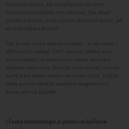
ostatním snižují, ale na veřejnosti se o tom
snižování prostředků moc nemluví. Zde lékaři
potřebují pomoc, jinak systém většinově opustí, jak
se stalo třeba v Británii.
Pak je tady veliká speciální bolest – je zde okolo 1
500 starších kolegů, kteří neumějí předat svoji
praxi mladým, protože pro to nejsou vytvořeny
základní podmínky. Bohužel často musejí ordinaci
zavřít a kartotéku odnést na místní úřad. Tady je
třeba pomoci vytvářet společné vícegenerační
praxe jako na Západě.
| Česká stomatologie je přesto na špičkové