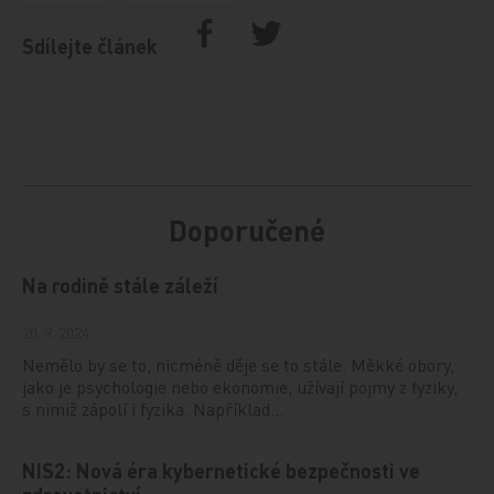
Sdílejte článek
Doporučené
Na rodině stále záleží
20. 9. 2024
Nemělo by se to, nicméně děje se to stále. Měkké obory,
jako je psychologie nebo ekonomie, užívají pojmy z fyziky,
s nimiž zápolí i fyzika. Například…
NIS2: Nová éra kybernetické bezpečnosti ve