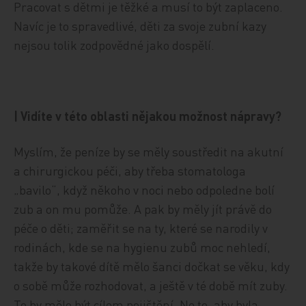
Pracovat s dětmi je těžké a musí to být zaplaceno.
Navíc je to spravedlivé, děti za svoje zubní kazy
nejsou tolik zodpovědné jako dospělí.
| Vidíte v této oblasti nějakou možnost nápravy?
Myslím, že peníze by se měly soustředit na akutní
a chirurgickou péči, aby třeba stomatologa
„bavilo“, když někoho v noci nebo odpoledne bolí
zub a on mu pomůže. A pak by měly jít právě do
péče o děti; zaměřit se na ty, které se narodily v
rodinách, kde se na hygienu zubů moc nehledí,
takže by takové dítě mělo šanci dočkat se věku, kdy
o sobě může rozhodovat, a ještě v té době mít zuby.
To by mělo být cílem pojištění. Ne to, aby byla