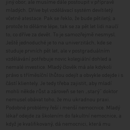
jiný obor, ale musíme dále postoupit v přípravě
mladých. Dříve byl vzdělávací systém devítiletý
včetně atestace. Pak se řeklo, že bude pětiletý, a
protože to děláme lépe, tak se za pět let lidi naučí
to, co dříve za devět. To je samozřejmě nesmysl.
Ještě jednoduché je to na univerzitách, kde se
studuje prvních pět let, ale v postgraduálním
vzdělávání potřebuje novic kolegiální dohled a
nemalé investice. Mladý člověk má ale kdykoli
právo s tříměsíční lhůtou odejít a obvykle odejde i s
částí klientely. Je tedy třeba zajistit, aby mladí
mohli někde růst a zároveň se ten „starý“ doktor
nemusel obávat toho, že mu ukradnou praxi.
Podobné problémy řeší i menší nemocnice. Mladý
lékař odejde za školením do fakultní nemocnice, a
když je kvalifikovaný, dá nemocnici, která mu