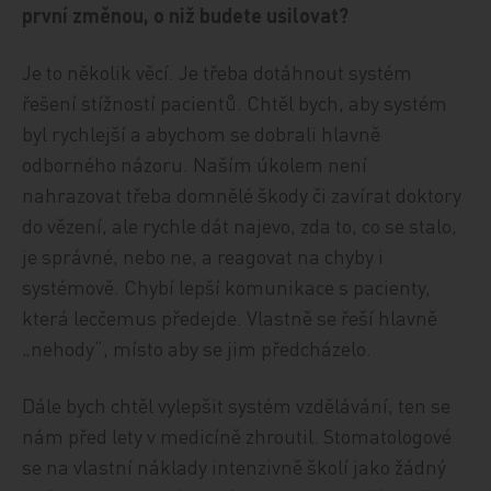
první změnou, o niž budete usilovat?
Je to několik věcí. Je třeba dotáhnout systém
řešení stížností pacientů. Chtěl bych, aby systém
byl rychlejší a abychom se dobrali hlavně
odborného názoru. Naším úkolem není
nahrazovat třeba domnělé škody či zavírat doktory
do vězení, ale rychle dát najevo, zda to, co se stalo,
je správné, nebo ne, a reagovat na chyby i
systémově. Chybí lepší komunikace s pacienty,
která lecčemus předejde. Vlastně se řeší hlavně
„nehody“, místo aby se jim předcházelo.
Dále bych chtěl vylepšit systém vzdělávání, ten se
nám před lety v medicíně zhroutil. Stomatologové
se na vlastní náklady intenzivně školí jako žádný