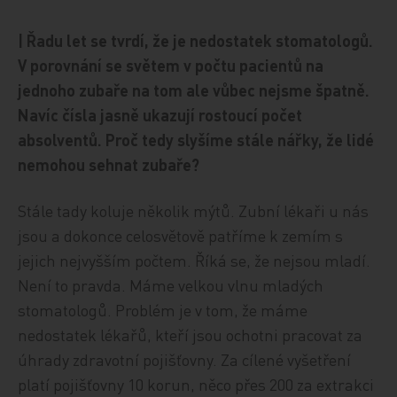
| Řadu let se tvrdí, že je nedostatek stomatologů.
V porovnání se světem v počtu pacientů na
jednoho zubaře na tom ale vůbec nejsme špatně.
Navíc čísla jasně ukazují rostoucí počet
absolventů. Proč tedy slyšíme stále nářky, že lidé
nemohou sehnat zubaře?
Stále tady koluje několik mýtů. Zubní lékaři u nás
jsou a dokonce celosvětově patříme k zemím s
jejich nejvyšším počtem. Říká se, že nejsou mladí.
Není to pravda. Máme velkou vlnu mladých
stomatologů. Problém je v tom, že máme
nedostatek lékařů, kteří jsou ochotni pracovat za
úhrady zdravotní pojišťovny. Za cílené vyšetření
platí pojišťovny 10 korun, něco přes 200 za extrakci