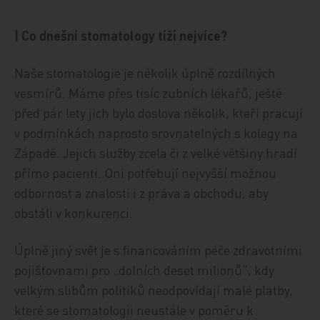
| Co dnešní stomatology tíží nejvíce?
Naše stomatologie je několik úplně rozdílných
vesmírů. Máme přes tisíc zubních lékařů, ještě
před pár lety jich bylo doslova několik, kteří pracují
v podmínkách naprosto srovnatelných s kolegy na
Západě. Jejich služby zcela či z velké většiny hradí
přímo pacienti. Oni potřebují nejvyšší možnou
odbornost a znalosti i z práva a obchodu, aby
obstáli v konkurenci.
Úplně jiný svět je s financováním péče zdravotními
pojišťovnami pro „dolních deset milionů“, kdy
velkým slibům politiků neodpovídají malé platby,
které se stomatologii neustále v poměru k