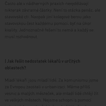
Často ale v nádherných praxích nevydělávají
nikterak závratné částky. Není to otázka peněz, ale
stavovské cti. Naopak jiní kolegové berou jako
stavovskou čest každému pomoci, byť na úkor
kvality. Jednoznačné řešení to nemá a každý se
musí rozhodnout.
| Jak řešit nedostatek lékařů v určitých
oblastech?
Mladí lékaři jsou mladí lidé. Za komunismu jsme
za Evropou zaostali v urbanizaci. Máme příliš
vesnic a malých městeček, ale mladí lidé chtějí žít
ve velkých městech. Nejsme schopni s pomocí