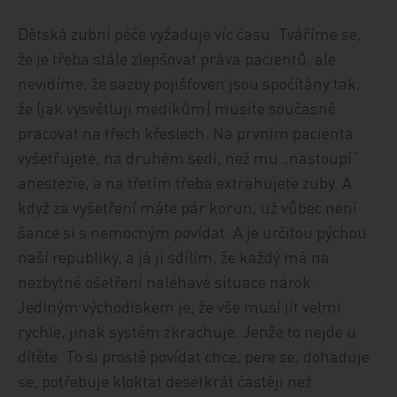
Dětská zubní péče vyžaduje víc času. Tváříme se,
že je třeba stále zlepšovat práva pacientů, ale
nevidíme, že sazby pojišťoven jsou spočítány tak,
že (jak vysvětluji medikům) musíte současně
pracovat na třech křeslech. Na prvním pacienta
vyšetřujete, na druhém sedí, než mu „nastoupí“
anestezie, a na třetím třeba extrahujete zuby. A
když za vyšetření máte pár korun, už vůbec není
šance si s nemocným povídat. A je určitou pýchou
naší republiky, a já ji sdílím, že každý má na
nezbytné ošetření naléhavé situace nárok.
Jediným východiskem je, že vše musí jít velmi
rychle, jinak systém zkrachuje. Jenže to nejde u
dítěte. To si prostě povídat chce, pere se, dohaduje
se, potřebuje kloktat desetkrát častěji než