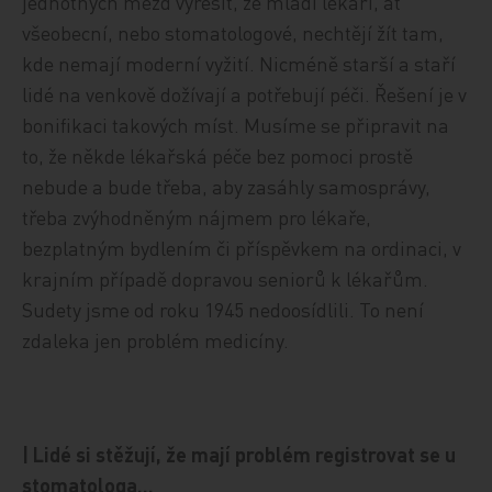
jednotných mezd vyřešit, že mladí lékaři, ať
všeobecní, nebo stomatologové, nechtějí žít tam,
kde nemají moderní vyžití. Nicméně starší a staří
lidé na venkově dožívají a potřebují péči. Řešení je v
bonifikaci takových míst. Musíme se připravit na
to, že někde lékařská péče bez pomoci prostě
nebude a bude třeba, aby zasáhly samosprávy,
třeba zvýhodněným nájmem pro lékaře,
bezplatným bydlením či příspěvkem na ordinaci, v
krajním případě dopravou seniorů k lékařům.
Sudety jsme od roku 1945 nedoosídlili. To není
zdaleka jen problém medicíny.
| Lidé si stěžují, že mají problém registrovat se u
stomatologa…