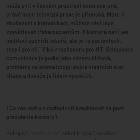
může znít v českém prostředí kontroverzně,
právě moje televizní praxe je přínosná. Máte‑li
zkušenost s komunikací, můžete věci lépe
vysvětlovat třeba pacientům. A komora není jen
institucí zubních lékařů, ale je i o pacientech,
tedy i pro ně,“ říká v rozhovoru pro MT. Schopnost
komunikace je podle jeho názoru klíčová,
problémy ve stomatologii podle vlastních slov
chápe a dokáže je lidem vysvětlit.
| Co vás vedlo k rozhodnutí kandidovat na post
prezidenta komory?
Kolegové, kteří na mě několik týdnů naléhali.