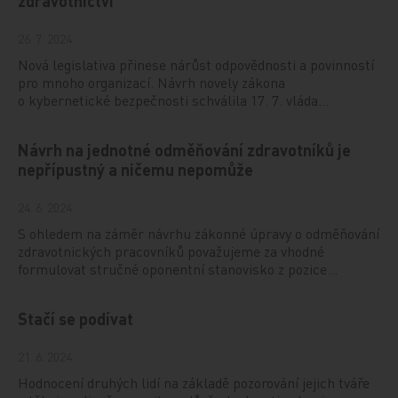
zdravotnictví
26. 7. 2024
Nová legislativa přinese nárůst odpovědnosti a povinností
pro mnoho organizací. Návrh novely zákona
o kybernetické bezpečnosti schválila 17. 7. vláda…
Návrh na jednotné odměňování zdravotníků je
nepřípustný a ničemu nepomůže
24. 6. 2024
S ohledem na záměr návrhu zákonné úpravy o odměňování
zdravotnických pracovníků považujeme za vhodné
formulovat stručné oponentní stanovisko z pozice…
Stačí se podívat
21. 6. 2024
Hodnocení druhých lidí na základě pozorování jejich tváře