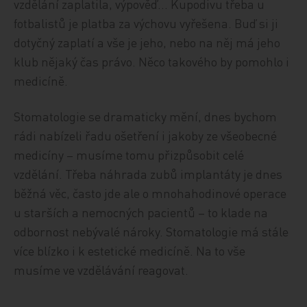
vzdělání zaplatila, výpověď… Kupodivu třeba u
fotbalistů je platba za výchovu vyřešena. Buď si ji
dotyčný zaplatí a vše je jeho, nebo na něj má jeho
klub nějaký čas právo. Něco takového by pomohlo i
medicíně.
Stomatologie se dramaticky mění, dnes bychom
rádi nabízeli řadu ošetření i jakoby ze všeobecné
medicíny – musíme tomu přizpůsobit celé
vzdělání. Třeba náhrada zubů implantáty je dnes
běžná věc, často jde ale o mnohahodinové operace
u starších a nemocných pacientů – to klade na
odbornost nebývalé nároky. Stomatologie má stále
více blízko i k estetické medicíně. Na to vše
musíme ve vzdělávání reagovat.