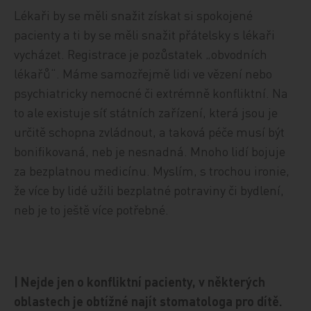
Lékaři by se měli snažit získat si spokojené
pacienty a ti by se měli snažit přátelsky s lékaři
vycházet. Registrace je pozůstatek „obvodních
lékařů“. Máme samozřejmě lidi ve vězení nebo
psychiatricky nemocné či extrémně konfliktní. Na
to ale existuje síť státních zařízení, která jsou je
určitě schopna zvládnout, a taková péče musí být
bonifikovaná, neb je nesnadná. Mnoho lidí bojuje
za bezplatnou medicínu. Myslím, s trochou ironie,
že více by lidé užili bezplatné potraviny či bydlení,
neb je to ještě více potřebné.
| Nejde jen o konfliktní pacienty, v některých
oblastech je obtížné najít stomatologa pro dítě.