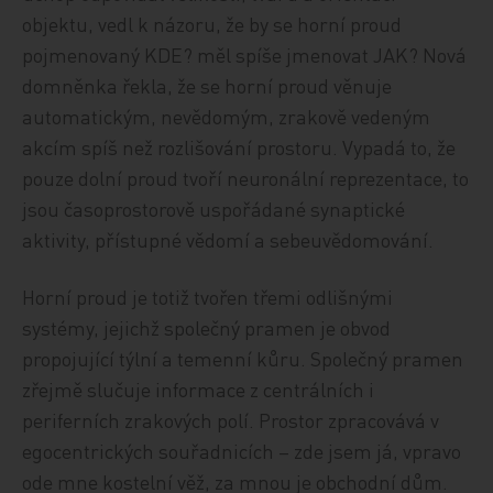
objektu, vedl k názoru, že by se horní proud
pojmenovaný KDE? měl spíše jmenovat JAK? Nová
domněnka řekla, že se horní proud věnuje
automatickým, nevědomým, zrakově vedeným
akcím spíš než rozlišování prostoru. Vypadá to, že
pouze dolní proud tvoří neuronální reprezentace, to
jsou časoprostorově uspořádané synaptické
aktivity, přístupné vědomí a sebeuvědomování.
Horní proud je totiž tvořen třemi odlišnými
systémy, jejichž společný pramen je obvod
propojující týlní a temenní kůru. Společný pramen
zřejmě slučuje informace z centrálních i
periferních zrakových polí. Prostor zpracovává v
egocentrických souřadnicích – zde jsem já, vpravo
ode mne kostelní věž, za mnou je obchodní dům.