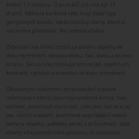
kolem 1,5 milionu. U primátů jich má být 17
druhů. Některé korálové ryby mají další typy
gangliových buněk, takže rozlišují barvy, které si
neumíme představit. Nic jednoduchého.
Zobrazení na sítnici rozlišuje polohu objektu ve
dvou rozměrech, vlnovou délku, čas, levou a pravou
stranu. Senzoricky rozlišuje sítnice jas, spektrum,
kontrast, rychlost a orientaci ve dvou rozměrech.
Odvozenými vlastnosti zpracovávání zrakové
informace v sítnici jsou trojrozměrná forma, tvar,
velikost, povrchové vlastnosti, jako jsou barva a její
jas, odstín a sycení, povrchové uspořádání neboli
textura objektu, světelný odraz a průsvitnost, dále
vztahy v trojrozměrném prostoru, to znamená