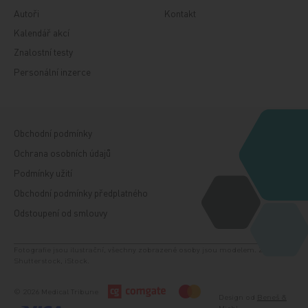
Autoři
Kontakt
Kalendář akcí
Znalostní testy
Personální inzerce
Obchodní podmínky
Ochrana osobních údajů
Podmínky užití
Obchodní podmínky předplatného
Odstoupení od smlouvy
Fotografie jsou ilustrační, všechny zobrazené osoby jsou modelem. Zdroj:
Shutterstock, iStock.
© 2026 Medical Tribune
Design od
Beneš &
Michl