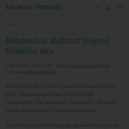
Přeskočit na obsah
Články
Nekonečná složitost (nejen)
lidského oka
6 minut čtení
8. 10. 2018
MUDr. František Koukolík, DrSc
Vyšlo v titulu
Medical Tribune
Kromě toho sítnici tvoří řada dalších buněčných
typů. Jsou propojeny tak složitě a s tak
rozmanitým přenašečovým vybavením, že úplná
mapa jejího zapojení je věc budoucnosti.
Ke sklivci jsou přivráceny gangliové buňky, jich je