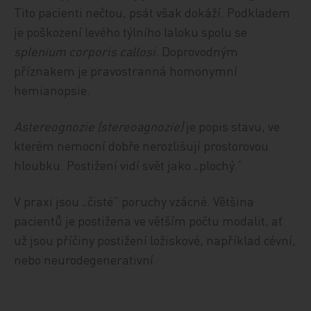
Tito pacienti nečtou, psát však dokáží. Podkladem
je poškození levého týlního laloku spolu se
splenium corporis callosi
. Doprovodným
příznakem je pravostranná homonymní
hemianopsie.
Astereognozie (stereoagnozie)
je popis stavu, ve
kterém nemocní dobře nerozlišují prostorovou
hloubku. Postižení vidí svět jako „plochý.“
V praxi jsou „čisté“ poruchy vzácné. Většina
pacientů je postižena ve větším počtu modalit, ať
už jsou příčiny postižení ložiskové, například cévní,
nebo neurodegenerativní.