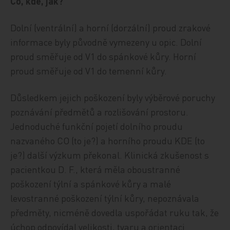
Co, kde, jak?
Dolní (ventrální) a horní (dorzální) proud zrakové
informace byly původně vymezeny u opic. Dolní
proud směřuje od V1 do spánkové kůry. Horní
proud směřuje od V1 do temenní kůry.
Důsledkem jejich poškození byly výběrové poruchy
poznávání předmětů a rozlišování prostoru.
Jednoduché funkční pojetí dolního proudu
nazvaného CO (to je?) a horního proudu KDE (to
je?) další výzkum překonal. Klinická zkušenost s
pacientkou D. F., která měla oboustranné
poškození týlní a spánkové kůry a malé
levostranné poškození týlní kůry, nepoznávala
předměty, nicméně dovedla uspořádat ruku tak, že
úchop odpovídal velikosti, tvaru a orientaci