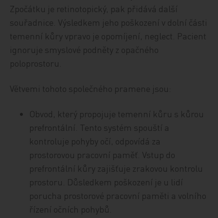
Zpočátku je retinotopický, pak přidává další
souřadnice. Výsledkem jeho poškození v dolní části
temenní kůry vpravo je opomíjení, neglect. Pacient
ignoruje smyslové podněty z opačného
poloprostoru.
Větvemi tohoto společného pramene jsou:
Obvod, který propojuje temenní kůru s kůrou
prefrontální. Tento systém spouští a
kontroluje pohyby očí, odpovídá za
prostorovou pracovní paměť. Vstup do
prefrontální kůry zajišťuje zrakovou kontrolu
prostoru. Důsledkem poškození je u lidí
porucha prostorové pracovní paměti a volního
řízení očních pohybů.