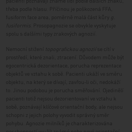
pacienti poznávají známé lidi podle dalších znaků,
třeba podle hlasu. Příčinou je poškozená FFA,
fusiform face area, poměrně malá část kůry
g.
fusiformis
. Prosopagnozie se obvykle vyskytuje
spolu s dalšími typy zrakových agnozií.
Nemocní stižení
topografickou agnozií
se cítí v
prostředí, které znali, ztracení. Důvodem může být
egocentrická dezorientace, porucha reprezentace
objektů ve vztahu k sobě. Pacienti ukáží ve směru
objektu, na který se dívají, zavřou‑li oči, nedokáží
to. Jinou podobou je porucha směřování. Ojedinělí
pacienti totiž nejsou dezorientovaní ve vztahu k
sobě, poznávají klíčové orientační body, ale nejsou
schopni z jejich polohy vyvodit správný směr
pohybu. Agnozie milníků je charakterizována
neschopností využít známé nebo nové orientační