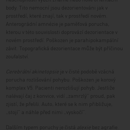
body. Tito nemocní jsou dezorientováni jak v
prostředí, které znají, tak v prostředí novém.
Anterográdní amnézie je paměťová porucha,
kterou v této souvislosti doprovází dezorientace v
novém prostředí. Poškozen je parahipokampální
závit. Topografická dezorientace může být příčinou
zoufalství.
Cerebrální akinetopsie
je v čisté podobě vzácná
porucha rozlišování pohybu. Poškozen je korový
komplex V5. Pacienti nerozlišují pohyb. Jestliže
nalévají čaj z konvice, vidí „zamrzlý“ proud, pak
zjistí, že přelili. Auto, které se k nim přibližuje,
„stojí“ a náhle před nimi „vyskočí“.
Dalším typem poruchy je čistá
alexie
bez agrafie.