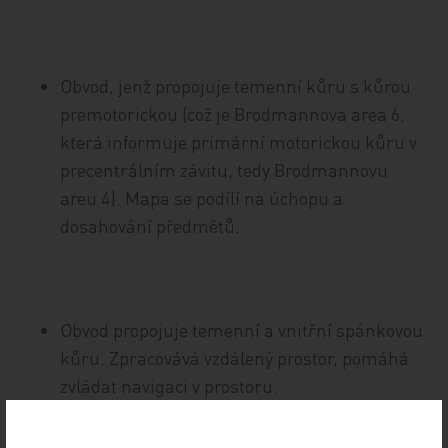
Obvod, jenž propojuje temenní kůru s kůrou
premotorickou (což je Brodmannova area 6,
která informuje primární motorickou kůru v
precentrálním závitu, tedy Brodmannovu
areu 4). Mapa se podílí na úchopu a
dosahování předmětů.
Obvod propojuje temenní a vnitřní spánkovou
kůru. Zpracovává vzdálený prostor, pomáhá
zvládat navigaci v prostoru.