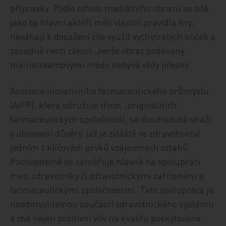
přípravky. Podle tohoto mediálního obrazu se zdá,
jako by hlavní aktéři měli vlastní pravidla hry,
neváhají k dosažení cíle využít vychytralých kliček a
zásadně nectí zákon. Jenže obraz podávaný
mainstreamovými médii nebývá vždy přesný.
Asociace inovativního farmaceutického průmyslu
(AIFP), která sdružuje třicet „originálních“
farmaceutických společností, se dlouhodobě snaží
o obnovení důvěry, jež je zvláště ve zdravotnictví
jedním z klíčových prvků vzájemných vztahů.
Pochopitelně se zaměřuje hlavně na spolupráci
mezi zdravotníky či zdravotnickými zařízeními a
farmaceutickými společnostmi. Tato spolupráce je
neodmyslitelnou součástí zdravotnického systému
a má nejen pozitivní vliv na kvalitu poskytované