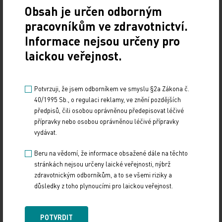
společnostmi a transparentně zveřejnit výši
Obsah je určen odborným
souvisejících plateb. K tomuto účelu bude
pracovníkům ve zdravotnictví.
připraven veřejně dostupný portál
Informace nejsou určeny pro
www.transparentnispoluprace. cz, na kterém
laickou veřejnost.
budou zveřejněny veškeré platby a jiná plnění
související se službami poskytovanými lékaři nebo
zdravotnickými zařízeními farmaceutickým
Potvrzuji, že jsem odborníkem ve smyslu §2a Zákona č.
společnostem (včetně jména konkrétní
40/1995 Sb., o regulaci reklamy, ve znění pozdějších
předpisů, čili osobou oprávněnou předepisovat léčivé
farmaceutické společnosti, která platbu poskytla).
přípravky nebo osobou oprávněnou léčivé přípravky
Zveřejněna by měla být celková roční částka za
vydávat.
veškeré platby a jiná plnění související s aktivitami
Beru na vědomí, že informace obsažené dále na těchto
spolupráce týkající se léčivých přípravků na
stránkách nejsou určeny laické veřejnosti, nýbrž
předpis. Podle konkrétní podoby spolupráce by
zdravotnickým odborníkům, a to se všemi riziky a
měly být zveřejněny buď souhrnné platby, nebo
důsledky z toho plynoucími pro laickou veřejnost.
individuální plnění. To by se mělo týkat
poskytnutých darů, grantů, příspěvků na náklady
POTVRDIT