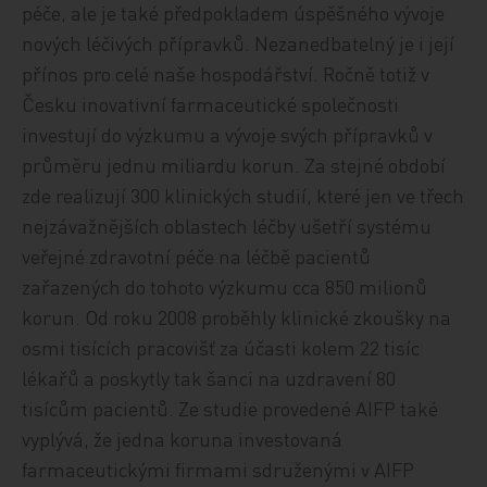
péče, ale je také předpokladem úspěšného vývoje
nových léčivých přípravků. Nezanedbatelný je i její
přínos pro celé naše hospodářství. Ročně totiž v
Česku inovativní farmaceutické společnosti
investují do výzkumu a vývoje svých přípravků v
průměru jednu miliardu korun. Za stejné období
zde realizují 300 klinických studií, které jen ve třech
nejzávažnějších oblastech léčby ušetří systému
veřejné zdravotní péče na léčbě pacientů
zařazených do tohoto výzkumu cca 850 milionů
korun. Od roku 2008 proběhly klinické zkoušky na
osmi tisících pracovišť za účasti kolem 22 tisíc
lékařů a poskytly tak šanci na uzdravení 80
tisícům pacientů. Ze studie provedené AIFP také
vyplývá, že jedna koruna investovaná
farmaceutickými firmami sdruženými v AIFP