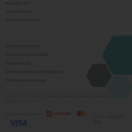
Kalendář akcí
Znalostní testy
Personální inzerce
Obchodní podmínky
Ochrana osobních údajů
Podmínky užití
Obchodní podmínky předplatného
Odstoupení od smlouvy
Fotografie jsou ilustrační, všechny zobrazené osoby jsou modelem. Zdroj:
Shutterstock, iStock.
© 2026 Medical Tribune
Design od
Beneš &
Michl