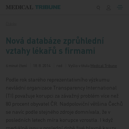
Přeskočit na obsah
Články
Nová databáze zprůhlední
vztahy lékařů s firmami
6 minut čtení
18. 8. 2014
red
Vyšlo v titulu
Medical Tribune
Podle rok starého reprezentativního výzkumu
nevládní organizace Transparency International
(TI) považuje korupci za závažný problém více než
80 procent obyvatel ČR. Nadpoloviční většina Čechů
se navíc podle stejného zdroje domnívala, že v
posledních letech míra korupce vzrostla. I když
mediálně jsou v poslední době živé hlavně kauzy