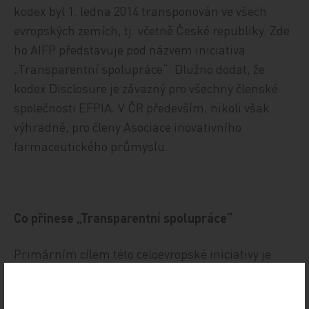
kodex byl 1. ledna 2014 transponován ve všech
evropských zemích, tj. včetně České republiky. Zde
ho AIFP představuje pod názvem iniciativa
„Transparentní spolupráce“. Dlužno dodat, že
kodex Disclosure je závazný pro všechny členské
společnosti EFPIA. V ČR především, nikoli však
výhradně, pro členy Asociace inovativního
farmaceutického průmyslu.
Co přinese „Transparentní spolupráce“
Primárním cílem této celoevropské iniciativy je
objasnit podstatu a rozsah spolupráce mezi lékaři
či zdravotnickými zařízeními a farmaceutickými