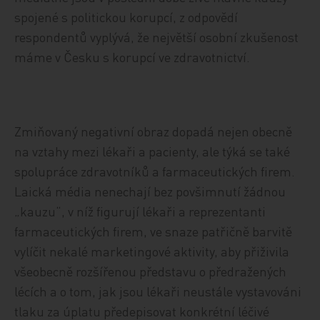
spojené s politickou korupcí, z odpovědí
respondentů vyplývá, že největší osobní zkušenost
máme v Česku s korupcí ve zdravotnictví.
Zmiňovaný negativní obraz dopadá nejen obecně
na vztahy mezi lékaři a pacienty, ale týká se také
spolupráce zdravotníků a farmaceutických firem.
Laická média nenechají bez povšimnutí žádnou
„kauzu“, v níž figurují lékaři a reprezentanti
farmaceutických firem, ve snaze patřičně barvitě
vylíčit nekalé marketingové aktivity, aby přiživila
všeobecně rozšířenou představu o předražených
lécích a o tom, jak jsou lékaři neustále vystavováni
tlaku za úplatu předepisovat konkrétní léčivé