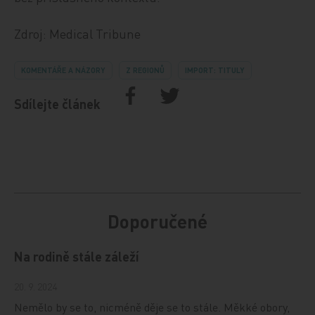
Zdroj: Medical Tribune
KOMENTÁŘE A NÁZORY
Z REGIONŮ
IMPORT: TITULY
Sdílejte článek
Doporučené
Na rodině stále záleží
20. 9. 2024
Nemělo by se to, nicméně děje se to stále. Měkké obory,