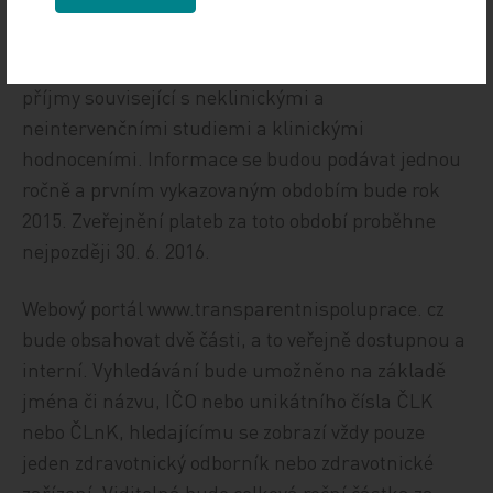
akcí (registrační poplatky, smlouvy o sponzorování,
doprava a ubytování), plateb za další služby a
konzultace. Naopak souhrnně by se vykazovaly
příjmy související s neklinickými a
neintervenčními studiemi a klinickými
hodnoceními. Informace se budou podávat jednou
ročně a prvním vykazovaným obdobím bude rok
2015. Zveřejnění plateb za toto období proběhne
nejpozději 30. 6. 2016.
Webový portál www.transparentnispoluprace. cz
bude obsahovat dvě části, a to veřejně dostupnou a
interní. Vyhledávání bude umožněno na základě
jména či názvu, IČO nebo unikátního čísla ČLK
nebo ČLnK, hledajícímu se zobrazí vždy pouze
jeden zdravotnický odborník nebo zdravotnické
zařízení. Viditelná bude celková roční částka za