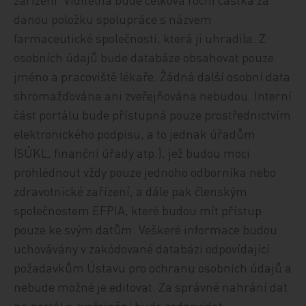
danou položku spolupráce s názvem
farmaceutické společnosti, která ji uhradila. Z
osobních údajů bude databáze obsahovat pouze
jméno a pracoviště lékaře. Žádná další osobní data
shromažďována ani zveřejňována nebudou. Interní
část portálu bude přístupná pouze prostřednictvím
elektronického podpisu, a to jednak úřadům
(SÚKL, finanční úřady atp.), jež budou moci
prohlédnout vždy pouze jednoho odborníka nebo
zdravotnické zařízení, a dále pak členským
společnostem EFPIA, které budou mít přístup
pouze ke svým datům. Veškeré informace budou
uchovávány v zakódované databázi odpovídající
požadavkům Ústavu pro ochranu osobních údajů a
nebude možné je editovat. Za správné nahrání dat
na portál a zveřejnění bude zodpovídat