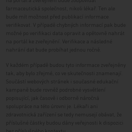
farmaceutická společnost, nikoli lékař. Ten ale
bude mít možnost před publikací informace
verifikovat. V případě chybných informací pak bude
možné po verifikaci data opravit a opětovně nahrát
na portál ke zveřejnění. Verifikace a následné
nahrání dat bude probíhat jednou ročně.
V každém případě budou tyto informace zveřejněny
tak, aby bylo zřejmé, co ve skutečnosti znamenají.
Součástí webových stránek i současné edukační
kampaně bude rovněž podrobné vysvětlení
popisující, jak časově i odborně náročná
spolupráce na této úrovni je. Lékaři ani
zdravotnická zařízení se tedy nemusejí obávat, že
příslušné částky budou dány veřejnosti k dispozici
bez příslušného kontextu.