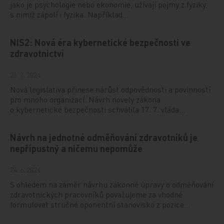
jako je psychologie nebo ekonomie, užívají pojmy z fyziky,
s nimiž zápolí i fyzika. Například…
NIS2: Nová éra kybernetické bezpečnosti ve
zdravotnictví
26. 7. 2024
Nová legislativa přinese nárůst odpovědnosti a povinností
pro mnoho organizací. Návrh novely zákona
o kybernetické bezpečnosti schválila 17. 7. vláda…
Návrh na jednotné odměňování zdravotníků je
nepřípustný a ničemu nepomůže
24. 6. 2024
S ohledem na záměr návrhu zákonné úpravy o odměňování
zdravotnických pracovníků považujeme za vhodné
formulovat stručné oponentní stanovisko z pozice…