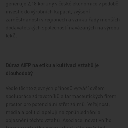
generuje 2,18 koruny v české ekonomice v podobě
investic do výrobních kapacit, zvýšení
zaměstnanosti v regionech a vzniku řady menších
dodavatelských společností navázaných na výrobu
léků.
Důraz AIFP na etiku a kultivaci vztahů je
dlouhodobý
Vedle těchto zjevných přínosů vytváří ovšem
spolupráce zdravotníků a farmaceutických firem
prostor pro potenciální střet zájmů. Veřejnost,
média a politici apelují na zprůhlednění a
objasnění těchto vztahů. Asociace inovativního
farmaceutického průmyslu si výše zmíněné