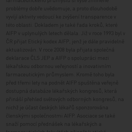
problémy dobře uvědomuje, a proto dlouhodobě
vyvíjí aktivity vedoucí ke zvýšení transparence v
této oblasti. Dokladem je také řada kroků, které
AIFP v uplynulých letech dělala. Již v roce 1993 byl v
ČR přijat Etický kodex AIFP, jenž je dále pravidelně
aktualizován. V roce 2008 byla přijata společná
deklarace ČLS JEP a AIFP o spolupráci mezi
lékařskou odbornou veřejností a inovativním
farmaceutickým průmyslem. Kromě toho byla
před třemi lety na podnět AIFP spuštěna veřejně
dostupná databáze lékařských kongresů, která
přináší přehled světových odborných kongresů, na
nichž je účast českých lékařů sponzorována
členskými společnostmi AIFP. Asociace se také
snaží pomocí přednášek na lékařských a
farmaceutických fakultách přispět k etické