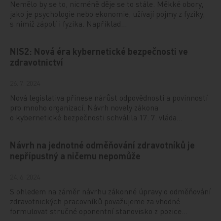
Nemělo by se to, nicméně děje se to stále. Měkké obory,
jako je psychologie nebo ekonomie, užívají pojmy z fyziky,
s nimiž zápolí i fyzika. Například…
NIS2: Nová éra kybernetické bezpečnosti ve
zdravotnictví
26. 7. 2024
Nová legislativa přinese nárůst odpovědnosti a povinností
pro mnoho organizací. Návrh novely zákona
o kybernetické bezpečnosti schválila 17. 7. vláda…
Návrh na jednotné odměňování zdravotníků je
nepřípustný a ničemu nepomůže
24. 6. 2024
S ohledem na záměr návrhu zákonné úpravy o odměňování
zdravotnických pracovníků považujeme za vhodné
formulovat stručné oponentní stanovisko z pozice…