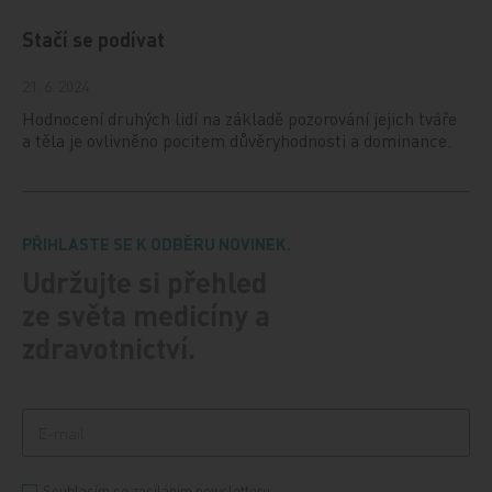
Stačí se podívat
21. 6. 2024
Hodnocení druhých lidí na základě pozorování jejich tváře
a těla je ovlivněno pocitem důvěryhodnosti a dominance.
PŘIHLASTE SE K ODBĚRU NOVINEK.
Udržujte si přehled
ze světa medicíny a
zdravotnictví.
Souhlasím se zasíláním newsletteru