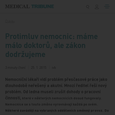
Přeskočit na obsah
Články
Protimluv nemocnic: máme
málo doktorů, ale zákon
dodržujeme
3 minuty čtení
25. 1. 2015
ivb
Nemocniční lékaři vidí problém přesčasové práce jako
dlouhodobě neřešený a akutní. Mnozí ředitel řeší nový
problém. Od ledna museli zrušit dohody o pracovní
činnosti,
které v některých nemocnicích dosud fungovaly.
Nemocnice se s touto změno vyrovnávají každá po svém.
Některé zavádějí na vybraných odděleních směnný provoz.
Do