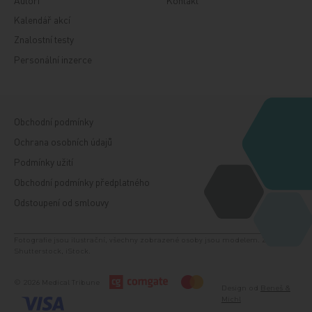
Kalendář akcí
Znalostní testy
Personální inzerce
Obchodní podmínky
Ochrana osobních údajů
Podmínky užití
Obchodní podmínky předplatného
Odstoupení od smlouvy
Fotografie jsou ilustrační, všechny zobrazené osoby jsou modelem. Zdroj:
Shutterstock, iStock.
© 2026 Medical Tribune
Design od
Beneš &
Michl