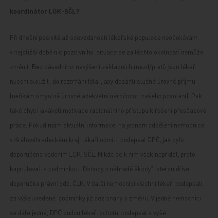
koordinátor LOK-SČL?
Při dnešní pasivitě až odevzdanosti lékařské populace neočekávám
v nejbližší době nic pozitivního, situace se za těchto okolností nemůže
změnit. Bez zásadního navýšení základních mezd/platů jsou lékaři
nuceni sloužit „do roztrhání těla“, aby dosáhli slušné úrovně příjmu
(neříkám úmyslně úrovně adekvátní náročnosti našeho povolání). Pak
také chybí jakákoli motivace racionálního přístupu k řešení přesčasové
práce. Pokud mám aktuální informace, na jednom oddělení nemocnice
v Královéhradeckém kraji lékaři odmítli podepsat DPČ, jak bylo
doporučeno vedením LOK-SČL. Nikdo se k nim však nepřidal, proto
kapitulovali s podmínkou "Dohody o náhradě škody", kterou dříve
doporučilo právní odd. ČLK. V další nemocnici všichni lékaři podepsali
za výše uvedené podmínky již bez snahy o změnu. V jedné nemocnici
se dále jedná, DPČ budou lékaři ochotni podepsat s výše