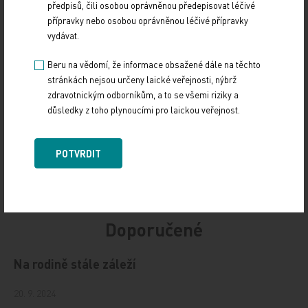
předpisů, čili osobou oprávněnou předepisovat léčivé
přípravky nebo osobou oprávněnou léčivé přípravky
vydávat.
Zdroj: www.tribune.cz
Beru na vědomí, že informace obsažené dále na těchto
stránkách nejsou určeny laické veřejnosti, nýbrž
ROZHOVORY
KARIÉRA
zdravotnickým odborníkům, a to se všemi riziky a
důsledky z toho plynoucími pro laickou veřejnost.
Sdílejte článek
POTVRDIT
Doporučené
Na rodině stále záleží
20. 9. 2024