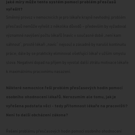
jaké míry může tento systém pomoci problém přesčasů
vyřešit?
Směnný provoz v nemocnicích je pro lékaře krajně nevhodný, problém
přesčasů nemůže vyřešit z několika důvodů – především by vyžadoval
významné navýšení počtu lékařů (navíc v současné době „není kam
sáhnout“, prostě lékaři „navíc“ nejsou) a zásadně by narušil kontinuitu
práce; dále by se prakticky eliminoval ošetřující lékař v užším smyslu
slova. Negativní dopad na příjem by vyvolal další ztrátu motivace lékaře
k maximálnímu pracovnímu nasazení.
Některé nemocnice řeší problém přesčasových hodin pomocí
osobního
ohodnocení lékařů. Nerozumím ale tomu, jak je
vyřešena podstata věci - tedy přítomnost lékaře na pracovišti?
Není to další obcházení zákona?
Řešení problému přesčasových hodin pomocí osobního ohodnocení