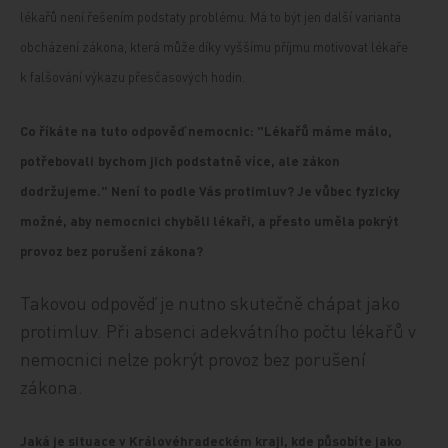
lékařů není řešením podstaty problému. Má to být jen další varianta
obcházení zákona, která může díky vyššímu příjmu motivovat lékaře
k falšování výkazu přesčasových hodin.
Co říkáte na tuto odpověď nemocnic: "Lékařů máme málo,
potřebovali
bychom jich podstatně více, ale zákon
dodržujeme." Není to podle Vás protimluv? Je vůbec fyzicky
možné, aby nemocnici chyběli lékaři, a přesto uměla pokrýt
provoz bez porušení zákona?
Takovou odpověď je nutno skutečně chápat jako
protimluv. Při absenci adekvátního počtu lékařů v
nemocnici nelze pokrýt provoz bez porušení
zákona.
Jaká je situace v Královéhradeckém kraji, kde působíte jako