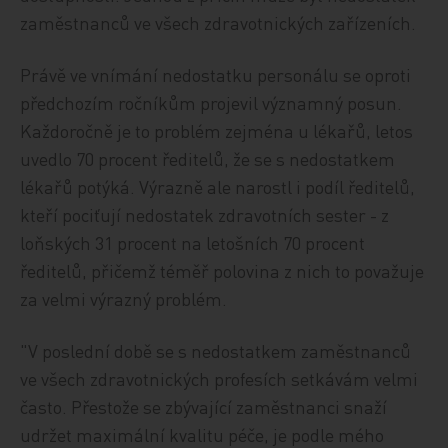
zaměstnanců ve všech zdravotnických zařízeních.
Právě ve vnímání nedostatku personálu se oproti
předchozím ročníkům projevil významný posun.
Každoročně je to problém zejména u lékařů, letos
uvedlo 70 procent ředitelů, že se s nedostatkem
lékařů potýká. Výrazně ale narostl i podíl ředitelů,
kteří pociťují nedostatek zdravotních sester - z
loňských 31 procent na letošních 70 procent
ředitelů, přičemž téměř polovina z nich to považuje
za velmi výrazný problém.
"V poslední době se s nedostatkem zaměstnanců
ve všech zdravotnických profesích setkávám velmi
často. Přestože se zbývající zaměstnanci snaží
udržet maximální kvalitu péče, je podle mého