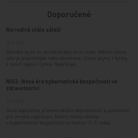
Doporučené
Na rodině stále záleží
20. 9. 2024
Nemělo by se to, nicméně děje se to stále. Měkké obory,
jako je psychologie nebo ekonomie, užívají pojmy z fyziky,
s nimiž zápolí i fyzika. Například…
NIS2: Nová éra kybernetické bezpečnosti ve
zdravotnictví
26. 7. 2024
Nová legislativa přinese nárůst odpovědnosti a povinností
pro mnoho organizací. Návrh novely zákona
o kybernetické bezpečnosti schválila 17. 7. vláda…