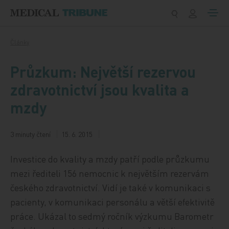
Přeskočit na obsah
Články
Průzkum: Největší rezervou
zdravotnictví jsou kvalita a
mzdy
3 minuty čtení
15. 6. 2015
Investice do kvality a mzdy patří podle průzkumu
mezi řediteli 156 nemocnic k největším rezervám
českého zdravotnictví. Vidí je také v komunikaci s
pacienty, v komunikaci personálu a větší efektivitě
práce. Ukázal to sedmý ročník výzkumu Barometr