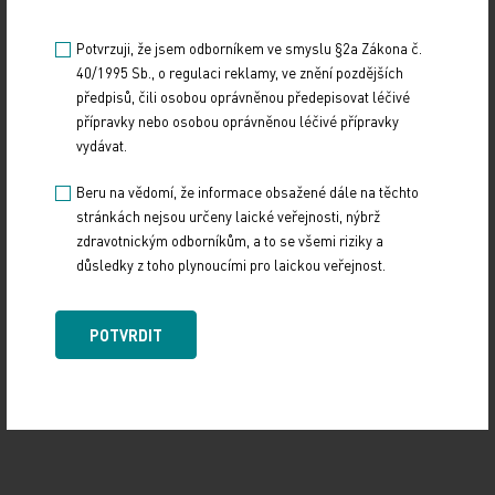
Potvrzuji, že jsem odborníkem ve smyslu §2a Zákona č.
40/1995 Sb., o regulaci reklamy, ve znění pozdějších
předpisů, čili osobou oprávněnou předepisovat léčivé
přípravky nebo osobou oprávněnou léčivé přípravky
vydávat.
Beru na vědomí, že informace obsažené dále na těchto
stránkách nejsou určeny laické veřejnosti, nýbrž
zdravotnickým odborníkům, a to se všemi riziky a
Zdroj: ČTK
důsledky z toho plynoucími pro laickou veřejnost.
KOMENTÁŘE A NÁZORY
Z REGIONŮ
POTVRDIT
Sdílejte článek