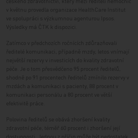
českého zdravotnictví, který mezi řediteli nemocnic
v květnu provedla organizace HealthCare Institut
ve spolupráci s výzkumnou agenturou Ipsos.
Výsledky má ČTK k dispozici.
Zatímco v předchozích ročnících zdůrazňovali
ředitelé komunikaci, případně mzdy, letos vnímají
největší rezervy v investicích do kvality zdravotní
péče. Je o tom přesvědčeno 95 procent ředitelů,
shodně po 91 procentech ředitelů zmínilo rezervy v
mzdách a komunikaci s pacienty, 88 procent v
komunikaci personálu a 80 procent ve větší
efektivitě práce.
Polovina ředitelů se obává zhoršení kvality
zdravotní péče, téměř 60 procent i zhoršení její
dostupnosti. Jednou z příčin může být nedostatek