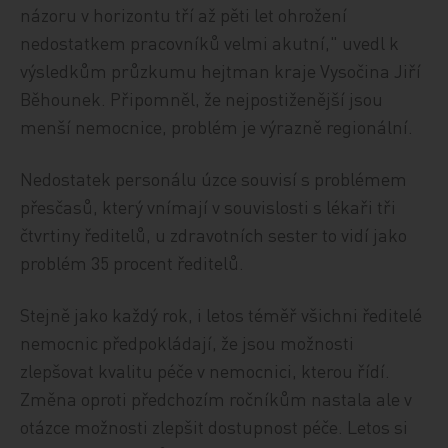
názoru v horizontu tří až pěti let ohrožení
nedostatkem pracovníků velmi akutní," uvedl k
výsledkům průzkumu hejtman kraje Vysočina Jiří
Běhounek. Připomněl, že nejpostiženější jsou
menší nemocnice, problém je výrazně regionální.
Nedostatek personálu úzce souvisí s problémem
přesčasů, který vnímají v souvislosti s lékaři tři
čtvrtiny ředitelů, u zdravotních sester to vidí jako
problém 35 procent ředitelů.
Stejně jako každý rok, i letos téměř všichni ředitelé
nemocnic předpokládají, že jsou možnosti
zlepšovat kvalitu péče v nemocnici, kterou řídí.
Změna oproti předchozím ročníkům nastala ale v
otázce možnosti zlepšit dostupnost péče. Letos si