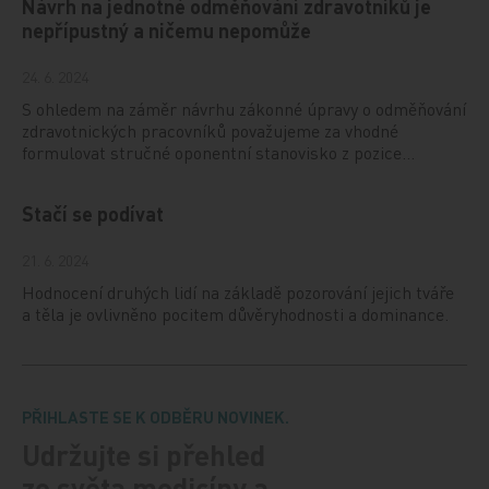
Návrh na jednotné odměňování zdravotníků je
nepřípustný a ničemu nepomůže
24. 6. 2024
S ohledem na záměr návrhu zákonné úpravy o odměňování
zdravotnických pracovníků považujeme za vhodné
formulovat stručné oponentní stanovisko z pozice…
Stačí se podívat
21. 6. 2024
Hodnocení druhých lidí na základě pozorování jejich tváře
a těla je ovlivněno pocitem důvěryhodnosti a dominance.
PŘIHLASTE SE K ODBĚRU NOVINEK.
Udržujte si přehled
ze světa medicíny a