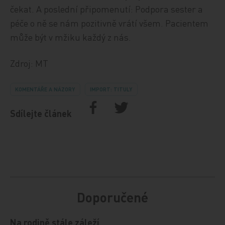
čekat. A poslední připomenutí: Podpora sester a
péče o ně se nám pozitivně vrátí všem. Pacientem
může být v mžiku každý z nás.
Zdroj: MT
KOMENTÁŘE A NÁZORY
IMPORT: TITULY
Sdílejte článek
Doporučené
Na rodině stále záleží