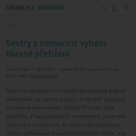
Přeskočit na obsah
Články
Sestry z nemocnic vyhání
hlavně přetížení
4 minuty čtení
10. 5. 2021
komentář: Bc. Dagmar Žitníková
Vyšlo v titulu
Medical Tribune
Sestry ve zdravotnictví chybějí dlouhodobě a jejich
nedostatek se nejvíce projeví v krizových situacích.
Pandemie onemocnění COVID‑19 tristní stav
potvrdila. V nejvypjatějších momentech jsme měli
informace z nemocnic, že sestry odpracovaly za
měsíc i pětadvacet dvanáctihodinových směn, aby