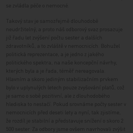
se zvládla péče o nemocné.
Takový stav je samozřejmě dlouhodobě
neudržitelný, a proto náš odborový svaz prosazuje
již řadu let zvýšení počtu sester a dalších
zdravotníků, a to zvláště v nemocnicích. Bohužel
politická reprezentace, a je jedno z jakého
politického spektra, na naše koncepční návrhy,
kterých byla a je řada, téměř nereagovala.
Hlavním a skoro jediným stabilizačním prvkem
bylo v uplynulých letech pouze zvyšování platů, což
je samo o sobě pozitivní, ale z dlouhodobého
hlediska to nestačí. Pokud srovnáme počty sester v
nemocnicích před deseti lety a nyní, tak zjistíme,
že rozdíl je stabilní a představuje snížení o skoro 2
500 sester. Za odbory jsme ovšem navrhovali zvýšit