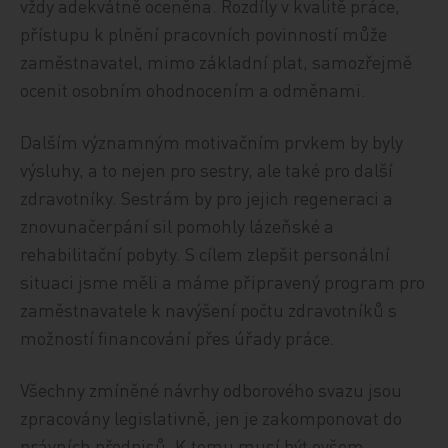
vždy adekvátně oceněna. Rozdíly v kvalitě práce,
přístupu k plnění pracovních povinností může
zaměstnavatel, mimo základní plat, samozřejmě
ocenit osobním ohodnocením a odměnami.
Dalším významným motivačním prvkem by byly
výsluhy, a to nejen pro sestry, ale také pro další
zdravotníky. Sestrám by pro jejich regeneraci a
znovunačerpání sil pomohly lázeňské a
rehabilitační pobyty. S cílem zlepšit personální
situaci jsme měli a máme připravený program pro
zaměstnavatele k navýšení počtu zdravotníků s
možností financování přes úřady práce.
Všechny zmíněné návrhy odborového svazu jsou
zpracovány legislativně, jen je zakomponovat do
právních předpisů. K tomu musí být ovšem