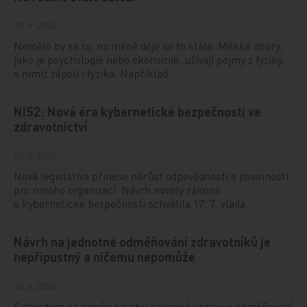
20. 9. 2024
Nemělo by se to, nicméně děje se to stále. Měkké obory,
jako je psychologie nebo ekonomie, užívají pojmy z fyziky,
s nimiž zápolí i fyzika. Například…
NIS2: Nová éra kybernetické bezpečnosti ve
zdravotnictví
26. 7. 2024
Nová legislativa přinese nárůst odpovědnosti a povinností
pro mnoho organizací. Návrh novely zákona
o kybernetické bezpečnosti schválila 17. 7. vláda…
Návrh na jednotné odměňování zdravotníků je
nepřípustný a ničemu nepomůže
24. 6. 2024
S ohledem na záměr návrhu zákonné úpravy o odměňování