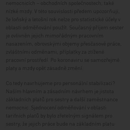
nemocnicích – obchodních společnostech, také
nízké mzdy. V této souvislosti předem upozorňuji,
že loňský a letošní rok nelze pro statistické účely v
oblasti odměňování použít. Současný příjem sester
je ovlivněn jejich mimořádným pracovním
nasazením, obrovskými objemy přesčasové práce,
zvláštními odměnami, příplatky za ztížené
pracovní prostředí. Po koronaviru se samozřejmě
platy a mzdy opět zásadně změní.
Co tedy navrhujeme pro personální stabilizaci?
Naším hlavním a zásadním návrhem je jistota
základních platů pro sestry a další zaměstnance
nemocnic. Sjednocení odměňování v oblasti
tarifních platů by bylo zřetelným signálem pro
sestry, že jejich práce bude na základním platu