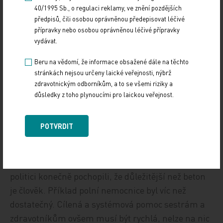
40/1995 Sb., o regulaci reklamy, ve znění pozdějších
žádný velký posun nelze očekávat.
předpisů, čili osobou oprávněnou předepisovat léčivé
přípravky nebo osobou oprávněnou léčivé přípravky
A ti stávající? Po současné pandemii musíme
vydávat.
očekávat její dopady. Je potřeba systémově řešit
Beru na vědomí, že informace obsažené dále na těchto
psychickou pomoc a podporu zdravotníků.
stránkách nejsou určeny laické veřejnosti, nýbrž
Osvědčený Systém psychosociální intervenční
zdravotnickým odborníkům, a to se všemi riziky a
služby (SPIS) je dobrovolný, bez finanční ingerence
důsledky z toho plynoucími pro laickou veřejnost.
státu, a to se také musí změnit. Je potřeba
podpořit sestry a zdravotníky systémově.
POTVRDIT
Pandemie COVID‑19 by se, kromě vší té hrůzy,
měla stát také příležitostí ke změně, k nápravě
léta se prohlubujících problémů. Doufám, že i
politici konečně pochopili, že důležitější než beton
je člověk. Příklad polní nemocnice byl víc než
dostatečný. Cílená a systémová pomoc sestrám a
zdravotníkům ovšem musí být rychlá, nelze na nic