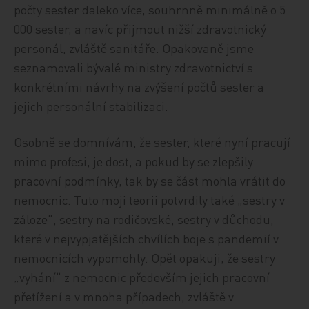
počty sester daleko více, souhrnně minimálně o 5
000 sester, a navíc přijmout nižší zdravotnický
personál, zvláště sanitáře. Opakovaně jsme
seznamovali bývalé ministry zdravotnictví s
konkrétními návrhy na zvýšení počtů sester a
jejich personální stabilizaci.
Osobně se domnívám, že sester, které nyní pracují
mimo profesi, je dost, a pokud by se zlepšily
pracovní podmínky, tak by se část mohla vrátit do
nemocnic. Tuto moji teorii potvrdily také „sestry v
záloze“, sestry na rodičovské, sestry v důchodu,
které v nejvypjatějších chvílích boje s pandemií v
nemocnicích vypomohly. Opět opakuji, že sestry
„vyhání“ z nemocnic především jejich pracovní
přetížení a v mnoha případech, zvláště v