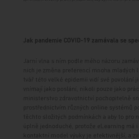
Jak pandemie COVID-19 zamávala se spec
Jarní vlna s ním podle mého názoru zamáva
nich je změna preferencí mnoha mladých lék
tvář této velké epidemii vidí své povolání 
vnímají jako poslání, nikoli pouze jako prá
ministerstvo zdravotnictví pochopitelně 
prostřednictvím různých online systémů po
těchto složitých podmínkách a aby to pro ně
úplně jednoduché, protože eLearning má i s
kontaktní model výuky je efektivnější, a zv