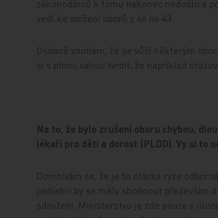
zákonodárců k tomu nakonec nedošlo a p
vedl ke snížení oborů z 46 na 43.
Osobně vnímám, že se vůči některým oborů
si s plnou vahou tvrdit, že například úraz
Na to, že bylo zrušení oboru chybou, dlou
lékaři pro děti a dorost (PLDD). Vy si to 
Domnívám se, že je to otázka ryze odborná
pediatrii by se měly shodnout především 
sdružení. Ministerstvo je zde pouze v úloz