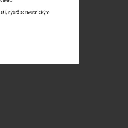
osti, nýbrž zdravotnickým