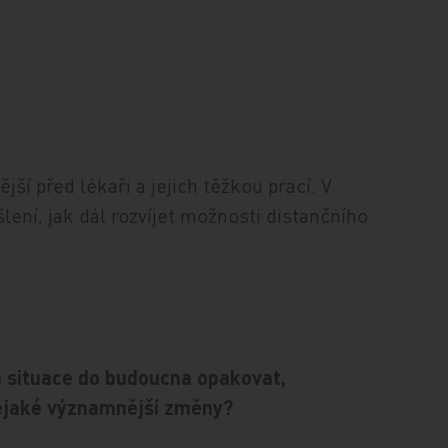
jší před lékaři a jejich těžkou prací. V
lení, jak dál rozvíjet možnosti distančního
 situace do budoucna opakovat,
nějaké významnější změny?