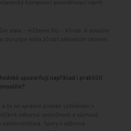
oslanecký komplexní pozměňovací návrh
m stala – můžeme říci – křivda. A dovolím
ová chirurgie měla zůstat základním oborem.
hodobě upozorňují například i praktičtí
nemyslíte?
 a že na správné podobě vzdělávání v
dotčené odborné společnosti a zájmová
e administrátora. Spory v odborné