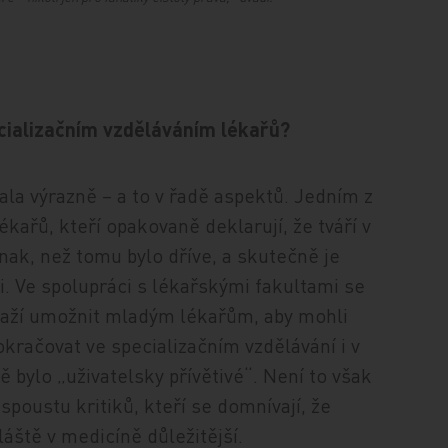
ializačním vzděláváním lékařů?
la výrazně – a to v řadě aspektů. Jedním z
ařů, kteří opakovaně deklarují, že tváří v
jinak, než tomu bylo dříve, a skutečně je
ci. Ve spolupráci s lékařskými fakultami se
snaží umožnit mladým lékařům, aby mohli
kračovat ve specializačním vzdělávání i v
 bylo „uživatelsky přívětivé“. Není to však
poustu kritiků, kteří se domnívají, že
láště v medicíně důležitější.