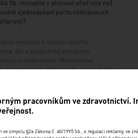
04 Sb. vstoupila v platnost před více než
ohledně zjednodušení počtu vzdělávacích
 přípravy?
zákon nevzešel z našeho resortu,
ákona, ale o poslanecký komplexní
ložený ministerstvem. Ministerstvo
i, že daný návrh splňoval vše, co by chtělo.
 pozměňovacím návrhem došlo i ke změnám
 oborů a délce vzdělávání, ale že se v
 definicí odborného dozoru a dohledu.
orným pracovníkům ve zdravotnictví. 
o právního řádu poprvé, nicméně některé
veřejnost.
e v něm nebyla zanesena žádná přechodná
volali. Vznikla tak – dnes už můžeme říci –
 ve smyslu §2a Zákona č. 40/1995 Sb., o regulaci reklamy, ve zněn
ictví zvládne s omezeným počtem lidí a v
at léčivé přípravky nebo osobou oprávněnou léčivé přípravky vy