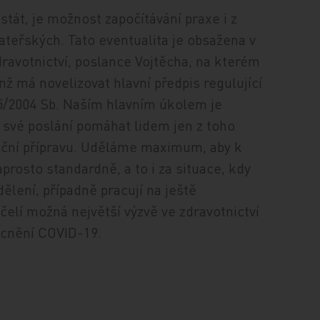
tát, je možnost započítávání praxe i z
mateřských. Tato eventualita je obsažena v
ravotnictví, poslance Vojtěcha, na kterém
enž má novelizovat hlavní předpis regulující
 95/2004 Sb. Naším hlavním úkolem je
it své poslání pomáhat lidem jen z toho
izační přípravu. Uděláme maximum, aby k
rosto standardně, a to i za situace, kdy
dělení, případně pracují na ještě
čelí možná největší výzvě ve zdravotnictví
ocnění COVID-19.