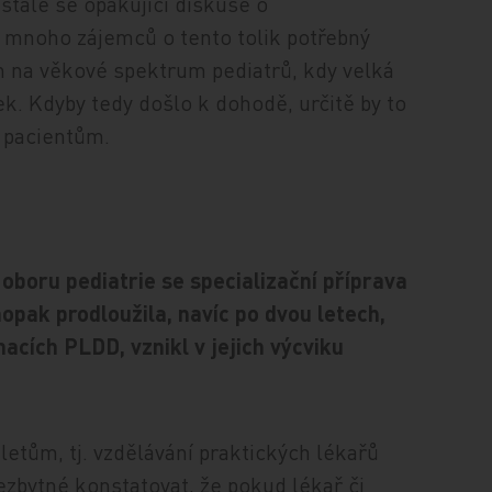
stále se opakující diskuse o
i mnoho zájemců o tento tolik potřebný
m na věkové spektrum pediatrů, kdy velká
k. Kdyby tedy došlo k dohodě, určitě by to
m pacientům.
oboru pediatrie se specializační příprava
opak prodloužila, navíc po dvou letech,
nacích PLDD, vznikl v jejich výcviku
 letům, tj. vzdělávání praktických lékařů
nezbytné konstatovat, že pokud lékař či