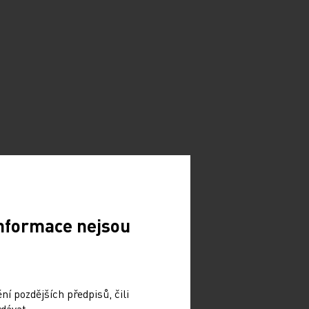
Informace nejsou
í pozdějších předpisů, čili
dávat.