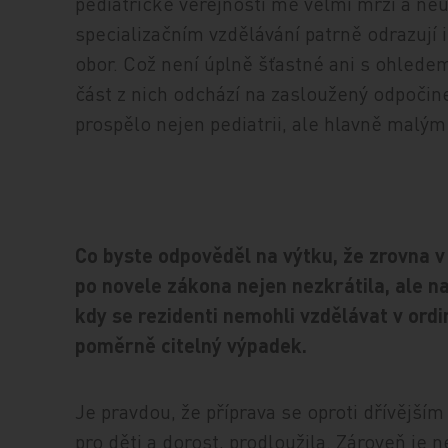
pediatrické veřejnosti mě velmi mrzí a neu
specializačním vzdělávání patrně odrazují 
obor. Což není úplně šťastné ani s ohlede
část z nich odchází na zasloužený odpočine
prospělo nejen pediatrii, ale hlavně malý
Co byste odpověděl na výtku, že zrovna v 
po novele zákona nejen nezkrátila, ale na
kdy se rezidenti nemohli vzdělávat v ordi
poměrně citelný výpadek.
Je pravdou, že příprava se oproti dřívějším
pro děti a dorost, prodloužila. Zároveň je 