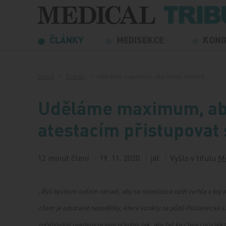
Přeskočit na obsah
ČLÁNKY
MEDISEKCE
KON
Domů
Články
Uděláme maximum, aby lékaři mohli k…
Uděláme maximum, aby
atestacím přistupovat
12 minut čtení
19. 11. 2020
jat
Vyšlo v titulu
Me
„
Byli bychom ovšem neradi, aby se novelizace opět zvrhla v boj 
cílem je odstranit nedodělky, které vznikly na půdě Poslanecké 
zpřehlednit uvedený právní předpis tak, aby byl ke čtení i pro lékař