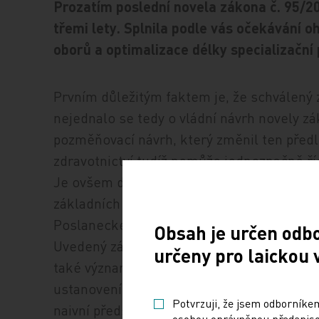
Prozatím poslední novela zákona č. 95/20
třemi lety. Splnila podle vás očekávání 
oborů a optimalizace délky specializační
Prvním důležitým faktem je, že schválený 
nejednalo se tedy o vládní návrh novely z
pozměňovací návrh, který změnil ten před
zdravotnictví tudíž nemůže jednoznačně říc
Je ovšem dohledatelné, že poslaneckým
základních parametrů zákona, nejen v počtu
Poslanecké sněmovně hýbalo například i s
Obsah je určen odb
Uvedený zákon mnohé věci uvedl do našeh
určeny pro laickou 
také významně zkomplikoval. Třeba tím, ž
ustanovení, po kterých jsme my, úředníci, 
Potvrzuji, že jsem odborníkem
naivní představa, že ministerstvo zdravotn
osobou oprávněnou předepisov