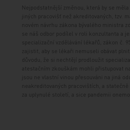
Nejpodstatnější změnou, která by se měla s
jiných pracovišť než akreditovaných, tzv. 
novém návrhu zákona bývalého ministra zd
se náš odbor podílel v roli konzultanta a j
specializační vzdělávání lékařů, zákon č.
zajistit, aby se lékaři nemuseli obávat pln
důvodu, že si nechtějí prodloužit special
atestačním zkouškám mohli přistupovat nap
jsou ne vlastní vinou přesouváni na jiná od
neakreditovaných pracovištích, a statečně 
za uplynulé století, a sice pandemii onem