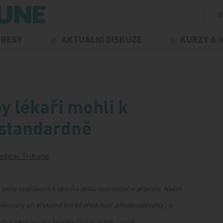
O
GRESY
AKTUÁLNÍ DISKUZE
KURZY A 
 lékaři mohli k
 standardně
dical Tribune
o počty vzdělávacích oborů a délku specializační přípravy. Naším
sněmovny při překotné tvorbě předchozí ‚pětadevadesátky‘, a
e – nikoli jen pro fanatiky čistoty práva,“ uvádí.