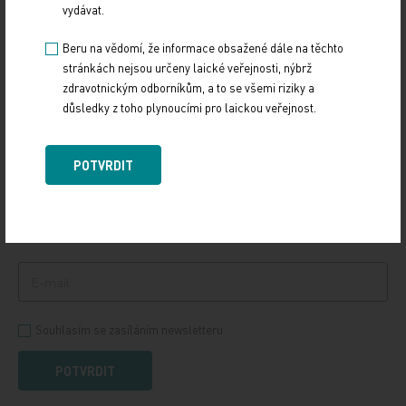
vydávat.
Hodnocení druhých lidí na základě pozorování jejich tváře
a těla je ovlivněno pocitem důvěryhodnosti a dominance.
Beru na vědomí, že informace obsažené dále na těchto
stránkách nejsou určeny laické veřejnosti, nýbrž
zdravotnickým odborníkům, a to se všemi riziky a
důsledky z toho plynoucími pro laickou veřejnost.
PŘIHLASTE SE K ODBĚRU NOVINEK.
Udržujte si přehled
POTVRDIT
ze světa medicíny a
zdravotnictví.
Souhlasím se zasíláním newsletteru
POTVRDIT