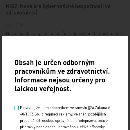
NIS2: Nová éra kybernetické bezpečnosti ve
zdravotnictví
26. 7. 2024
Nová legislativa přinese nárůst odpovědnosti a povinností
pro mnoho organizací. Návrh novely zákona
o kybernetické bezpečnosti schválila 17. 7. vláda…
Obsah je určen odborným
Návrh na jednotné odměňování zdravotníků je
nepřípustný a ničemu nepomůže
pracovníkům ve zdravotnictví.
Informace nejsou určeny pro
24. 6. 2024
laickou veřejnost.
S ohledem na záměr návrhu zákonné úpravy o odměňování
zdravotnických pracovníků považujeme za vhodné
formulovat stručné oponentní stanovisko z pozice…
Potvrzuji, že jsem odborníkem ve smyslu §2a Zákona č.
40/1995 Sb., o regulaci reklamy, ve znění pozdějších
Stačí se podívat
předpisů, čili osobou oprávněnou předepisovat léčivé
přípravky nebo osobou oprávněnou léčivé přípravky
21. 6. 2024