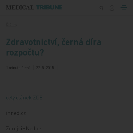
Přeskočit na obsah
Články
Zdravotnictví, černá díra
rozpočtu?
1 minuta čtení
22. 5. 2015
celý článek ZDE
ihned.cz
Zdroj: iHNed.cz