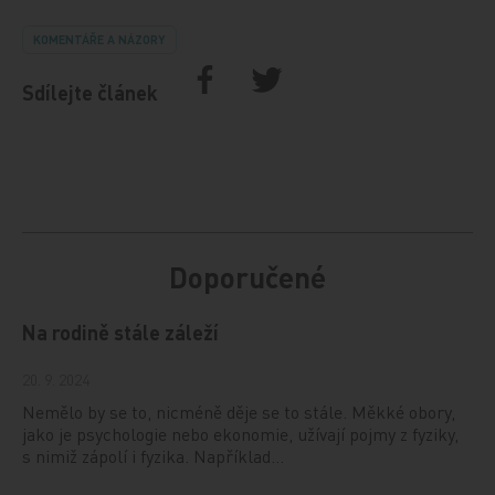
KOMENTÁŘE A NÁZORY
Sdílejte článek
Doporučené
Na rodině stále záleží
20. 9. 2024
Nemělo by se to, nicméně děje se to stále. Měkké obory,
jako je psychologie nebo ekonomie, užívají pojmy z fyziky,
s nimiž zápolí i fyzika. Například…