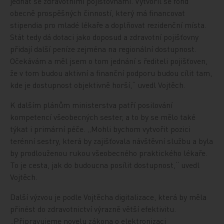
jednat se zdravotními pojišťovnami. Vytvořil se fond
obecně prospěšných činností, který má financovat
stipendia pro mladé lékaře a doplňovat rezidenční místa.
Stát tedy dá dotaci jako doposud a zdravotní pojišťovny
přidají další peníze zejména na regionální dostupnost.
Očekávám a měl jsem o tom jednání s řediteli pojišťoven,
že v tom budou aktivní a finanční podporu budou cílit tam,
kde je dostupnost objektivně horší,“ uvedl Vojtěch.
K dalším plánům ministerstva patří posilování
kompetencí všeobecných sester, a to by se mělo také
týkat i primární péče. „Mohli bychom vytvořit pozici
terénní sestry, která by zajišťovala návštěvní službu a byla
by prodlouženou rukou všeobecného praktického lékaře.
To je cesta, jak do budoucna posílit dostupnost,“ uvedl
Vojtěch.
Další výzvou je podle Vojtěcha digitalizace, která by měla
přinést
do zdravotnictví
výrazně větší efektivitu.
„Připravujeme novelu zákona o elektronizaci