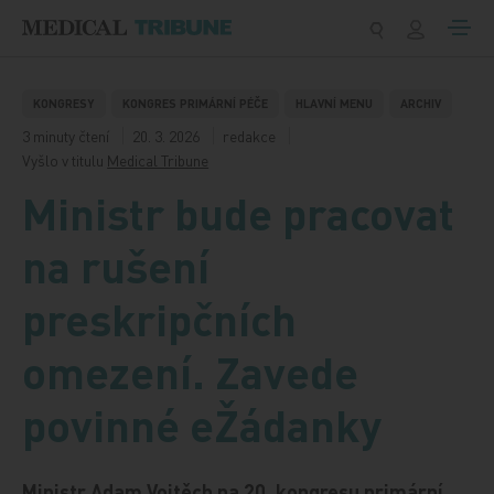
Přeskočit na obsah
KONGRESY
KONGRES PRIMÁRNÍ PÉČE
HLAVNÍ MENU
ARCHIV
3 minuty čtení
20. 3. 2026
redakce
Vyšlo v titulu
Medical Tribune
Ministr bude pracovat
na rušení
preskripčních
omezení. Zavede
povinné eŽádanky
Ministr Adam Vojtěch na 20. kongresu primární