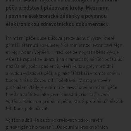
péče představil plánované kroky. Mezi nimi
i povinné elektronické žádanky a povinnou
elektronickou zdravotnickou dokumentaci.
Primární péče bude klíčová pro zvládnutí výzev, které
přináší stárnutí populace, říká ministr zdravotnictví Mgr.
et Mgr. Adam Vojtěch. „Predikce demografického vývoje
v České republice ukazují na dramatický nárůst počtu lidí
nad 80 let, počtu pacientů, kteří budou polymorbidní
a budou vyžadovat péči, a praktičtí lékaři v tomto směru
budou hrát klíčovou roli,“ očekává. „V programovém
prohlášení vlády je v rámci zdravotnictví primární péče
hned na začátku jako první zásadní priorita,“ uvedl
Vojtěch. Reforma primární péče, která probíhá už několik
let, bude pokračovat.
Vojtěch slíbil, že bude pokračovat v odbourávání
preskripčních omezení. „Odbourání preskripčních