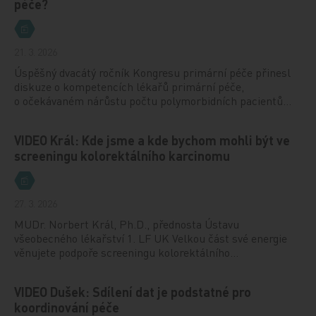
péče?
21. 3. 2026
Úspěšný dvacátý ročník Kongresu primární péče přinesl
diskuze o kompetencích lékařů primární péče,
o očekávaném nárůstu počtu polymorbidních pacientů…
VIDEO Král: Kde jsme a kde bychom mohli být ve
screeningu kolorektálního karcinomu
27. 3. 2026
MUDr. Norbert Král, Ph.D., přednosta Ústavu
všeobecného lékařství 1. LF UK Velkou část své energie
věnujete podpoře screeningu kolorektálního…
VIDEO Dušek: Sdílení dat je podstatné pro
koordinování péče