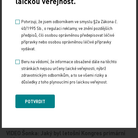
laickou veřejnost.
proočkovanosti. „Garantuji, že vždy budu očkování
podporovat jako primární prevenci infekčních chorob.
Nikdy se ode mě nedočkáte toho, že bych občany
Potvrzuji, že jsem odborníkem ve smyslu §2a Zákona č.
od očkování zrazoval,“ ujistil ministr.
40/1995 Sb., o regulaci reklamy, ve znění pozdějších
předpisů, čili osobou oprávněnou předepisovat léčivé
Potvrdil také, že ministerstvo pracuje na transformaci
přípravky nebo osobou oprávněnou léčivé přípravky
lůžkové zdravotní péče, která povede ke snížení počtu
vydávat.
porodnic i dětských lůžkových oddělení. „Vzhledem
k poklesu porodnosti je to nevyhnutelné,“ řekl Vojtěch.
Beru na vědomí, že informace obsažené dále na těchto
To by mělo vést k uvolnění personálních zdrojů
stránkách nejsou určeny laické veřejnosti, nýbrž
pro primární péči.
zdravotnickým odborníkům, a to se všemi riziky a
důsledky z toho plynoucími pro laickou veřejnost.
Další zpravodajství z Kongresu primární péče čtěte
v medisekci
Kongres primární péče.
POTVRDIT
Doporučené
VIDEO Šonka: Jaký byl letošní Kongres primární