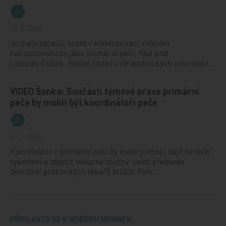
27. 3. 2026
Je málo oblastí, které v elektronizaci vnímám
tak optimisticky jako primární péči, říká prof.
Ladislav Dušek, ředitel Ústavu zdravotnických informací…
VIDEO Šonka: Součástí týmové praxe primární
péče by mohli být koordinátoři péče
27. 3. 2026
Koordinátor v primární péči by mohl pomoci najít termín
vyšetření a zajistit návazné služby, uvádí předseda
Sdružení praktických lékařů MUDr. Petr…
PŘIHLASTE SE K ODBĚRU NOVINEK.