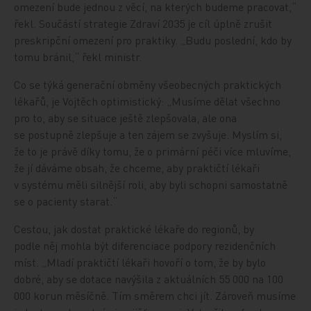
omezení bude jednou z věcí, na kterých budeme pracovat,“
řekl. Součástí strategie Zdraví 2035 je cíl úplně zrušit
preskripční omezení pro praktiky. „Budu poslední, kdo by
tomu bránil,“ řekl ministr.
Co se týká generační obměny všeobecných praktických
lékařů, je Vojtěch optimistický: „Musíme dělat všechno
pro to, aby se situace ještě zlepšovala, ale ona
se postupně zlepšuje a ten zájem se zvyšuje. Myslím si,
že to je právě díky tomu, že o primární péči více mluvíme,
že jí dáváme obsah, že chceme, aby praktičtí lékaři
v systému měli silnější roli, aby byli schopni samostatně
se o pacienty starat.“
Cestou, jak dostat praktické lékaře do regionů, by
podle něj mohla být diferenciace podpory rezidenčních
míst. „Mladí praktičtí lékaři hovoří o tom, že by bylo
dobré, aby se dotace navýšila z aktuálních 55 000 na 100
000 korun měsíčně. Tím směrem chci jít. Zároveň musíme