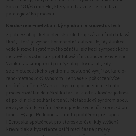
kolem 130/85 mm Hg, který představuje časnou fázi
patologického procesu.
Kardio-reno-metabolický syndrom v souvislostech
Z patofyziologického hlediska zde hraje zásadní roli tuková
tkáň, která je vysoce hormonálně aktivní. Její dysfunkce
vede k rozvoji systémového zánětu, aktivaci sympatického
nervového systému a prohlubování inzulinové rezistence.
Vzniká tak komplexní patofyziologický okruh, kdy
se z metabolického syndromu postupně vyvíjí tzv. kardio-
reno-metabolický syndrom. Ten vede k poškození více
orgánů současně.V amerických doporučeních je tento
proces rozdělen do několika fází, a to od rizikového jedince
až po klinické selhání orgánů. Metabolický syndrom spolu
se zvýšeným krevním tlakem představuje již rané stadium
tohoto vývoje. Podobně k tomuto problému přistupuje
i Evropská společnost pro aterosklerózu, kdy zvýšený
krevní tlak a hypertenze patří mezi časné projevy