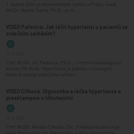
1. dubna 2026 na Novoměstské radnici v Praze, uvedl
MUDr. Martin Šatný, Ph.D., ze III.…
VIDEO Pařenica: Jak léčit hypertenzi u pacientů se
srdečním selháním?
10. 4. 2026
Prof. MUDr. Jiří Pařenica, Ph.D., z Interní kardiologické
kliniky FN Brno. Hypertenze je jedním z rizikových
faktorů rozvoje srdečního selhání,…
VIDEO Cífková: Dignostika a léčba hypertenze a
preeklampsie v těhotenství
10. 4. 2026
Prof. MUDr. Renata Cífková, CSc. Představila jste troje
nová doporučení pro diagnostiku a léčbu hypertenze