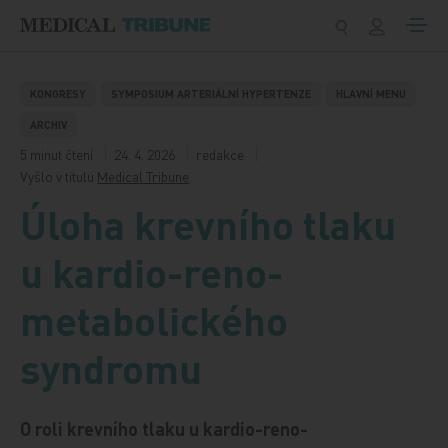
Přeskočit na obsah
KONGRESY
SYMPOSIUM ARTERIÁLNÍ HYPERTENZE
HLAVNÍ MENU
ARCHIV
5 minut čtení
24. 4. 2026
redakce
Vyšlo v titulu
Medical Tribune
Úloha krevního tlaku
u kardio-reno-
metabolického
syndromu
O roli krevního tlaku u kardio-reno-