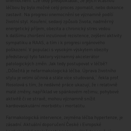
onemocnění. Lze tedy předpokládat, že jejich včasnou
léčbou by bylo možné celý proces zpomalit, nebo dokonce
zastavit. Na progresi onemocnění se významně podílí
životní styl. Kouření, sedavý způsob života, nadměrný
energetický příjem, obezita a chronický stres vedou
k dalšímu zhoršení inzulinové rezistence, zvýšení aktivity
sympatiku a RAAS, a tím i k progresi orgánového
poškození. V populaci s vysokým výskytem obezity
představují tyto faktory významný akcelerátor
patologických změn. Jak tedy postupovat v léčbě?
„Důležitá je nefarmakologická léčba. Úprava životního
stylu je velmi účinná a stále více studovaná,“ řekla prof.
Rosolová s tím, že nedávné práce ukazují, že i relativně
malé změny, například ve spánkovém režimu, pohybové
aktivitě či ve stravě, mohou významně snížit
kardiovaskulární morbiditu i mortalitu.
Farmakologická intervence, zejména léčba hypertenze, je
zásadní. Aktuální doporučení České i Evropské