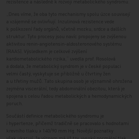
rezistence a následně k rozvoji metabolického syndromu.
„Dnes víme, že oba tyto mechanismy spolu úzce souvisejí
a vzájemně se ovlivňují. Inzulinová rezistence vede
k poškození řady orgánů, včetně mozku, srdce a dalších
struktur. Tyto procesy jsou navíc propojeny se zvýšenou
aktivitou renin-angiotensin-aldosteronového systému
(RAAS). Výsledkem je celkové zvýšení
kardiometabolického rizika,“ uvedla prof. Rosolová
a dodala, že metabolický syndrom je v české populaci
velmi častý, vyskytuje se přibližně u čtvrtiny žen
a u třetiny mužů. Tato skupina osob je významně ohrožena
zejména viscerální, tedy abdominální obezitou, která je
spojena s celou řadou metabolických a hemodynamických
poruch.
Součástí definice metabolického syndromu je
i hypertenze, přičemž tradičně se pracovalo s hodnotami
krevního tlaku ≥ 140/90 mm Hg. Novější poznatky
však ukazují, že význam má již tzv. vysoký normální tlak