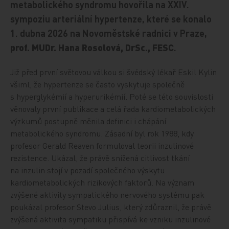
metabolického syndromu hovořila na XXIV.
sympoziu arteriální hypertenze, které se konalo
1. dubna 2026 na Novoměstské radnici v Praze,
prof. MUDr. Hana Rosolová, DrSc., FESC
.
Již před první světovou válkou si švédský lékař Eskil Kylin
všiml, že hypertenze se často vyskytuje společně
s hyperglykémií a hyperurikémií. Poté se této souvislosti
věnovaly první publikace a celá řada kardiometabolických
výzkumů postupně měnila definici i chápání
metabolického syndromu. Zásadní byl rok 1988, kdy
profesor Gerald Reaven formuloval teorii inzulinové
rezistence. Ukázal, že právě snížená citlivost tkání
na inzulin stojí v pozadí společného výskytu
kardiometabolických rizikových faktorů. Na význam
zvýšené aktivity sympatického nervového systému pak
poukázal profesor Stevo Julius, který zdůraznil, že právě
zvýšená aktivita sympatiku přispívá ke vzniku inzulinové