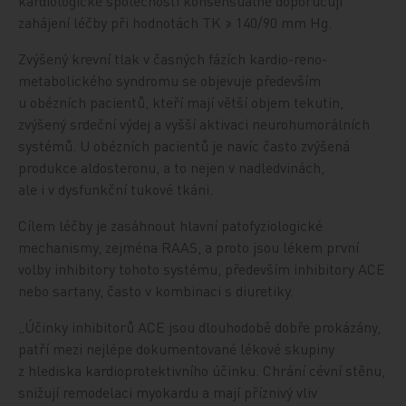
kardiologické společnosti konsensuálně doporučují
zahájení léčby při hodnotách TK ≥ 140/90 mm Hg.
Zvýšený krevní tlak v časných fázích kardio-reno-
metabolického syndromu se objevuje především
u obézních pacientů, kteří mají větší objem tekutin,
zvýšený srdeční výdej a vyšší aktivaci neurohumorálních
systémů. U obézních pacientů je navíc často zvýšená
produkce aldosteronu, a to nejen v nadledvinách,
ale i v dysfunkční tukové tkáni.
Cílem léčby je zasáhnout hlavní patofyziologické
mechanismy, zejména RAAS, a proto jsou lékem první
volby inhibitory tohoto systému, především inhibitory ACE
nebo sartany, často v kombinaci s diuretiky.
„Účinky inhibitorů ACE jsou dlouhodobě dobře prokázány,
patří mezi nejlépe dokumentované lékové skupiny
z hlediska kardioprotektivního účinku. Chrání cévní stěnu,
snižují remodelaci myokardu a mají příznivý vliv