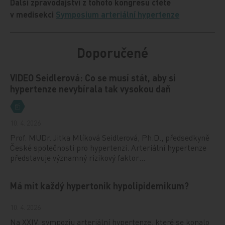
Další zpravodajství z tohoto kongresu čtěte
v medisekci
Symposium arteriální hypertenze
Doporučené
VIDEO Seidlerová: Co se musí stát, aby si
hypertenze nevybírala tak vysokou daň
10. 4. 2026
Prof. MUDr. Jitka Mlíková Seidlerová, Ph.D., předsedkyně
České společnosti pro hypertenzi. Arteriální hypertenze
představuje významný rizikový faktor…
Má mít každý hypertonik hypolipidemikum?
10. 4. 2026
Na XXIV. sympoziu arteriální hypertenze, které se konalo