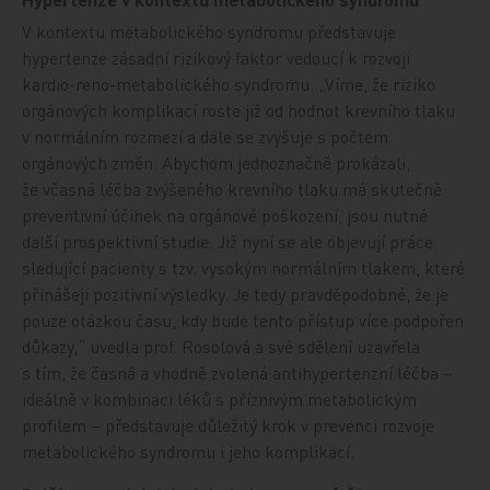
V kontextu metabolického syndromu představuje
hypertenze zásadní rizikový faktor vedoucí k rozvoji
kardio-reno-metabolického syndromu. „Víme, že riziko
orgánových komplikací roste již od hodnot krevního tlaku
v normálním rozmezí a dále se zvyšuje s počtem
orgánových změn. Abychom jednoznačně prokázali,
že včasná léčba zvýšeného krevního tlaku má skutečně
preventivní účinek na orgánové poškození, jsou nutné
další prospektivní studie. Již nyní se ale objevují práce
sledující pacienty s tzv. vysokým normálním tlakem, které
přinášejí pozitivní výsledky. Je tedy pravděpodobné, že je
pouze otázkou času, kdy bude tento přístup více podpořen
důkazy,“ uvedla prof. Rosolová a své sdělení uzavřela
s tím, že časná a vhodně zvolená antihypertenzní léčba –
ideálně v kombinaci léků s příznivým metabolickým
profilem – představuje důležitý krok v prevenci rozvoje
metabolického syndromu i jeho komplikací.