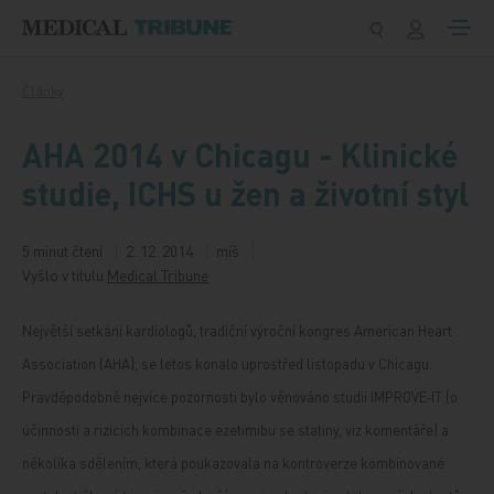
Přeskočit na obsah
Články
AHA 2014 v Chicagu - Klinické
studie, ICHS u žen a životní styl
5 minut čtení
2. 12. 2014
miš
Vyšlo v titulu
Medical Tribune
Největší setkání kardiologů, tradiční výroční kongres American Heart
Association (AHA), se letos konalo uprostřed listopadu v Chicagu.
Pravděpodobně nejvíce pozornosti bylo věnováno studii IMPROVE‑IT (o
účinnosti a rizicích kombinace ezetimibu se statiny, viz komentáře) a
několika sdělením, která poukazovala na kontroverze kombinované