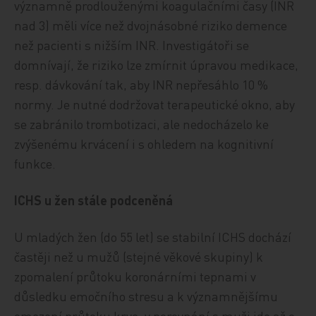
významně prodlouženými koagulačními časy (INR
nad 3) měli více než dvojnásobné riziko demence
než pacienti s nižším INR. Investigátoři se
domnívají, že riziko lze zmírnit úpravou medikace,
resp. dávkování tak, aby INR nepřesáhlo 10 %
normy. Je nutné dodržovat terapeutické okno, aby
se zabránilo trombotizaci, ale nedocházelo ke
zvýšenému krvácení i s ohledem na kognitivní
funkce.
ICHS u žen stále podceněná
U mladých žen (do 55 let) se stabilní ICHS dochází
častěji než u mužů (stejné věkové skupiny) k
zpomalení průtoku koronárními tepnami v
důsledku emočního stresu a k významnějšímu
omezení průtoku krve; v porovnání s muži jde až o