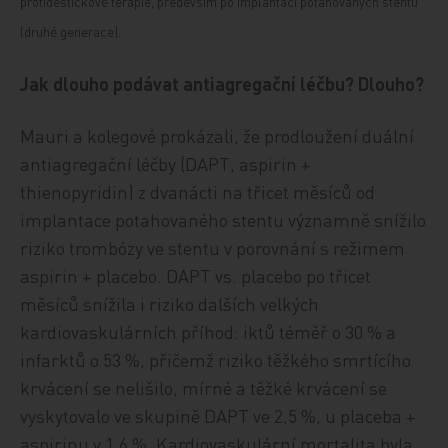
protidestičkové terapie, především po implantaci potahovaných stentů
(druhé generace).
Jak dlouho podávat antiagregační léčbu? Dlouho?
Mauri a kolegové prokázali, že prodloužení duální
antiagregační léčby (DAPT, aspirin +
thienopyridin) z dvanácti na třicet měsíců od
implantace potahovaného stentu významně snížilo
riziko trombózy ve stentu v porovnání s režimem
aspirin + placebo. DAPT vs. placebo po třicet
měsíců snížila i riziko dalších velkých
kardiovaskulárních příhod: iktů téměř o 30 % a
infarktů o 53 %, přičemž riziko těžkého smrtícího
krvácení se nelišilo, mírné a těžké krvácení se
vyskytovalo ve skupině DAPT ve 2,5 %, u placeba +
aspirinu v 1,6 %. Kardiovaskulární mortalita byla