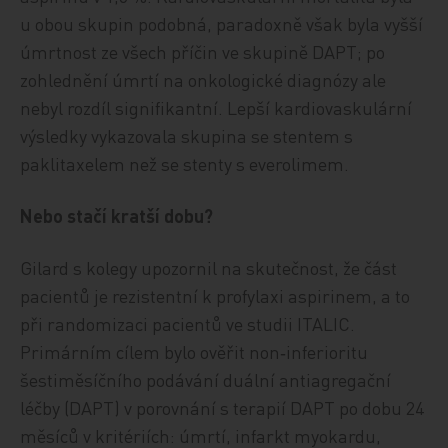
u obou skupin podobná, paradoxně však byla vyšší
úmrtnost ze všech příčin ve skupině DAPT; po
zohlednění úmrtí na onkologické diagnózy ale
nebyl rozdíl signifikantní. Lepší kardiovaskulární
výsledky vykazovala skupina se stentem s
paklitaxelem než se stenty s everolimem.
Nebo stačí kratší dobu?
Gilard s kolegy upozornil na skutečnost, že část
pacientů je rezistentní k profylaxi aspirinem, a to
při randomizaci pacientů ve studii ITALIC.
Primárním cílem bylo ověřit non‑inferioritu
šestiměsíčního podávání duální antiagregační
léčby (DAPT) v porovnání s terapií DAPT po dobu 24
měsíců v kritériích: úmrtí, infarkt myokardu,