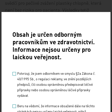
svědčí pro pečlivé zvážení plastiky chlopně, která
není bez rizika pro pacienta. Výsledky totiž
prokazují non‑inferioritu kombinované léčby
CABG/MVr, a to v redukci objemu levé komory i v
klinických výsledcích. Pacienti jsou nyní dále
Obsah je určen odborným
sledováni a budoucnost ukáže, jak se bude vyvíjet
pracovníkům ve zdravotnictví.
kardiovaskulární úmrtnost či vývoj chronického
Informace nejsou určeny pro
srdečního selhání.
laickou veřejnost.
Záleží na vlastnostech, nikoli na množství
Potvrzuji, že jsem odborníkem ve smyslu §2a Zákona č.
HDL cholesterol je považován za ochranný faktor
40/1995 Sb., o regulaci reklamy, ve znění pozdějších
působící proti rozvoji aterosklerotických změn a
předpisů, čili osobou oprávněnou předepisovat léčivé
přípravky nebo osobou oprávněnou léčivé přípravky
zvyšování kardiovaskulárního rizika. Perkins s
vydávat.
kolegy se zaměřili na souvislost
kardiovaskulárních příhod a efluxní kapacity HDL
Beru na vědomí, že informace obsažené dále na těchto
stránkách nejsou určeny laické veřejnosti, nýbrž