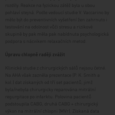
rozdíly. Reakce na fyzickou zátěž byla u obou
pohlaví stejná. Podle vedoucí studie V. Vaccarino by
mělo být do preventivních vyšetření žen zahrnuto i
testování na odolnost vůči stresu a rizikové
skupině by pak měla pak nabídnuta psychologická
podpora s nácvikem relaxačních metod.
Úpravu chlopně raději zvážit
Klinické studie z chirurgických sálů nejsou četné.
Na AHA však zazněla prezentace (P. K. Smith a
kol.) dat získaných od tří set pacientů, jimž
byla/nebyla chirurgicky reparována mitrální
regurgitace po infarktu. Polovina pacientů
podstoupila CABG, druhá CABG + chirurgický
výkon na mitrální chlopni (MVr). Získaná data