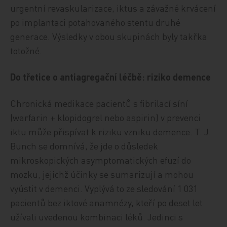
urgentní revaskularizace, iktus a závažné krvácení
po implantaci potahovaného stentu druhé
generace. Výsledky v obou skupinách byly takřka
totožné.
Do třetice o antiagregační léčbě: riziko demence
Chronická medikace pacientů s fibrilací síní
(warfarin + klopidogrel nebo aspirin) v prevenci
iktu může přispívat k riziku vzniku demence. T. J.
Bunch se domnívá, že jde o důsledek
mikroskopických asymptomatických efuzí do
mozku, jejichž účinky se sumarizují a mohou
vyústit v demenci. Vyplývá to ze sledování 1 031
pacientů bez iktové anamnézy, kteří po deset let
užívali uvedenou kombinaci léků. Jedinci s