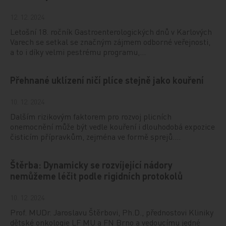
12. 12. 2024
Letošní 18. ročník Gastroenterologických dnů v Karlových
Varech se setkal se značným zájmem odborné veřejnosti,
a to i díky velmi pestrému programu,…
Přehnané uklízení ničí plíce stejně jako kouření
10. 12. 2024
Dalším rizikovým faktorem pro rozvoj plicních
onemocnění může být vedle kouření i dlouhodobá expozice
čisticím přípravkům, zejména ve formě sprejů.…
Štěrba: Dynamicky se rozvíjející nádory
nemůžeme léčit podle rigidních protokolů
10. 12. 2024
Prof. MUDr. Jaroslavu Štěrbovi, Ph.D., přednostovi Kliniky
dětské onkologie LF MU a FN Brno a vedoucímu jedné