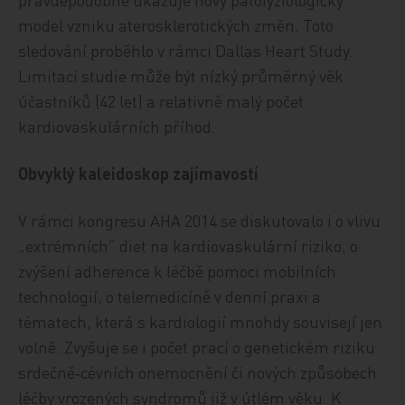
model vzniku aterosklerotických změn. Toto
sledování proběhlo v rámci Dallas Heart Study.
Limitací studie může být nízký průměrný věk
účastníků (42 let) a relativně malý počet
kardiovaskulárních příhod.
Obvyklý kaleidoskop zajímavostí
V rámci kongresu AHA 2014 se diskutovalo i o vlivu
„extrémních“ diet na kardiovaskulární riziko, o
zvýšení adherence k léčbě pomoci mobilních
technologií, o telemedicíně v denní praxi a
tématech, která s kardiologií mnohdy souvisejí jen
volně. Zvyšuje se i počet prací o genetickém riziku
srdečně‑cévních onemocnění či nových způsobech
léčby vrozených syndromů již v útlém věku. K