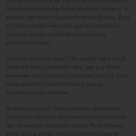
trojnásobné snížení průtoku věnčitými tepnami. U
starších žen není riziko ischémie tak výrazné. Ženy
s ICHS v mladém věku tvoří speciální skupinu s
vysokým rizikem v důsledku vulnerability
emočním stresem.
U žen se zpravidla objeví ICHS později než u mužů.
Dojde‑li k tomu v mladším věku, pak je u těchto
pacientek vyšší mortalitní riziko než u mužů, které
nelze vysvětlit rizikovými faktory, jako je
hypertenze nebo diabetes.
Ve studii byli muži i ženy podrobeni zátěžovému
vyšetření a v jiný den absolvovali standardizovaný
test na evaluaci duševního stresu. Po stratifikaci
podle věku a pohlaví byly zjištěny výše uvedené