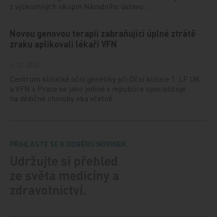
z výzkumných skupin Národního ústavu…
Novou genovou terapii zabraňující úplné ztrátě
zraku aplikovali lékaři VFN
6. 12. 2024
Centrum klinické oční genetiky při Oční klinice 1. LF UK
a VFN v Praze se jako jediné v republice specializuje
na dědičné choroby oka včetně…
PŘIHLASTE SE K ODBĚRU NOVINEK.
Udržujte si přehled
ze světa medicíny a
zdravotnictví.