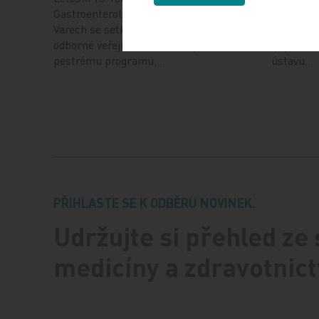
Gastroenterologických dnů v Karlových
přednosto
Varech se setkal se značným zájmem
LF MU a 
odborné veřejnosti, a to i díky velmi
z výzkum
pestrému programu,…
ústavu…
PŘIHLASTE SE K ODBĚRU NOVINEK.
Udržujte si přehled ze
medicíny a zdravotnict