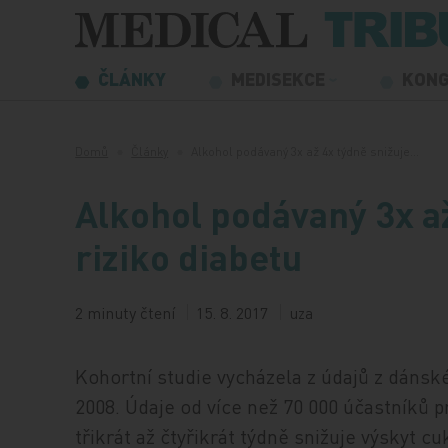
Přeskočit na obsah
ČLÁNKY
MEDISEKCE
KON
Domů
Články
Alkohol podávaný 3x až 4x týdně snižuje…
Alkohol podávaný 3x až
riziko diabetu
2 minuty čtení
15. 8. 2017
uza
Kohortní studie vycházela z údajů z dánsk
2008. Údaje od více než 70 000 účastníků
třikrát až čtyřikrát týdně snižuje výskyt 