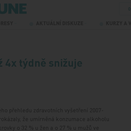
O
GRESY
AKTUÁLNÍ DISKUZE
KURZY A 
 4x týdně snižuje
ého přehledu zdravotních vyšetření 2007-
 prokázaly, že umírněná konzumace alkoholu
cukrovky o 32 % u žen a o 27 % u mužů ve