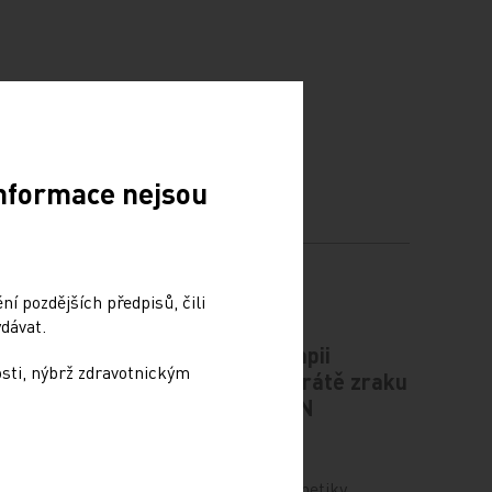
Informace nejsou
í pozdějších předpisů, čili
dávat.
plíce
Novou genovou terapii
osti, nýbrž zdravotnickým
zabraňující úplné ztrátě zraku
aplikovali lékaři VFN
6. 12. 2024
o rozvoj
t
Centrum klinické oční genetiky