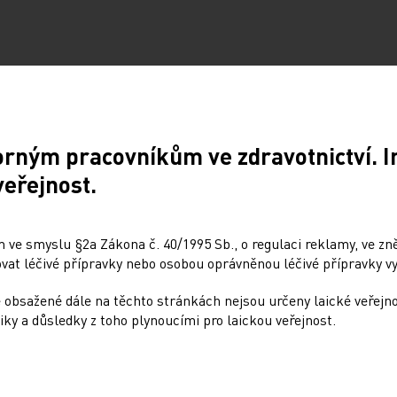
Sdílejte článek
orným pracovníkům ve zdravotnictví. 
veřejnost.
Doporučené
 ve smyslu §2a Zákona č. 40/1995 Sb., o regulaci reklamy, ve zněn
at léčivé přípravky nebo osobou oprávněnou léčivé přípravky vy
: Dynamicky se
Přehnané uklízení ničí 
 obsažené dále na těchto stránkách nejsou určeny laické veřejn
ející nádory nemůžeme
stejně jako kouření
iky a důsledky z toho plynoucími pro laickou veřejnost.
odle rigidních protokolů
10. 12. 2024
4
Dalším rizikovým faktorem pr
plicních onemocnění může bý
r. Jaroslavu Štěrbovi, Ph.D.,