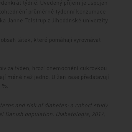
jedenkrát týdně. Uvedený příjem je „spojen
o zohlednění průměrné týdenní konzumace
ka Janne Tolstrup z Jihodánské univerzity .
 obsah látek, které pomáhají vyrovnávat
 piv za týden, hrozí onemocnění cukrovkou
 dají méně než jedno. U žen zase představují
3 %.
tterns and risk of diabetes: a cohort study
 Danish population. Diabetologia, 2017,