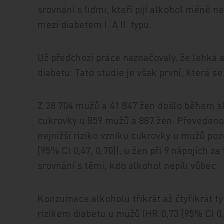
srovnání s lidmi, kteří pijí alkohol méně n
mezi diabetem I. A II. typu.
Už předchozí práce naznačovaly, že lehká 
diabetu. Tato studie je však první, která se
Z 28 704 mužů a 41 847 žen došlo během sl
cukrovky u 859 mužů a 887 žen. Převedeno
nejnižší riziko vzniku cukrovky u mužů poz
[95% CI 0,47, 0,70]), u žen při 9 nápojích za
srovnání s těmi, kdo alkohol nepili vůbec.
Konzumace alkoholu třikrát až čtyřikrát tý
rizikem diabetu u mužů (HR 0,73 [95% CI 0,59