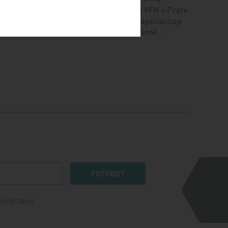
pozice
při Oční klinice 1. LF UK a VFN v Praze
 ve formě
se jako jediné v republice specializuje
na dědičné choroby oka včetně…
POTVRDIT
wsletteru