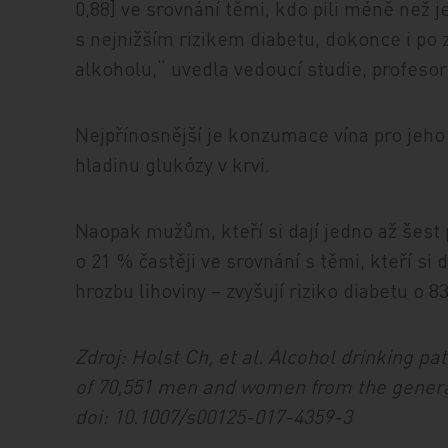
0,88] ve srovnání těmi, kdo pili méně než 
s nejnižším rizikem diabetu, dokonce i p
alkoholu,“ uvedla vedoucí studie, profesor
Nejpřínosnější je konzumace vína pro jeho
hladinu glukózy v krvi.
Naopak mužům, kteří si dají jedno až šest
o 21 % častěji ve srovnání s těmi, kteří si
hrozbu lihoviny – zvyšují riziko diabetu o 8
Zdroj: Holst Ch, et al. Alcohol drinking pa
of 70,551 men and women from the general
doi: 10.1007/s00125-017-4359-3