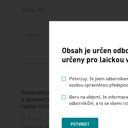
Zdroj: MT
Z MEDICÍNY
Obsah je určen odb
určeny pro laickou 
Potvrzuji, že jsem odborníkem
osobou oprávněnou předepisov
Gastroenterologie – obor
Štěrba
Beru na vědomí, že informace
s dynamickým rozvojem i
rozvíj
odborníkům, a to se všemi riz
řadou výzev
léčit p
12. 12. 2024
10. 12. 202
POTVRDIT
Letošní 18. ročník
Prof. MUD