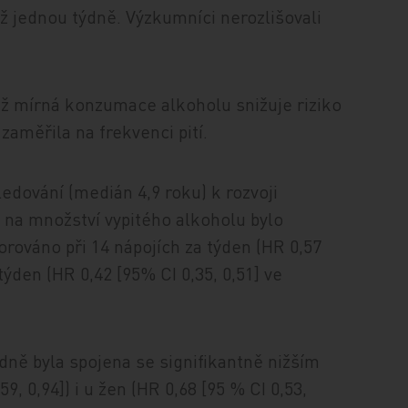
ež jednou týdně. Výzkumníci nerozlišovali
až mírná konzumace alkoholu snižuje riziko
 zaměřila na frekvenci pití.
edování (medián 4,9 roku) k rozvoji
 na množství vypitého alkoholu bylo
orováno při 14 nápojích za týden (HR 0,57
 týden (HR 0,42 [95% CI 0,35, 0,51] ve
dně byla spojena se signifikantně nižším
, 0,94]) i u žen (HR 0,68 [95 % CI 0,53,