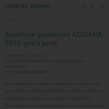
Přeskočit na obsah
Články
Americké guidelines ACC/AHA
2013: pro a proti
7 minut čtení
19. 12. 2013
Doc. MUDr. Michal Vrablík, Ph.D., Česká společnost pro
aterosklerózu
Vyšlo v titulu
Medical Tribune
Nejen stránky odborných publikací a medicínských webů, ale i přední
strany některých světových deníků zaplnily komentáře k poslední sadě
doporučených postupů American College of Cardiology (ACC) a
American Heart Association (AHA) prezentované na nedávno proběhlém