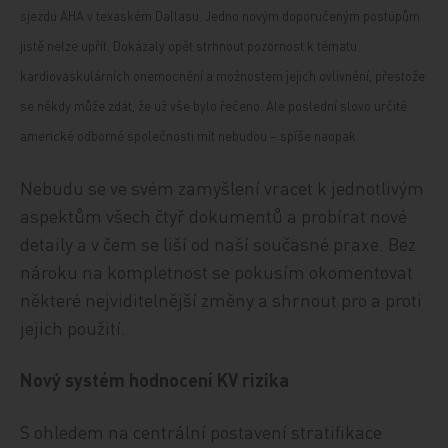
sjezdu AHA v texaském Dallasu. Jedno novým doporučeným postupům
jistě nelze upřít. Dokázaly opět strhnout pozornost k tématu
kardiovaskulárních onemocnění a možnostem jejich ovlivnění, přestože
se někdy může zdát, že už vše bylo řečeno. Ale poslední slovo určitě
americké odborné společnosti mít nebudou – spíše naopak.
Nebudu se ve svém zamyšlení vracet k jednotlivým
aspektům všech čtyř dokumentů a probírat nové
detaily a v čem se liší od naší současné praxe. Bez
nároku na kompletnost se pokusím okomentovat
některé nejviditelnější změny a shrnout pro a proti
jejich použití.
Nový systém hodnocení KV rizika
S ohledem na centrální postavení stratifikace