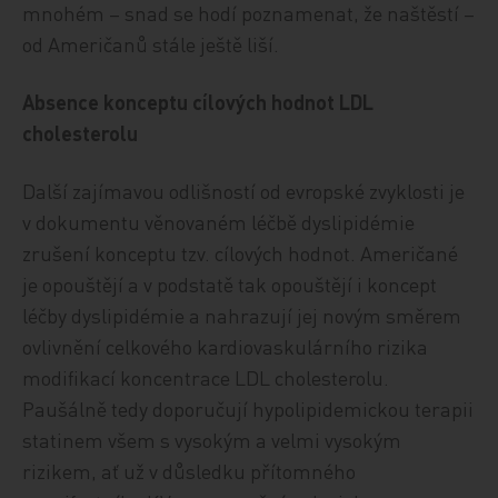
mnohém – snad se hodí poznamenat, že naštěstí –
od Američanů stále ještě liší.
Absence konceptu cílových hodnot LDL
cholesterolu
Další zajímavou odlišností od evropské zvyklosti je
v dokumentu věnovaném léčbě dyslipidémie
zrušení konceptu tzv. cílových hodnot. Američané
je opouštějí a v podstatě tak opouštějí i koncept
léčby dyslipidémie a nahrazují jej novým směrem
ovlivnění celkového kardiovaskulárního rizika
modifikací koncentrace LDL cholesterolu.
Paušálně tedy doporučují hypolipidemickou terapii
statinem všem s vysokým a velmi vysokým
rizikem, ať už v důsledku přítomného