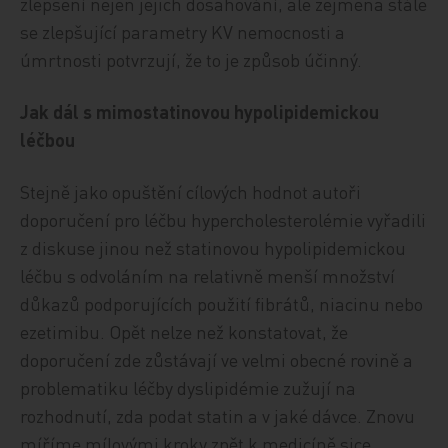
zlepšení nejen jejich dosahování, ale zejména stále
se zlepšující parametry KV nemocnosti a
úmrtnosti potvrzují, že to je způsob účinný.
Jak dál s mimostatinovou hypolipidemickou
léčbou
Stejně jako opuštění cílových hodnot autoři
doporučení pro léčbu hypercholesterolémie vyřadili
z diskuse jinou než statinovou hypolipidemickou
léčbu s odvoláním na relativně menší množství
důkazů podporujících použití fibrátů, niacinu nebo
ezetimibu. Opět nelze než konstatovat, že
doporučení zde zůstávají ve velmi obecné rovině a
problematiku léčby dyslipidémie zužují na
rozhodnutí, zda podat statin a v jaké dávce. Znovu
míříme mílovými kroky zpět k medicíně sice