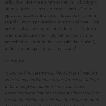
léčbu dyslipidémie a s ním spojenými návody pro
stanovení KV rizika se američtí experti většině
opravdu nezavděčili. Jistě si ale zaslouží ocenění
za práci, kterou přípravě dokumentu věnovali, i za
pokus podívat se na problematiku nově. Zatím se
však zdá, že budeme‑li „ulpívat na tradicích“ a
ponecháme‑li si za základ evropská doporučení,
bude to ku prospěchu našich pacientů.
Literatura:
1. Grundy SM, Cleeman JI, Merz CN et al. National
Heart Lung and Blood Institute; American College
of Cardiology Foundation; American Heart
Association Implications of recent clinical trials for
the National Cholesterol Education Program Adult
Treatment Panel III guidelines. Circulation.