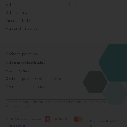
Autoři
Kontakt
Kalendář akcí
Znalostní testy
Personální inzerce
Obchodní podmínky
Ochrana osobních údajů
Podmínky užití
Obchodní podmínky předplatného
Odstoupení od smlouvy
Fotografie jsou ilustrační, všechny zobrazené osoby jsou modelem. Zdroj:
Shutterstock, iStock.
© 2026 Medical Tribune
Design od
Beneš &
Michl