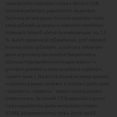
nesprávného hodnocení rizika v těchto v USA
relativně početných populačních skupinách.
Zajímavý je také posun hranice vysokého rizika,
který zdůvodňuje snahu o intenzivní modifikaci
rizikových faktorů včetně farmakoterapie, na 7,5
%. Autoři opakovaně zdůvodňovali, proč nastavili
hranice tímto způsobem, a jistě se s některými
jejich argumenty lze ztotožnit (bezpečnost a
účinnost hypolipidemické terapie statiny i v
primární prevenci u osob se středně zvýšeným
rizikem apod.). Na druhé straně se jedná opravdu
o významný posun směrem k rozšíření počtu osob
v populaci s „nálepkou“ vysoce rizikový pacient.
Uvědomme si, že úroveň 7,5 % odpovídá v úrovni
rizika vypočteného podle evropského modelu
SCORE pětiprocentnímu riziku úmrtí na KV