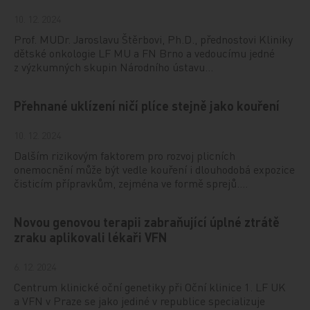
10. 12. 2024
Prof. MUDr. Jaroslavu Štěrbovi, Ph.D., přednostovi Kliniky
dětské onkologie LF MU a FN Brno a vedoucímu jedné
z výzkumných skupin Národního ústavu…
Přehnané uklízení ničí plíce stejně jako kouření
10. 12. 2024
Dalším rizikovým faktorem pro rozvoj plicních
onemocnění může být vedle kouření i dlouhodobá expozice
čisticím přípravkům, zejména ve formě sprejů.…
Novou genovou terapii zabraňující úplné ztrátě
zraku aplikovali lékaři VFN
6. 12. 2024
Centrum klinické oční genetiky při Oční klinice 1. LF UK
a VFN v Praze se jako jediné v republice specializuje