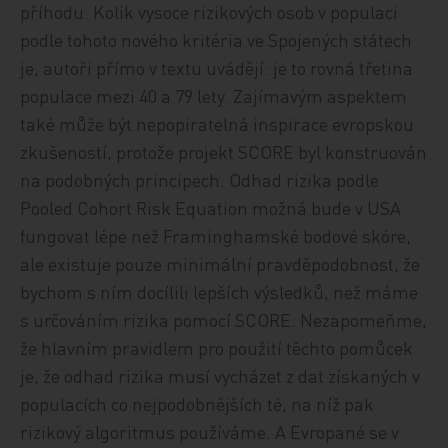
příhodu. Kolik vysoce rizikových osob v populaci
podle tohoto nového kritéria ve Spojených státech
je, autoři přímo v textu uvádějí: je to rovná třetina
populace mezi 40 a 79 lety. Zajímavým aspektem
také může být nepopiratelná inspirace evropskou
zkušeností, protože projekt SCORE byl konstruován
na podobných principech. Odhad rizika podle
Pooled Cohort Risk Equation možná bude v USA
fungovat lépe než Framinghamské bodové skóre,
ale existuje pouze minimální pravděpodobnost, že
bychom s ním docílili lepších výsledků, než máme
s určováním rizika pomocí SCORE. Nezapomeňme,
že hlavním pravidlem pro použití těchto pomůcek
je, že odhad rizika musí vycházet z dat získaných v
populacích co nejpodobnějších té, na níž pak
rizikový algoritmus používáme. A Evropané se v