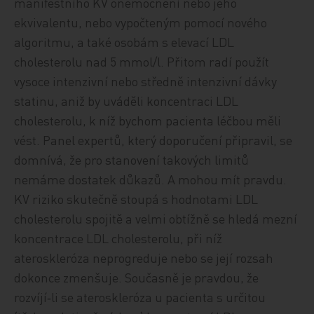
manifestního KV onemocnění nebo jeho
ekvivalentu, nebo vypočteným pomocí nového
algoritmu, a také osobám s elevací LDL
cholesterolu nad 5 mmol/l. Přitom radí použít
vysoce intenzivní nebo středně intenzivní dávky
statinu, aniž by uváděli koncentraci LDL
cholesterolu, k níž bychom pacienta léčbou měli
vést. Panel expertů, který doporučení připravil, se
domnívá, že pro stanovení takových limitů
nemáme dostatek důkazů. A mohou mít pravdu.
KV riziko skutečně stoupá s hodnotami LDL
cholesterolu spojitě a velmi obtížně se hledá mezní
koncentrace LDL cholesterolu, při níž
ateroskleróza neprogreduje nebo se její rozsah
dokonce zmenšuje. Současně je pravdou, že
rozvíjí‑li se ateroskleróza u pacienta s určitou