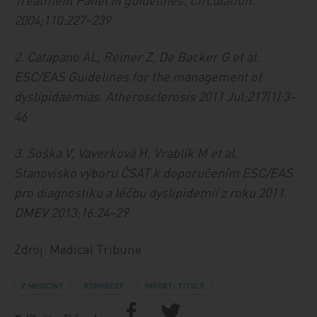
2004;110:227–239
2. Catapano AL, Reiner Z, De Backer G et al.
ESC/EAS Guidelines for the management of
dyslipidaemias. Atherosclerosis 2011 Jul;217(1):3–
46
3. Soška V, Vaverková H, Vrablík M et al.
Stanovisko výboru ČSAT k doporučením ESC/EAS
pro diagnostiku a léčbu dyslipidemií z roku 2011.
DMEV 2013;16:24–29
Zdroj: Medical Tribune
Z MEDICÍNY
KONGRESY
IMPORT: TITULY