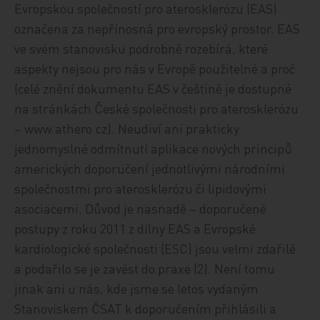
Evropskou společností pro aterosklerózu (EAS)
označena za nepřínosná pro evropský prostor. EAS
ve svém stanovisku podrobně rozebírá, které
aspekty nejsou pro nás v Evropě použitelné a proč
(celé znění dokumentu EAS v češtině je dostupné
na stránkách České společnosti pro aterosklerózu
– www.athero.cz). Neudiví ani prakticky
jednomyslné odmítnutí aplikace nových principů
amerických doporučení jednotlivými národními
společnostmi pro aterosklerózu či lipidovými
asociacemi. Důvod je nasnadě – doporučené
postupy z roku 2011 z dílny EAS a Evropské
kardiologické společnosti (ESC) jsou velmi zdařilé
a podařilo se je zavést do praxe (2). Není tomu
jinak ani u nás, kde jsme se letos vydaným
Stanoviskem ČSAT k doporučením přihlásili a