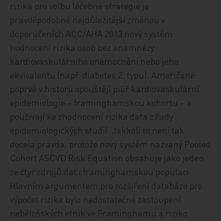
rizika pro volbu léčebné strategie je
pravděpodobně nejdůležitější změnou v
doporučeních ACC/AHA 2013 nový systém
hodnocení rizika osob bez anamnézy
kardiovaskulárního onemocnění nebo jeho
ekvivalentu (např. diabetes 2. typu). Američané
poprvé v historii opouštějí pilíř kardiovaskulární
epidemiologie – framinghamskou kohortu – a
používají ke zhodnocení rizika data z řady
epidemiologických studií. Jakkoli to není tak
docela pravda, protože nový systém nazvaný Pooled
Cohort ASCVD Risk Equation obsahuje jako jeden
ze čtyř zdrojů dat i framinghamskou populaci.
Hlavním argumentem pro rozšíření databáze pro
výpočet rizika bylo nedostatečné zastoupení
nebělošských etnik ve Framinghamu a riziko