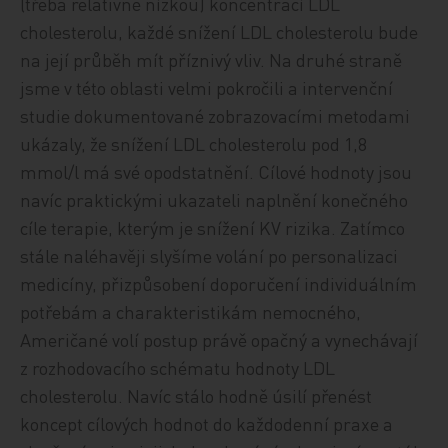
(třeba relativně nízkou) koncentrací LDL
cholesterolu, každé snížení LDL cholesterolu bude
na její průběh mít příznivý vliv. Na druhé straně
jsme v této oblasti velmi pokročili a intervenční
studie dokumentované zobrazovacími metodami
ukázaly, že snížení LDL cholesterolu pod 1,8
mmol/l má své opodstatnění. Cílové hodnoty jsou
navíc praktickými ukazateli naplnění konečného
cíle terapie, kterým je snížení KV rizika. Zatímco
stále naléhavěji slyšíme volání po personalizaci
medicíny, přizpůsobení doporučení individuálním
potřebám a charakteristikám nemocného,
Američané volí postup právě opačný a vynechávají
z rozhodovacího schématu hodnoty LDL
cholesterolu. Navíc stálo hodně úsilí přenést
koncept cílových hodnot do každodenní praxe a