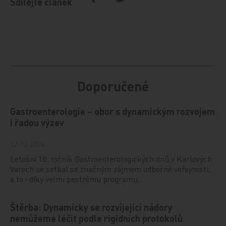
Sdílejte článek
Doporučené
Gastroenterologie – obor s dynamickým rozvojem
i řadou výzev
12. 12. 2024
Letošní 18. ročník Gastroenterologických dnů v Karlových
Varech se setkal se značným zájmem odborné veřejnosti,
a to i díky velmi pestrému programu,…
Štěrba: Dynamicky se rozvíjející nádory
nemůžeme léčit podle rigidních protokolů