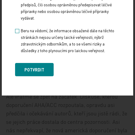
předpisů, čili osobou oprávněnou předepisovat léčivé
výzkumu i do budoucnosti. Shledáme, že zřejmě
přípravky nebo osobou oprávněnou léčivé přípravky
došlo k zásadní obměně autorského kolektivu,
vydávat.
protože z minulých autorů se na tvorbě aktuálních
doporučení podíleli pouze dva členové panelu
Beru na vědomí, že informace obsažené dále na těchto
stránkách nejsou určeny laické veřejnosti, nýbrž
expertů NCEP (1). Možná i to je jeden z faktorů
zdravotnickým odborníkům, a to se všemi riziky a
formujících zcela nový tón nedávno publikovaných
důsledky z toho plynoucími pro laickou veřejnost.
guidelines.
POTVRDIT
Odmítavý postoj Evropy k americkým
doporučením
Ale vraťme se zpět na začátek. Diskuse, kterou
doporučení AHA/ACC rozpoutala, opravdu asi
předčila i očekávání autorů, kteří jsou jistě rádi, že
se jejich práce dostala do centra pozornosti. Asi
nás nepřekvapí, že nová americká doporučení byla