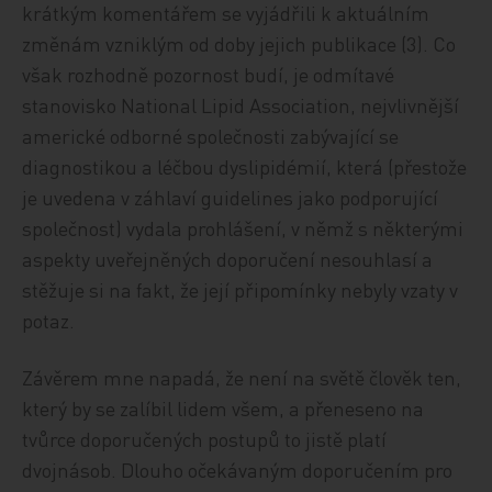
krátkým komentářem se vyjádřili k aktuálním
změnám vzniklým od doby jejich publikace (3). Co
však rozhodně pozornost budí, je odmítavé
stanovisko National Lipid Association, nejvlivnější
americké odborné společnosti zabývající se
diagnostikou a léčbou dyslipidémií, která (přestože
je uvedena v záhlaví guidelines jako podporující
společnost) vydala prohlášení, v němž s některými
aspekty uveřejněných doporučení nesouhlasí a
stěžuje si na fakt, že její připomínky nebyly vzaty v
potaz.
Závěrem mne napadá, že není na světě člověk ten,
který by se zalíbil lidem všem, a přeneseno na
tvůrce doporučených postupů to jistě platí
dvojnásob. Dlouho očekávaným doporučením pro