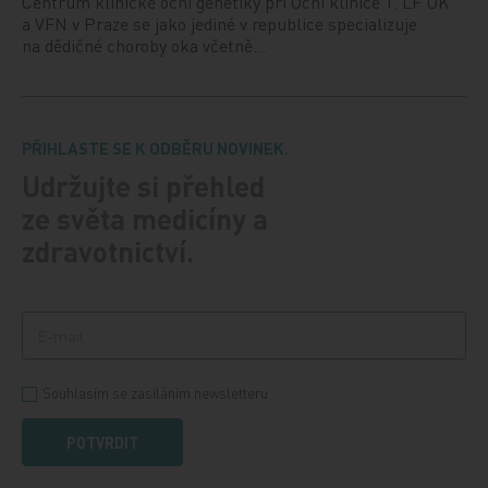
Centrum klinické oční genetiky při Oční klinice 1. LF UK
a VFN v Praze se jako jediné v republice specializuje
na dědičné choroby oka včetně…
PŘIHLASTE SE K ODBĚRU NOVINEK.
Udržujte si přehled
ze světa medicíny a
zdravotnictví.
Souhlasím se zasíláním newsletteru
POTVRDIT