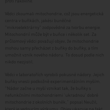
proti rakovině.
Vědci zkoumali mitochondrie, což jsou energetická
centra v buňkách, jakési buněčné
"mikroelektrárny" zodpovědné za tvorbu energie.
Mitochondrií může být v buňce i několik set. Za
průlomový vědci považují objev, že mitochondrie
mohou samy přecházet z buňky do buňky, a tím
umožnit vznik nového nádoru. To dosud podle nich
nikdo nezjistil.
Vědci v laboratořích vyrobili pokusné nádory. Jejich
buňky vnesli podkožně experimentálním myším.
"Nádor začne u myší vznikat tak, že buňky s
nefunkčními mitochondriemi 'ukradnou' dobré
mitochondrie z okolních buněk," popsal Neužil,
který je vedoucím výzkumu. Objev ukazuje na fakt,