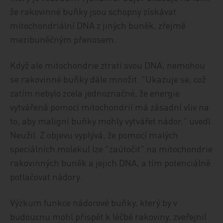
že rakovinné buňky jsou schopny získávat
mitochondriální DNA z jiných buněk, zřejmě
mezibuněčným přenosem.
Když ale mitochondrie ztratí svou DNA, nemohou
se rakovinné buňky dále množit. "Ukazuje se, což
zatím nebylo zcela jednoznačné, že energie
vytvářená pomocí mitochondrií má zásadní vliv na
to, aby maligní buňky mohly vytvářet nádor," uvedl
Neužil. Z objevu vyplývá, že pomocí malých
speciálních molekul lze "zaútočit" na mitochondrie
rakovinných buněk a jejich DNA, a tím potenciálně
potlačovat nádory.
Výzkum funkce nádorové buňky, který by v
budoucnu mohl přispět k léčbě rakoviny, zveřejnil