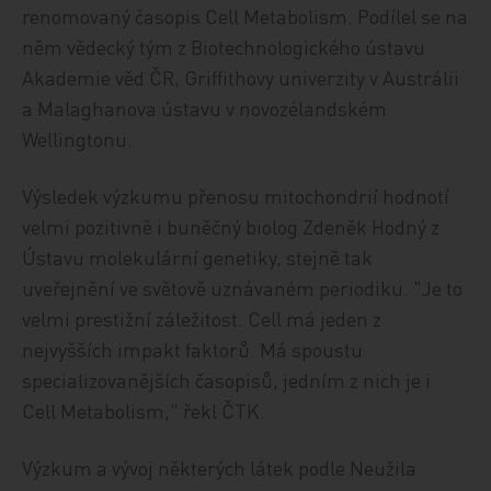
renomovaný časopis Cell Metabolism. Podílel se na
něm vědecký tým z Biotechnologického ústavu
Akademie věd ČR, Griffithovy univerzity v Austrálii
a Malaghanova ústavu v novozélandském
Wellingtonu.
Výsledek výzkumu přenosu mitochondrií hodnotí
velmi pozitivně i buněčný biolog Zdeněk Hodný z
Ústavu molekulární genetiky, stejně tak
uveřejnění ve světově uznávaném periodiku. "Je to
velmi prestižní záležitost. Cell má jeden z
nejvyšších impakt faktorů. Má spoustu
specializovanějších časopisů, jedním z nich je i
Cell Metabolism," řekl ČTK.
Výzkum a vývoj některých látek podle Neužila