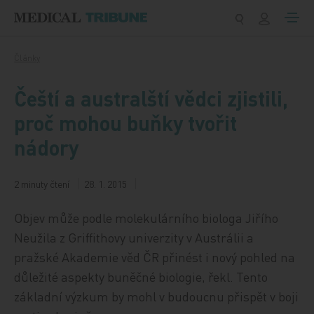
Přeskočit na obsah
Články
Čeští a australští vědci zjistili,
proč mohou buňky tvořit
nádory
2 minuty čtení
28. 1. 2015
Objev může podle molekulárního biologa Jiřího
Neužila z Griffithovy univerzity v Austrálii a
pražské Akademie věd ČR přinést i nový pohled na
důležité aspekty buněčné biologie, řekl. Tento
základní výzkum by mohl v budoucnu přispět v boji