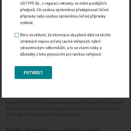
40/1995 Sb., o regulaci reklamy, ve znění pozdějších
předpisů, čili osobou oprávněnou předepisovat léčivé
Sdílejte článek
přípravky nebo osobou oprávněnou léčivé přípravky
vydávat.
Beru na vědomí, že informace obsažené dále na těchto
stránkách nejsou určeny laické veřejnosti, nýbrž
zdravotnickým odborníkům, a to se všemi riziky a
důsledky z toho plynoucími pro laickou veřejnost.
Doporučené
POTVRDIT
Gastroenterologie – obor s dynamickým rozvojem
i řadou výzev
12. 12. 2024
Letošní 18. ročník Gastroenterologických dnů v Karlových
Varech se setkal se značným zájmem odborné veřejnosti,
a to i díky velmi pestrému programu,…
Štěrba: Dynamicky se rozvíjející nádory