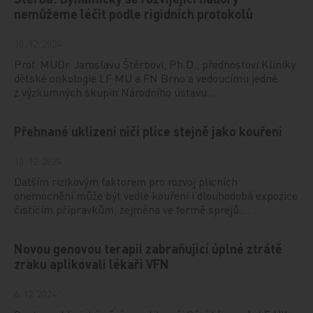
nemůžeme léčit podle rigidních protokolů
10. 12. 2024
Prof. MUDr. Jaroslavu Štěrbovi, Ph.D., přednostovi Kliniky
dětské onkologie LF MU a FN Brno a vedoucímu jedné
z výzkumných skupin Národního ústavu…
Přehnané uklízení ničí plíce stejně jako kouření
10. 12. 2024
Dalším rizikovým faktorem pro rozvoj plicních
onemocnění může být vedle kouření i dlouhodobá expozice
čisticím přípravkům, zejména ve formě sprejů.…
Novou genovou terapii zabraňující úplné ztrátě
zraku aplikovali lékaři VFN
6. 12. 2024