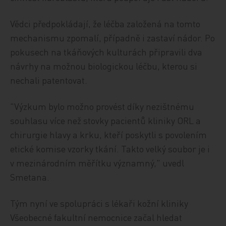
Vědci předpokládají, že léčba založená na tomto
mechanismu zpomalí, případně i zastaví nádor. Po
pokusech na tkáňových kulturách připravili dva
návrhy na možnou biologickou léčbu, kterou si
nechali patentovat.
"Výzkum bylo možno provést díky nezištnému
souhlasu více než stovky pacientů kliniky ORL a
chirurgie hlavy a krku, kteří poskytli s povolením
etické komise vzorky tkání. Takto velký soubor je i
v mezinárodním měřítku významný," uvedl
Smetana.
Tým nyní ve spolupráci s lékaři kožní kliniky
Všeobecné fakultní nemocnice začal hledat