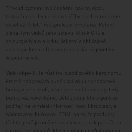
"Pokud bychom byli úspěšní, pak by vývoj,
testování a schválení nové léčby trval minimálně
deset až 15 let," řekl profesor Smetana. Patent
získal tým vědců jeho ústavu, klinik ORL a
chirurgie hlavy a krku, čelistní a obličejové
chirurgie krku a Ústavu molekulární genetiky
Akademie věd.
Vědci objevili, že růst tzv. dlaždicového karcinomu
kromě nádorových buněk ovlivňují nenádorové
buňky v jeho okolí, a to zejména fibroblasty, tedy
buňky vazivové tkáně. Dále zjistili, které geny se
podílejí na výměně informací mezi fibroblasty a
nádorovými buňkami. Přišli na to, že produkty
těchto genů je možné zablokovat, a tak potlačit tu
činnost fibroblastů, která podporuje růst nádoru.