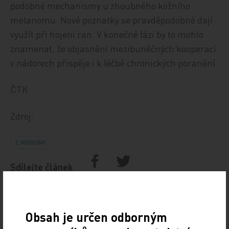
podobné mechanismy u zhoubného kožního
melanomu. Nové poznatky se pravděpodobně dají
využít při hojení ran. V konečné fázi by to mohlo
znamenat, že objasnění mezibuněčných kooperací
v nádorech přispěje i k léčbě chronických poranění.
ČTK
Zdroj:
Z MEDICÍNY
Sdílejte článek
Obsah je určen odborným