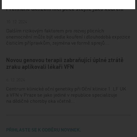
Přehnané uklízení ničí plíce stejně jako kouření
10. 12. 2024
Dalším rizikovým faktorem pro rozvoj plicních
onemocnění může být vedle kouření i dlouhodobá expozice
čisticím přípravkům, zejména ve formě sprejů.…
Novou genovou terapii zabraňující úplné ztrátě
zraku aplikovali lékaři VFN
6. 12. 2024
Centrum klinické oční genetiky při Oční klinice 1. LF UK
a VFN v Praze se jako jediné v republice specializuje
na dědičné choroby oka včetně…
PŘIHLASTE SE K ODBĚRU NOVINEK.