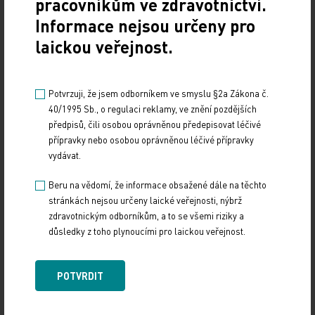
pracovníkům ve zdravotnictví.
Informace nejsou určeny pro
Doporučené
laickou veřejnost.
Gastroenterologie – obor s dynamickým rozvojem
i řadou výzev
Potvrzuji, že jsem odborníkem ve smyslu §2a Zákona č.
40/1995 Sb., o regulaci reklamy, ve znění pozdějších
12. 12. 2024
předpisů, čili osobou oprávněnou předepisovat léčivé
Letošní 18. ročník Gastroenterologických dnů v Karlových
přípravky nebo osobou oprávněnou léčivé přípravky
Varech se setkal se značným zájmem odborné veřejnosti,
vydávat.
a to i díky velmi pestrému programu,…
Beru na vědomí, že informace obsažené dále na těchto
Štěrba: Dynamicky se rozvíjející nádory
stránkách nejsou určeny laické veřejnosti, nýbrž
nemůžeme léčit podle rigidních protokolů
zdravotnickým odborníkům, a to se všemi riziky a
důsledky z toho plynoucími pro laickou veřejnost.
10. 12. 2024
Prof. MUDr. Jaroslavu Štěrbovi, Ph.D., přednostovi Kliniky
POTVRDIT
dětské onkologie LF MU a FN Brno a vedoucímu jedné
z výzkumných skupin Národního ústavu…