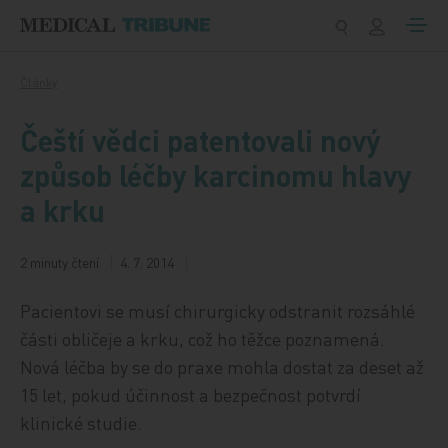
Přeskočit na obsah
Články
Čeští vědci patentovali nový
způsob léčby karcinomu hlavy
a krku
2 minuty čtení
4. 7. 2014
Pacientovi se musí chirurgicky odstranit rozsáhlé
části obličeje a krku, což ho těžce poznamená.
Nová léčba by se do praxe mohla dostat za deset až
15 let, pokud účinnost a bezpečnost potvrdí
klinické studie.