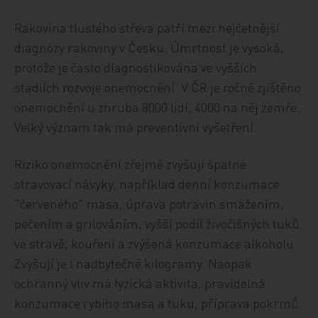
Rakovina tlustého střeva patří mezi nejčetnější
diagnózy rakoviny v Česku. Úmrtnost je vysoká,
protože je často diagnostikována ve vyšších
stadiích rozvoje onemocnění. V ČR je ročně zjištěno
onemocnění u zhruba 8000 lidí, 4000 na něj zemře.
Velký význam tak má preventivní vyšetření.
Riziko onemocnění zřejmě zvyšují špatné
stravovací návyky, například denní konzumace
"červeného" masa, úprava potravin smažením,
pečením a grilováním, vyšší podíl živočišných tuků
ve stravě, kouření a zvýšená konzumace alkoholu.
Zvyšují je i nadbytečné kilogramy. Naopak
ochranný vliv má fyzická aktivita, pravidelná
konzumace rybího masa a tuku, příprava pokrmů