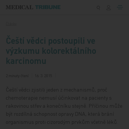
Přeskočit na obsah
Články
Čeští vědci postoupili ve
výzkumu kolorektálního
karcinomu
2 minuty čtení
16. 3. 2015
Čeští vědci zjistili jeden z mechanismů, proč
chemoterapie nemusí účinkovat na pacienty s
rakovinou střev a konečníku stejně. Příčinou může
být rozdílná schopnost opravy DNA, která brání
organismus proti cizorodým prvkům včetně léků.