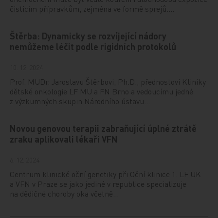
čisticím přípravkům, zejména ve formě sprejů.…
Štěrba: Dynamicky se rozvíjející nádory
nemůžeme léčit podle rigidních protokolů
10. 12. 2024
Prof. MUDr. Jaroslavu Štěrbovi, Ph.D., přednostovi Kliniky
dětské onkologie LF MU a FN Brno a vedoucímu jedné
z výzkumných skupin Národního ústavu…
Novou genovou terapii zabraňující úplné ztrátě
zraku aplikovali lékaři VFN
6. 12. 2024
Centrum klinické oční genetiky při Oční klinice 1. LF UK
a VFN v Praze se jako jediné v republice specializuje
na dědičné choroby oka včetně…