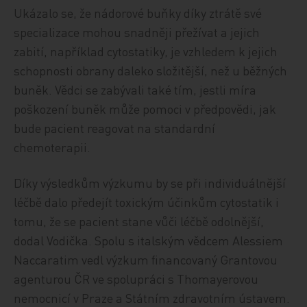
Ukázalo se, že nádorové buňky díky ztrátě své
specializace mohou snadněji přežívat a jejich
zabití, například cytostatiky, je vzhledem k jejich
schopnosti obrany daleko složitější, než u běžných
buněk. Vědci se zabývali také tím, jestli míra
poškození buněk může pomoci v předpovědi, jak
bude pacient reagovat na standardní
chemoterapii.
Díky výsledkům výzkumu by se při individuálnější
léčbě dalo předejít toxickým účinkům cytostatik i
tomu, že se pacient stane vůči léčbě odolnější,
dodal Vodička. Spolu s italským vědcem Alessiem
Naccaratim vedl výzkum financovaný Grantovou
agenturou ČR ve spolupráci s Thomayerovou
nemocnicí v Praze a Státním zdravotním ústavem.