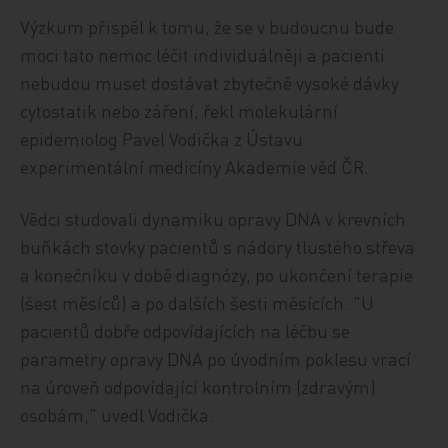
Výzkum přispěl k tomu, že se v budoucnu bude
moci tato nemoc léčit individuálněji a pacienti
nebudou muset dostávat zbytečně vysoké dávky
cytostatik nebo záření, řekl molekulární
epidemiolog Pavel Vodička z Ústavu
experimentální medicíny Akademie věd ČR.
Vědci studovali dynamiku opravy DNA v krevních
buňkách stovky pacientů s nádory tlustého střeva
a konečníku v době diagnózy, po ukončení terapie
(šest měsíců) a po dalších šesti měsících. "U
pacientů dobře odpovídajících na léčbu se
parametry opravy DNA po úvodním poklesu vrací
na úroveň odpovídající kontrolním (zdravým)
osobám," uvedl Vodička.