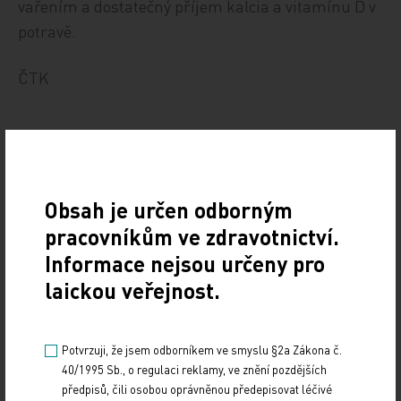
vařením a dostatečný příjem kalcia a vitamínu D v
potravě.
ČTK
Obsah je určen odborným
pracovníkům ve zdravotnictví.
Informace nejsou určeny pro
Zdroj: ČTK
laickou veřejnost.
Z MEDICÍNY
Potvrzuji, že jsem odborníkem ve smyslu §2a Zákona č.
Sdílejte článek
40/1995 Sb., o regulaci reklamy, ve znění pozdějších
předpisů, čili osobou oprávněnou předepisovat léčivé