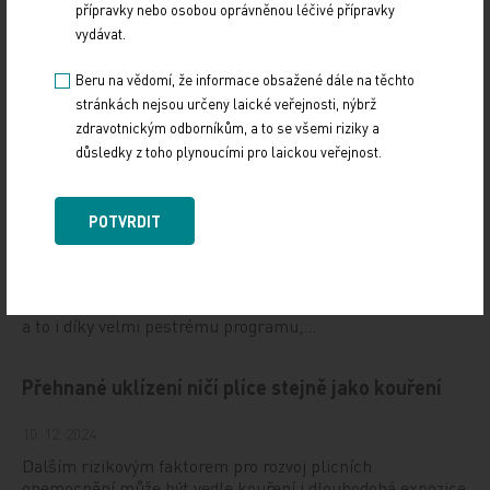
přípravky nebo osobou oprávněnou léčivé přípravky
vydávat.
Beru na vědomí, že informace obsažené dále na těchto
stránkách nejsou určeny laické veřejnosti, nýbrž
Doporučené
zdravotnickým odborníkům, a to se všemi riziky a
důsledky z toho plynoucími pro laickou veřejnost.
Gastroenterologie – obor s dynamickým rozvojem
i řadou výzev
POTVRDIT
12. 12. 2024
Letošní 18. ročník Gastroenterologických dnů v Karlových
Varech se setkal se značným zájmem odborné veřejnosti,
a to i díky velmi pestrému programu,…
Přehnané uklízení ničí plíce stejně jako kouření
10. 12. 2024
Dalším rizikovým faktorem pro rozvoj plicních
onemocnění může být vedle kouření i dlouhodobá expozice