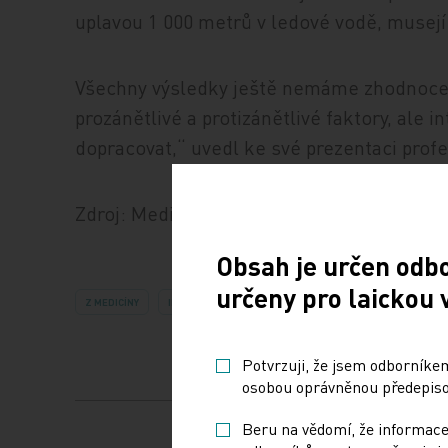
uplavou 1 000 metrů v ledové vodě, musejí 
Všechny výsledky ještě nemáme zhodnocené.
prozánětlivé a protizánětlivé faktory, ale 
dopracovat,“ uvedl ke své prezentaci prof
Zdroj: Medical Tribune
Obsah je určen odb
určeny pro laickou 
Z MEDICÍNY
IMPORT: TITULY
Potvrzuji, že jsem odborníkem
osobou oprávněnou předepisov
Beru na vědomí, že informace