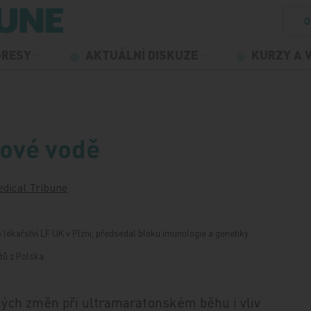
O
GRESY
AKTUÁLNÍ DISKUZE
KURZY A 
dové vodě
dical Tribune
lékařství LF UK v Plzni, předsedal bloku imunologie a genetiky.
tů z Polska.
kých změn při ultramaratonském běhu i vliv