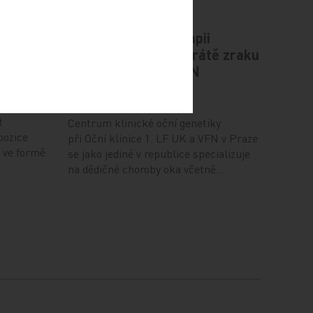
plíce
Novou genovou terapii
zabraňující úplné ztrátě zraku
aplikovali lékaři VFN
6. 12. 2024
o rozvoj
t
Centrum klinické oční genetiky
pozice
při Oční klinice 1. LF UK a VFN v Praze
 ve formě
se jako jediné v republice specializuje
na dědičné choroby oka včetně…