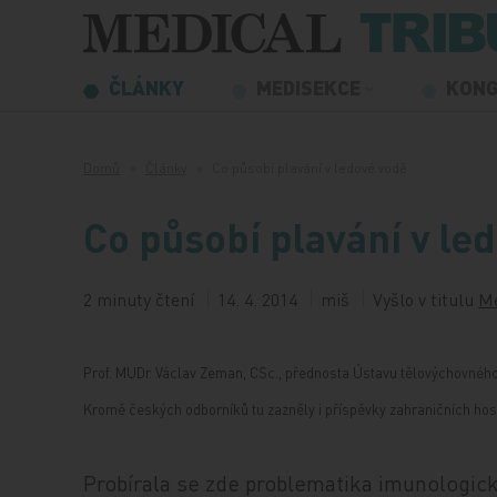
Přeskočit na obsah
ČLÁNKY
MEDISEKCE
KON
Domů
Články
Co působí plavání v ledové vodě
Co působí plavání v le
2 minuty čtení
14. 4. 2014
miš
Vyšlo v titulu
Me
Prof. MUDr. Václav Zeman, CSc., přednosta Ústavu tělovýchovného 
Kromě českých odborníků tu zazněly i příspěvky zahraničních hos
Probírala se zde problematika imunologic