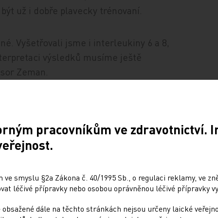
být už i dobře plavecky trénovaní.
 Vyšetřovali jsme i interleukiny 6 a 8,
interpretaci výsledků musíme ještě
esor Zeman.
orným pracovníkům ve zdravotnictví. 
veřejnost.
Sdílejte článek
 ve smyslu §2a Zákona č. 40/1995 Sb., o regulaci reklamy, ve zněn
at léčivé přípravky nebo osobou oprávněnou léčivé přípravky vy
 obsažené dále na těchto stránkách nejsou určeny laické veřejn
Doporučené