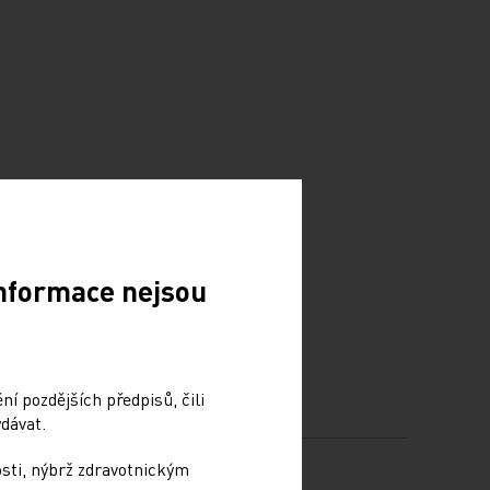
Informace nejsou
í pozdějších předpisů, čili
dávat.
osti, nýbrž zdravotnickým