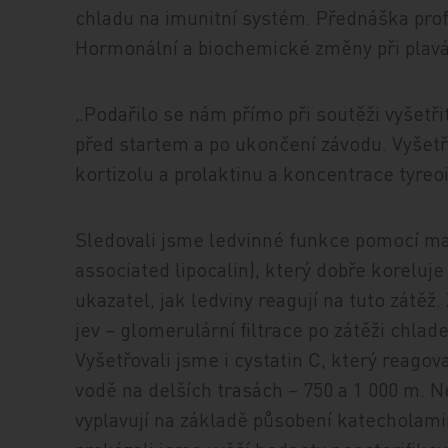
chladu na imunitní systém. Přednáška pro
Hormonální a biochemické změny při plavá
„Podařilo se nám přímo při soutěži vyšetřit
před startem a po ukončení závodu. Vyšet
kortizolu a prolaktinu a koncentrace tyre
Sledovali jsme ledvinné funkce pomocí ma
associated lipocalin), který dobře koreluje
ukazatel, jak ledviny reagují na tuto zátěž.
jev – glomerulární filtrace po zátěži chl
Vyšetřovali jsme i cystatin C, který reagova
vodě na delších trasách – 750 a 1 000 m. 
vyplavují na základě působení katecholamin