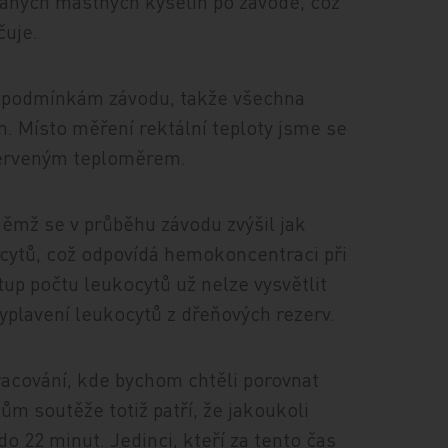
vaných mastných kyselin po závodě, což
čuje.
it podmínkám závodu, takže všechna
. Místo měření rektální teploty jsme se
červeným teploměrem.
 němž se v průběhu závodu zvýšil jak
ocytů, což odpovídá hemokoncentraci při
tup počtu leukocytů už nelze vysvětlit
yplavení leukocytů z dřeňových rezerv.
cování, kde bychom chtěli porovnat
ům soutěže totiž patří, že jakoukoli
o 22 minut. Jedinci, kteří za tento čas