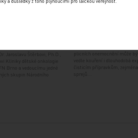
iky a důsledky z toho plynoucími pro laickou veřejnost.
: Dynamicky se
Přehnané uklízení ničí 
ející nádory nemůžeme
stejně jako kouření
odle rigidních protokolů
10. 12. 2024
4
Dalším rizikovým faktorem pr
plicních onemocnění může bý
r. Jaroslavu Štěrbovi, Ph.D.,
vedle kouření i dlouhodobá ex
vi Kliniky dětské onkologie
čisticím přípravkům, zejména
FN Brno a vedoucímu jedné
sprejů.…
ných skupin Národního