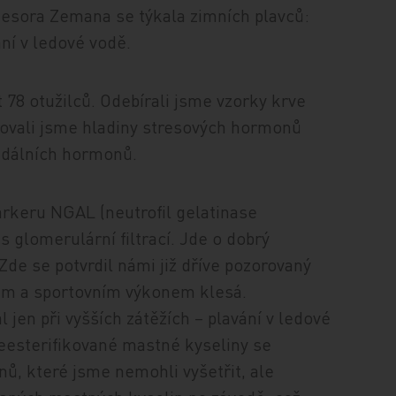
fesora Zemana se týkala zimních plavců:
ní v ledové vodě.
 78 otužilců. Odebírali jsme vzorky krve
řovali jsme hladiny stresových hormonů
oidálních hormonů.
rkeru NGAL (neutrofil gelatinase
 s glomerulární filtrací. Jde o dobrý
 Zde se potvrdil námi již dříve pozorovaný
adem a sportovním výkonem klesá.
l jen při vyšších zátěžích – plavání v ledové
Neesterifikované mastné kyseliny se
ů, které jsme nemohli vyšetřit, ale