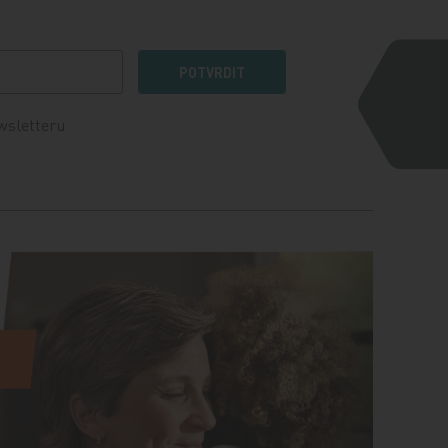
POTVRDIT
wsletteru