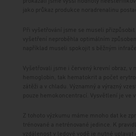
prokázali jsme vyšší hodnoty neesterifiko
jako průkaz produkce noradrenalinu posta
Při vyšetřování jsme se museli přizpůsob
vyšetření neproběhla optimálním způsobem
například museli spokojit s běžným infra
Vyšetřovali jsme i červený krevní obraz, v
hemoglobin, tak hematokrit a počet erytr
zátěži a v chladu. Významný a výrazný vzes
pouze hemokoncentrací. Vysvětlení je ve v
Z tohoto výzkumu máme mnoho dat ke zpra
trénované a netrénované jedince. K pravidl
vzdálenost v ledové vodě je nutné uplavat d