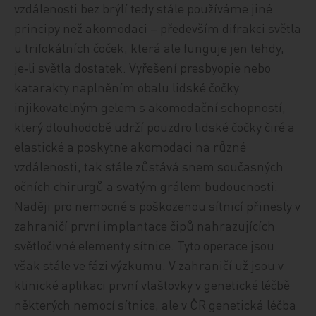
vzdálenosti bez brýlí tedy stále používáme jiné
principy než akomodaci – především difrakci světla
u trifokálních čoček, která ale funguje jen tehdy,
je‑li světla dostatek. Vyřešení presbyopie nebo
katarakty naplněním obalu lidské čočky
injikovatelným gelem s akomodační schopností,
který dlouhodobě udrží pouzdro lidské čočky čiré a
elastické a poskytne akomodaci na různé
vzdálenosti, tak stále zůstává snem současných
očních chirurgů a svatým grálem budoucnosti.
Naději pro nemocné s poškozenou sítnicí přinesly v
zahraničí první implantace čipů nahrazujících
světločivné elementy sítnice. Tyto operace jsou
však stále ve fázi výzkumu. V zahraničí už jsou v
klinické aplikaci první vlaštovky v genetické léčbě
některých nemocí sítnice, ale v ČR genetická léčba