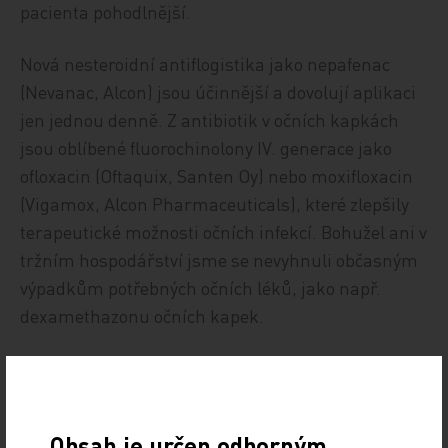
pacienta pohodlnější.
Nová nesteroidní antiflogistika jako nepafenac
(Nevanac, Alcon) jsou účinnější a dovolují aplikaci
jen jednou denně. Z antibiotik v očních kapkách
jsou oblíbené fluorochinolony IV. generace jako
ofloxacin (Oftaquix, Santen Oy) nebo moxifloxacin
(Vigamox, Alcon Pharmaceuticals), které zlepšily
terapeutické možnosti očních infekcí. Bohužel ani v
tržním hospodářství jsme se nevyhnuli občasným
výpadkům potřebných očních léků, jako např.
dexamethazonu očních kapek.
Na poli diagnostiky jsou největší revolucí tzv. OCT
přístroje – tedy optická koherentní tomografie.
Používají se hlavně pro znázornění centra sítnice,
Obsah je určen odborným