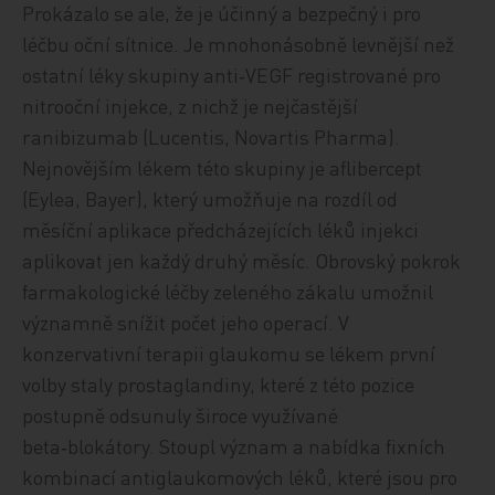
Prokázalo se ale, že je účinný a bezpečný i pro
léčbu oční sítnice. Je mnohonásobně levnější než
ostatní léky skupiny anti‑VEGF registrované pro
nitrooční injekce, z nichž je nejčastější
ranibizumab (Lucentis, Novartis Pharma).
Nejnovějším lékem této skupiny je aflibercept
(Eylea, Bayer), který umožňuje na rozdíl od
měsíční aplikace předcházejících léků injekci
aplikovat jen každý druhý měsíc. Obrovský pokrok
farmakologické léčby zeleného zákalu umožnil
významně snížit počet jeho operací. V
konzervativní terapii glaukomu se lékem první
volby staly prostaglandiny, které z této pozice
postupně odsunuly široce využívané
beta‑blokátory. Stoupl význam a nabídka fixních
kombinací antiglaukomových léků, které jsou pro