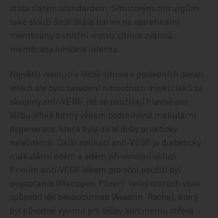
stala zlatým standardem. Sítnicovým chirurgům
také slouží širší škála barviv na epiretinální
membrány a vnitřní vrstvu sítnice zvanou
membrana limitans interna.
Největší revolucí v léčbě sítnice v posledních deseti
letech ale bylo zavedení nitroočních injekcí léků ze
skupiny anti‑VEGF, jež se používají hlavně pro
léčbu vlhké formy věkem podmíněné makulární
degenerace, která byla do té doby prakticky
neléčitelná. Další aplikací anti‑VEGF je diabetický
makulární edém a edém při venózní okluzi.
Prvním anti‑VEGF lékem pro oční použití byl
pegaptanib (Macugen, Pfizer). Velký rozruch však
způsobil lék bevacizumab (Avastin, Roche), který
byl původně vyvinut pro léčbu karcinomu střeva.