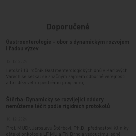
Doporučené
Gastroenterologie – obor s dynamickým rozvojem
i řadou výzev
12. 12. 2024
Letošní 18. ročník Gastroenterologických dnů v Karlových
Varech se setkal se značným zájmem odborné veřejnosti,
a to i díky velmi pestrému programu,…
Štěrba: Dynamicky se rozvíjející nádory
nemůžeme léčit podle rigidních protokolů
10. 12. 2024
Prof. MUDr. Jaroslavu Štěrbovi, Ph.D., přednostovi Kliniky
dětské onkologie LF MU a FN Brno a vedoucímu jedné