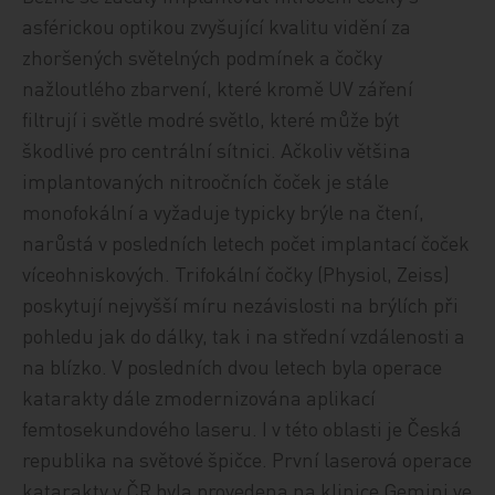
asférickou optikou zvyšující kvalitu vidění za
zhoršených světelných podmínek a čočky
nažloutlého zbarvení, které kromě UV záření
filtrují i světle modré světlo, které může být
škodlivé pro centrální sítnici. Ačkoliv většina
implantovaných nitroočních čoček je stále
monofokální a vyžaduje typicky brýle na čtení,
narůstá v posledních letech počet implantací čoček
víceohniskových. Trifokální čočky (Physiol, Zeiss)
poskytují nejvyšší míru nezávislosti na brýlích při
pohledu jak do dálky, tak i na střední vzdálenosti a
na blízko. V posledních dvou letech byla operace
katarakty dále zmodernizována aplikací
femtosekundového laseru. I v této oblasti je Česká
republika na světové špičce. První laserová operace
katarakty v ČR byla provedena na klinice Gemini ve