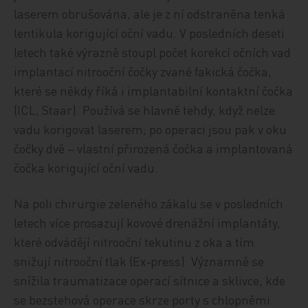
laserem obrušována, ale je z ní odstraněna tenká
lentikula korigující oční vadu. V posledních deseti
letech také výrazně stoupl počet korekcí očních vad
implantací nitrooční čočky zvané fakická čočka,
které se někdy říká i implantabilní kontaktní čočka
(ICL, Staar). Používá se hlavně tehdy, když nelze
vadu korigovat laserem; po operaci jsou pak v oku
čočky dvě – vlastní přirozená čočka a implantovaná
čočka korigující oční vadu.
Na poli chirurgie zeleného zákalu se v posledních
letech více prosazují kovové drenážní implantáty,
které odvádějí nitrooční tekutinu z oka a tím
snižují nitrooční tlak (Ex‑press). Významně se
snížila traumatizace operací sítnice a sklivce, kde
se bezstehová operace skrze porty s chlopněmi