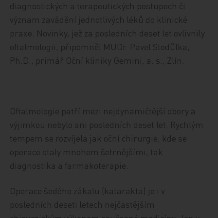
diagnostických a terapeutických postupech či
význam zavádění jednotlivých léků do klinické
praxe. Novinky, jež za posledních deset let ovlivnily
oftalmologii, připomněl MUDr. Pavel Stodůlka,
Ph.D., primář Oční kliniky Gemini, a. s., Zlín.
Oftalmologie patří mezi nejdynamičtější obory a
výjimkou nebylo ani posledních deset let. Rychlým
tempem se rozvíjela jak oční chirurgie, kde se
operace staly mnohem šetrnějšími, tak
diagnostika a farmakoterapie.
Operace šedého zákalu (katarakta) je i v
posledních deseti letech nejčastějším
chirurgickým výkonem současné medicíny. Jen v