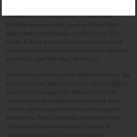
Naději slepým s těžce poškozenou rohovkou
nevhodnou pro transplantaci rohovky lidské
přinesla rohovka umělá, která se v uplynulých
deseti letech implantovala na oční klinice FN v
Hradci Králové a na oční klinice Gemini ve Zlíně.
Umělou rohovkou se podařilo vrátit zrak několika
pacientům, kteří byli slepí i desítky let.
Obrovským pokrokem prošla léčba keratokonu. Na
počátku tisíciletí byla jedinou chirurgickou léčbou
penetrující transplantace. Revolucí je tzv. CXL
neboli rohovkový kolagenní cross‑linking, který
rohovku zpevní a zpomalí nebo zastaví progresi
keratokonu. Pokud je potřeba zpravidelnit tvar
rohovky postižené keratokonem, zavedly se
implantace obloučků z umělé hmoty, tzv.