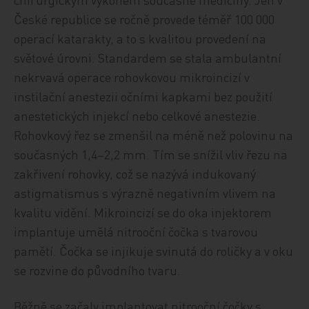
České republice se ročně provede téměř 100 000
operací katarakty, a to s kvalitou provedení na
světové úrovni. Standardem se stala ambulantní
nekrvavá operace rohovkovou mikroincizí v
instilační anestezii očními kapkami bez použití
anestetických injekcí nebo celkové anestezie.
Rohovkový řez se zmenšil na méně než polovinu na
současných 1,4–2,2 mm. Tím se snížil vliv řezu na
zakřivení rohovky, což se nazývá indukovaný
astigmatismus s výrazně negativním vlivem na
kvalitu vidění. Mikroincizí se do oka injektorem
implantuje umělá nitrooční čočka s tvarovou
pamětí. Čočka se injikuje svinutá do roličky a v oku
se rozvine do původního tvaru.
Běžně se začaly implantovat nitrooční čočky s