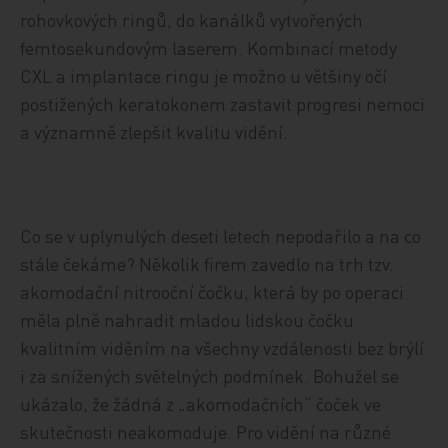
rohovkových ringů, do kanálků vytvořených
femtosekundovým laserem. Kombinací metody
CXL a implantace ringu je možno u většiny očí
postižených keratokonem zastavit progresi nemoci
a významně zlepšit kvalitu vidění.
Co se v uplynulých deseti letech nepodařilo a na co
stále čekáme? Několik firem zavedlo na trh tzv.
akomodační nitrooční čočku, která by po operaci
měla plně nahradit mladou lidskou čočku
kvalitním viděním na všechny vzdálenosti bez brýlí
i za snížených světelných podmínek. Bohužel se
ukázalo, že žádná z „akomodačních“ čoček ve
skutečnosti neakomoduje. Pro vidění na různé