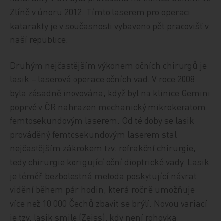
Zlíně v únoru 2012. Tímto laserem pro operaci
katarakty je v současnosti vybaveno pět pracovišť v
naší republice.
Druhým nejčastějším výkonem očních chirurgů je
lasik – laserová operace očních vad. V roce 2008
byla zásadně inovována, když byl na klinice Gemini
poprvé v ČR nahrazen mechanický mikrokeratom
femtosekundovým laserem. Od té doby se lasik
prováděný femtosekundovým laserem stal
nejčastějším zákrokem tzv. refrakční chirurgie,
tedy chirurgie korigující oční dioptrické vady. Lasik
je téměř bezbolestná metoda poskytující návrat
vidění během pár hodin, která ročně umožňuje
více než 10 000 Čechů zbavit se brýlí. Novou variací
je tzv. lasik smile (Zeiss), kdy není rohovka