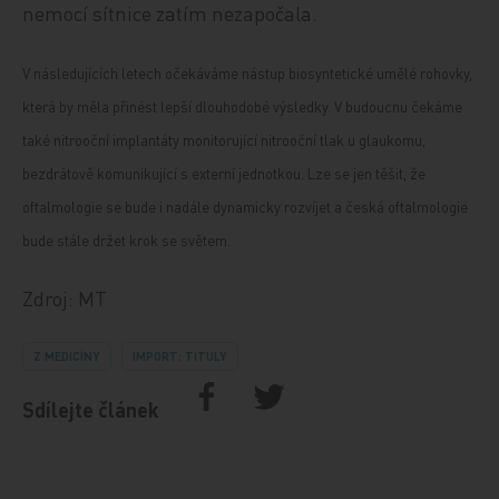
nemocí sítnice zatím nezapočala.
V následujících letech očekáváme nástup biosyntetické umělé rohovky,
která by měla přinést lepší dlouhodobé výsledky. V budoucnu čekáme
také nitrooční implantáty monitorující nitrooční tlak u glaukomu,
bezdrátově komunikující s externí jednotkou. Lze se jen těšit, že
oftalmologie se bude i nadále dynamicky rozvíjet a česká oftalmologie
bude stále držet krok se světem.
Zdroj: MT
Z MEDICÍNY
IMPORT: TITULY
Sdílejte článek