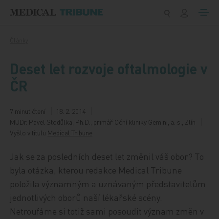
Přeskočit na obsah
Články
Deset let rozvoje oftalmologie v
ČR
7 minut čtení
18. 2. 2014
MUDr. Pavel Stodůlka, Ph.D., primář Oční kliniky Gemini, a. s., Zlín
Vyšlo v titulu
Medical Tribune
Jak se za posledních deset let změnil váš obor? To
byla otázka, kterou redakce Medical Tribune
položila významným a uznávaným představitelům
jednotlivých oborů naší lékařské scény.
Netroufáme si totiž sami posoudit význam změn v