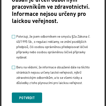
kdy přístroj zobrazí jednotlivé vrstvy sítnice. Je to
pracovníkům ve zdravotnictví.
tedy jakási „histologie za živa“. Pro diagnostiku a
Informace nejsou určeny pro
léčbu nemocí makuly jsou naprosto
laickou veřejnost.
nepostradatelné, ale využívají se i v diagnostice
glaukomu a pro zobrazení rohovky.
Potvrzuji, že jsem odborníkem ve smyslu §2a Zákona č.
V chirurgii rohovky se také udála velmi významná
40/1995 Sb., o regulaci reklamy, ve znění pozdějších
revoluce. Hlavním druhem transplantace rohovky
předpisů, čili osobou oprávněnou předepisovat léčivé
přípravky nebo osobou oprávněnou léčivé přípravky
už není tzv. penetrující neboli perforující
vydávat.
transplantace, ale transplantace lamelární.
Zdokonaleným chirurgickým postupem je možno
Beru na vědomí, že informace obsažené dále na těchto
transplantací nahradit jen poškozenou vrstvu
stránkách nejsou určeny laické veřejnosti, nýbrž
zdravotnickým odborníkům, a to se všemi riziky a
rohovky a ostatní vrstvy nechat původní.
důsledky z toho plynoucími pro laickou veřejnost.
Lamelární transplantace je bezpečnější, má
menší riziko rejekce a lepší kvalitu výsledného
POTVRDIT
vidění.