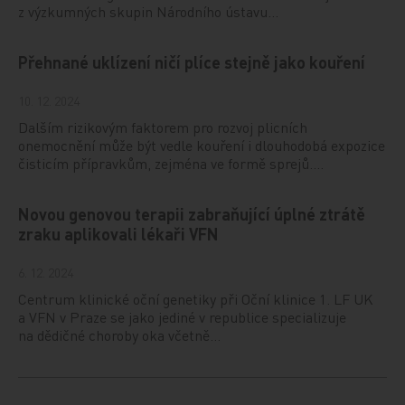
z výzkumných skupin Národního ústavu…
Přehnané uklízení ničí plíce stejně jako kouření
10. 12. 2024
Dalším rizikovým faktorem pro rozvoj plicních
onemocnění může být vedle kouření i dlouhodobá expozice
čisticím přípravkům, zejména ve formě sprejů.…
Novou genovou terapii zabraňující úplné ztrátě
zraku aplikovali lékaři VFN
6. 12. 2024
Centrum klinické oční genetiky při Oční klinice 1. LF UK
a VFN v Praze se jako jediné v republice specializuje
na dědičné choroby oka včetně…