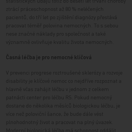
statistických údajů totiž do deseti let trvání choroby
ztrácí práceschopnost až 80 % neléčených
pacientů, do tří let po zjištění diagnózy přestává
pracovat téměř polovina nemocných. To s sebou
nese značné náklady pro společnost a také
významně ovlivňuje kvalitu života nemocných.
Časná léčba je pro nemocné klíčová
V prevenci progrese roztroušené sklerózy a rozvoje
disability je klíčové nemoc co nejdříve rozpoznat a
hlavně včas zahájit léčbu v jednom z celkem
patnácti center pro léčbu RS. Pokud nemocný
dostane do několika měsíců biologickou léčbu, je
více než poloviční šance, že bude dále vést
plnohodnotný život a pracovat na plný úvazek.
Moderní biologická léčba má schopnost oddálit