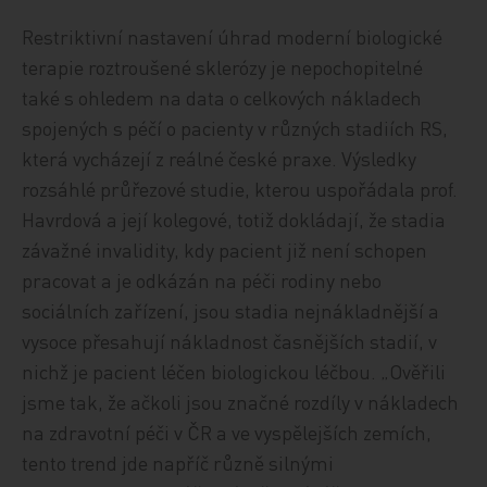
Restriktivní nastavení úhrad moderní biologické
terapie roztroušené sklerózy je nepochopitelné
také s ohledem na data o celkových nákladech
spojených s péčí o pacienty v různých stadiích RS,
která vycházejí z reálné české praxe. Výsledky
rozsáhlé průřezové studie, kterou uspořádala prof.
Havrdová a její kolegové, totiž dokládají, že stadia
závažné invalidity, kdy pacient již není schopen
pracovat a je odkázán na péči rodiny nebo
sociálních zařízení, jsou stadia nejnákladnější a
vysoce přesahují nákladnost časnějších stadií, v
nichž je pacient léčen biologickou léčbou. „Ověřili
jsme tak, že ačkoli jsou značné rozdíly v nákladech
na zdravotní péči v ČR a ve vyspělejších zemích,
tento trend jde napříč různě silnými