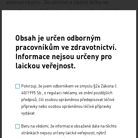
ekonomikami. Do účinné a časné léčby se
investovat vyplatí, a to i v ekonomicky slabších
zemích,“ říká prof. Havrdová. Její slova ještě
dokresluje aktuální statistika dokládající vliv
moderní terapie na udržení práceschopnosti.
Obsah je určen odborným
Podle ní v roce 2013 pracovalo na plný úvazek 67 %
pracovníkům ve zdravotnictví.
pacientů na biologické léčbě. Pro ilustraci,
Informace nejsou určeny pro
průměrné roční náklady na léčbu jednoho
laickou veřejnost.
nemocného s roztroušenou sklerózou překračují
250 tisíc korun, nicméně celkové náklady, které
Potvrzuji, že jsem odborníkem ve smyslu §2a Zákona č.
zahrnují nejen vlastní léčbu této nemoci, ale i
40/1995 Sb., o regulaci reklamy, ve znění pozdějších
sociální služby, předčasné důchody a ztráty
předpisů, čili osobou oprávněnou předepisovat léčivé
produktivity pacientů, dosahují v tuzemsku 4 až 5
přípravky nebo osobou oprávněnou léčivé přípravky
vydávat.
miliard korun za rok.
Beru na vědomí, že informace obsažené dále na těchto
„V diskusích o nákladech na léčbu pacientů s
stránkách nejsou určeny laické veřejnosti, nýbrž