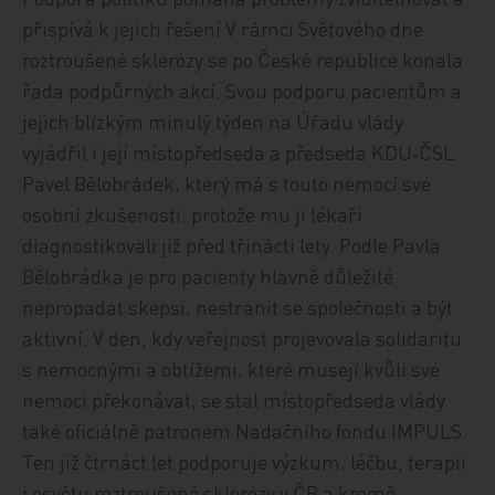
přispívá k jejich řešení V rámci Světového dne
roztroušené sklerózy se po České republice konala
řada podpůrných akcí. Svou podporu pacientům a
jejich blízkým minulý týden na Úřadu vlády
vyjádřil i její místopředseda a předseda KDU‑ČSL
Pavel Bělobrádek, který má s touto nemocí své
osobní zkušenosti, protože mu ji lékaři
diagnostikovali již před třinácti lety. Podle Pavla
Bělobrádka je pro pacienty hlavně důležité
nepropadat skepsi, nestranit se společnosti a být
aktivní. V den, kdy veřejnost projevovala solidaritu
s nemocnými a obtížemi, které musejí kvůli své
nemoci překonávat, se stal místopředseda vlády
také oficiálně patronem Nadačního fondu IMPULS.
Ten již čtrnáct let podporuje výzkum, léčbu, terapii
i osvětu roztroušené sklerózy v ČR a kromě