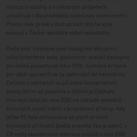
nástup invalidity a v některých případech
umožňuje i dlouhodobější stabilizaci onemocnění.
Přesto však právě v dostupnosti této terapie
existují v České republice velké nedostatky.
Podle prof. Havrdové jsou biologické léky první
volby (interferon beta, glatiramer acetát) dostupné
pro české pacienty od roku 1996, nicméně kritéria
pro výběr pacientů se za sedmnáct let nezměnila.
Zatímco v zahraničí se původně konzervativní
postoj (léčím až pacienta s těžším průběhem
choroby) začal po roce 2000 na základě výsledků
klinických studií měnit v progresivní přístup, kdy
léčba RS byla zahajována od jejích prvních
klinických příznaků (podle pravidla čas je axon), v
ČR vedly ekonomické restrikce zvláště v roce 2006