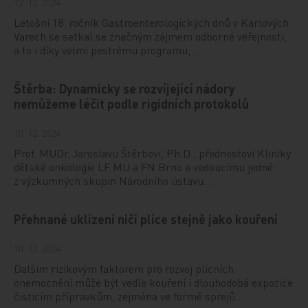
12. 12. 2024
Letošní 18. ročník Gastroenterologických dnů v Karlových
Varech se setkal se značným zájmem odborné veřejnosti,
a to i díky velmi pestrému programu,…
Štěrba: Dynamicky se rozvíjející nádory
nemůžeme léčit podle rigidních protokolů
10. 12. 2024
Prof. MUDr. Jaroslavu Štěrbovi, Ph.D., přednostovi Kliniky
dětské onkologie LF MU a FN Brno a vedoucímu jedné
z výzkumných skupin Národního ústavu…
Přehnané uklízení ničí plíce stejně jako kouření
10. 12. 2024
Dalším rizikovým faktorem pro rozvoj plicních
onemocnění může být vedle kouření i dlouhodobá expozice
čisticím přípravkům, zejména ve formě sprejů.…