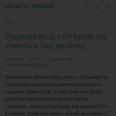
Přeskočit na obsah
Články
Diagnózu RS si v ČR každý rok
vyslechne tisíc pacientů
6 minut čtení
2. 6. 2014
Tomáš Novotný
Vyšlo v titulu
Medical Tribune
Roztroušená skleróza (RS), jedno z nejčastějších
chronických zánětlivých onemocnění nervové
soustavy mladých lidí, k sobě stále více poutá
pozornost celosvětové odborné i laické
veřejnosti. Jedou z příležitostí, kdy upozornit na
problémy, které tato nemoc přináší pacientům a