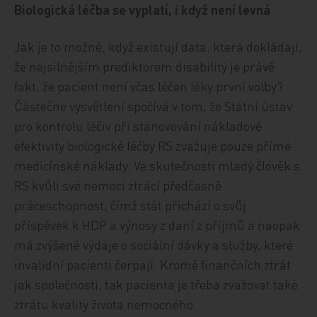
Biologická léčba se vyplatí, i když není levná
Jak je to možné, když existují data, která dokládají,
že nejsilnějším prediktorem disability je právě
fakt, že pacient není včas léčen léky první volby?
Částečné vysvětlení spočívá v tom, že Státní ústav
pro kontrolu léčiv při stanovování nákladové
efektivity biologické léčby RS zvažuje pouze přímé
medicínské náklady. Ve skutečnosti mladý člověk s
RS kvůli své nemoci ztrácí předčasně
práceschopnost, čímž stát přichází o svůj
příspěvek k HDP a výnosy z daní z příjmů a naopak
má zvýšené výdaje o sociální dávky a služby, které
invalidní pacienti čerpají. Kromě finančních ztrát
jak společnosti, tak pacienta je třeba zvažovat také
ztrátu kvality života nemocného.