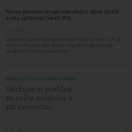
Novou genovou terapii zabraňující úplné ztrátě
zraku aplikovali lékaři VFN
6. 12. 2024
Centrum klinické oční genetiky při Oční klinice 1. LF UK
a VFN v Praze se jako jediné v republice specializuje
na dědičné choroby oka včetně…
PŘIHLASTE SE K ODBĚRU NOVINEK.
Udržujte si přehled
ze světa medicíny a
zdravotnictví.