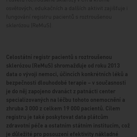
osvětových, edukačních a dalších aktivit zajišťuje i
fungování registru pacientů s roztroušenou
sklerózou (ReMuS).
Celostátní registr pacientů s roztroušenou
sklerózou (ReMuS) shromažďuje od roku 2013
data o vývoji nemoci, účincích konkrétních léků a
bezpečnosti dlouhodobé terapie – v současnosti
je do něj zapojeno dvanáct z patnácti center
specializovaných na léčbu tohoto onemocnění a
zhruba 3 000 z celkem 19 000 pacientů. Cílem
registru je také poskytovat data plátcům
zdravotní péče a ostatním státním institucím, což
je důležité pro posouzení efektivity nákladné