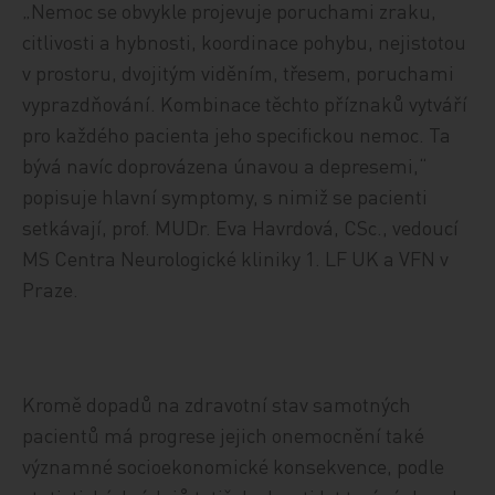
„Nemoc se obvykle projevuje poruchami zraku,
citlivosti a hybnosti, koordinace pohybu, nejistotou
v prostoru, dvojitým viděním, třesem, poruchami
vyprazdňování. Kombinace těchto příznaků vytváří
pro každého pacienta jeho specifickou nemoc. Ta
bývá navíc doprovázena únavou a depresemi,“
popisuje hlavní symptomy, s nimiž se pacienti
setkávají, prof. MUDr. Eva Havrdová, CSc., vedoucí
MS Centra Neurologické kliniky 1. LF UK a VFN v
Praze.
Kromě dopadů na zdravotní stav samotných
pacientů má progrese jejich onemocnění také
významné socioekonomické konsekvence, podle