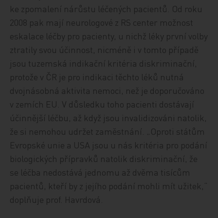
ke zpomalení nárůstu léčených pacientů. Od roku
2008 pak mají neurologové z RS center možnost
eskalace léčby pro pacienty, u nichž léky první volby
ztratily svou účinnost, nicméně i v tomto případě
jsou tuzemská indikační kritéria diskriminační,
protože v ČR je pro indikaci těchto léků nutná
dvojnásobná aktivita nemoci, než je doporučováno
v zemích EU. V důsledku toho pacienti dostávají
účinnější léčbu, až když jsou invalidizováni natolik,
že si nemohou udržet zaměstnání. „Oproti státům
Evropské unie a USA jsou u nás kritéria pro podání
biologických přípravků natolik diskriminační, že
se léčba nedostává jednomu až dvěma tisícům
pacientů, kteří by z jejího podání mohli mít užitek,“
doplňuje prof. Havrdová.