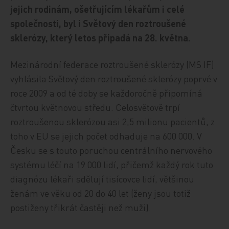
jejich rodinám, ošetřujícím lékařům i celé
společnosti, byl i Světový den roztroušené
sklerózy, který letos připadá na 28. května.
Mezinárodní federace roztroušené sklerózy (MS IF)
vyhlásila Světový den roztroušené sklerózy poprvé v
roce 2009 a od té doby se každoročně připomíná
čtvrtou květnovou středu. Celosvětově trpí
roztroušenou sklerózou asi 2,5 milionu pacientů, z
toho v EU se jejich počet odhaduje na 600 000. V
Česku se s touto poruchou centrálního nervového
systému léčí na 19 000 lidí, přičemž každý rok tuto
diagnózu lékaři sdělují tisícovce lidí, většinou
ženám ve věku od 20 do 40 let (ženy jsou totiž
postiženy třikrát častěji než muži).